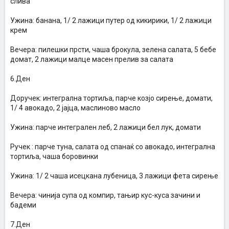
слива
Ужина: банана, 1/ 2 лажици путер од кикирики, 1/ 2 лажици
крем
Вечера: пилешки прсти, чаша брокула, зелена салата, 5 бебе
домат, 2 лажици малце масен прелив за салата
6.Ден
Доручек: интегрална тортиља, парче козјо сирење, домати,
1/ 4 авокадо, 2 јајца, маслиново масло
Ужина: парче интегрален леб, 2 лажици бел лук, домати
Ручек : парче туна, салата од спанаќ со авокадо, интегрална
тортиља, чаша боровинки
Ужина: 1/ 2 чаша исецкана лубеница, 3 лажици фета сирење
Вечера: чинија супа од компир, тањир кус-куса зачини и
бадеми
7.Ден