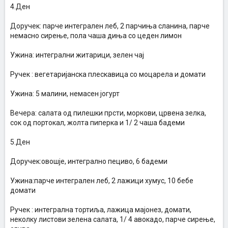
4.Ден
Доручек: парче интегрален леб, 2 парчиња сланина, парче
немасно сирење, пола чаша диња со цеден лимон
Ужина: интегрални житарици, зелен чај
Ручек : вегетаријанска плескавица со моцарела и домати
Ужина: 5 малини, немасен јогурт
Вечера: салата од пилешки прсти, моркови, црвена зелка,
сок од портокал, жолта пиперка и 1/ 2 чаша бадеми
5.Ден
Доручек:овошје, интегрално пециво, 6 бадеми
Ужина:парче интегрален леб, 2 лажици хумус, 10 бебе
домати
Ручек : интегрална тортиља, лажица мајонез, домати,
неколку листови зелена салата, 1/ 4 авокадо, парче сирење,