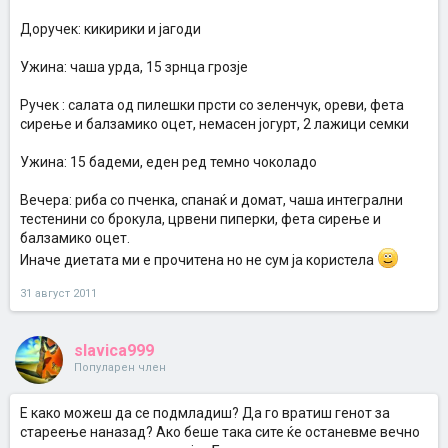
Доручек: кикирики и јагоди
Ужина: чаша урда, 15 зрнца грозје
Ручек : салата од пилешки прсти со зеленчук, ореви, фета
сирење и балзамико оцет, немасен јогурт, 2 лажици семки
Ужина: 15 бадеми, еден ред темно чоколадо
Вечера: риба со пченка, спанаќ и домат, чаша интегрални
тестенини со брокула, црвени пиперки, фета сирење и
балзамико оцет.
Иначе диетата ми е прочитена но не сум ја користела
31 август 2011
slavica999
Популарен член
Е како можеш да се подмладиш? Да го вратиш генот за
стареење наназад? Ако беше така сите ќе останевме вечно