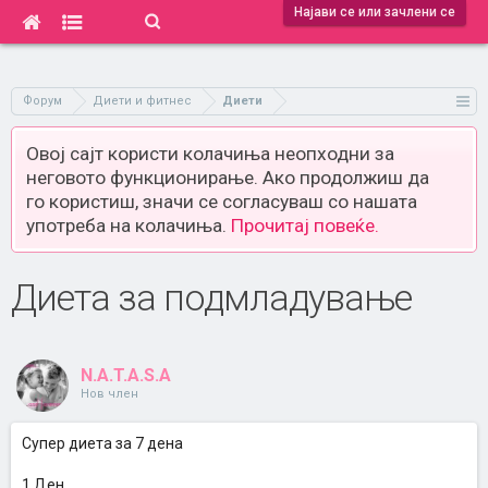
Најави се или зачлени се
Форум
Диети и фитнес
Диети
Овој сајт користи колачиња неопходни за
неговото функционирање. Ако продолжиш да
го користиш, значи се согласуваш со нашата
употреба на колачиња.
Прочитај повеќе.
Диета за подмладување
N.A.T.A.S.A
Нов член
Супер диета за 7 дена
1.Ден