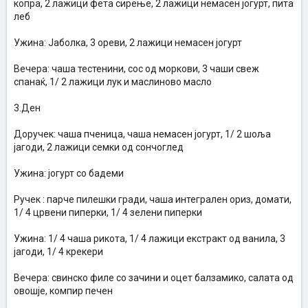
копра, 2 лажици фета сирење, 2 лажици немасен јогурт, пита
леб
Ужина: Јаболка, 3 ореви, 2 лажици немасен јогурт
Вечера: чаша тестенини, сос од моркови, 3 чаши свеж
спанаќ, 1/ 2 лажици лук и маслиново масло
3.Ден
Доручек: чаша пченица, чаша немасен јогурт, 1/ 2 шоља
јагоди, 2 лажици семки од сончоглед
Ужина: јогурт со бадеми
Ручек : парче пилешки гради, чаша интегрален ориз, домати,
1/ 4 црвени пиперки, 1/ 4 зелени пиперки
Ужина: 1/ 4 чаша рикота, 1/ 4 лажици екстракт од ванила, 3
јагоди, 1/ 4 крекери
Вечера: свинско филе со зачини и оцет балзамико, салата од
овошје, компир печен