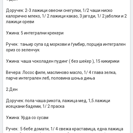
Доручек: 2-3 лажици овесни снегулки, 1/2 чаши ниско
калорично млеко, 1/ 2 лажици какао, 3 јагоди, 1/ 2 јаболки и 2
лажици ореви
Ужина: 5 интегрални крекери
Ручек : тањир супа од моркови и ѓумбир, порција интегрален
ориз со зеленчук
Ужина: чаша чоколаден пудинг ( без шеќер ), 15 кикирики
Вечера: Лосос филе, маслиново масло, 1/ 4 глава зелка,
парче интегрален леб, половина шоња диња
2.Ден
Доручек: пола чаша рикота, лажица мед, 1,5 лажици
исецкани бадеми, 1/ 2 праска
Ужина: Урда со сусам
Ручек : 5 бебе домати, 1/ 4 свежа краставица, една лажица