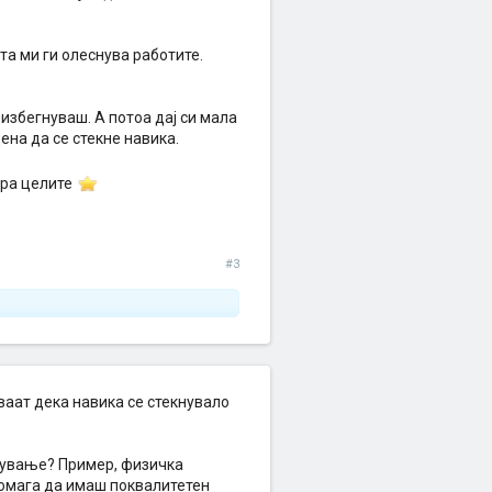
та ми ги олеснува работите.
 избегнуваш. А потоа дај си мала
дена да се стекне навика.
зира целите
#3
ваат дека навика се стекнувало
гнување? Пример, физичка
 помага да имаш поквалитетен