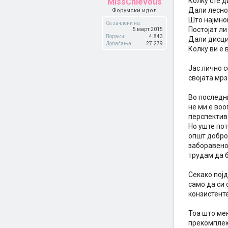
Колку сте 
MissChievous
Дали лесно
Форумски идол
Што најмно
Се зачлени на:
Постојат л
5 март 2015
Пораки:
4.843
Дали дисци
Допаѓања:
27.279
Колку ви е
Јас лично 
својата мрз
Во последн
не ми е во
перспектива
Но уште пот
општ доброб
заборавено.
трудам да 
Секако појд
само да си 
конзистенте
Тоа што ме
прекомплек