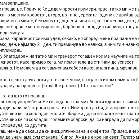
имам запишано.
 прашање. Првично ќе дадам прости примери: прво, татко ми ме н
си го местам креветот, второ, во тинејџерските години се враќав о
оворила со моите, без минута доцнење или пак, ќе споменам дека 
де се бараше континуираност, борбеност, ред, дисциплина, стану
се до минута.
рана, карактерот си има удел, секако, но според мене прашање на 
екој ден, најмалку 21 ден, ти преминува во навика, а чим ти е навик
иплинираш.
у благодарам на татко ми и тренерот тогашен кои ме научиле на тол
животот, како пример сега, ми помогнале да стигнам до успехот.
 важно. Не можам да се замислам себеси како латергична, мрзлива,
акала нешто другарски да те советувам, што јас го имам поминато бе
увај му на процесот (Trust the process). Што тоа значи?
 го тоа што го правиш.
 оптоварувај себеси. Не си задавај големи обврски одеднаш. Пиши с
; оди напиши 2 страни проект итн. Немој тоа да биде: заврши цел пр
успешно ќе ги совладаш малите обврски дај си награда нешто за то
успешно ќе ги совладаш големите обврски, дај си награда да одмор
 споредувај со другите.
аш нема да сакаш да си дисциплинирана и океј е тоа. Пример, вчер
м да учам, ама сум станала 10ипол. Ама не е крај на свет. Телото