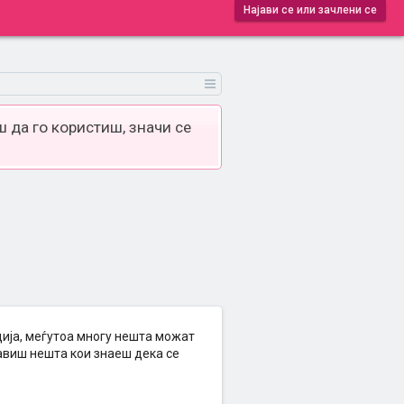
Најави се или зачлени се
 да го користиш, значи се
ија, меѓутоа многу нешта можат
равиш нешта кои знаеш дека се