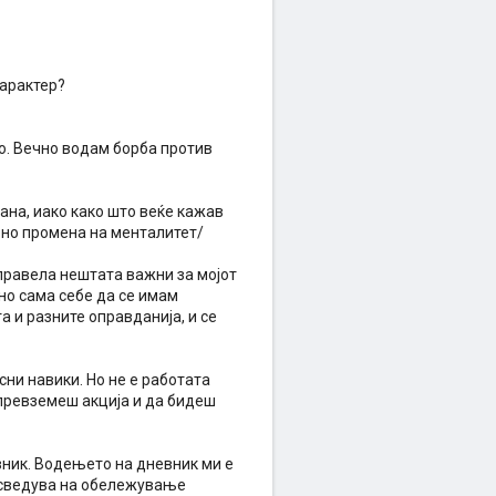
арактер?
о. Вечно водам борба против
ана, иако како што веќе кажав
вно промена на менталитет/
 правела нештата важни за мојот
но сама себе да се имам
 и разните оправданија, и се
ни навики. Но не е работата
а превземеш акција и да бидеш
ник. Водењето на дневник ми е
е сведува на обележување