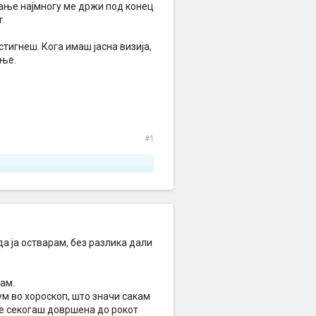
ање најмногу ме држи под конец
.
стигнеш. Кога имаш јасна визија,
ање.
#1
а ја остварам, без разлика дали
вам.
ум во хороскоп, што значи сакам
 е секогаш довршена до рокот