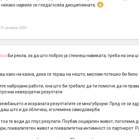
 некако највеќе се гледа/осеќа дисциплината.
21 јануари 2024
ous
Би рекла, за да што побрзо ја стекнеш навиката, треба на она ш
аш како на казна, дека се тераш на нешто, мислам потешко би било
те набројани работи, она што би требало да ти помогне да ги прав
грочни неверојатни резултати.
вежбањето и исхраната резултатите се многубројни. Пред се си здра
едаш што и да облечеш, зголемена самодоверба.
тоа те води до плус резулати. Поубав социјален живот, поголема 
ри, поквалитетен живот и поквалитетна интимност со партнерот. 