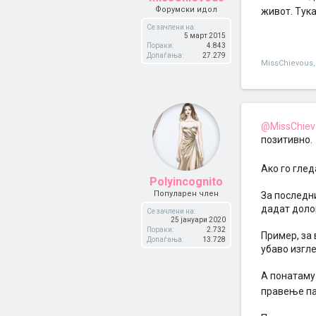
Форумски идол
живот. Тука
Се зачлени на:
5 март 2015
Пораки:
4.843
Допаѓања:
27.279
MissChievous
,
@MissChiev
позитивно.
Ако го глед
Polyincognito
Популарен член
За последни
дадат доло
Се зачлени на:
25 јануари 2020
Пораки:
2.732
Пример, за 
Допаѓања:
13.728
убаво изгл
А понатаму 
правење па