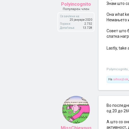
Знам што са
Polyincognito
Популарен член
Она what ke
Се зачлени на:
Немањето и
25 јануари 2020
Пораки:
2.732
Допаѓања:
13.728
Совет што б
слатка нагр
Lastly, tak
Polyincognito
,
На
srhsejbsk
Во последн
од 20 до 26
А што со он
активност, 
MissChievous