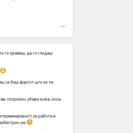
#4
то го правиш, да го гледаш
иш се баш фактот што ќе ти
в, посреќен, убава кожа, коса,
детерминираност за работа и
Разбистрен ум