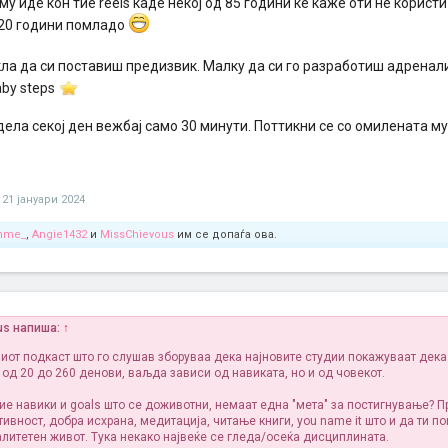
му иде кон тие reels каде некој од 85 години ќе каже оти не корист
 20 години помладо
екла да си поставиш предизвик. Малку да си го разработиш адренал
aby steps
дела секој ден вежбај само 30 минути. Поттикни се со омилената му
21 јануари 2024
mme_
,
Angie1432
и
MissChievous
им се допаѓа ова.
us напиша:
↑
иот подкаст што го слушав зборуваа дека најновите студии покажуваат дека
 од 20 до 260 денови, ваљда зависи од навиката, но и од човекот.
ние навики и goals што се доживотни, немаат една "мета" за постигнување? П
ивност, добра исхрана, медитација, читање книги, you name it што и да ти п
литетен живот. Тука некако највеќе се гледа/осеќа дисциплината.