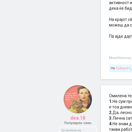
активност 
дека ќе би
На крајот с
можеш да с
Па ајде дај
MissChievous
,
На
Cutiepie1
Омилена те
1.
Не сум пр
е тоа дневн
2.
Да, лесно
dea.18
3.
Лична сат
Популарен член
4.
Не знам д
такви рабо
Се зачлени на: