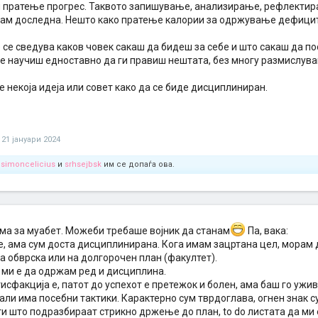
и пратење прогрес. Таквото запишување, анализирање, рефлектир
дам доследна. Нешто како пратење калории за одржување дефицит
è се сведува каков човек сакаш да бидеш за себе и што сакаш да по
е научиш едноставно да ги правиш нештата, без многу размислув
те некоја идеја или совет како да се биде дисциплиниран.
21 јануари 2024
,
simoncelicius
и
srhsejbsk
им се допаѓа ова.
ма за муабет. Можеби требаше војник да станам
Па, вака:
е, ама сум доста дисциплинирана. Кога имам зацртана цел, морам д
а обврска или на долгорочен план (факултет).
 ми е да одржам ред и дисциплина.
исфакција е, патот до успехот е претежок и болен, ама баш го ужи
али има посебни тактики. Карактерно сум тврдоглава, огнен знак с
ти што подразбираат стрикно држење до план, to do листата да ми