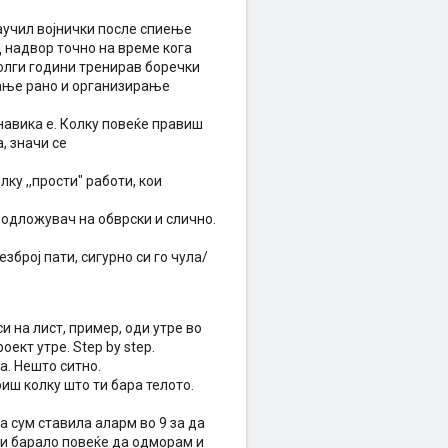
аучил војнички после спиење
д надвор точно на време кога
долги години тренирав боречки
вање рано и организирање
навика е. Колку повеќе правиш
а, значи се
ку ,,прости" работи, кои
 одложувач на обврски и слично.
зброј пати, сигурно си го чула/
и на лист, пример, оди утре во
оект утре. Step by step.
а. Нешто ситно.
иш колку што ти бара телото.
а сум ставила аларм во 9 за да
 ми барало повеќе да одморам и