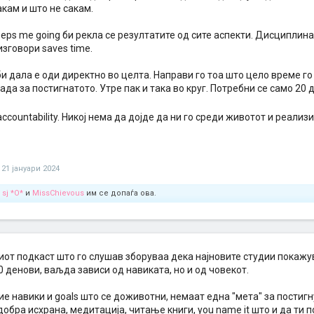
кам и што не сакам.
eps me going би рекла се резултатите од сите аспекти. Дисциплина
зговори saves time.
и дала е оди директно во целта. Направи го тоа што цело време го
ада за постигнатото. Утре пак и така во круг. Потребни се само 20 
e accountability. Никој нема да дојде да ни го среди животот и реали
21 јануари 2024
,
sj *O*
и
MissChievous
им се допаѓа ова.
иот подкаст што го слушав зборуваа дека најновите студии покажу
0 денови, ваљда зависи од навиката, но и од човекот.
ие навики и goals што се доживотни, немаат една "мета" за пости
добра исхрана, медитација, читање книги, you name it што и да ти