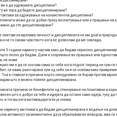
дисциплинирани?
 ви е да одржувате дисциплина?
гу ве тера да бидете дисциплинирани?
и тактики за одржување на конзистентна дисциплина?
плината може да се добие преку воспитување или е прашање на к
 важно да сте дисциплинирани?
се сметам за мрзлива личност и дисциплината не ми доаѓа природн
а и не го сакам чувството кога ќе дозволам да ме совлада.
ите 5 години најмногу научив како да бидам сериозно дисциплинир
општо лесно да бидам. Дали е созревање во прашање или едноста
, не знам.
ешко ми е да се соочам сама со себе кога подолг период не сум ги
ит, се каам, разочарана сум од себе си и се осеќам како привреме
 Тоа е главната причина зошто секојдневно се борам против мрзата
бидам што е можно повеќе дисциплинирана.
овната причина се бенефитите од стекнување на позитивни и корис
свесен што е добро за тебе и идејата да остане само идеја, туку д
н, и тогаш кога мотивацијата ќе ја снема.
не најмногу ми помага да бидам дисциплинирана е водење на днев
сна активност за моментално да ја објаснувам во воведов, ама с