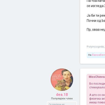
Па тоа ната
се изгледа
Ја би ти р
Почни од b
Пр, оваа не
Polyincognito
,
На
FierceFe
MissChievo
Во последн
стекнувало
dea.18
А што со о
Популарен член
физичка акт
имаш поква
Се зачлени на: