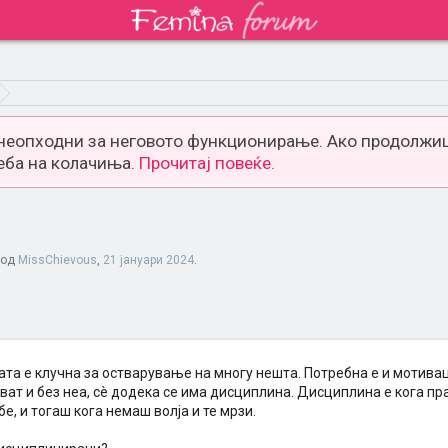
 неопходни за неговото функционирање. Ако продолжиш
еба на колачиња.
Прочитај повеќе.
 од
MissChievous
,
21 јануари 2024
.
та е клучна за остварување на многу нешта. Потребна е и мотивац
ват и без неа, сè додека се има дисциплина. Дисциплина е кога п
бе, и тогаш кога немаш волја и те мрзи.