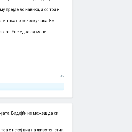
у прејде во навика, а со тоа и
. и така по неколку часа. Ем
аат. Еве една од мене:
#2
јата. Бидејќи не можеш да си
тоа е некој вид на животен стил.