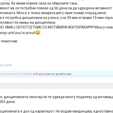
 супер. Ќе имам повеќе сила за обврските така.
векот му се потребни повеќе од 66 дена за да одредена активност м
плината. Многу е тенка линијата меѓу овие поими според мене.
и е потребна дисциплина за учење, учи 30 мин и прави 10 мин пауза
уктивнст ќе имаш ем дисциплина.
О: ИМАЈ СИ ПОТСЕТНИК СО МОТИВИРАЧКИ ПОРАКИ!!!!!!! Многу помаг
 stop until you're proud
 помогнав.
уари 2024
1
,
bookslover
,
TrinityNeo
и
8 други
им се допаѓа ова.
е, дисциплината секогаш ќе те одведе многу подалеку од мотиваци
365 дена.
сциплината е дел од карактерот. Не водам евиденција, едноставно 