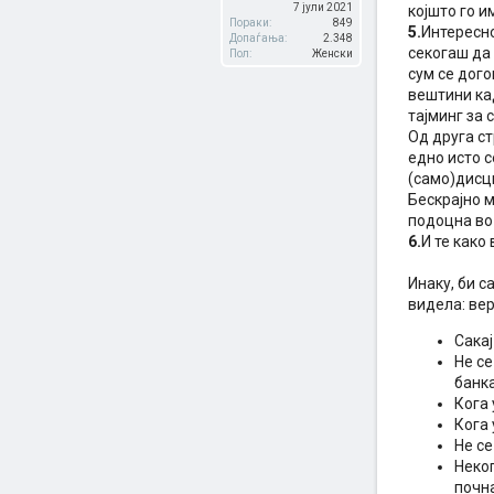
7 јули 2021
којшто го 
Пораки:
849
5.
Интересно
Допаѓања:
2.348
секогаш да 
Пол:
Женски
сум се дог
вештини ка
тајминг за 
Од друга ст
едно исто с
(само)дисц
Бескрајно м
подоцна во 
6.
И те како
Инаку, би с
видела: вер
Сакај
Не се
банка
Кога 
Кога 
Не се
Неког
почна