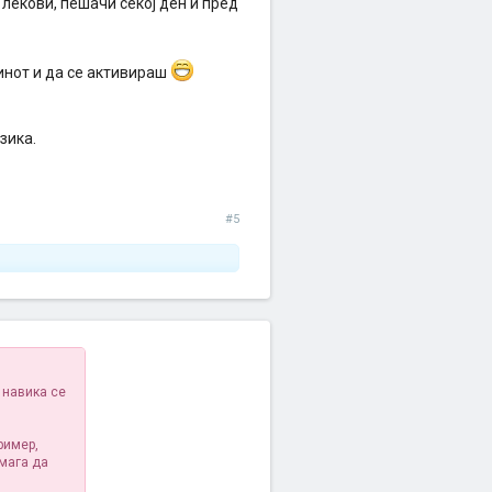
и лекови, пешачи секој ден и пред
инот и да се активираш
зика.
#5
 навика се
ример,
омага да