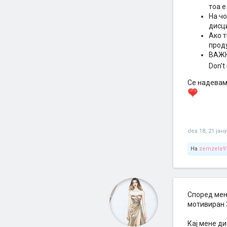
тоа е
На чо
дисци
Ако т
прод
ВАЖН
Don't
Се надевам
dea.18
,
21 јан
На
zemzela9
Според мен
мотивиран 
Кај мене ди