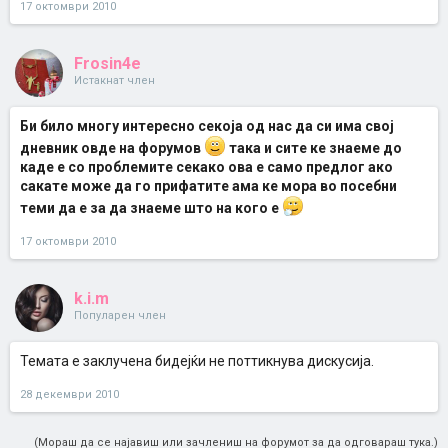
17 октомври 2010
Frosin4e
Истакнат член
Би било многу интересно секоја од нас да си има свој
дневник овде на форумов
така и сите ке знаеме до
каде е со проблемите секако ова е само предлог ако
сакате може да го прифатите ама ке мора во посебни
теми да е за да знаеме што на кого е
17 октомври 2010
k.i.m
Популарен член
Темата е заклучена бидејќи не поттикнува дискусија.
28 декември 2010
(Мораш да се најавиш или зачлениш на форумот за да одговараш тука.)