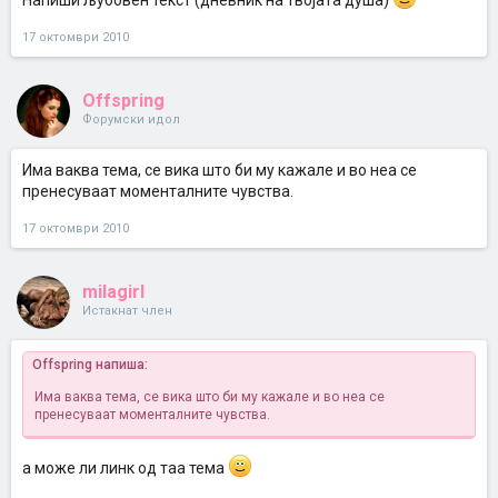
Напиши љубовен текст (дневник на твојата душа)
17 октомври 2010
Offspring
Форумски идол
Има ваква тема, се вика што би му кажале и во неа се
пренесуваат моменталните чувства.
17 октомври 2010
milagirl
Истакнат член
Offspring напиша:
Има ваква тема, се вика што би му кажале и во неа се
пренесуваат моменталните чувства.
а може ли линк од таа тема