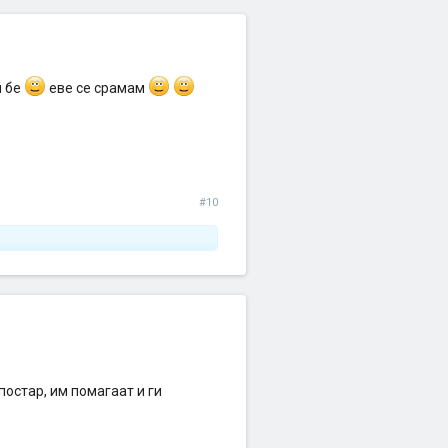
м бе
еве се срамам
#10
остар, им помагаат и ги