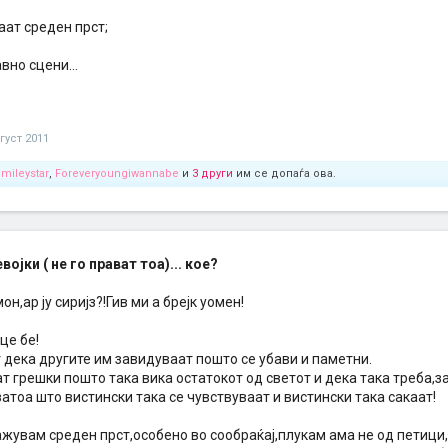
аат среден прст;
вно сцени...
густ 2011
,
mileystar
,
Foreveryoungiwannabe
и
3 други
им се допаѓа ова.
ојки ( не го прават тоа)... кое?
н,ар ју сиријз?!Гив ми а брејк уомен!
це бе!
 дека другите им завидуваат пошто се убави и паметни.
ат грешки пошто така вика остатокот од светот и дека така треба,
затоа што вистински така се чувствуваат и вистински така сакаат!
жувам среден прст,особено во сообраќај,плукам ама не од петици,т