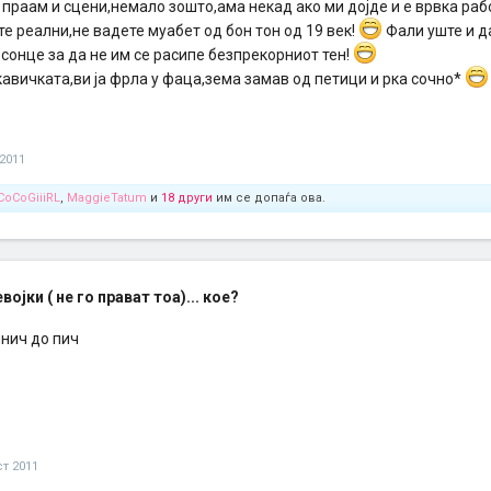
 праам и сцени,немало зошто,ама некад ако ми дојде и е врвка работ
те реални,не вадете муабет од бон тон од 19 век!
Фали уште и д
сонце за да не им се расипе безпрекорниот тен!
кавичката,ви ја фрла у фаца,зема замав од петици и рка сочно*
 2011
CoCoGiiiRL
,
MaggieTatum
и
18 други
им се допаѓа ова.
ојки ( не го прават тоа)... кое?
инич до пич
ст 2011