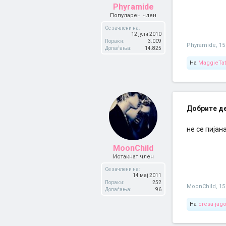
Phyramide
Популарен член
Се зачлени на:
12 јули 2010
Пораки:
3.009
Phyramide
,
15
Допаѓања:
14.825
На
MaggieTa
Добрите дев
не се пијан
MoonChild
Истакнат член
Се зачлени на:
14 мај 2011
Пораки:
252
MoonChild
,
15
Допаѓања:
96
На
cresa-jag