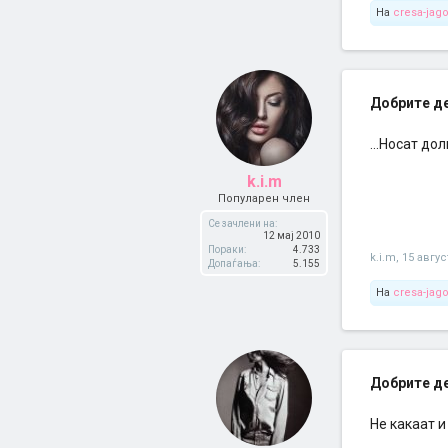
На
cresa-jag
Добрите дев
...Носат до
k.i.m
Популарен член
Се зачлени на:
12 мај 2010
Пораки:
4.733
k.i.m
,
15 авгус
Допаѓања:
5.155
На
cresa-jag
Добрите дев
Не какаат и