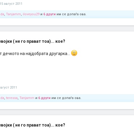
15 август 2011
oda
,
Tanjamm
,
iloveyou29
и
6 други
им се допаѓа ова.
ојки ( не го прават тоа)... кое?
т дечкото на најдобрата другарка...
август 2011
oda
,
teressa
,
Tanjamm
и
6 други
им се допаѓа ова.
ојки ( не го прават тоа)... кое?