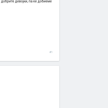
 добрите девојки, па ќе добиеме
#1