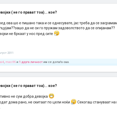
ојки ( не го прават тоа)... кое?
ед ова шо е пишано така и се однесувате, јас треба да се засрама
 пцујам??зашо да не си го пружам задоволството да се опијанам??
ојки не бркаат у нос пред сите
вгуст 2011
ai4
,
maci95
и
1 друга личност
им се допаѓа ова.
ојки ( не го прават тоа)... кое?
тивно не сум добра девојка
 одат дома рано, не скитаат по цели ноќи
Секогаш стануваат на п
.