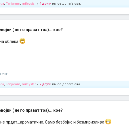
oda
,
Tanjamm
,
mileystar
и
4 други
им се допаѓа ова.
ојки ( не го прават тоа)... кое?
лна облека
т 2011
oda
,
Tanjamm
,
mileystar
и
2 други
им се допаѓа ова.
ојки ( не го прават тоа)... кое?
 не прдат...ароматично. Само безбојно и безмиризливо