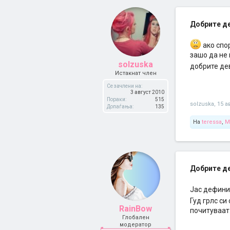
Добрите дев
ако спор
зашо да не
solzuska
добрите дев
Истакнат член
Се зачлени на:
3 август 2010
Пораки:
515
solzuska
,
15 а
Допаѓања:
135
На
teressa
,
M
Добрите дев
Јас дефини
Гуд грлс си
RainBow
почитуваат
Глобален
модератор