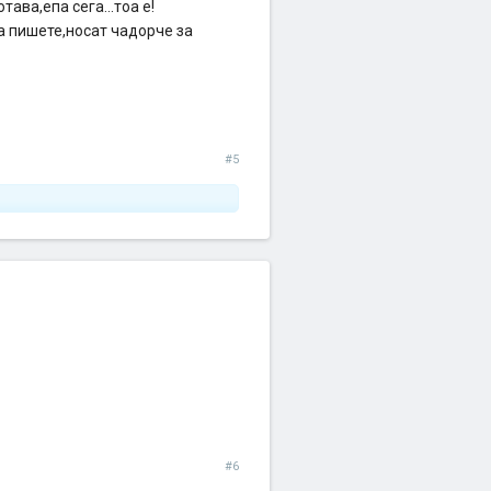
ава,епа сега...тоа е!
а пишете,носат чадорче за
#5
#6