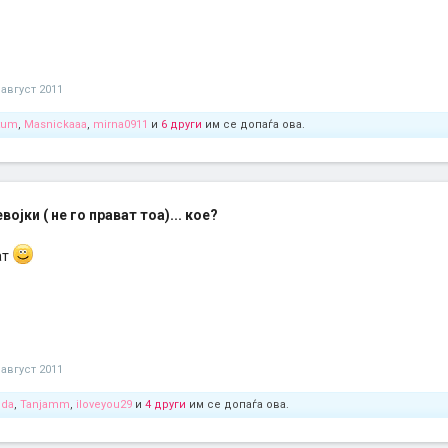
 август 2011
tum
,
Masnickaaa
,
mirna0911
и
6 други
им се допаѓа ова.
ојки ( не го прават тоа)... кое?
ат
 август 2011
oda
,
Tanjamm
,
iloveyou29
и
4 други
им се допаѓа ова.