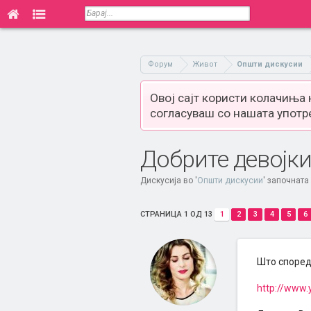
Форум
Живот
Општи дискусии
Овој сајт користи колачиња
согласуваш со нашата употр
Добрите девојки 
Дискусија во '
Општи дискусии
' започната
СТРАНИЦА 1 ОД 13
1
2
3
4
5
6
Што според
http://www