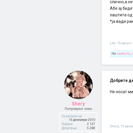
слично,а не
Абе ај биде
заштита од 
*ја вади ра
Lilit
,
15 август
На
swatkoto
,
Добрите дев
Не носат м
Shery
Популарен член
Се зачлени на:
15 декември 2010
Пораки:
2.127
Shery
,
15 авгу
Допаѓања:
5.268