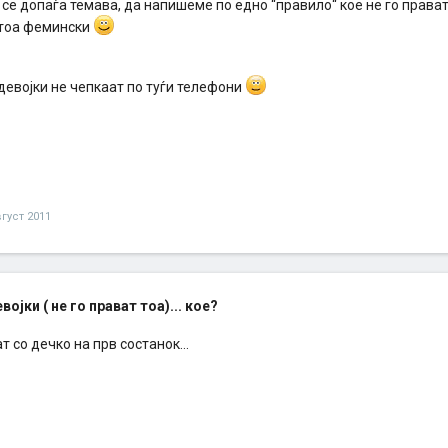
се допаѓа темава, да напишеме по едно “правило“ кое не го прават
тоа фемински
девојки не чепкаат по туѓи телефони
вгуст 2011
ојки ( не го прават тоа)... кое?
т со дечко на прв состанок...