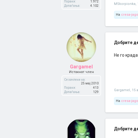
Пораки:
1.972
MSkorpionka
,
Допаѓања:
4.102
На
cresa-jag
Добрите дев
Не го крада
Gargamel
Истакнат член
Се зачлени на:
25 мај 2010
Пораки:
413
Gargamel
,
15 
Допаѓања:
129
На
cresa-jag
Добрите дев