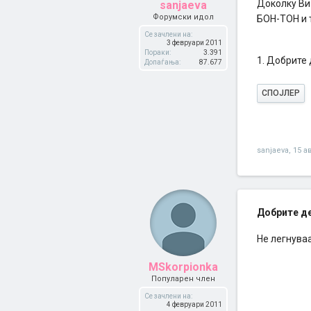
Доколку Ви 
sanjaeva
Форумски идол
БОН-ТОН и 
Се зачлени на:
3 февруари 2011
Пораки:
3.391
1. Добрите 
Допаѓања:
87.677
СПОЈЛЕР
sanjaeva
,
15 а
Добрите дев
Не легнуваа
MSkorpionka
Популарен член
Се зачлени на:
4 февруари 2011