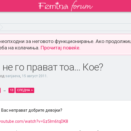
 неопходни за неговото функционирање. Ако продолжиш
еба на колачиња.
Прочитај повеќе.
не го прават тоа... Кое?
 од
sanjaeva
,
15 август 2011
.
→
13
СЛЕДНА >
 Вас неправат добрите девојки?
.youtube.com/watch?v=Gz5Im6tqDK8