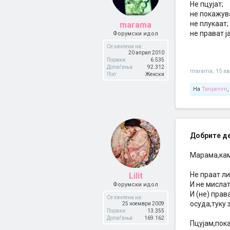
Не пцујат;
не покажув
не плукаат;
marama
не прават ја
Форумски идол
Се зачлени на:
20 април 2010
Пораки:
6.535
Допаѓања:
92.312
marama
,
15 ав
Пол:
Женски
На
Tanjamm
Добрите дев
Марама,камо
Не праат ли
Lilit
И не мислат
Форумски идол
И (не) прав
Се зачлени на:
осуда,туку 
25 ноември 2009
Пораки:
13.355
Допаѓања:
169.162
Пцујам,пока