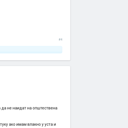
#4
за да не наидат на општествена
уку ако имам влакно у уста и