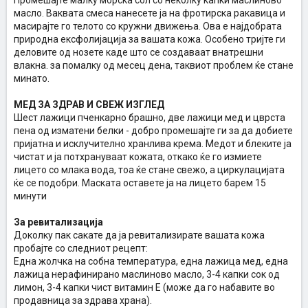
Промешајте малку морска сол со неколку капки маслиново
масло. Ваквата смеса нанесете ја на фротирска ракавица и
масирајте го телото со кружни движења. Ова е најдобрата
природна ексфолијација за вашата кожа. Особено тријте ги
деловите од нозете каде што се создаваат внатрешни
влакна. за помалку од месец дена, таквиот проблем ќе стане
минато.
МЕД ЗА ЗДРАВ И СВЕЖ ИЗГЛЕД
Шест лажици пченкарно брашно, две лажици мед и цврста
пена од изматени белки - добро промешајте ги за да добиете
пријатна и исклучително хранлива крема. Медот и блеките ја
чистат и ја потхрануваат кожата, откако ќе го измиете
лицето со млака вода, тоа ќе стане свежо, а циркулацијата
ќе се подобри. Маската оставете ја на лицето барем 15
минути
За ревитализација
Доколку пак сакате да ја ревитализирате вашата кожа
пробајте со следниот рецепт:
Една жолчка на собна температура, една лажица мед, една
лажица нерафинирано маслиново масло, 3-4 капки сок од
лимон, 3-4 капки чист витамин Е (може да го набавите во
продавница за здрава храна).