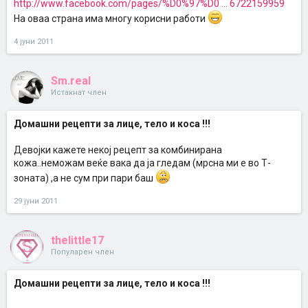
http://www.facebook.com/pages/%D0%97%D0 ... 6722159959
На оваа страна има многу корисни работи
4 јуни 2011
Sm.real
Истакнат член
Домашни рецепти за лице, тело и коса !!!
Девојки кажете некој рецепт за комбинирана
кожа..неможам веќе вака да ја гледам (мрсна ми е во Т-
зоната) ,а не сум при пари баш
29 јуни 2011
thelittle17
Популарен член
Домашни рецепти за лице, тело и коса !!!