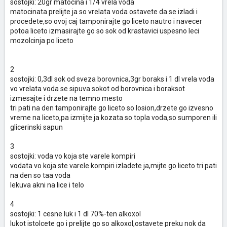
sostojki: 20gr matocina i 1/4 vrela voda
matocinata prelijte ja so vrelata voda ostavete da se izladi i
procedete,so ovoj caj tamponirajte go liceto nautro i navecer
potoa liceto izmasirajte go so sok od krastavici uspesno leci
mozolcinja po liceto
2
sostojki: 0,3dl sok od sveza borovnica,3gr boraks i 1 dl vrela voda
vo vrelata voda se sipuva sokot od borovnica i boraksot
izmesajte i drzete na temno mesto
tri pati na den tamponirajte go liceto so losion,drzete go izvesno
vreme na liceto,pa izmijte ja kozata so topla voda,so sumporen ili
glicerinski sapun
3
sostojki: voda vo koja ste varele kompiri
vodata vo koja ste varele kompiri izladete ja,mijte go liceto tri pati
na den so taa voda
lekuva akni na lice i telo
4
sostojki: 1 cesne luk i 1 dl 70%-ten alkoxol
lukot istolcete go i prelijte go so alkoxol,ostavete preku nok da