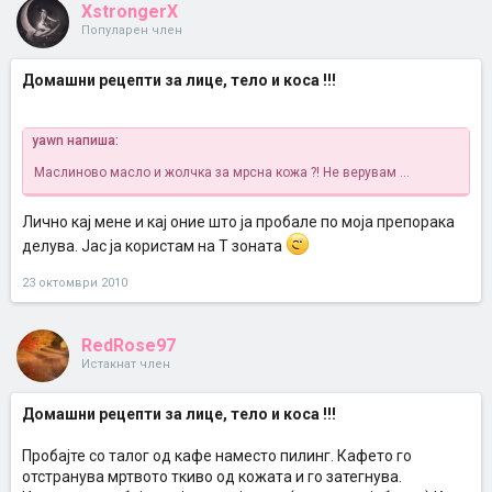
XstrongerX
Популарен член
Домашни рецепти за лице, тело и коса !!!
yawn напиша:
Маслиново масло и жолчка за мрсна кожа ?!
Не верувам ...
Лично кај мене и кај оние што ја пробале по моја препорака
делува. Јас ја користам на Т зоната
23 октомври 2010
RedRose97
Истакнат член
Домашни рецепти за лице, тело и коса !!!
Пробајте со талог од кафе наместо пилинг. Кафето го
отстранува мртвото ткиво од кожата и го затегнува.