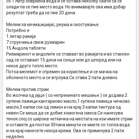
со 1 литр зовриена вода и се остава неколку саати са се
олади па се пие место вода. Но внимавајте ова има добар
резултат треба да се пие 20 дена.
Мелем за кичма,ишијас, реума и окостување
Потребно е
1 литар ракија
7 струкчиња свеж рузмарин
15 Андола таблети
Ризмаринот и андолите се ставаат во ракијата и во стаклен
сад се оставаат 15 дена на сонце или до шпоред или на
некое друго топло место.
Потоа мелемот е спремен за користење и се мачка на
оболеното место и се втрлува.Се става 2 пати дневно.
Мелем против стрии
Во жолчка од јајце ( со непрекинато мешање ) се додава 2
супени лажици кантариово масло,1 супена лажица чичково
масло,5 капки сок од лимон и на крај 3 капки тинтура од
невен.Се меша да се добие хомогена смеса.Се нанесува
тенок слој со широка четкичка на местата на кои имате стрии
и оставете да постои 30тина минути се миете со топла вода
и на крај нанесете некоја крема. Ова се применува 2 пати
неделно.