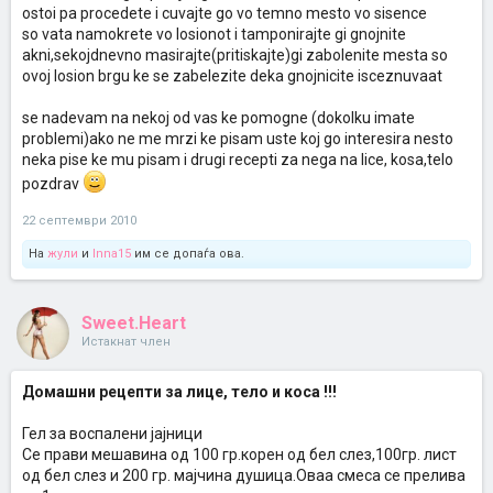
ostoi pa procedete i cuvajte go vo temno mesto vo sisence
so vata namokrete vo losionot i tamponirajte gi gnojnite
akni,sekojdnevno masirajte(pritiskajte)gi zabolenite mesta so
ovoj losion brgu ke se zabelezite deka gnojnicite isceznuvaat
se nadevam na nekoj od vas ke pomogne (dokolku imate
problemi)ako ne me mrzi ke pisam uste koj go interesira nesto
neka pise ke mu pisam i drugi recepti za nega na lice, kosa,telo
pozdrav
22 септември 2010
На
жули
и
Inna15
им се допаѓа ова.
Sweet.Heart
Истакнат член
Домашни рецепти за лице, тело и коса !!!
Гел за воспалени јајници
Се прави мешавина од 100 гр.корен од бел слез,100гр. лист
од бел слез и 200 гр. мајчина душица.Оваа смеса се прелива