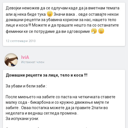
Девојки неможев да се одлучам каде да ја вметнам темата
али ај нека биде тука
Значи вака .. овде оставајте некои
домашни рецепти за убавина корисни за нас, нашето тело
лице и коса !!! Можете и да прашате нешто па со останатите
феминки ке се потрудиме да ви одговориме
12 септември 2010
IviA
Истакнат член
Домашни рецепти за лице, тело и коса !!!
За убави и бели заби :
После миењето на забите со паста на четкичката ставете
малку сода - бикарбона и со кружно движење мијте ги
забите . Оваа постапка можете да ја правите 2пати во
неделата и веднаш сегледа промена .
За испукани усни: