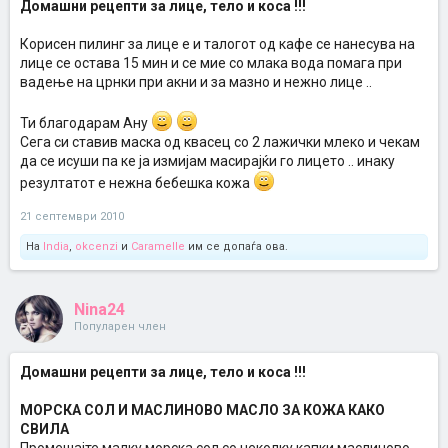
Домашни рецепти за лице, тело и коса !!!
Корисен пилинг за лице е и талогот од кафе се нанесува на
лице се остава 15 мин и се мие со млака вода помага при
вадење на црнки при акни и за мазно и нежно лице ..
Ти благодарам Ану
Сега си ставив маска од квасец со 2 лажички млеко и чекам
да се исуши па ке ја измијам масирајќи го лицето .. инаку
резултатот е нежна бебешка кожа
21 септември 2010
На
India
,
okcenzi
и
Caramelle
им се допаѓа ова.
Nina24
Популарен член
Домашни рецепти за лице, тело и коса !!!
МОРСКА СОЛ И МАСЛИНОВО МАСЛО ЗА КОЖА КАКО
СВИЛА