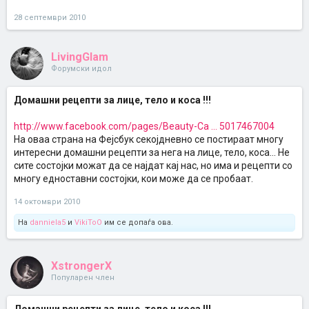
28 септември 2010
LivingGlam
Форумски идол
Домашни рецепти за лице, тело и коса !!!
http://www.facebook.com/pages/Beauty-Ca ... 5017467004
На оваа страна на Фејсбук секојдневно се постираат многу
интересни домашни рецепти за нега на лице, тело, коса... Не
сите состојки можат да се најдат кај нас, но има и рецепти со
многу едноставни состојки, кои може да се пробаат.
14 октомври 2010
На
danniela5
и
VikiToO
им се допаѓа ова.
XstrongerX
Популарен член