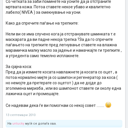
Со четката за заби поминете на усните да ја отстраните
мртвата кожа. Потоа ставете некое убаво и квалитетно
лабело( NIVEA ) за омекнување на усни.
Како да спречите паѓање на трепките:
Нели ви се има случено кога ја отстранувате шминката т.е
маскарата да ви падне некоја трепка ?За да го спречите
паѓањето на трепките пред легнување ставете на влажна
марамичка малку масло за јадење и намачкајте ги трепките ,
а утредента само темелно исплакнете.
За сјајна коса:
Пред да ја измиете косата навлажнете ја косата со оцет , а
потоа нормално мијте ја со шампон и регенератор за коса (
но немојте да претерате со оцетот ) да не дојде до
зголемена миризба , или во шампонот ставете си околу една
лажичка оцет и промешајте.
Се надевам дека ѓе ви помогнам со некој совет .........
13 септември 2010
На
unlucky
му/ѝ се допаѓа ова.