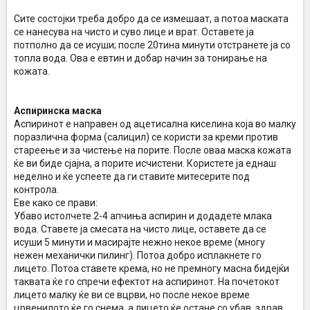
Сите состојки треба добро да се измешаат, а потоа маската
се нанесува на чисто и суво лице и врат. Оставете ја
потполно да се исуши; после 20тина минути отстранете ја со
топла вода. Ова е евтин и добар начин за тонирање на
кожата.
Аспиринска маска
Аспиринот е направен од ацетисална киселина која во малку
поразлична форма (салицил) се користи за креми против
стареење и за чистење на порите. После оваа маска кожата
ќе ви биде сјајна, а порите исчистени. Користете ја еднаш
неделно и ќе успеете да ги ставите митесерите под
контрола.
Еве како се прави:
Убаво истолчете 2-4 апчиња аспирин и додадете млака
вода. Ставете ја смесата на чисто лице, оставете да се
исуши 5 минути и масирајте нежно некое време (многу
нежен механички пилинг). Потоа добро исплакнете го
лицето. Потоа ставете крема, но не премногу масна бидејќи
таквата ќе го спречи ефектот на аспиринот. На почетокот
лицето малку ќе ви се вцрви, но после некое време
црвенилото ќе го снема, а лицето ќе остане со убав, здрав