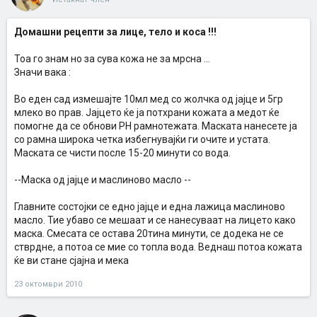
Домашни рецепти за лице, тело и коса !!!
Тоа го знам но за сува кожа не за мрсна ...
Значи вака :
Во еден сад измешајте 10мл мед со жолчка од јајце и 5гр
млеко во прав. Јајцето ќе ја потхрани кожата а медот ќе
помогне да се обнови PH рамнотежата. Маската нанесете ја
со рамна широка четка избегнувајќи ги очите и устата.
Маската се чисти после 15-20 минути со вода.
--Маска од јајце и маслиново масло --
Главните состојки се едно јајце и една лажица маслиново
масло. Тие убаво се мешаат и се нанесуваат на лицето како
маска. Смесата се остава 20тина минути, се додека не се
стврдне, а потоа се мие со топла вода. Веднаш потоа кожата
ќе ви стане сјајна и мека
23 октомври 2010