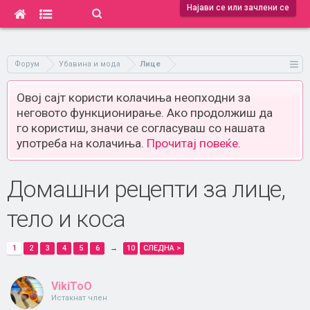
Најави се или зачлени се
Форум
Убавина и мода
Лице
Овој сајт користи колачиња неопходни за
неговото функционирање. Ако продолжиш да
го користиш, значи се согласуваш со нашата
употреба на колачиња.
Прочитај повеќе.
Домашни рецепти за лице,
тело и коса
1
2
3
4
5
6
→
10
СЛЕДНА >
VikiToO
Истакнат член