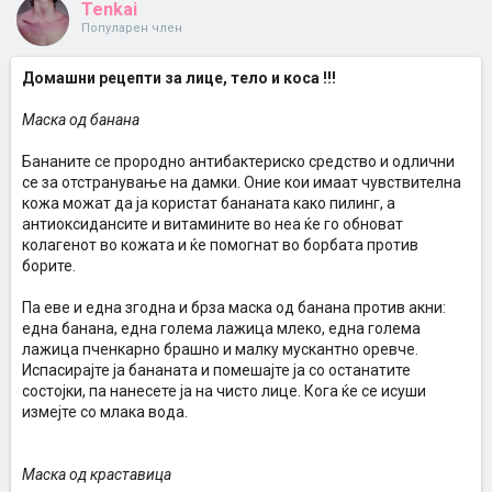
Tenkai
Популарен член
Домашни рецепти за лице, тело и коса !!!
Маска од банана
Бананите се прородно антибактериско средство и одлични
се за отстранување на дамки. Оние кои имаат чувствителна
кожа можат да ја користат бананата како пилинг, а
антиоксидансите и витамините во неа ќе го обноват
колагенот во кожата и ќе помогнат во борбата против
борите.
Па еве и една згодна и брза маска од банана против акни:
една банана, една голема лажица млеко, една голема
лажица пченкарно брашно и малку мускантно оревче.
Испасирајте ја бананата и помешајте ја со останатите
состојки, па нанесете ја на чисто лице. Кога ќе се исуши
измејте со млака вода.
Маска од краставица