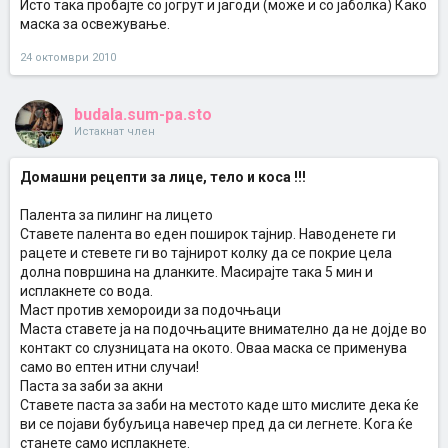
Исто така пробајте со јогрут и јагоди (може и со јаболка) Како
маска за освежување.
24 октомври 2010
budala.sum-pa.sto
Истакнат член
Домашни рецепти за лице, тело и коса !!!
Палента за пилинг на лицето
Ставете палента во еден поширок тајнир. Наводенете ги
рацете и стевете ги во тајнирот колку да се покрие цела
долна површина на дланките. Масирајте така 5 мин и
исплакнете со вода.
Маст против хемороиди за подочњаци
Маста ставете ја на подочњаците внимателно да не дојде во
контакт со слузницата на окото. Оваа маска се применува
само во ептен итни случаи!
Паста за заби за акни
Ставете паста за заби на местото каде што мислите дека ќе
ви се појави бубуљица навечер пред да си легнете. Кога ќе
станете само исплакнете.