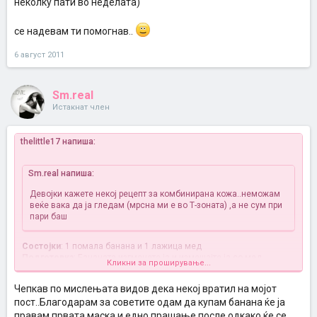
неколку пати во неделата)
се надевам ти помогнав..
6 август 2011
Sm.real
Истакнат член
thelittle17 напиша:
Sm.real напиша:
Девојки кажете некој рецепт за комбинирана кожа..неможам
веќе вака да ја гледам (мрсна ми е во Т-зоната) ,а не сум при
пари баш
Состојки
: 1 помала банана и 1 лажица мед
Подготовка
: Бананата изгмечете ја и измешајте ја со мед.
Кликни за проширување...
Употреба
: Лицете претходно измијте го па нанесе те
маска.Држете 30 минути, па потоа измијте до чај од камилица.
Чепкав по мислењата видов дека некој вратил на мојот
пост..Благодарам за советите одам да купам банана ќе ја
Состојки
: 100 гр. кајсии и 0,5 дл. несварено млеко
Подготовка
: Кајсиите лупени,пасирани, измешани со млеко.
правам првата маска и едно прашање после одкако ќе се