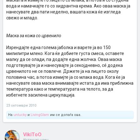
маската и измијте го лицето со млака, а потоа и со студена
вода и намачкајте го со хидрантна крема. Ако оваа маска ја
нанесувате два пати неделно, вашата кожа ќе изгледа
свежо и младо.
Маска за кожа со црвенило
Изрендајте една голема јаболка и варете ја во 150
милилитри млеко. Кога ќе добиете густа смеса, оставете
малку да се олади, па додајте една жолчка. Оваа маска
подготвувајте ја и нанесувајте ја секојдневно, сé додека
црвенилото не се повлече. Држете ја на лицето околу
половина час, а потоа измијте ја со млака вода. Кога ќе ја
нанесувате оваа маска внимавајте истата да има приближна
температура како и температурата на телото, за да
избегнете засилена циркулација.
23 октомври 2010
На
unlucky
и
LivingGlam
им се допаѓа ова.
VikiToO
Истакнат член