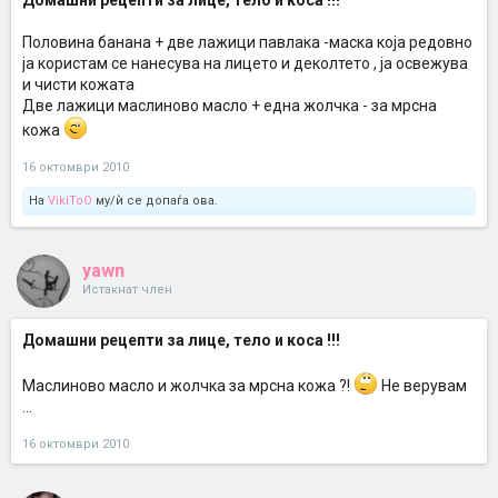
Домашни рецепти за лице, тело и коса !!!
Половина банана + две лажици павлака -маска која редовно
ја користам се нанесува на лицето и деколтето , ја освежува
и чисти кожата
Две лажици маслиново масло + една жолчка - за мрсна
кожа
16 октомври 2010
На
VikiToO
му/ѝ се допаѓа ова.
yawn
Истакнат член
Домашни рецепти за лице, тело и коса !!!
Маслиново масло и жолчка за мрсна кожа ?!
Не верувам
...
16 октомври 2010