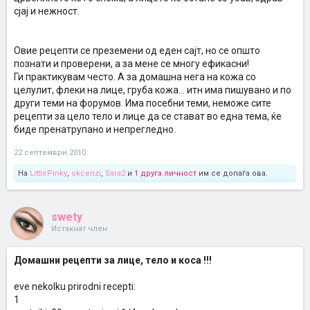
сјај и нежност.
Овие рецепти се преземени од еден сајт, но се општо
познати и проверени, а за мене се многу ефикасни!
Ги практикувам често. А за домашна нега на кожа со
целулит, флеки на лице, груба кожа... итн има пишувано и по
други теми на форумов. Има посебни теми, неможе сите
рецепти за цело тело и лице да се стават во една тема, ќе
биде пренатрупано и непрегледно.
22 септември 2010
На
LittlePinky
,
okcenzi
,
Sara2
и
1 друга личност
им се допаѓа ова.
swety
Истакнат член
Домашни рецепти за лице, тело и коса !!!
eve nekolku prirodni recepti:
1