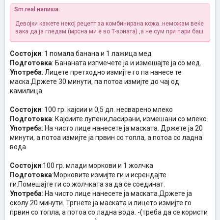
Sm.real напиша:
Девојки кажете некој рецепт за комбинирана кожа..неможам веќе
вака да ја гледам (мрсна ми е во Т-зоната) ,а не сум при пари баш
Состојки
: 1 помала банана и 1 лажица мед
Подготовка
: Бананата изгмечете ја и измешајте ја со мед.
Употреба
: Лицете претходно измијте го па нанесе те
маска.Држете 30 минути, па потоа измијте до чај од
камилица.
Состојки
: 100 гр. кајсии и 0,5 дл. несварено млеко
Подготовка
: Кајсиите лупени,пасирани, измешани со млеко.
Употреб
а: На чисто лице нанесете ја маската. Држете ја 20
минути, а потоа измијте ја првин со топла, а потоа со ладна
вода.
Состојки
:100 гр. млади моркови и 1 жолчка
Подготовка
:Морковите измијте ги и исрендајте
ги.Помешајте ги со жолчката за да се соединат.
Употреба
: На чисто лице нанесете ја маската.Држете ја
околу 20 минути. Тргнете ја маската и лицето измијте го
првин со топла, а потоа со ладна вода. -(треба да се користи