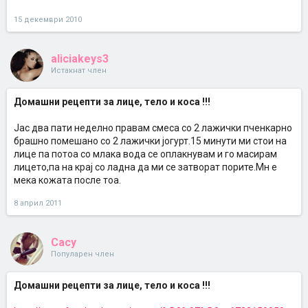
15 декември 2010
aliciakeys3
Истакнат член
Домашни рецепти за лице, тело и коса !!!
Јас два пати неделно правам смеса со 2 лажички пченкарно
брашно помешано со 2 лажички јогурт.15 минути ми стои на
лице па потоа со млака вода се оплакнувам и го масирам
лицето,па на крај со ладна да ми се затворат порите.Мн е
мека кожата после тоа.
8 април 2011
Cacy
Популарен член
Домашни рецепти за лице, тело и коса !!!