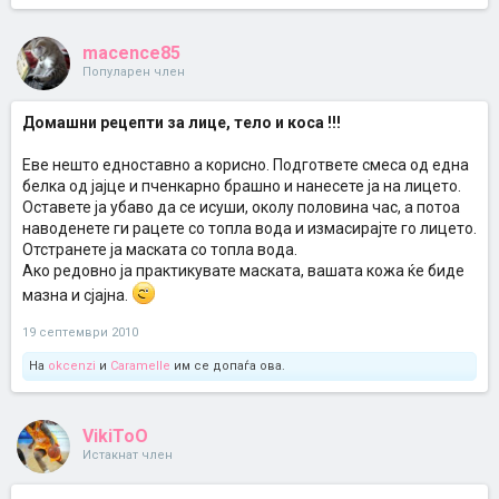
macence85
Популарен член
Домашни рецепти за лице, тело и коса !!!
Еве нешто едноставно а корисно. Подгответе смеса од една
белка од јајце и пченкарно брашно и нанесете ја на лицето.
Оставете ја убаво да се исуши, околу половина час, а потоа
наводенете ги рацете со топла вода и измасирајте го лицето.
Отстранете ја маската со топла вода.
Ако редовно ја практикувате маската, вашата кожа ќе биде
мазна и сјајна.
19 септември 2010
На
okcenzi
и
Caramelle
им се допаѓа ова.
VikiToO
Истакнат член