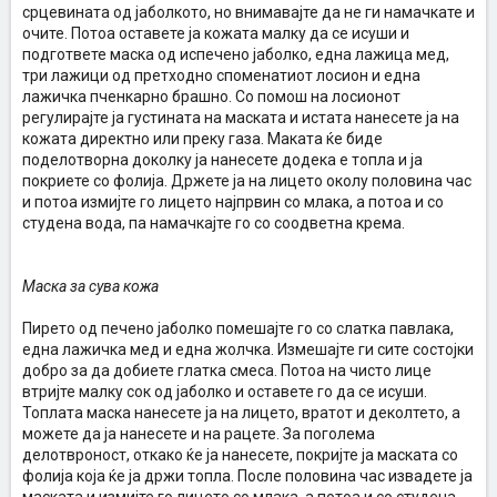
срцевината од јаболкото, но внимавајте да не ги намачкате и
очите. Потоа оставете ја кожата малку да се исуши и
подгответе маска од испечено јаболко, една лажица мед,
три лажици од претходно споменатиот лосион и една
лажичка пченкарно брашно. Со помош на лосионот
регулирајте ја густината на маската и истата нанесете ја на
кожата директно или преку газа. Маката ќе биде
поделотворна доколку ја нанесете додека е топла и ја
покриете со фолија. Држете ја на лицето околу половина час
и потоа измијте го лицето најпрвин со млака, а потоа и со
студена вода, па намачкајте го со соодветна крема.
Маска за сува кожа
Пирето од печено јаболко помешајте го со слатка павлака,
една лажичка мед и една жолчка. Измешајте ги сите состојки
добро за да добиете глатка смеса. Потоа на чисто лице
втријте малку сок од јаболко и оставете го да се исуши.
Топлата маска нанесете ја на лицето, вратот и деколтето, а
можете да ја нанесете и на рацете. За поголема
делотвроност, откако ќе ја нанесете, покријте ја маската со
фолија која ќе ја држи топла. После половина час извадете ја