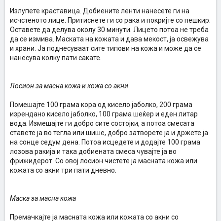
Излупете краставица. Добиените ленти нанесете ги на
исчстеното лице. Притиснете ги со рака и покријте со пешкир.
Оставете да делува околу 30 минути. Лицето потоа не треба
да се измива. Маската на кожата и дава мекост, ја освежува
и храни. Ја поднесуваат сите типови на кожа и може да се
нанесува колку пати сакате.
Лосион за масна кожа и кожа со акни
Помешајте 100 грама кора од кисело јаболко, 200 грама
изрендано кисело јаболко, 100 грама шеќер и еден литар
вода. Измешајте ги добро сите состојки, а потоа смесата
ставете ја во тегла или шише, добро затворете ја и држете ја
на сонце седум дена. Потоа исцедете и додајте 100 грама
лозова ракија и така добиената смеса чувајте ја во
фрижидерот. Со овој лосион чистете ја масната кожа или
кожата со акни три пати дневно.
Маска за масна кожа
Премачкајте ја масната кожа или кожата со акни со