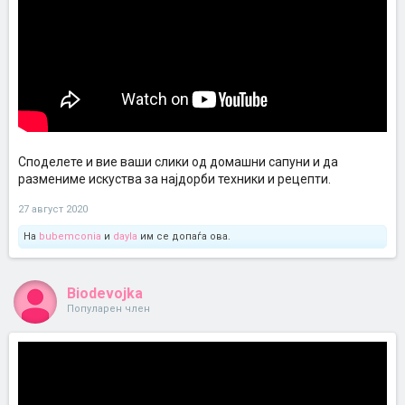
Споделете и вие ваши слики од домашни сапуни и да
размениме искуства за најдорби техники и рецепти.
27 август 2020
На
bubemconia
и
dayla
им се допаѓа ова.
Biodevojka
Популарен член