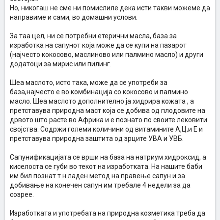
Но, никогаш не сме ни помислиле дека исти такви можеме да
направиме и сами, во домашни услови.
За таа цел, ни се потребни етерични масла, база за
изработка на сапунот која може да се купи на пазарот
(најчесто кокосово, маслиново или палмино масло) и други
додатоци за мирис или пилинг.
Шеа маслото, исто така, може да се употреби за
база,најчесто е во комбинација со кокосово и палмино
масло. Шеа маслото дополнително ја хидрира кожата , а
претставува природна маст која се добива од плодовите на
дрвото што расте во Африка и е познато по своите лековити
својства. Содржи големи количини од витамините А,Ц,и Е и
претставува природна заштита од зрците УВА и УВБ.
Сапунификацијата се врши на база на натриум хидроксид, а
киселоста се губи во текот на изработката. На нашите баби
им бил познат т.н ладен метод на правење сапун и за
добивање на конечен сапун им требале 4 недели за да
созрее.
Изработката и употребата на природна козметика треба да