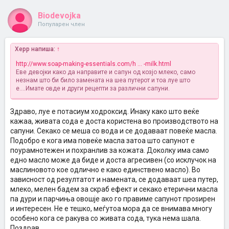
Biodevojka
Популарен член
Xepp напиша:
↑
http://www.soap-making-essentials.com/h ... -milk.html
Еве девојки како да направите и сапун од козјо млеко, само
незнам што би било замената на шеа путерот и тоа луе што
е....Имате овде и други рецепти за различни сапуни.
Здраво, луе е потасиум ходроксид. Инаку како што веќе
кажаа, живата сода е доста користена во производството на
сапуни. Секако се меша со вода и се додаваат повеќе масла.
Подобро е кога има повеќе масла затоа што сапунот е
поурамнотежен и похранлив за кожата. Доколку има само
едно масло може да биде и доста агресивен (со исклучок на
маслиновото кое одлично е како единствено масло). Во
зависност од резултатот и намената, се додаваат шеа путер,
млеко, мелен бадем за скраб ефект и секако етерични масла
па дури и парчиња овошје ако го правиме сапунот проѕирен
и интересен. Не е тешко, меѓутоа мора да се внимава многу
особено кога се ракува со живата сода, тука нема шала.
Поздрав