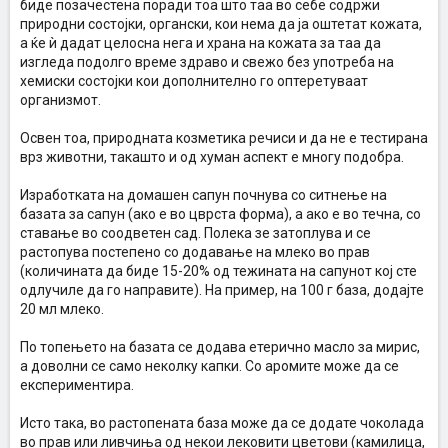
биде позачестена поради тоа што таа во себе содржи
природни состојки, органски, кои нема да ја оштетат кожата,
а ќе ѝ дадат целосна нега и храна на кожата за таа да
изгледа подолго време здраво и свежо без употреба на
хемиски состојки кои дополнително го оптеретуваат
организмот.
Освен тоа, природната козметика речиси и да не е тестирана
врз животни, такашто и од хуман аспект е многу подобра.
Изработката на домашен сапун почнува со ситнење на
базата за сапун (ако е во цврста форма), а ако е во течна, со
ставање во соодветен сад. Полека зе затоплува и се
растопува постепено со додавање на млеко во прав
(количината да биде 15-20% од тежината на сапунот кој сте
одлучиле да го направите). На пример, на 100 г база, додајте
20 мл млеко.
По топењето на базата се додава етерично масло за мирис,
а доволни се само неколку капки. Со аромите може да се
експериментира.
Исто така, во растопената база може да се додате чоколада
во прав или ливчиња од некои лековити цветови (камилица,