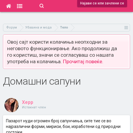
Најави се или зачлени се
Форум
Убавина и мода
Тело
Овој сајт користи колачиња неопходни за
неговото функционирање. Ако продолжиш да
го користиш, значи се согласуваш со нашата
употреба на колачиња.
Прочитај повеќе.
Домашни сапуни
Xepp
Истакнат член
Пазарот нуди огромен број сапунчиња, сите тие се во
најразлични форми, мириси, бои, изработени од природни
состојки.