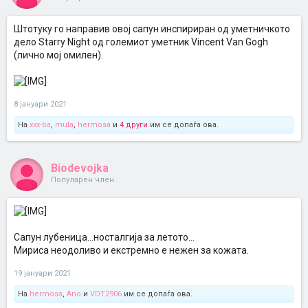
Штотуку го направив овој сапун инспириран од уметничкото
дело Starry Night од големиот уметник Vincent Van Gogh
(лично мој омилен).
8 јануари 2021
На
xxx-ba
,
mula
,
hermosa
и
4 други
им се допаѓа ова.
Biodevojka
Популарен член
Сапун лубеница...носталгија за летото...
Мириса неодоливо и екстремно е нежен за кожата.
19 јануари 2021
На
hermosa
,
Ano
и
VDT2906
им се допаѓа ова.