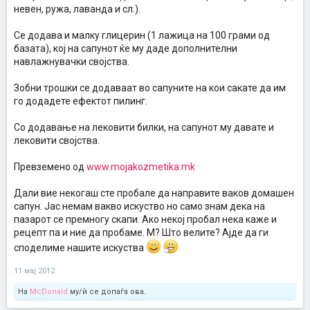
невен, ружа, лаванда и сл.).
Се додава и малку глицерин (1 лажица на 100 грами од
базата), кој на сапунот ќе му даде дополнителни
навлажнувачки својства.
Зобни трошки се додаваат во сапуните на кои сакате да им
го додадете ефектот пилинг.
Со додавање на лековити билки, на сапунот му давате и
лековити својства.
Превземено од
www.mojakozmetika.mk
Дали вие некогаш сте пробале да направите ваков домашен
сапун. Јас немам вакво искуство но само знам дека на
пазарот се премногу скапи. Ако некој пробал нека каже и
рецепт па и ние да пробаме. М? Што велите? Ајде да ги
споделиме нашите искуства
11 мај 2012
На
McDonald
му/ѝ се допаѓа ова.