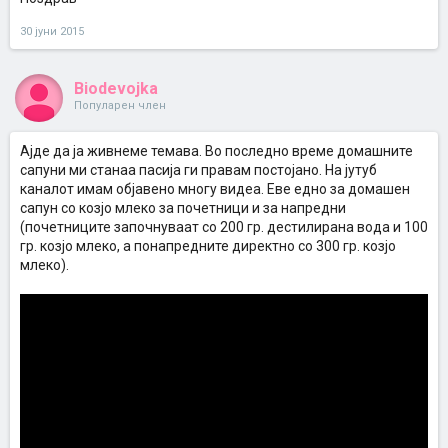
30 јуни 2015
Biodevojka
Популарен член
Ајде да ја живнеме темава. Во последно време домашните
сапуни ми станаа пасија ги правам постојано. На јутуб
каналот имам објавено многу видеа. Еве едно за домашен
сапун со козјо млеко за почетници и за напредни
(почетниците започнуваат со 200 гр. дестилирана вода и 100
гр. козјо млеко, а понапредните директно со 300 гр. козјо
млеко).