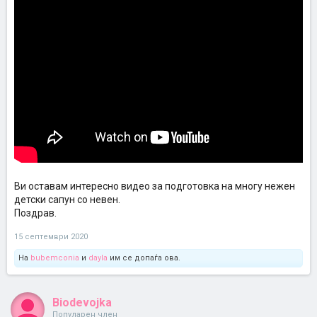
Ви оставам интересно видео за подготовка на многу нежен
детски сапун со невен.
Поздрав.
15 септември 2020
На
bubemconia
и
dayla
им се допаѓа ова.
Biodevojka
Популарен член