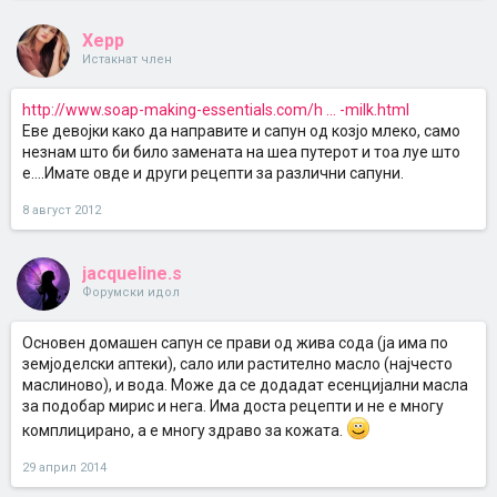
Xepp
Истакнат член
http://www.soap-making-essentials.com/h ... -milk.html
Еве девојки како да направите и сапун од козјо млеко, само
незнам што би било замената на шеа путерот и тоа луе што
е....Имате овде и други рецепти за различни сапуни.
8 август 2012
jacqueline.s
Форумски идол
Основен домашен сапун се прави од жива сода (ја има по
земјоделски аптеки), сало или растително масло (најчесто
маслиново), и вода. Може да се додадат есенцијални масла
за подобар мирис и нега. Има доста рецепти и не е многу
комплицирано, а е многу здраво за кожата.
29 април 2014