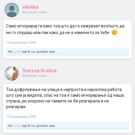
viki4ka
Истакнат член
Само игнорирај ги како тоа што да го кажуваат воопшто да
не го слушаш или пак како да не е наменето за тебе.
13 декември 2009
На
Lolo5
му/ѝ се допаѓа ова.
Snezna-Kralica
Истакнат член
Тоа дофрлување на улица е најпроста и најселска работа
што сум ја видела, спас на тоа е само игнорирање од наша
страна, јас искрено на таквите не би реагирала и не
реагирам.
13 декември 2009
На
Lolo5
му/ѝ се допаѓа ова.