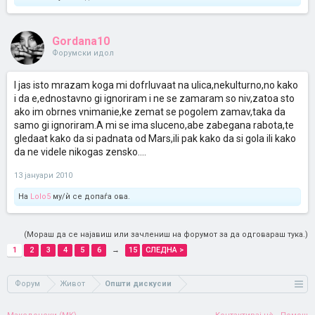
Gordana10
Форумски идол
I jas isto mrazam koga mi dofrluvaat na ulica,nekulturno,no kako
i da e,ednostavno gi ignoriram i ne se zamaram so niv,zatoa sto
ako im obrnes vnimanie,ke zemat se pogolem zamav,taka da
samo gi ignoriram.A mi se ima sluceno,abe zabegana rabota,te
gledaat kako da si padnata od Mars,ili pak kako da si gola ili kako
da ne videle nikogas zensko....
13 јануари 2010
На
Lolo5
му/ѝ се допаѓа ова.
(Мораш да се најавиш или зачлениш на форумот за да одговараш тука.)
1
2
3
4
5
6
→
15
СЛЕДНА >
Форум
Живот
Општи дискусии