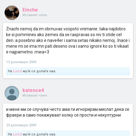
Emche
Истакнат член
Znachi nemoj da im obrnuvas voopsto vnimanie..taka najdobro
ke si pommines ako zemes da se raspravas so niv ti otide cel
den..a posebno ako e nave4er i sama setas nikako nemoj...Inace i
mene mi se ima mn pati deseno ova i samo ignore ko so ti vikaat
e najpametno..mwa<3
13 декември 2009
На
Lolo5
му/ѝ се допаѓа ова.
katence4
Истакнат член
и мене ми се случува често ама ги игнорирам.мислат дека се
фраери а само покажуваат колку се прости и некултурни
23 декември 2009
На
Lolo5
му/ѝ се допаѓа ова.