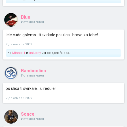
Blue
Истакнат член
lele cudo golemo...ti svirkale po ulica...bravo za tebe!
2 декември 2009
На
Minnie 1
и
unlucky
им се допаѓа ова.
Bamboolina
Истакнат член
po ulica ti svirkale....u redu e!
2 декември 2009
Sonce
Истакнат член