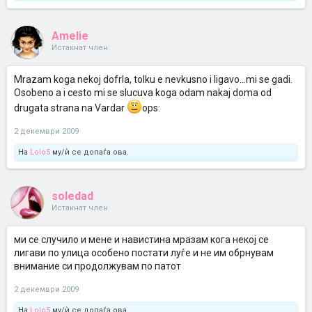
Amelie
Истакнат член
Mrazam koga nekoj dofrla, tolku e nevkusno i ligavo...mi se gadi.
Osobeno a i cesto mi se slucuva koga odam nakaj doma od
drugata strana na Vardar
ops:
2 декември 2009
На
Lolo5
му/ѝ се допаѓа ова.
soledad
Истакнат член
ми се случило и мене и навистина мразам кога некој се
лигави по улица особено постати луѓе и не им обрнувам
внимание си продолжувам по патот
2 декември 2009
На
Lolo5
му/ѝ се допаѓа ова.