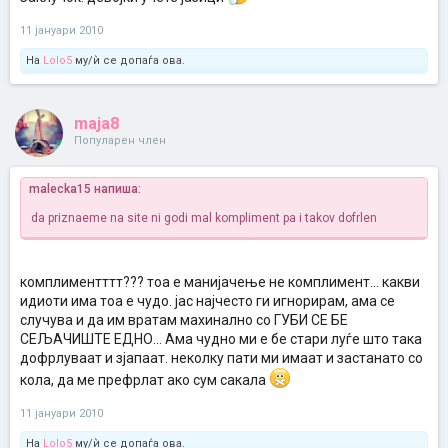
11 јануари 2010
На
Lolo5
му/ѝ се допаѓа ова.
maja8
Популарен член
malecka15 напиша:
da priznaeme na site ni godi mal kompliment pa i takov dofrlen
комплиментттт??? тоа е манијачење не комплимент... какви
идиоти има тоа е чудо. јас најчесто ги игнорирам, ама се
случува и да им вратам махинално со ГУБИ СЕ БЕ
СЕЉАЧИШТЕ ЕДНО... Ама чудно ми е бе стари луѓе што така
дофрлуваат и зјапаат. неколку пати ми имаат и застанато со
кола, да ме префрлат ако сум сакала
11 јануари 2010
На
Lolo5
му/ѝ се допаѓа ова.