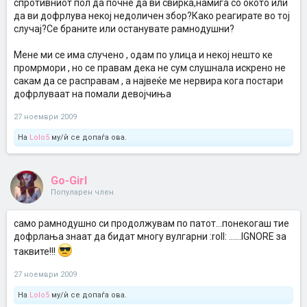
спротивниот пол да почне да ви свирка,намига со окото или
да ви дофрлува некој недоличен збор?Како реагирате во тој
случај?Се браните или останувате рамнодушни?
Мене ми се има случено , одам по улица и некој нешто ке
промрмори , но се правам дека не сум слушнала искрено не
сакам да се расправам , а највеќе ме нервира кога постари
дофрлуваат на помали девојчиња
27 ноември 2009
На
Lolo5
му/ѝ се допаѓа ова.
Go-Girl
Популарен член
само рамнодушно си продолжувам по патот...понекогаш тие
дофрлања знаат да бидат многу вулгарни :roll: ......IGNORE за
таквите!!!
27 ноември 2009
На
Lolo5
му/ѝ се допаѓа ова.