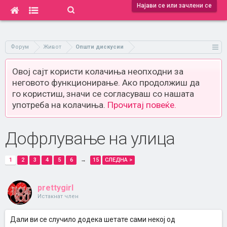
Најави се или зачлени се
Форум
Живот
Општи дискусии
Овој сајт користи колачиња неопходни за
неговото функционирање. Ако продолжиш да
го користиш, значи се согласуваш со нашата
употреба на колачиња.
Прочитај повеќе.
Дофрлување на улица
1
2
3
4
5
6
→
15
СЛЕДНА >
prettygirl
Истакнат член
Дали ви се случило додека шетате сами некој од