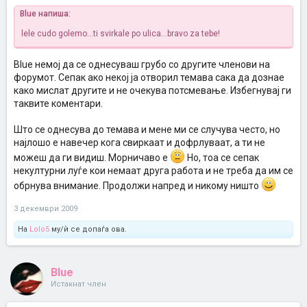
Blue напиша:
lele cudo golemo...ti svirkale po ulica...bravo za tebe!
Blue немој да се однесуваш грубо со другите членови на
форумот. Сепак ако некој ја отворил темава сака да дознае
како мислат другите и не очекува потсмевање. Избегнувај ги
таквите коментари.
Што се однесува до темава и мене ми се случува често, но
најлошо е навечер кога свиркаат и дофрлуваат, а ти не
можеш да ги видиш. Морничаво е
Но, тоа се сепак
некултурни луѓе кои немаат друга работа и не треба да им се
обрнува внимание. Продолжи напред и никому ништо
3 декември 2009
На
Lolo5
му/ѝ се допаѓа ова.
Blue
Истакнат член