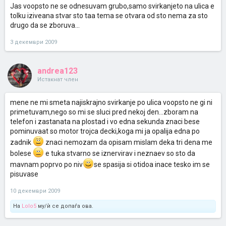
Jas voopsto ne se odnesuvam grubo,samo svirkanjeto na ulica e
tolku iziveana stvar sto taa tema se otvara od sto nema za sto
drugo da se zboruva...
3 декември 2009
andrea123
Истакнат член
mene ne mi smeta najiskrajno svirkanje po ulica voopsto ne gi ni
primetuvam,nego so mi se sluci pred nekoj den...zboram na
telefon i zastanata na plostad i vo edna sekunda znaci bese
pominuvaat so motor trojca decki,koga mi ja opalija edna po
zadnik
znaci nemozam da opisam mislam deka tri dena me
bolese
e tuka stvarno se iznervirav i neznaev so sto da
mavnam poprvo po niv
se spasija si otidoa inace tesko im se
pisuvase
10 декември 2009
На
Lolo5
му/ѝ се допаѓа ова.