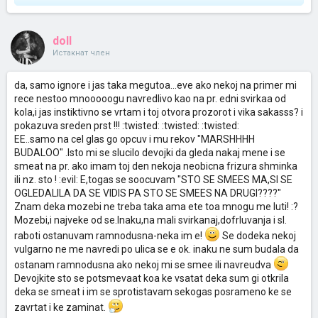
doll
Истакнат член
da, samo ignore i jas taka megutoa...eve ako nekoj na primer mi
rece nestoo mnooooogu navredlivo kao na pr. edni svirkaa od
kola,i jas instiktivno se vrtam i toj otvora prozorot i vika sakasss? i
pokazuva sreden prst !!! :twisted: :twisted: :twisted:
EE..samo na cel glas go opcuv i mu rekov "MARSHHHH
BUDALOO" .Isto mi se slucilo devojki da gleda nakaj mene i se
smeat na pr. ako imam toj den nekoja neobicna frizura shminka
ili nz. sto ! :evil: E,togas se soocuvam "STO SE SMEES MA,SI SE
OGLEDALILA DA SE VIDIS PA STO SE SMEES NA DRUGI????"
Znam deka mozebi ne treba taka ama ete toa mnogu me luti! :?
Mozebi,i najveke od se.Inaku,na mali svirkanaj,dofrluvanja i sl.
raboti ostanuvam ramnodusna-neka im e!
Se dodeka nekoj
vulgarno ne me navredi po ulica se e ok. inaku ne sum budala da
ostanam ramnodusna ako nekoj mi se smee ili navreudva
Devojkite sto se potsmevaat koa ke vsatat deka sum gi otkrila
deka se smeat i im se sprotistavam sekogas posrameno ke se
zavrtat i ke zaminat.