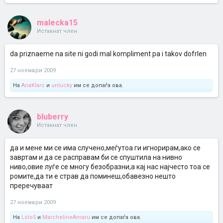
malecka15
Истакнат член
da priznaeme na site ni godi mal kompliment pa i takov dofrlen
27 ноември 2009
На
AnaKlarc
и
unlucky
им се допаѓа ова.
bluberry
Истакнат член
да и мене ми се има случено,меѓутоа ги игнорирам,ако се
завртам и да се расправам би се спуштила на нивно
ниво,овие луѓе се многу безобразни,а кај нас најчесто тоа се
ромите,да ти е страв да поминеш,обавезно нешто
преречуваат
27 ноември 2009
На
Lolo5
и
MarchelineAmaru
им се допаѓа ова.