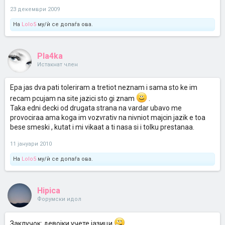
23 декември 2009
На
Lolo5
му/ѝ се допаѓа ова.
Pla4ka
Истакнат член
Epa jas dva pati toleriram a tretiot neznam i sama sto ke im
recam pcujam na site jazici sto gi znam
.
Taka edni decki od drugata strana na vardar ubavo me
provociraa ama koga im vozvrativ na nivniot majcin jazik e toa
bese smeski , kutat i mi vikaat a ti nasa si i tolku prestanaa.
11 јануари 2010
На
Lolo5
му/ѝ се допаѓа ова.
Hipica
Форумски идол
Заклучок: девојки учете јазици