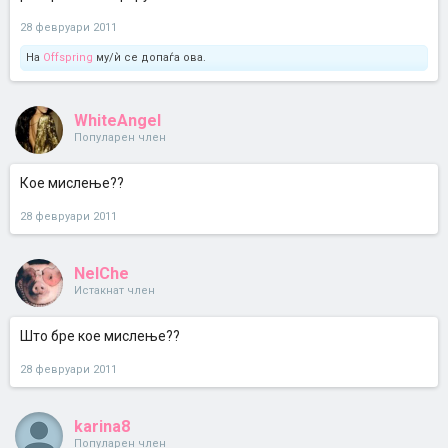
санкционираат нечие однесување што пречи на дискусиите во
темите или на друг начин влијае негативно на форумот, дури и
28 февруари 2011
притоа да не е прекршено ниту едно од горенаведените правила.
На
Offspring
му/ѝ се допаѓа ова.
Доколку сметате дека одреден модератор ја злоупотребува
функцијата, контактирајте со некој од администраторите или
глобалните модератори.
WhiteAngel
Популарен член
Кое мислење??
28 февруари 2011
NelChe
Истакнат член
Што бре кое мислење??
28 февруари 2011
karina8
Популарен член