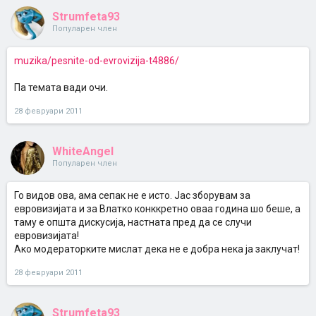
Strumfeta93
Популарен член
muzika/pesnite-od-evrovizija-t4886/
Па темата вади очи.
28 февруари 2011
WhiteAngel
Популарен член
Го видов ова, ама сепак не е исто. Јас зборувам за
евровизијата и за Влатко конккретно оваа година шо беше, а
таму е општа дискусија, настната пред да се случи
евровизијата!
Ако модераторките мислат дека не е добра нека ја заклучат!
28 февруари 2011
Strumfeta93