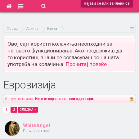
Најави се или зачлени се
Форум
Архива
Канта
Овој сајт користи колачиња неопходни за
неговото функционирање. Ако продолжиш да
го користиш, значи се согласуваш со нашата
употреба на колачиња.
Прочитај повеќе.
Евровизија
Статус на темата:
Не е отворена за нови одговори.
1
2
СЛЕДНА >
WhiteAngel
Популарен член