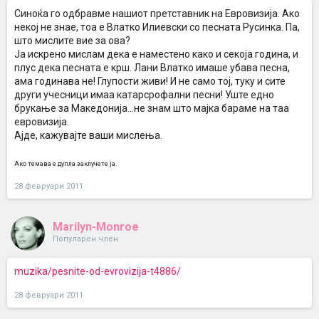
Синоќа го одбравме нашиот претставник на Евровизија. Ако
некој не знае, тоа е Влатко Илиевски со песната Русинка. Па,
што мислите вие за ова?
Ја искрено мислам дека е наместено како и секоја година, и
плус дека песната е крш. Лани Влатко имаше убава песна,
ама годинава не! Глупости живи! И не само тој, туку и сите
други учесници имаа катарсрофални песни! Уште едно
брукање за Македонија...не знам што мајка бараме на таа
евровизија.
Ајде, кажувајте ваши мислења.
Ако темава е дупла заклучете ја.
28 февруари 2011
Marilyn-Monroe
Популарен член
muzika/pesnite-od-evrovizija-t4886/
28 февруари 2011