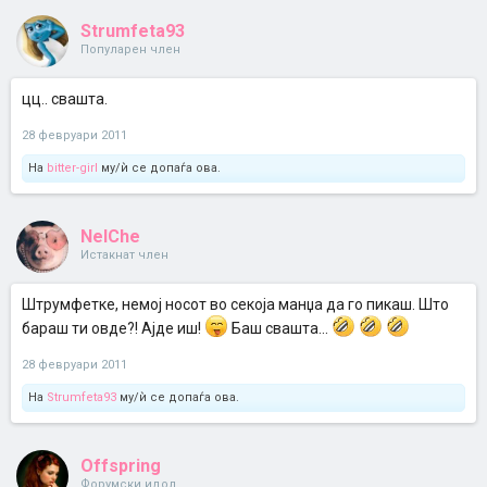
Strumfeta93
Популарен член
цц.. свашта.
28 февруари 2011
На
bitter-girl
му/ѝ се допаѓа ова.
NelChe
Истакнат член
Штрумфетке, немој носот во секоја манџа да го пикаш. Што
бараш ти овде?! Ајде иш!
Баш свашта...
28 февруари 2011
На
Strumfeta93
му/ѝ се допаѓа ова.
Offspring
Форумски идол