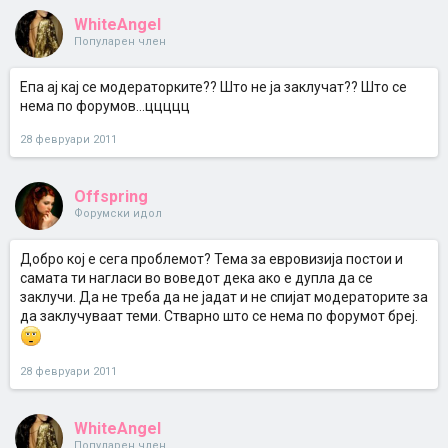
WhiteAngel
Популарен член
Епа ај кај се модераторките?? Што не ја заклучат?? Што се
нема по форумов...ццццц
28 февруари 2011
Offspring
Форумски идол
Добро кој е сега проблемот? Тема за евровизија постои и
самата ти нагласи во воведот дека ако е дупла да се
заклучи. Да не треба да не јадат и не спијат модераторите за
да заклучуваат теми. Стварно што се нема по форумот бреј.
28 февруари 2011
WhiteAngel
Популарен член