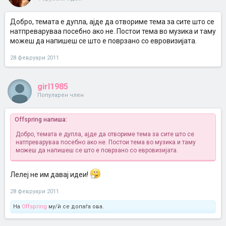
Добро, темата е дупла, ајде да отвориме тема за сите што се
натпреваруваа посебно ако не. Постои тема во музика и таму
можеш да напишеш се што е поврзано со евровизијата.
28 февруари 2011
girl1985
Популарен член
Offspring напиша:
Добро, темата е дупла, ајде да отвориме тема за сите што се
натпреваруваа посебно ако не. Постои тема во музика и таму
можеш да напишеш се што е поврзано со евровизијата.
Лелеј не им давај идеи!
28 февруари 2011
На
Offspring
му/ѝ се допаѓа ова.