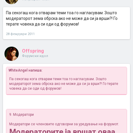
Па секогаш кога отварам теми тоа го нагласувам. Зошто
модераторот зема обрска ако не може да си ја врши?! Го
терате човека да си оди од форумов!
28 февруари 2011
Offspring
Форумски идол
WhiteAngel напиша:
Па секогаш кога отварам теми тоа го нагласувам. Зошто
модераторот зема обрска ако не може да си ја врши?! Го терате
човека да си оди од форумов!
9. Модератори
Модератори се членовите одговорни за уредување на форумот.
Модераторите ја вршат оваа