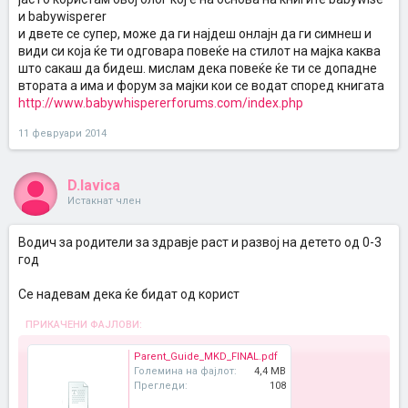
и babywisperer
и двете се супер, може да ги најдеш онлајн да ги симнеш и
види си која ќе ти одговара повеќе на стилот на мајка каква
што сакаш да бидеш. мислам дека повеќе ќе ти се допадне
втората а има и форум за мајки кои се водат според книгата
http://www.babywhispererforums.com/index.php
11 февруари 2014
D.lavica
Истакнат член
Водич за родители за здравје раст и развој на детето од 0-3
год
Се надевам дека ќе бидат од корист
ПРИКАЧЕНИ ФАЈЛОВИ:
Parent_Guide_MKD_FINAL.pdf
Големина на фајлот:
4,4 MB
Прегледи:
108