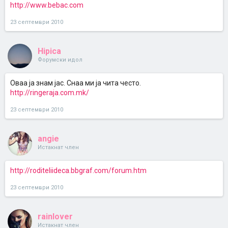
http://www.bebac.com
23 септември 2010
Hipica
Форумски идол
Оваа ја знам јас. Снаа ми ја чита често.
http://ringeraja.com.mk/
23 септември 2010
angie
Истакнат член
http://roditeliideca.bbgraf.com/forum.htm
23 септември 2010
rainlover
Истакнат член