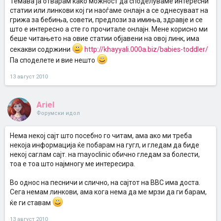
Темава ја отварам како можност да споделуваме интересни
статии или линкови кој ги наоѓаме онлајн а се однесуваат на
грижа за бебиња, совети, предлози за имиња, здравје и се
што е интересно а сте го прочитале онлајн. Мене корисно ми
беше читањето на овие статии објавени на овој линк, има
секакви содржини
http://khayyali.000a.biz/babies-toddler/
Па споделете и вие нешто
13 август 2010
Ariel
Форумски идол
Нема некој сајт што посебно го читам, ама ако ми треба
некоја информација ќе побарам на гугл, и гледам да биде
некој саглам сајт. на mayoclinic обично гледам за болести,
тоа е тоа што најмногу ме интересира.
Во однос на песничи и слично, на сајтот на BBC има доста.
Сега немам линкови, ама кога нема да ме мрзи да ги барам,
ќе ги ставам
13 август 2010