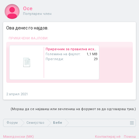
Осе
Популарен член
Ова денес го најдов.
ПРИКАЧЕНИ ФАЈЛОВИ:
Прирачник за правилна исхрана на доенчиња и мали деца.pdf
Големина на фајлот:
1,1 MB
Прегледи:
29
2 април 2021
(Мораш да се најавиш или зачлениш на форумот за да одговараш тука.)
Форум
Семејство
Бебе
Македонски (MK)
Контактирај нè
Помош