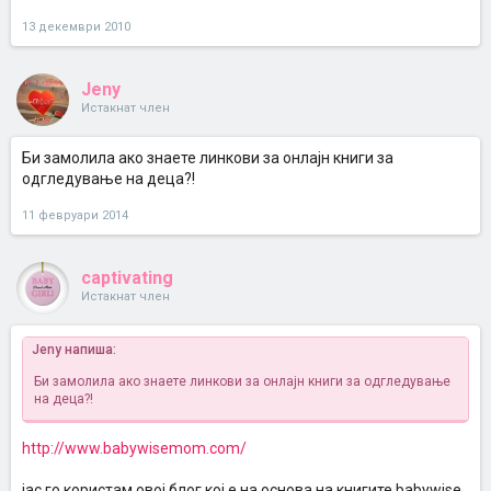
13 декември 2010
Jeny
Истакнат член
Би замолила ако знаете линкови за онлајн книги за
одгледување на деца?!
11 февруари 2014
captivating
Истакнат член
Jeny напиша:
Би замолила ако знаете линкови за онлајн книги за одгледување
на деца?!
http://www.babywisemom.com/
јас го користам овој блог кој е на основа на книгите babywise