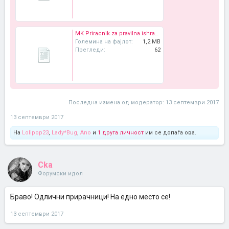
MK Priracnik za pravilna ishrana na doencinja i mali deca.pdf
Големина на фајлот:
1,2 MB
Прегледи:
62
Последна измена од модератор:
13 септември 2017
13 септември 2017
На
Lolipop23
,
Lady*Bug
,
Ano
и
1 друга личност
им се допаѓа ова.
Cka
Форумски идол
Браво! Одлични прирачници! На едно место се!
13 септември 2017