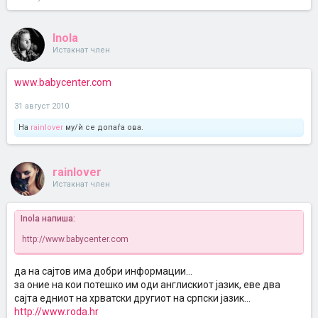
Inola
Истакнат член
www.babycenter.com
31 август 2010
На
rainlover
му/ѝ се допаѓа ова.
rainlover
Истакнат член
Inola напиша:
http://www.babycenter.com
да на сајтов има добри информации...
за оние на кои потешко им оди англискиот јазик, еве два
сајта едниот на хрватски другиот на српски јазик...
http://www.roda.hr