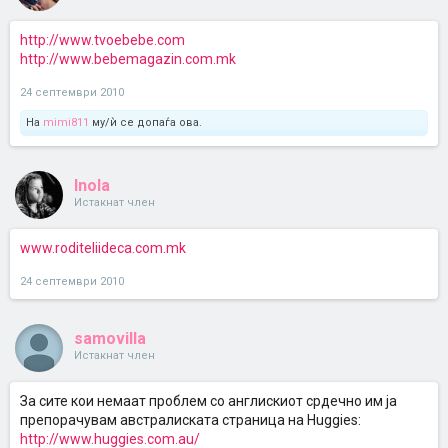
http://www.tvoebebe.com
http://www.bebemagazin.com.mk
24 септември 2010
На
mimi811
му/ѝ се допаѓа ова.
Inola
Истакнат член
www.roditeliideca.com.mk
24 септември 2010
samovilla
Истакнат член
За сите кои немаат проблем со англискиот срдечно им ја
препорачувам австралиската страница на Huggies:
http://www.huggies.com.au/