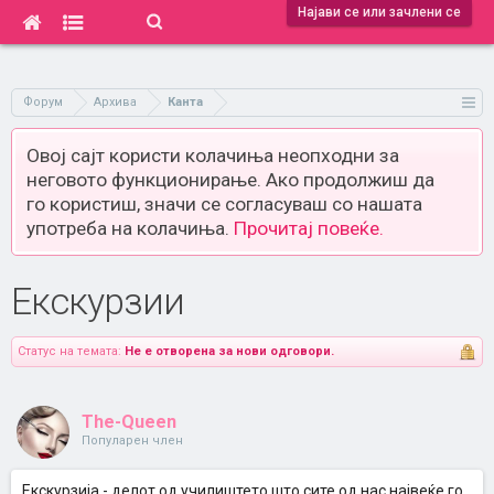
Најави се или зачлени се
Форум
Архива
Канта
Овој сајт користи колачиња неопходни за
неговото функционирање. Ако продолжиш да
го користиш, значи се согласуваш со нашата
употреба на колачиња.
Прочитај повеќе.
Екскурзии
Статус на темата:
Не е отворена за нови одговори.
The-Queen
Популарен член
Екскурзија - делот од училиштето што сите од нас највеќе го