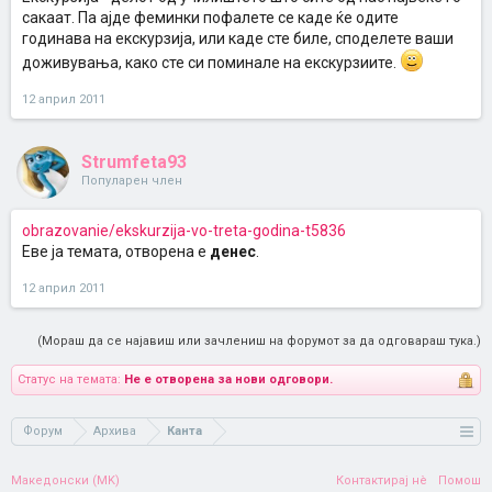
сакаат. Па ајде феминки пофалете се каде ќе одите
годинава на екскурзија, или каде сте биле, споделете ваши
доживувања, како сте си поминале на екскурзиите.
12 април 2011
Strumfeta93
Популарен член
obrazovanie/ekskurzija-vo-treta-godina-t5836
Еве ја темата, отворена е
денес
.
12 април 2011
(Мораш да се најавиш или зачлениш на форумот за да одговараш тука.)
Статус на темата:
Не е отворена за нови одговори.
Форум
Архива
Канта
Македонски (MK)
Контактирај нè
Помош