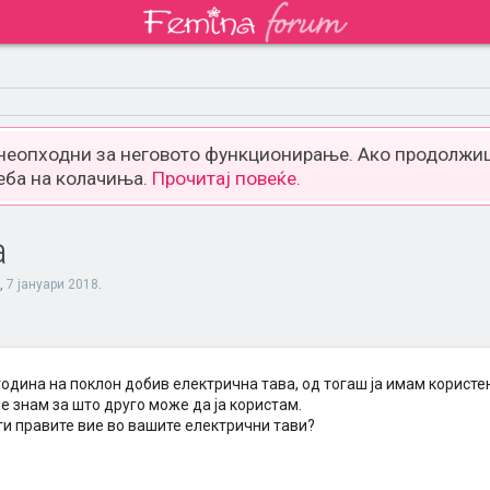
 неопходни за неговото функционирање. Ако продолжиш
еба на колачиња.
Прочитај повеќе.
а
,
7 јануари 2018
.
година на поклон добив електрична тава, од тогаш ја имам корист
е знам за што друго може да ја користам.
ги правите вие во вашите електрични тави?