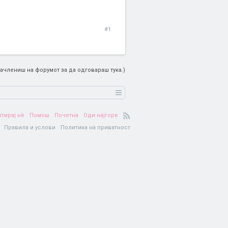
#1
ачлениш на форумот за да одговараш тука.)
ктирај нè
Помош
Почетна
Оди најгоре
Правила и услови
Политика на приватност