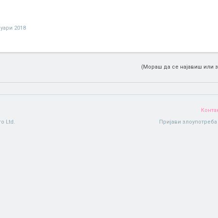
нуари 2018
(Мораш да се најавиш или з
Конта
o Ltd.
Пријави злоупотреба