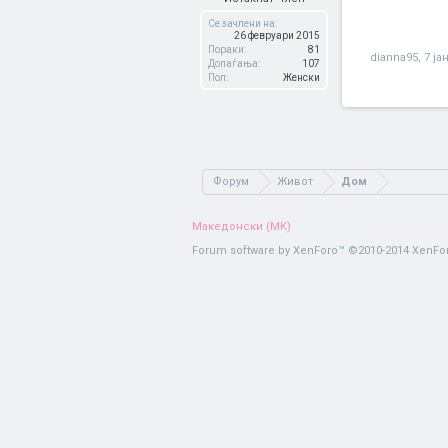
Се зачлени на:
26 февруари 2015
Пораки:
81
dianna95
,
7 ја
Допаѓања:
107
Пол:
Женски
Форум
Живот
Дом
Македонски (MK)
Forum software by XenForo™
©2010-2014 XenFor