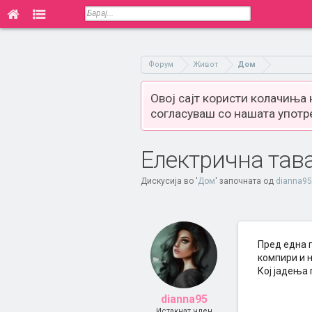
Форум
Живот
Дом
Овој сајт користи колачиња
согласуваш со нашата употр
Електрична тав
Дискусија во '
Дом
' започната од
dianna95
Пред една 
компири и н
Кој јадења 
dianna95
Истакнат член