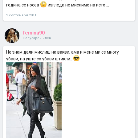
година се носеа
изгледа не мислиме на исто ...
9 септември 2011
femina90
Популарен член
Не знам дали мислиш на вакви, ама и мене ми се многу
убави, па уште со убави штикли..