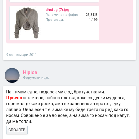
dhufdg (7).jpg
Големина на фајлот:
25,3 KB
Прегледи:
1.199
9 септември 2011
Hipica
Форумски идол
Па... имам едно, подарок ми е од братучетка ми.
Црвено
и плетено, лабава плетка, како со дупки му доаѓа,
горе малце како ролка, ама не залепено за вратот, туку
лабаво. Оваа есен т.е. зима ќе му биде трета по ред како го
носам. Совршено е за во есен, а на зима го носам под капут,
да ме топли.
СПОЈЛЕР