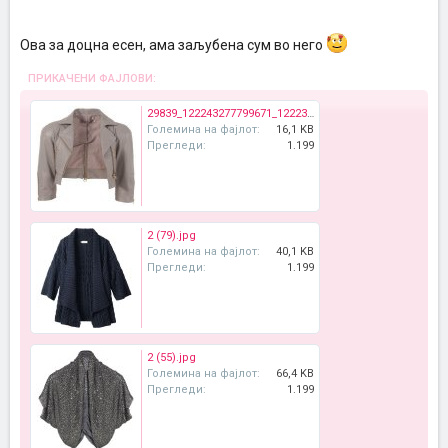
Ова за доцна есен, ама заљубена сум во него
ПРИКАЧЕНИ ФАЈЛОВИ:
29839_122243277799671_122232301134102_212338_7534792_n.jpg
Големина на фајлот:
16,1 KB
Прегледи:
1.199
2 (79).jpg
Големина на фајлот:
40,1 KB
Прегледи:
1.199
2 (55).jpg
Големина на фајлот:
66,4 KB
Прегледи:
1.199