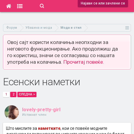
Најави се или зачлени се
Форум
Убавина и мода
Мода и стил
Овој сајт користи колачиња неопходни за
неговото функционирање. Ако продолжиш да
го користиш, значи се согласуваш со нашата
употреба на колачиња.
Прочитај повеќе.
Есенски наметки
1
2
СЛЕДНА >
lovely-pretty-girl
Истакнат член
Што мислите за
наметките
, кои се повеќе модните