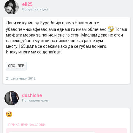
eli25
Форумски идол
Лани си купив од Еуро Азија пончо.Навистина е
убаво,темнокафеаво,ама еднаш го имам облечено
Тогаш
ме фати мерак за пончо,и ене го стои .Мислам дека не стои
на секој,убаво му стои на висок човек,а јас не сум
многу,165цм,па се осеќам како да се губам во него.
Инаку многу ми се допаѓаат.
СПОЈЛЕР
24 декември 2012
dushiche
Популарен член
ПРИКАЧЕНИ ФАЈЛОВИ: