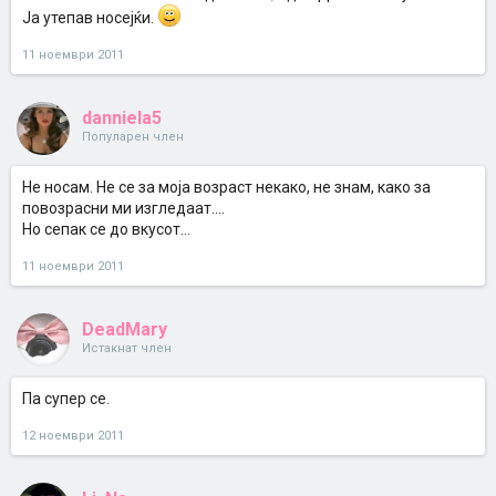
Ја утепав носејќи.
11 ноември 2011
danniela5
Популарен член
Не носам. Не се за моја возраст некако, не знам, како за
повозрасни ми изгледаат....
Но сепак се до вкусот...
11 ноември 2011
DeadMary
Истакнат член
Па супер се.
12 ноември 2011