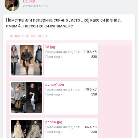
Li..Na
Истакнат член
Наметка или пелерина слично , исто .. кој како си ја знае...
имам 4 , наесен ќе си купам уште
ПРИКАЧЕНИ ФАЈЛОВИ:
08.jpg
Големина на фајлот:
110,6 KB
Прегледи:
338
ponco1.jpg
Големина на фајлот:
70,5 KB
Прегледи:
338
ponco.jpg
Големина на фајлот:
66,4 KB
Прегледи:
338