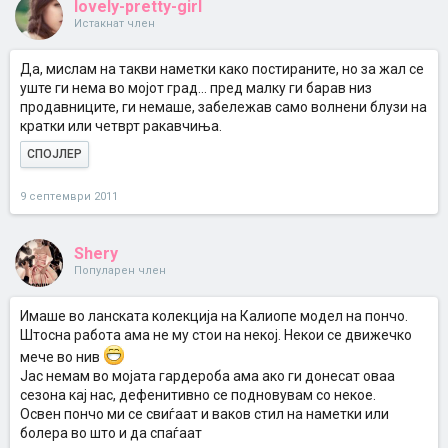
lovely-pretty-girl
Истакнат член
Да, мислам на такви наметки како постираните, но за жал се
уште ги нема во мојот град... пред малку ги барав низ
продавниците, ги немаше, забележав само волнени блузи на
кратки или четврт ракавчиња.
СПОЈЛЕР
9 септември 2011
Shery
Популарен член
Имаше во ланската колекција на Калиопе модел на пончо.
Штосна работа ама не му стои на некој. Некои се движечко
мече во нив
Јас немам во мојата гардероба ама ако ги донесат оваа
сезона кај нас, дефенитивно се подновувам со некое.
Освен пончо ми се свиѓаат и ваков стил на наметки или
болера во што и да спаѓаат