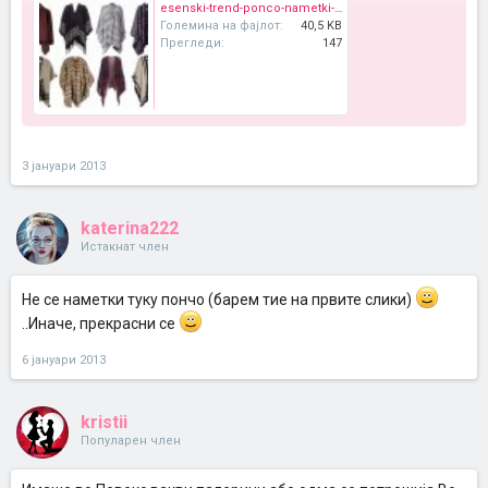
esenski-trend-ponco-nametki-01.jpg
Големина на фајлот:
40,5 KB
Прегледи:
147
3 јануари 2013
katerina222
Истакнат член
Не се наметки туку пончо (барем тие на првите слики)
..Иначе, прекрасни се
6 јануари 2013
kristii
Популарен член