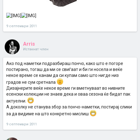
9 септември 2011
Arris
Истакнат член
Ако под наметки подразбираш пончо, како што е погоре
постирано, тогаш да ми се свиѓаат и би ги носела и веќе
некое време се канам да си купам само што нигде низ
градов не сум сретнала
Дизајнерите веќе некое време ги вметнуваат во нивните
есенски колекции не знаев дека и оваа сезона ќе бидат пак
актуелни.
А доколку не станува збор за пончо-наметки, постирај слики
за да видиме на што конкретно мислиш
9 септември 2011