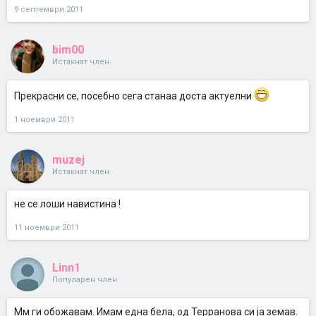
9 септември 2011
bim00
Истакнат член
Прекрасни се, посебно сега станаа доста актуелни
1 ноември 2011
muzej
Истакнат член
не се лоши навистина !
11 ноември 2011
Linn1
Популарен член
Мм ги обожавам. Имам една бела, од Терранова си ја земав.