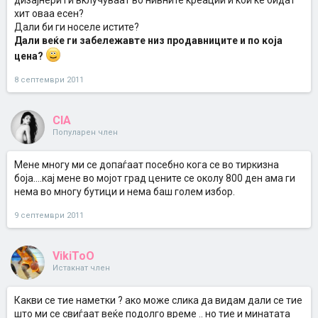
дизајнери ги вклучуваат во нивните креации и кои ќе бидат
хит оваа есен?
Дали би ги носеле истите?
Дали веќе ги забележавте низ продавниците и по која
цена?
8 септември 2011
CIA
Популарен член
Мене многу ми се допаѓаат посебно кога се во тиркизна
боја....кај мене во мојот град цените се околу 800 ден ама ги
нема во многу бутици и нема баш голем избор.
9 септември 2011
VikiToO
Истакнат член
Какви се тие наметки ? ако може слика да видам дали се тие
што ми се свиѓаат веќе подолго време .. но тие и минатата