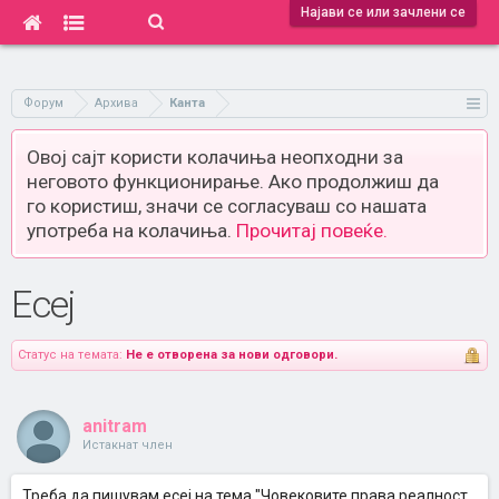
Најави се или зачлени се
Форум
Архива
Канта
Овој сајт користи колачиња неопходни за
неговото функционирање. Ако продолжиш да
го користиш, значи се согласуваш со нашата
употреба на колачиња.
Прочитај повеќе.
Есеј
Статус на темата:
Не е отворена за нови одговори.
anitram
Истакнат член
Треба да пишувам есеј на тема "Човековите права реалност