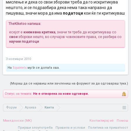
мислење и дека со свои зборови треба да го искритикува
нештото, и се подразбира дека нема така напразно да
пишуваш, значи мора да има
податоци
кои ќе ги критикуваш
TheKiketoo напиша:
есејот е
книжевна критика
, значи ти треба да искритикуваш со
свои
зборови нешто, во случајов човековите права, се разбира со
научни податоци
3 ноември 2010
На
Squirrels
му/ѝ се допаѓа ова.
(Мораш да се најавиш или зачлениш на форумот за да одговараш тука.)
Статус на темата:
Не е отворена за нови одговори.
Форум
Архива
Канта
Македонски (MK)
Контактирај нè
Помош
Пријави злоупотреба
Правила и услови
Политика на приватност