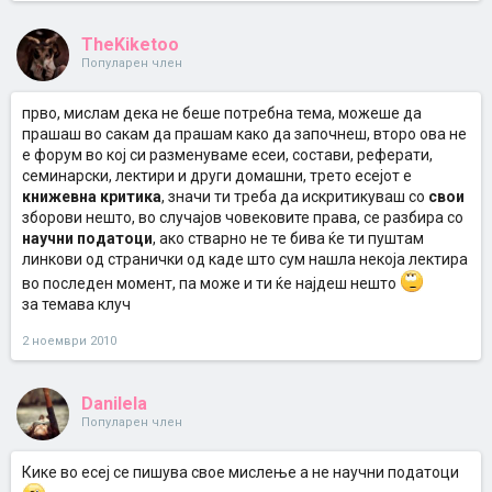
TheKiketoo
Популарен член
прво, мислам дека не беше потребна тема, можеше да
прашаш во сакам да прашам како да започнеш, второ ова не
е форум во кој си разменуваме есеи, состави, реферати,
семинарски, лектири и други домашни, трето есејот е
книжевна критика
, значи ти треба да искритикуваш со
свои
зборови нешто, во случајов човековите права, се разбира со
научни податоци
, ако стварно не те бива ќе ти пуштам
линкови од странички од каде што сум нашла некоја лектира
во последен момент, па може и ти ќе најдеш нешто
за темава клуч
2 ноември 2010
Danilela
Популарен член
Кике во есеј се пишува свое мислење а не научни податоци