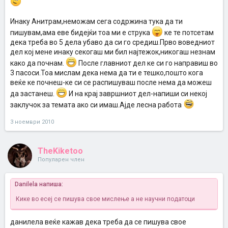
Инаку Анитрам,неможам сега содржина тука да ти
пишувам,ама еве бидејќи тоа ми е струка
ке те потсетам
дека треба во 5 дела убаво да си го средиш.Прво воведниот
дел кој мене инаку секогаш ми бил најтежок,никогаш незнам
како да почнам.
После главниот дел ке си го направиш во
3 пасоси.Тоа мислам дека нема да ти е тешко,пошто кога
веќе ке почнеш-ке си се распишуваш после нема да можеш
да застанеш.
И на крај завршниот дел-напиши си некој
заклучок за темата ако си имаш.Ајде лесна работа
3 ноември 2010
TheKiketoo
Популарен член
Danilela напиша:
Кике во есеј се пишува свое мислење а не научни податоци
данилела веќе кажав дека треба да се пишува свое