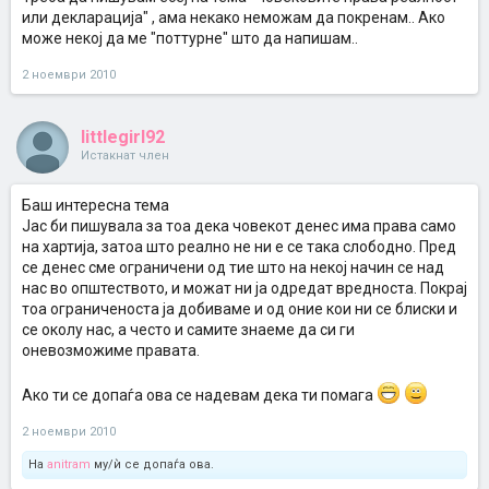
или декларација" , ама некако неможам да покренам.. Ако
може некој да ме "поттурне" што да напишам..
2 ноември 2010
littlegirl92
Истакнат член
Баш интересна тема
Јас би пишувала за тоа дека човекот денес има права само
на хартија, затоа што реално не ни е се така слободно. Пред
се денес сме ограничени од тие што на некој начин се над
нас во општеството, и можат ни ја одредат вредноста. Покрај
тоа ограниченоста ја добиваме и од оние кои ни се блиски и
се околу нас, а често и самите знаеме да си ги
оневозможиме правата.
Ако ти се допаѓа ова се надевам дека ти помага
2 ноември 2010
На
anitram
му/ѝ се допаѓа ова.