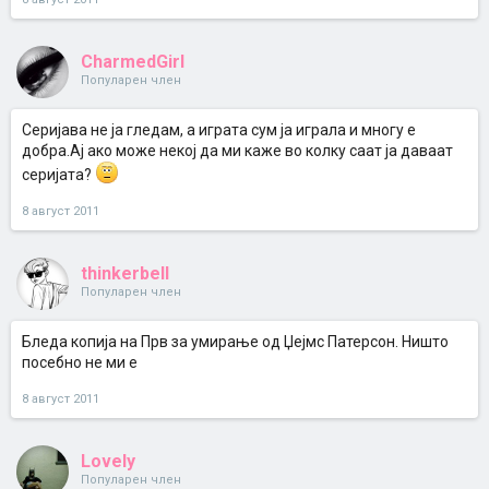
CharmedGirl
Популарен член
Серијава не ја гледам, а играта сум ја играла и многу е
добра.Ај ако може некој да ми каже во колку саат ја даваат
серијата?
8 август 2011
thinkerbell
Популарен член
Бледа копија на Прв за умирање од Џејмс Патерсон. Ништо
посебно не ми е
8 август 2011
Lovely
Популарен член