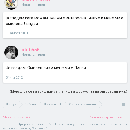
Истакнат член
ја гледам кога можам...мн ми е интересна.. иначе и мене ми е
омилена Линдзи
15 август 2011
stefi556
Истакнат член
Ја гледам. Омилен лик и мене ми е Линзи.
3 јуни 2012
(Мораш да се најавиш или зачлениш на форумот за да одговараш тука.)
Форум
Забава
Филм и ТВ
Серии и емисии
Македонски (MK)
Контактирај нè
Помош
Пријави злоупотреба
Правила и услови
Политика на приватност
Forum software by XenForo™