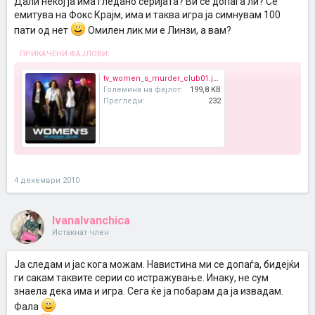
Дали некој ја има гледано серијата? Ви се допаѓа ли? Се
емитува на Фокс Крајм, има и таква игра ја симнувам 100
пати од нет
Омилен лик ми е Линзи, а вам?
ПРИКАЧЕНИ ФАЈЛОВИ:
tv_women_s_murder_club01.jpg
Големина на фајлот:
199,8 KB
Прегледи:
232
4 декември 2010
IvanaIvanchica
Истакнат член
Ја следам и јас кога можам. Навистина ми се допаѓа, бидејќи
ги сакам таквите серии со истражување. Инаку, не сум
знаела дека има и игра. Сега ќе ја побарам да ја извадам.
Фала