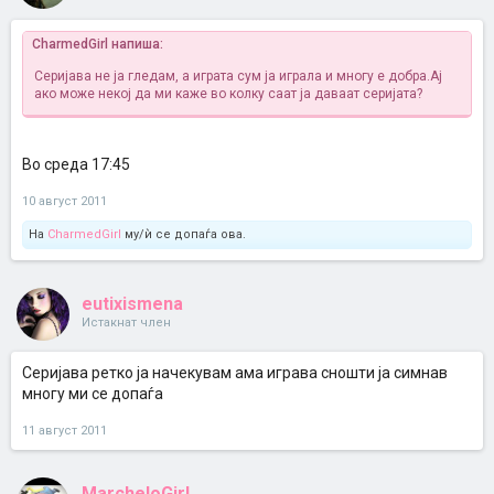
CharmedGirl напиша:
Серијава не ја гледам, а играта сум ја играла и многу е добра.Ај
ако може некој да ми каже во колку саат ја даваат серијата?
Во среда 17:45
10 август 2011
На
CharmedGirl
му/ѝ се допаѓа ова.
eutixismena
Истакнат член
Серијава ретко ја начекувам ама играва сношти ја симнав
многу ми се допаѓа
11 август 2011
MarcheloGirl