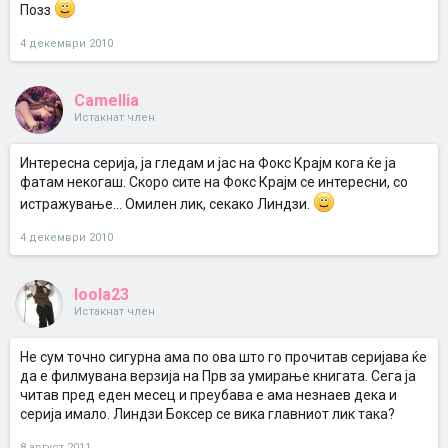
Позз
4 декември 2010
Camellia
Истакнат член
Интересна серија, ја гледам и јас на Фокс Крајм кога ќе ја
фатам некогаш. Скоро сите на Фокс Крајм се интересни, со
истражување... Омилен лик, секако Линдзи.
4 декември 2010
loola23
Истакнат член
Не сум точно сигурна ама по ова што го прочитав серијава ќе
да е филмувана верзија на Прв за умирање книгата. Сега ја
читав пред еден месец и преубава е ама незнаев дека и
серија имало. Линдзи Боксер се вика главниот лик така?
8 август 2011