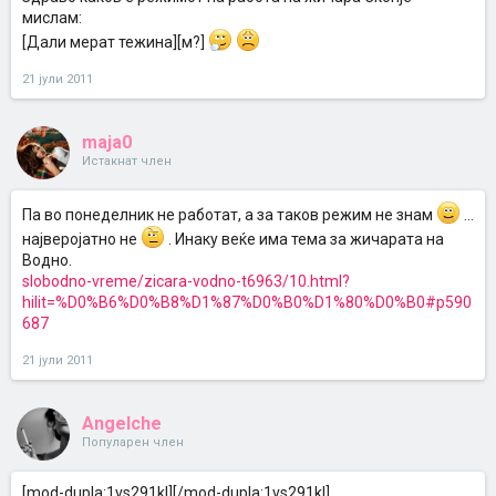
мислам:
[Дали мерат тежина][м?]
21 јули 2011
maja0
Истакнат член
Па во понеделник не работат, а за таков режим не знам
...
најверојатно не
. Инаку веќе има тема за жичарата на
Водно.
slobodno-vreme/zicara-vodno-t6963/10.html?
hilit=%D0%B6%D0%B8%D1%87%D0%B0%D1%80%D0%B0#p590
687
21 јули 2011
Angelche
Популарен член
[mod-dupla:1vs291kl][/mod-dupla:1vs291kl]