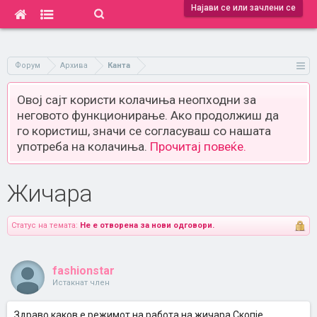
Најави се или зачлени се
Форум
Архива
Канта
Овој сајт користи колачиња неопходни за
неговото функционирање. Ако продолжиш да
го користиш, значи се согласуваш со нашата
употреба на колачиња.
Прочитај повеќе.
Жичара
Статус на темата:
Не е отворена за нови одговори.
fashionstar
Истакнат член
Здраво каков е режимот на работа на жичара Скопје