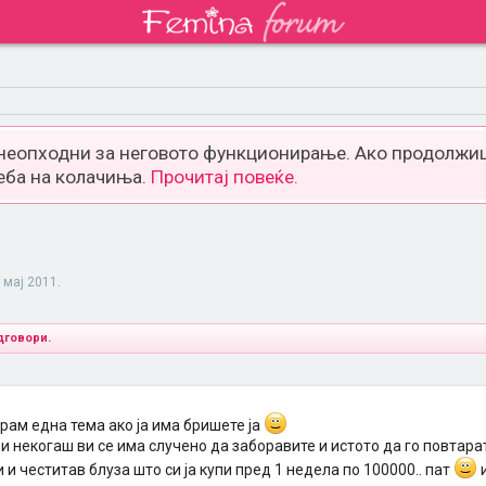
 неопходни за неговото функционирање. Ако продолжиш
еба на колачиња.
Прочитај повеќе.
 мај 2011
.
дговори.
рам една тема ако ја има бришете ја
и некогаш ви се има случено да заборавите и истото да го повтара
 и честитав блуза што си ја купи пред 1 недела по 100000.. пат
и