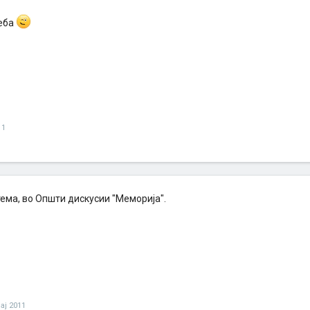
еба
11
ема, во Општи дискусии "Меморија".
ај 2011