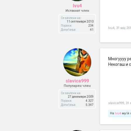
Ivu4
Истакнат член
Се зачлени на:
11 септември 2010
Пораки:
234
Ivu4
,
31 мај 20
Допаѓања:
41
Многуууу р
Некогаш и с
slavica999
Популарен член
Се зачлени на:
27 декември 2009
Пораки:
4.327
slavica999
,
31 
Допаѓања:
5.347
На
Ivu4
му/ѝ 