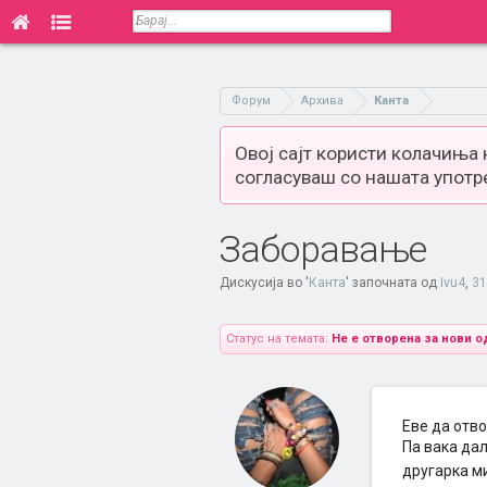
Форум
Архива
Канта
Овој сајт користи колачиња
согласуваш со нашата употр
Заборавање
Дискусија во '
Канта
' започната од
Ivu4
,
31
Статус на темата:
Не е отворена за нови о
Еве да отво
Па вака дал
другарка ми