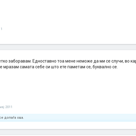
11
етко заборавам. Едноставно тоа мене неможе да ми се случи, во к
е мразам самата себе си што ете паметам се, буквално се.
мај 2011
се допаѓа ова.