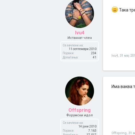
Така тр
Ivu4
Истакнат член
Се зачлени на:
11 септември 2010
Пораки:
234
Ivu4
,
31 мај 20
Допаѓања:
41
Има ваква т
Offspring
Форумски идол
Се зачлени на:
14 јуни 2010
Пораки:
7.163
Offspring
,
31 м
Допаѓања:
27.017