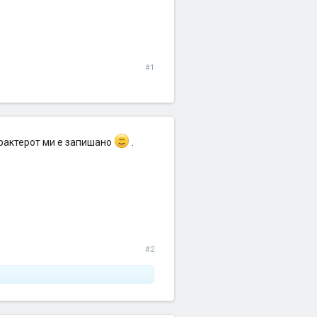
#1
арактерот ми е запишано
.
#2