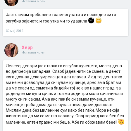
Истакнат член
Јас го имам преболено тоа многупати а и последно си го
загубив зајачето,и тоа утка ми го удавила
30 мај 2012
Xepp
Истакнат член
Лелеееј девојки јас откако го изгубов кучецето, месец дена
во депресија западнав. Слаоб јадев нити се смеев, а денот
кога дознав дека умрело цел ден плачев. И од тој ден татко
ми не ми дозволува да си чувам кученце, арно ама брат ми
да ме спаси од самотија бидејќи тој не е во нашиот град, за
роденден ми купи хрчак и тоа ми роди три мали хрчачиња и
многу си ги сакам. Ама ако пак ќе си земам кученце, оти
маченце треба дома да се чува а нема да ми дозволат.
Мислам дека без милениче сум како без гаќи. Мора некоја
животинка да ми се мотка наоколу. Овој период кога бев без
милениче, ептен празно ми беше. Абе ги обожавам беее!!