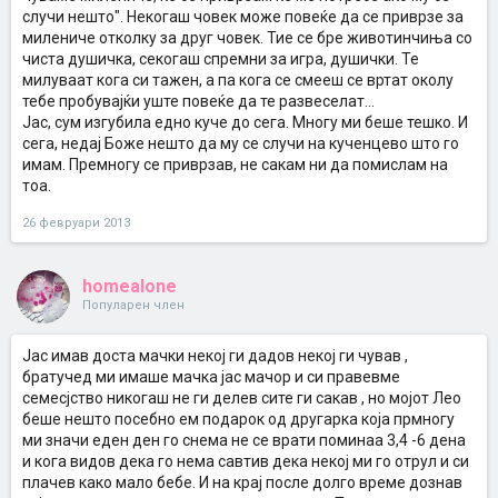
случи нешто". Некогаш човек може повеќе да се приврзе за
милениче отколку за друг човек. Тие се бре животинчиња со
чиста душичка, секогаш спремни за игра, душички. Те
милуваат кога си тажен, а па кога се смееш се вртат околу
тебе пробувајќи уште повеќе да те развеселат...
Јас, сум изгубила едно куче до сега. Многу ми беше тешко. И
сега, недај Боже нешто да му се случи на кученцево што го
имам. Премногу се приврзав, не сакам ни да помислам на
тоа.
26 февруари 2013
homealone
Популарен член
Јас имав доста мачки некој ги дадов некој ги чував ,
братучед ми имаше мачка јас мачор и си правевме
семесјство никогаш не ги делев сите ги сакав , но мојот Лео
беше нешто посебно ем подарок од другарка која прмногу
ми значи еден ден го снема не се врати поминаа 3,4 -6 дена
и кога видов дека го нема савтив дека некој ми го отрул и си
плачев како мало бебе. И на крај после долго време дознав