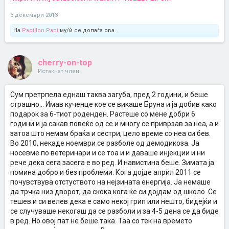
3 декември 2013
На
Papillon.Papi
му/ѝ се допаѓа ова.
cherry-on-top
Истакнат член
Сум претрпела еднаш таква загуба, пред 2 години, и беше
страшно... Имав кученце кое се викаше Бруна и ја добив како
подарок за 6-тиот роденден. Растеше со мене добри 6
години и ја сакав повеќе од се и многу се приврзав за неа, а и
затоа што немам браќа и сестри, цело време со неа си бев.
Во 2010, некаде ноември се разболе од демодикоза. Ја
носевме по ветеринари и се тоа и и даваше инјекции и ни
рече дека сега засега е во ред. И навистина беше. Зимата ја
помина добро и без проблеми. Кога дојде април 2011 се
почувствува отстуството на нејзината енергија. Ја немаше
да трчка низ дворот, да скока кога ќе си дојдам од школо. Се
тешев и си велев дека е само некој грип или нешто, бидејќи и
се случуваше некогаш да се разболи и за 4-5 дена се да биде
в ред. Но овој пат не беше така. Таа со тек на времето