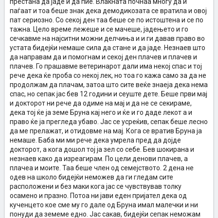
престана да јаде и да пие. Влакната почнаа многу да и
паѓаат и тоа беше знак дека демодикозата се вратила и овој
пат сериозно. Со секој ден таа беше се по истоштена и се по
тажна. Цело време лежеше и се мачеше, јадењето и го
сечкавме на најситни можни делчиња и и ги давав право во
устата бидејќи немаше сила да стане и да јаде. Незнаев што
да направам да и помогнам и секој ден плачев и плачев и
плачев. Го прашавме ветеринарот дали има некој спас и тој
рече дека ќе проба со некој лек, но тоа го кажа само за да не
продолжам да плачам, затоа што сите веќе знаеја дека нема
спас, но сепак јас бев 12 години и сеуште дете. Беше први мај
и докторот ни рече да одиме на мај и да не се секираме,
дека тој ќе ја земе Бруна кај него и ќе и го даде лекот а и
право ќе ја прегледа убаво. Јас се усреќив, сепак беше лесно
да ме прелажат, и отидовме на мај. Кога се вратив Бруна ја
немаше. Баба ми ми рече дека умрела пред да дојде
докторот, а кога дошол тој ја зел со себе. Бев шокирана и
незнаев како да изреагирам. По цели денови плачев, а
плачеа и моите. Таа беше член од семејството. 2 дена не
одев на школо бидејќи неможев да ги гледам сите
расположени и без маки кога јас се чувствував толку
осамено и празно. Потоа ни јави еден пријател дека од
кученцето кое сме му го дале од Бруна имал малечки и ни
понуди да земеме едно. Јас сакав, бидејќи сепак неможам