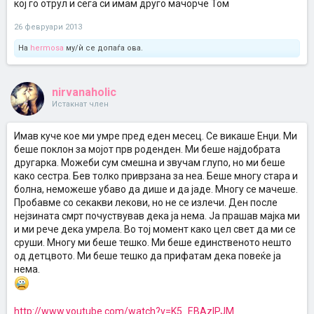
кој го отрул и сега си имам друго мачорче Том
26 февруари 2013
На
hermosa
му/ѝ се допаѓа ова.
nirvanaholic
Истакнат член
Имав куче кое ми умре пред еден месец. Се викаше Енџи. Ми
беше поклон за мојот прв роденден. Ми беше најдобрата
другарка. Можеби сум смешна и звучам глупо, но ми беше
како сестра. Бев толко приврзана за неа. Беше многу стара и
болна, неможеше убаво да дише и да јаде. Многу се мачеше.
Пробавме со секакви лекови, но не се излечи. Ден после
нејзината смрт почуствував дека ја нема. Ја прашав мајка ми
и ми рече дека умрела. Во тој момент како цел свет да ми се
сруши. Многу ми беше тешко. Ми беше единственото нешто
од детцвото. Ми беше тешко да прифатам дека повеќе ја
нема.
http://www.youtube.com/watch?v=K5_EBAzIPJM