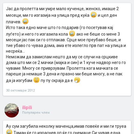
Јас да пролетта ми умре мало кученце, женско, имаше 2
месеци, ми го изгазија на улица пред куќа
и цел ден
плачев.
Исто така едно маче што го подарив (го посетував кај
луѓето) и него го изгазила кола
ако не беше со мене 3
месеци јас пак си го отплакав. Срце мое преубаво беше, и
тие убаво го чуваа дома, ама ете излегло прв пат на улица и
несреќа...
Неможам да замислам нешто да му се случи на срцкиве
дома што ми се 2 мачки (мајка и син) и 1 куче надвор него го
чуваме. Многу се приврзувам. Пролетта кога мачката се
пареше ја немаше 3 дена и празно ми беше многу, а не пак
да ја изгубам
пу пу скраја да е
30 октомври 2012
ilipili
Популарен член
Ау сум загубила неколку маченца,имав повеќе и ми ги труеа
Таман ќе го израснев оп ќе го снемаше.Си чував една