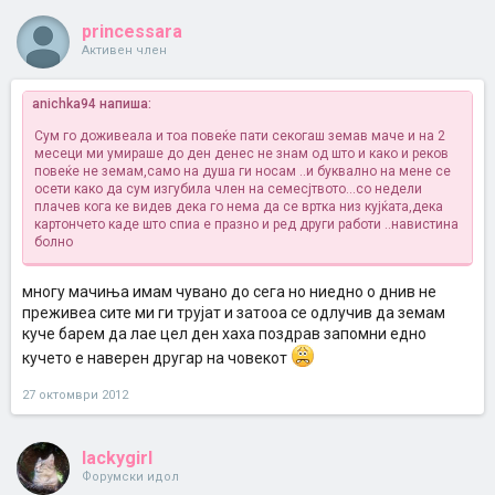
princessara
Активен член
anichka94 напиша:
Сум го доживеала и тоа повеќе пати секогаш земав маче и на 2
месеци ми умираше до ден денес не знам од што и како
и реков
повеќе не земам,само на душа ги носам ..и буквално на мене се
осети како да сум изгубила член на семесјтвото...со недели
плачев кога ке видев дека го нема да се вртка низ кујќата,дека
картончето каде што спиа е празно и ред други работи ..навистина
болно
многу мачиња имам чувано до сега но ниедно о днив не
преживеа сите ми ги трујат и затооа се одлучив да земам
куче барем да лае цел ден хаха поздрав запомни едно
кучето е наверен другар на човекот
27 октомври 2012
lackygirl
Форумски идол