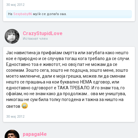
30 мај 2012
На
Sexybaby86
му/ѝ се допаѓа ова.
CrazyStupidLove
Истакнат член
Јас навистина ја прифаќам смртта или загубата како нешто
кое е природно и се случува тогаш кога требало да се случи.
Едноставно тоа е животот, но овој пат не можам да се
соземам. Зошто сега, зошто не подоцна, зошто мене, зошто
моето милениче, дали е моја грешка, можев ли да сменам
нешто се прашања на кои буквално НЕМА одговор, или
едноставно одговорот е ТАКА ТРЕБАЛО. И го знам тоа, го
сфаќам, но не знам како да продолжам... ова ме уништува,
никогаш не сум била толку погодена и тажна за ништо на
светов
30 мај 2012
papagal4e