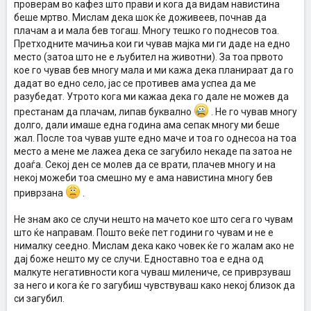
проверам во кафез што прави и кога да видам навистина
беше мртво. Мислам дека шок ќе доживеев, почнав да
плачам а и мала бев тогаш. Многу тешко го поднесов тоа.
Претходните мачиња кои ги чував мајка ми ги даде на едно
место (затоа што не е љубител на животни). За тоа првото
кое го чував бев многу мала и ми кажа дека планираат да го
дадат во едно село, јас се противев ама успеа да ме
разубедат. Утрото кога ми кажаа дека го дале не можев да
престанам да плачам, липав буквално
. Не го чував многу
долго, дали имаше една година ама сепак многу ми беше
жал. После тоа чував уште едно маче и тоа го однесоа на тоа
место а мене ме лажеа дека се загубило некаде па затоа не
доаѓа. Секој ден се молев да се врати, плачев многу и на
некој можеби тоа смешно му е ама навистина многу бев
приврзана
.
Не знам ако се случи нешто на мачето кое што сега го чувам
што ќе направам. Пошто веќе пет години го чувам и не е
нималку сеедно. Мислам дека како човек ќе го жалам ако не
дај боже нешто му се случи. Едноставно тоа е една од
малкуте негативности кога чуваш милениче, се приврзуваш
за него и кога ќе го загубиш чувствуваш како некој близок да
си загубил.