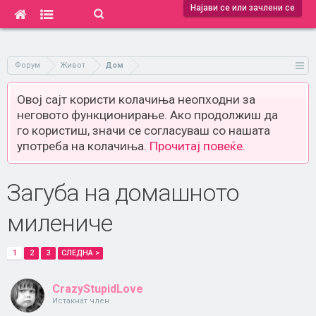
Најави се или зачлени се
Форум
Живот
Дом
Овој сајт користи колачиња неопходни за
неговото функционирање. Ако продолжиш да
го користиш, значи се согласуваш со нашата
употреба на колачиња.
Прочитај повеќе.
Загуба на домашното
милениче
1
2
3
СЛЕДНА >
CrazyStupidLove
Истакнат член