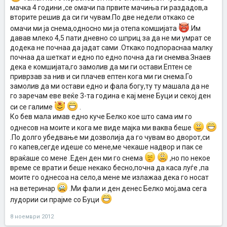
мачка 4 години ,се омачи па првите мачиња ги раздадов,а
вторите решив да си ги чувам.По две недели откако се
омачи ми ја снема,односно ми ја отепа комшијата
.Им
давав млеко 4,5 пати дневно со шприц за да не ми умрат се
додека не почнаа да јадат сами .Откако подпораснаа малку
почнаа да шеткат и едно по едно почна да ги снемва.Знаев
дека е комшијата,го замолив да ми ги остави.Ептен се
приврзав за нив и си плачев ептен кога ми ги снема.Го
замолив да ми остави едно и фала богу,ту ту машала да не
го заречам еве веќе 3-та година е кај мене Буци и секој ден
си се галиме
.
Ко бев мала имав едно куче Белко кое што сама им го
однесов на моите и кога ме виде мајка ми ваква беше
.По долго убедвање ми дозволија да го чувам во дворот,си
го капев,сегде идеше со мене,ме чекаше надвор и пак се
враќаше со мене .Еден ден ми го снема
,но по некое
време се врати и беше некако бесно,почна да каса луѓе ,па
моите го однесоа на село,а мене ме излажаа дека го носат
на ветеринар
.Ми фали и ден денес Белко мој,ама сега
лудории си прајме со Буци
8 ноември 2012