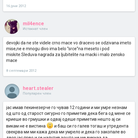
16 јуни 2012
mil4ence
Истакнат член
devojki da ne ste videle crno mace vo dracevo se odzivana imeto
mise,ne e mnogu divo ima belo ''srce''na meseto i pod
miskite.Sleduva nagrada za ljubitelite na macki i malo zensko
mace
8 септември 2012
heart.stealer
Популарен член
јас имав пекинезерче го чував 12 години и ми умре незнам
од што од старост сигурно го приметив дека бега од мене се
криеше во грмушки и одвај одеше приметив нешто ај си
викам не е вистина
и баш си го галев тогаш и утредента
свекрва ми ми кажа дека ми умрело и дека го закопале во
двор јас прво и се налутив зошто не ме викнаа да