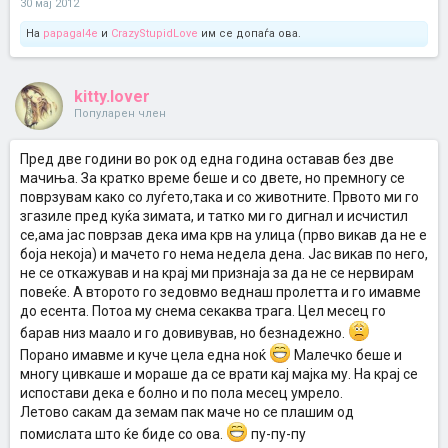
30 мај 2012
На
papagal4e
и
CrazyStupidLove
им се допаѓа ова.
kitty.lover
Популарен член
Пред две години во рок од една година оставав без две
мачиња. За кратко време беше и со двете, но премногу се
поврзувам како со луѓето,така и со животните. Првото ми го
згазиле пред куќа зимата, и татко ми го дигнал и исчистил
се,ама јас поврзав дека има крв на улица (прво викав да не е
боја некоја) и мачето го нема недела дена. Јас викав по него,
не се откажував и на крај ми признаја за да не се нервирам
повеќе. А второто го зедовмо веднаш пролетта и го имавме
до есента. Потоа му снема секаква трага. Цел месец го
барав низ маало и го довивував, но безнадежно.
Порано имавме и куче цела една ноќ
Малечко беше и
многу цивкаше и мораше да се врати кај мајка му. На крај се
испостави дека е болно и по пола месец умрело.
Летово сакам да земам пак маче но се плашим од
помислата што ќе биде со ова.
пу-пу-пу