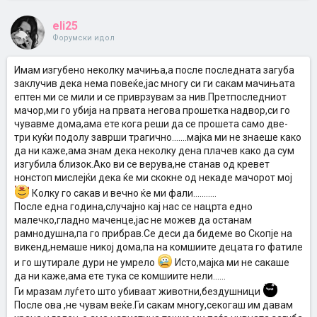
eli25
Форумски идол
Имам изгубено неколку мачиња,а после последната загуба
заклучив дека нема повеќе,јас многу си ги сакам мачињата
ептен ми се мили и се приврзувам за нив.Претпоследниот
мачор,ми го убија на првата негова прошетка надвор,си го
чувавме дома,ама ете кога реши да се прошета само две-
три куќи подолу заврши трагично.......мајка ми не знаеше како
да ни каже,ама знам дека неколку дена плачев како да сум
изгубила близок.Ако ви се верува,не станав од кревет
нонстоп мислејќи дека ќе ми скокне од некаде мачорот мој
Колку го сакав и вечно ќе ми фали...........
После една година,случајно кај нас се нацрта едно
малечко,гладно маченце,јас не можев да останам
рамнодушна,па го прибрав.Се деси да бидеме во Скопје на
викенд,немаше никој дома,па на комшиите децата го фатиле
и го шутирале дури не умрело
Исто,мајка ми не сакаше
да ни каже,ама ете тука се комшиите нели......
Ги мразам луѓето што убиваат животни,бездушници
После ова ,не чувам веќе.Ги сакам многу,секогаш им давам