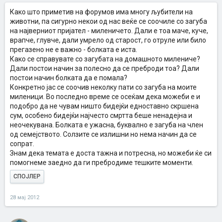
Како што приметив на форумов има многу љубители на
животни, па сигурно некои од нас веќе се соочиле со загуба
на најверниот пријател - миленичето. Дали е тоа маче, куче,
врапче, глувче, дали умрело од старост, го отруле или било
прегазено не е важно - болката е иста.
Како се справувате со загубата на домашното милениче?
Дали постои начин за полесно да се преброди тоа? Дали
постои начин болката да е помала?
Конкретно јас се соочив неколку пати со загуба на моите
миленици. Во последно време се осеќам дека можеби е и
подобро да не чувам ништо бидејќи едноставно скршена
сум, особено бидејќи најчесто смртта беше ненадејна и
неочекувана. Болката е ужасна, буквално е загуба на член
од семејството. Солзите се излишни но нема начин да се
сопрат.
Знам дека темата е доста тажна и потресна, но можеби ќе си
помогнеме заедно да ги пребродиме тешките моменти.
СПОЈЛЕР
28 мај 2012