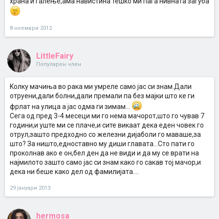
храна и галење,ама навистина тешко ми паѓа нивната загуба
8 ноември 2012
LittleFairy
Популарен член
Koлку мачиња во рака ми умреле само јас си знам.Дали
отруени,дали болни,дали премали па без мајки што ке ги
фрлат на улица а јас одма ги зимам...
Сега од пред 3-4 месеци ми го нема мачорот,што го чував 7
години,и уште ми се плаче,и сите викаат дека еден човек го
отрул,зашто предходно со железни дијаболи го маваше,за
што? За ништо,едноставно му диши главата...Сто пати го
проколнав ако е он,бел ден да не види и да му се врати на
најмилото зашто само јас си знам како го сакав тој мачор,и
дека ни беше како дел од фамилијата....
29 јануари 2013
hermosa