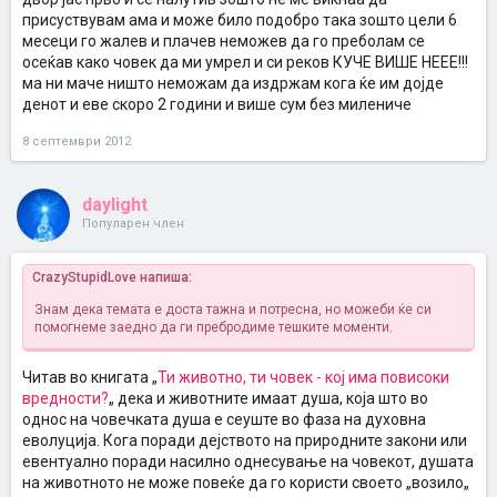
присуствувам ама и може било подобро така зошто цели 6
месеци го жалев и плачев неможев да го преболам се
осеќав како човек да ми умрел и си реков КУЧЕ ВИШЕ НЕЕЕ!!!
ма ни маче ништо неможам да издржам кога ќе им дојде
денот и еве скоро 2 години и више сум без милениче
8 септември 2012
daylight
Популарен член
CrazyStupidLove напиша:
Знам дека темата е доста тажна и потресна, но можеби ќе си
помогнеме заедно да ги пребродиме тешките моменти.
Читав во книгата „
Ти животно, ти човек - кој има повисоки
вредности?
„ дека и животните имаат душа, која што во
однос на човечката душа е сеуште во фаза на духовна
еволуција. Кога поради дејството на природните закони или
евентуално поради насилно однесување на човекот, душата
на животното не може повеќе да го користи своето „возило„