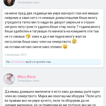
Популарен член
на мене пред две седмици ми умре мачорот,таа ноќ имаше
невреме а само него го немаше дома,плашлив беше многу.
утредента татко ми го најде во дворот умрен,не е отруен
сигурно ниту гром го удрило,беше стар околу 7 години,многу
беше здебелен и тагуваше по мачката на комшиите оти таа
не го сакаше
.како и да е ми падна многу жал за
него,сепак беше како член на семејството
.
ни остави негово синче како спомен
2 февруари 2013
На
homealone
му/ѝ се допаѓа ова.
Miss.Ricci
Популарен член
Да имаш домашно милениче е исто како да имаш уште еден
член во семејството. Мајка ми секогаш ми зборува "Леле што
ќе правам ако ни умре кучето, леле ти зборував да не
чуваме милениче, ќе се приврзам ќе ме потресе ако му се