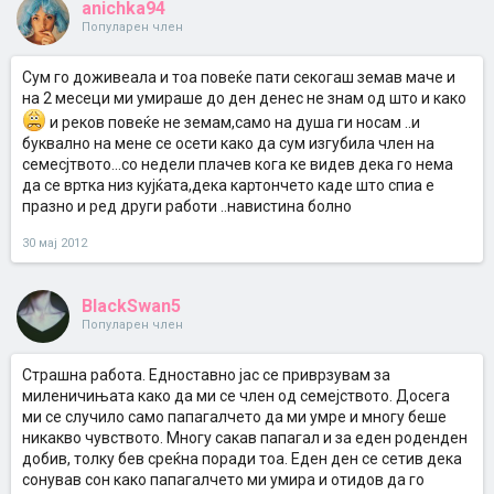
anichka94
Популарен член
Сум го доживеала и тоа повеќе пати секогаш земав маче и
на 2 месеци ми умираше до ден денес не знам од што и како
и реков повеќе не земам,само на душа ги носам ..и
буквално на мене се осети како да сум изгубила член на
семесјтвото...со недели плачев кога ке видев дека го нема
да се вртка низ кујќата,дека картончето каде што спиа е
празно и ред други работи ..навистина болно
30 мај 2012
BlackSwan5
Популарен член
Страшна работа. Едноставно јас се приврзувам за
миленичињата како да ми се член од семејството. Досега
ми се случило само папагалчето да ми умре и многу беше
никакво чувството. Многу сакав папагал и за еден роденден
добив, толку бев среќна поради тоа. Еден ден се сетив дека
сонував сон како папагалчето ми умира и отидов да го