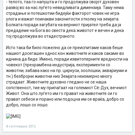
- телото, таа го напушта и го продолжува својот духовен
развој во за нас луѓето невидливата димензија. Таму нема
страдање и потешкотии бидејќи факторот човек не игра
улога и важат поинакви законитости отколку на земјата.
Болката поради загубата на верниот пријател треба да ја
предадеме на Бога во свеста дека животот е вечен и дека
тој продолжува во отадестраното.
Исто така би било пожелно да се преиспитаме каков беше
нашиот досегашен однос кон животните и каков сакаме во
иднина да биде. Имено, поради извитоперните вредности на
човекот (прехрамбена индустрија, експерименти со
животни, забава како на пр. циркуси, зоолошки, аквариуми и
тн.) безбројни животни низ Земјата неизмерно многу
страдаат. Животните духовно гледано не се наша
сопственост, тие му припаѓаат на големиот Сè-Дух, вечниот
Живот. Она што луѓето им го прават на животните си го
прават себеси и порано или подоцна им се враќа, добро со
добро, лошо со лошо.
8 септември 2012