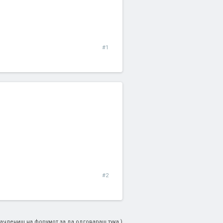
#1
#2
ачлениш на форумот за да одговараш тука.)