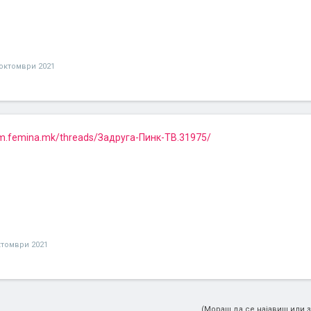
 октомври 2021
um.femina.mk/threads/Задруга-Пинк-ТВ.31975/
ктомври 2021
(Мораш да се најавиш или з