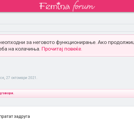
 неопходни за неговото функционирање. Ако продолжиш
еба на колачиња.
Прочитај повеќе.
ace
,
27 октомври 2021
.
дговори.
 пратат задруга