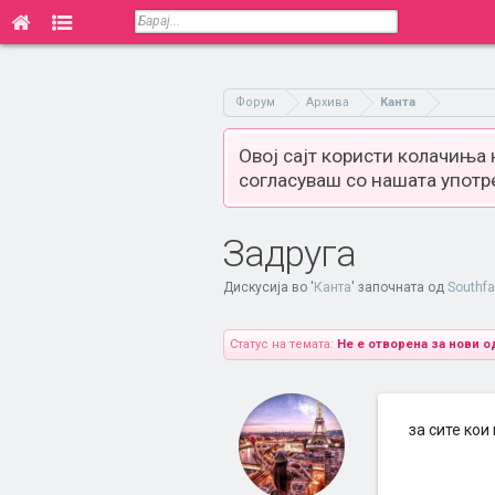
Форум
Архива
Канта
Овој сајт користи колачиња
согласуваш со нашата употр
Задруга
Дискусија во '
Канта
' започната од
Southf
Статус на темата:
Не е отворена за нови о
за сите кои