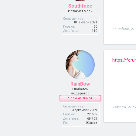
Southface
Истакнат член
Се зачлени на:
18 јануари 2021
Пораки:
60
Southface
,
27
Допаѓања:
140
https://for
RainBow
Глобален
модератор
Член на тимот
Се зачлени на:
RainBow
,
27 о
3 декември 2009
Пораки:
22.605
Допаѓања:
69.705
Пол:
Женски