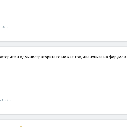
 2012
аторите и администраторите го можат тоа, членовите на форумов 
ил 2012