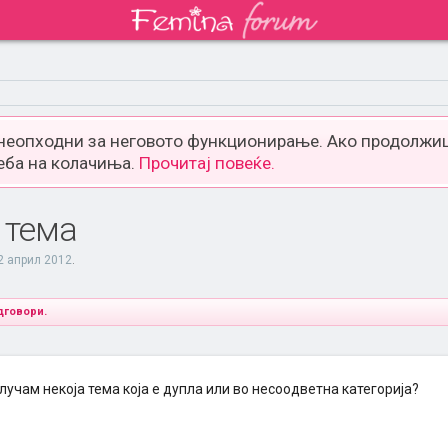
 неопходни за неговото функционирање. Ако продолжиш
еба на колачиња.
Прочитај повеќе.
 тема
2 април 2012
.
дговори.
лучам некоја тема која е дупла или во несоодветна категорија?