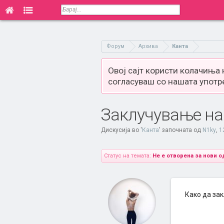
Форум
Архива
Канта
Овој сајт користи колачиња
согласуваш со нашата употр
Заклучување на
Дискусија во '
Канта
' започната од
N1ky
,
1
Статус на темата:
Не е отворена за нови о
Како да зак