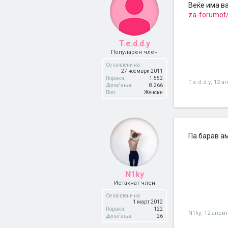
Веќе има в
za-forumot
T.e.d.d.y
Популарен член
Се зачлени на:
27 ноември 2011
Пораки:
1.552
T.e.d.d.y
,
12 а
Допаѓања:
8.266
Пол:
Женски
Па барав а
N1ky
Истакнат член
Се зачлени на:
1 март 2012
Пораки:
122
N1ky
,
12 април
Допаѓања:
26