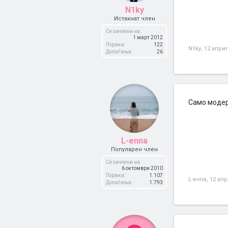
N1ky
Истакнат член
Се зачлени на:
1 март 2012
Пораки:
122
N1ky
,
12 април
Допаѓања:
26
Само модер
L-enna
Популарен член
Се зачлени на:
6 октомври 2010
Пораки:
1.107
L-enna
,
12 апр
Допаѓања:
1.793