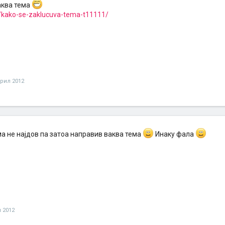
аква тема
/kako-se-zaklucuva-tema-t11111/
прил 2012
ма не најдов па затоа направив ваква тема
Инаку фала
 2012