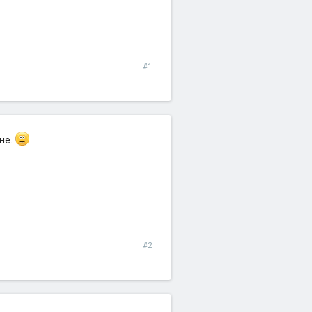
#1
не.
#2