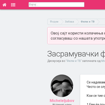
Форум
Забава
Филм и ТВ
Овој сајт користи колачиња
согласуваш со нашата употр
Засрамувачки 
Дискусија во '
Филм и ТВ
' започната од
Mi
Се надевам
Често се сл
Кои се тие 
Micheleljubov
1.Еве ќе поч
Истакнат член