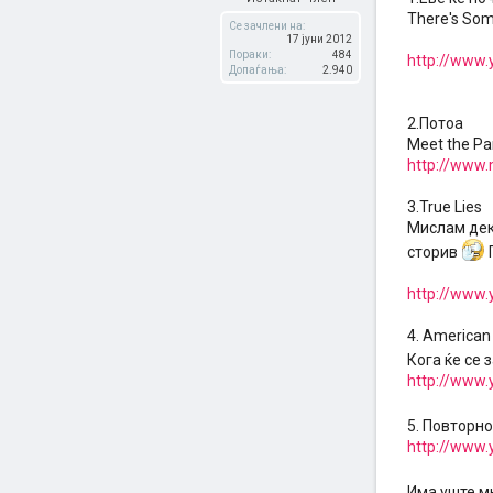
There's Som
Се зачлени на:
17 јуни 2012
Пораки:
484
http://www
Допаѓања:
2.940
2.Потоа
Meet the Pa
http://www.
3.True Lies
Мислам дека
сторив
П
http://www
4. American
Кога ќе се 
http://www
5. Повторно
http://www
Има уште мн