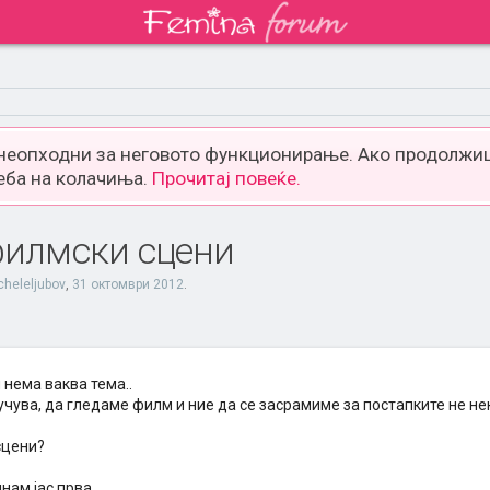
 неопходни за неговото функционирање. Ако продолжиш
еба на колачиња.
Прочитај повеќе.
филмски сцени
cheleljubov
,
31 октомври 2012
.
 нема ваква тема..
учува, да гледаме филм и ние да се засрамиме за постапките не не
сцени?
нам јас прва..