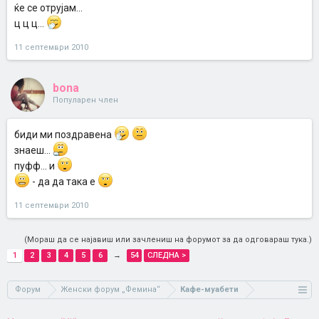
ќе се отрујам...
ц ц ц...
11 септември 2010
bona
Популарен член
биди ми поздравена
знаеш...
пуфф... и
- да да така е
11 септември 2010
(Мораш да се најавиш или зачлениш на форумот за да одговараш тука.)
1
2
3
4
5
6
→
54
СЛЕДНА >
Форум
Женски форум „Фемина“
Кафе-муабети