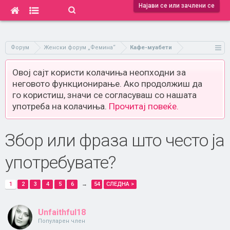
Најави се или зачлени се
Форум
Женски форум „Фемина“
Кафе-муабети
Овој сајт користи колачиња неопходни за
неговото функционирање. Ако продолжиш да
го користиш, значи се согласуваш со нашата
употреба на колачиња.
Прочитај повеќе.
Збор или фраза што често ја
употребувате?
1
2
3
4
5
6
→
54
СЛЕДНА >
Unfaithful18
Популарен член