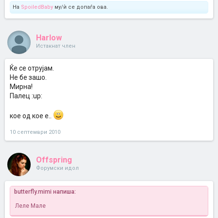
На
SpoiledBaby
му/ѝ се допаѓа ова.
Harlow
Истакнат член
Ќе се отрујам.
Не бе зашо.
Мирна!
Палец :up:
кое од кое е..
10 септември 2010
Offspring
Форумски идол
butterfly.mimi напиша:
Леле Мале