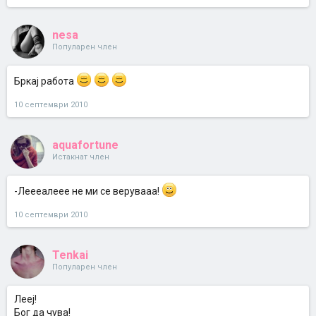
nesa
Популарен член
Бркај работа
10 септември 2010
aquafortune
Истакнат член
-Леееалеее не ми се верувааа!
10 септември 2010
Tenkai
Популарен член
Лееј!
Бог да чува!