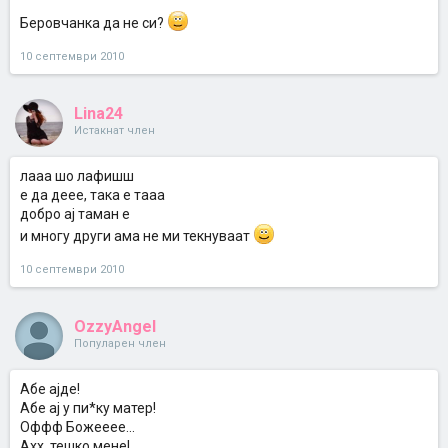
Беровчанка да не си?
10 септември 2010
Lina24
Истакнат член
лааа шо лафишш
е да деее, така е тааа
добро ај таман е
и многу други ама не ми текнуваат
10 септември 2010
OzzyAngel
Популарен член
Абе ајде!
Абе ај у пи*ку матер!
Оффф Божееее...
Ахх, тешко мене!