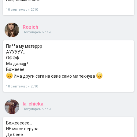
10 септември 2010
Rozich
Популарен член
Пи**а му матеррр
АУУУУУ..
ОФФФ...
Ма дааајјј !
Божееее
Има други сега на овие само ми текнува
10 септември 2010
la-chicka
Популарен член
Божееееее...
НЕ ми се верува...
Де беее...