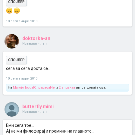
СПОЈЛЕР
10 септември 2010
doktorka-an
Истакнат член
СПОЈЛЕР
сега за сега доста се...
10 септември 2010
На
Marojo budalO
,
papagal4e
и
Elenuskaa
им се допаѓа ова.
butterfly.mimi
Истакнат член
Еми сега тое...
Ај не ми филофирај и премини на главното...