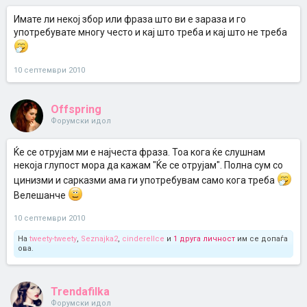
Имате ли некој збор или фраза што ви е зараза и го
употребувате многу често и кај што треба и кај што не треба
10 септември 2010
Offspring
Форумски идол
Ќе се отрујам ми е најчеста фраза. Тоа кога ќе слушнам
некоја глупост мора да кажам "Ќе се отрујам". Полна сум со
цинизми и сарказми ама ги употребувам само кога треба
Велешанче
10 септември 2010
На
tweety-tweety
,
Seznajka2
,
cinderellce
и
1 друга личност
им се допаѓа
ова.
Trendafilka
Форумски идол