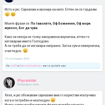
Исто и јас. Сарказам и иронија на кило. Ептен си се гордеам.
Моите фрази се:
По ѓаволите, Оф Божеееее, Оф мори
мукооо, Бог да чува
.
Како за некоја не толку закоравена верничка, ептен го
изговарам името Господово.
А не треба да се изговара напразно. Затоа сум и неверничка,
очигледно.
10 септември 2010
На
ina09
и
MarchelineAmaru
им се допаѓа ова.
Phyramide
Популарен член
Хехе, и јас обожавам сарказам ама го користам исклучиво
кога е потребен и неопходен
Инаку освен вообичаените фрази можеби најчесто