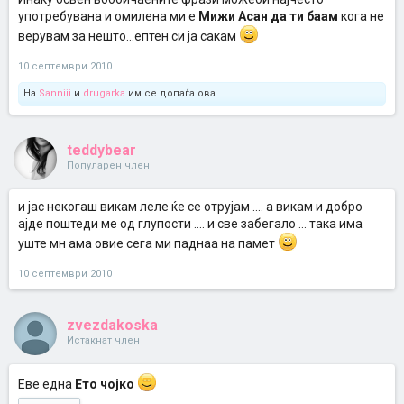
употребувана и омилена ми е
Мижи Асан да ти баам
кога не
верувам за нешто...ептен си ја сакам
10 септември 2010
На
Sanniii
и
drugarka
им се допаѓа ова.
teddybear
Популарен член
и јас некогаш викам леле ќе се отрујам .... а викам и добро
ајде поштеди ме од глупости .... и све забегало ... така има
уште мн ама овие сега ми паднаа на памет
10 септември 2010
zvezdakoska
Истакнат член
Eве една
Ето чојко