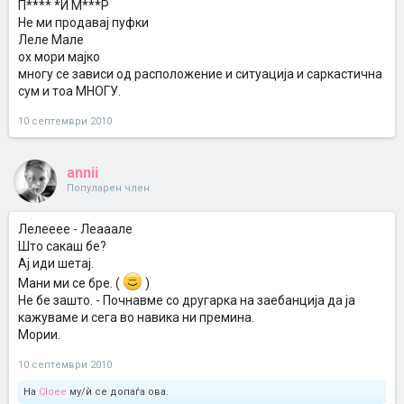
П**** *И М***Р
Не ми продавај пуфки
Леле Мале
ох мори мајко
многу се зависи од расположение и ситуација и саркастична
сум и тоа МНОГУ.
10 септември 2010
annii
Популарен член
Лелееее - Леааале
Што сакаш бе?
Ај иди шетај.
Мани ми се бре. (
)
Не бе зашто. - Почнавме со другарка на заебанција да ја
кажуваме и сега во навика ни премина.
Мории.
10 септември 2010
На
Cloee
му/ѝ се допаѓа ова.