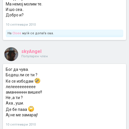
Ма немој молим те.
И шо сеа..
Добро и?
10 септември 2010
На
Cloee
му/ѝ се допаѓа ова.
skyAngel
Популарен член
Бог да чува.
Бодеш ли се ти ?
Ке се избодам
лелееееееееее
аманннннн вишее!!
Не ,а ти ?
Аха , уши.
Де бе пааа
Ај не ме замарај!
10 септември 2010