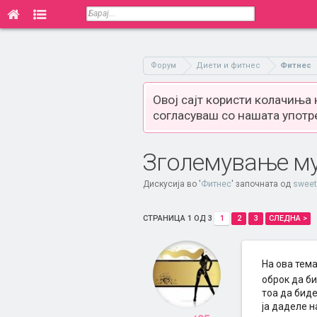
Форум
Диети и фитнес
Фитнес
Овој сајт користи колачиња
согласуваш со нашата употр
Зголемување му
Дискусија во '
Фитнес
' започната од
swee
СТРАНИЦА 1 ОД 3
1
2
3
СЛЕДНА >
На ова тема
оброк да б
тоа да биде
ја даделе н