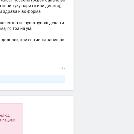
ожност посебно (освен банана во
печи туку вари го или динстај),
и здрава и во форма.
ако ептен не чувствуваш дека ти
ај го тоа на ум.
долг рок, кои се тие ти напишав.
#7
дел од
ое пециво