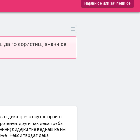
Најави се или зачлени се
 да го користиш, значи се
слат дека треба наутро првиот
ротеини, други пак дека треба
енини) бидејки тие веднаш ќе им
ење . Некои тврдат дека