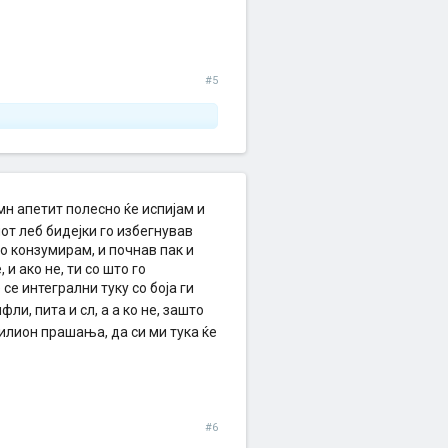
#5
мн апетит полесно ќе испијам и
иот леб бидејки го избегнував
го конзумирам, и почнав пак и
и ако не, ти со што го
се интегрални туку со боја ги
фли, пита и сл, а а ко не, зашто
илион прашања, да си ми тука ќе
#6