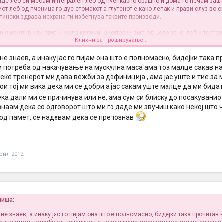
јаде леб си месам интегрален леб од пченкарно брашно и дома го печам заш
иот леб од пченица го дуе стомакот а глутенот е како лепак и прави слуз во 
стински здрава исхрана ги избегнува таквите производи.
и е компир или ориз и мала количина житарки ама од цело зрно, леб и тесте
Кликни за проширување...
ади зеленчук, мешунки, семенки, мала количина свежо овошје по можност 
не знаев, а инаку јас го пијам она што е полномасно, бидејки така п
ана во мусли или шејк), квалитетен протеин (месото секогаш кога може не го
 потреба од накачување на мускулна маса ама тоа малце сакав на 
вари го или динстај), ладно цедени масла и имаш во најголем дел балансира
веќе тренерот ми дава вежби за дефиниција , ама јас уште и тие за 
држи здрава и во форма.
ои тој ми вика дека ми се добри а јас сакам уште малце да ми бида
стеризирани) млечни производи ствараат слуз и се штетни така да ако ептен 
ка дали ми се причинува или не, ама сум си блиску до посакуванио
дека ти користат смали ги најмногу што може. Ствараат слуз во синуси и грл
знаам дека со одговорот што ми го даде ми звучиш како некој што 
 на ум.
 од памет, се надевам дека се препознав
јади работи кои не го загадуваат организмот и те прават здрава на долг рок, 
. Ако има уште нешто нејасно прашај
.
прил 2012
пиша:
не знаев, а инаку јас го пијам она што е полномасно, бидејки така прочитав 