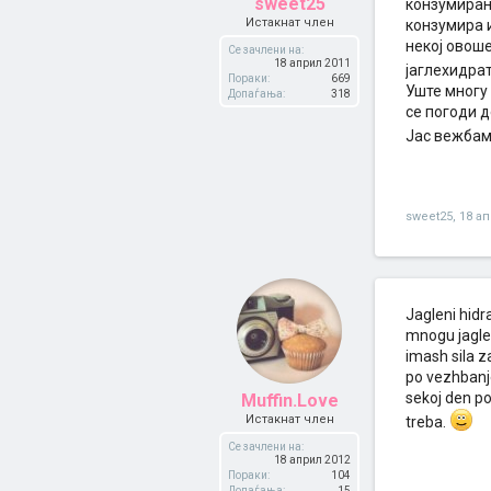
sweet25
конзумирање
Истакнат член
конзумира и
некој овоше
Се зачлени на:
18 април 2011
јаглехидрат
Пораки:
669
Уште многу 
Допаѓања:
318
се погоди д
Јас вежбам
sweet25
,
18 а
Jagleni hidr
mnogu jaglen
imash sila z
po vezhbanje
sekoj den po
Muffin.Love
Истакнат член
treba.
Се зачлени на:
18 април 2012
Пораки:
104
Допаѓања:
15