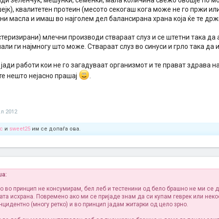
ади зеленчук, мешунки, семенки, мала количина свежо овошје по м
ејк), квалитетен протеин (месото секогаш кога може не го пржи или 
и масла и имаш во најголем дел балансирана храна која ќе те држ
теризирани) млечни производи ствараат слуз и се штетни така да 
али ги најмногу што може. Ствараат слуз во синуси и грло така да им
јади работи кои не го загадуваат организмот и те прават здрава на 
те нешто нејасно прашај
.
л 2012
c
и
sweet25
им се допаѓа ова.
ша:
о во принцип не консумирам, бел леб и тестенини од бело брашно не ми се 
ата исхрана. Повремено ако ми се пријаде знам да си купам геврек или нек
нцидентно (многу ретко) и во принцип јадам житарки од цело зрно.