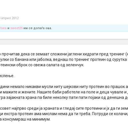
8 април 2012
elsea
и
sweet25
им се допаѓа ова.
о прочитав дека се земаат сложени јаглени хидрати пред тренинг 
улки со банана или јаболка, веднаш по тренинг протеин од сурутка
теински оброк со свежа салата од зеленчук.
ислење.
дини немало никакви мусли ниту шејкови ниту протеин во прашок а
и мажите и жените. Нашите баби работеле на поле и деца чувале и
ра зајакната храна па биле неколку пати пати појаки од денешна де
 совет најпрво среди ја храната и гледај сите протеини и јх да ги з
 екстра протеин ама мислам нема да ти треба. Потруди се колачи, 
да консумираш на минимум.