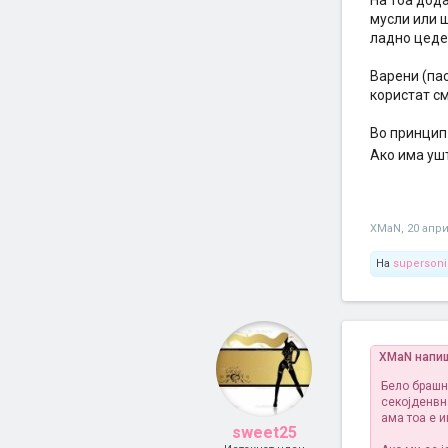
На тоа дод
мусли или ш
ладно цеден
Варени (пас
користат см
Во принцип 
Ако има уш
XMaN
,
20 апри
На
supersoni
XMaN напи
Бело брашн
секојденвн
ама тоа е и
sweet25