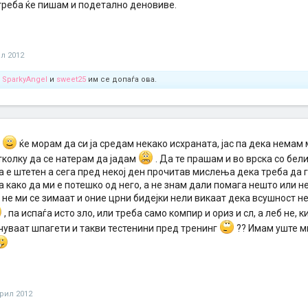
треба ќе пишам и подетално деновиве.
л 2012
,
SparkyAngel
и
sweet25
им се допаѓа ова.
и
ќе морам да си ја средам некако исхраната, јас па дека немам 
тколку да се натерам да јадам
. Да те прашам и во врска со бел
а е штетен а сега пред некој ден прочитав мислења дека треба да 
 како да ми е потешко од него, а не знам дали помага нешто или не, 
не ми се зимаат и оние црни бидејки нели викаат дека всушност не 
, па испаѓа исто зло, или треба само компир и ориз и сл, а леб не, ки
чуваат шпагети и такви тестенини пред тренинг
?? Имам уште м
прил 2012