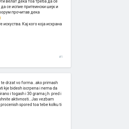
ги велат дека тоа треба да се
 да се испие притеински шејк и
г форум прочитав дека
 искуства. Кај кого која исхрана
#1
da te drzat vo forma...ako primash
ti kje bidesh iscrpena i nema da
ano i togash i 30 grama j.h. pred i
shnite aktivnosti...Jas vezbam
 procenish spored toa tebe kolku ti