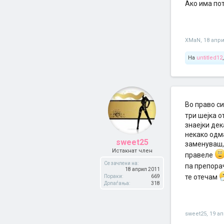
Ако има по
XMaN
,
18 апри
На
untitled12
Во право с
три шејка о
знаејки дек
некако одма
sweet25
заменуваш, 
Истакнат член
правеле
Се зачлени на:
па препора
18 април 2011
те отечам
Пораки:
669
Допаѓања:
318
sweet25
,
19 а