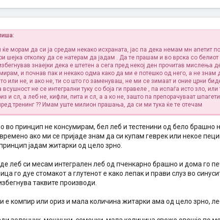
пиша:
и
ќе морам да си ја средам некако исхраната, јас па дека немам мн апетит п
ри шејка отколку да се натерам да јадам
. Да те прашам и во врска со белиот
избегнував знаејки дека е штетен а сега пред некој ден прочитав мислења д
мирам, и почнав пак и некако одма како да ми е потешко од него, а не знам 
о или не, и ако не, ти со што го заменуваш, не ми се зимаат и оние црни бид
 всушност не се интегрални туку со боја ги правеле
, па испаѓа исто зло, или
из и сл, а леб не, кифли, пита и сл, а а ко не, зашто па препорачуваат шпагети
пред тренинг
?? Имам уште милион прашања, да си ми тука ќе те отечам
 во принцип не консумирам, бел леб и тестенини од бело брашно н
времено ако ми се пријаде знам да си купам геврек или некое пец
 принцип јадам житарки од цело зрно.
аде леб си месам интегрален леб од пченкарно брашно и дома го п
ица го дуе стомакот а глутенот е како лепак и прави слуз во синус
избегнува таквите производи.
и е компир или ориз и мала количина житарки ама од цело зрно, ле