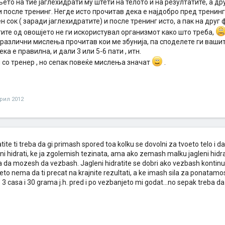
то на тие јаглехидрати му штети на телото и на резултатите, а дру
 после тренинг. Негде исто прочитав дека е најдобро пред тренинг
н сок ( заради јаглехидратите) и после тренинг исто, а пак на дру
ите од овошјето не ги искористувал организмот како што треба,
различни мислења прочитав кои ме збунија, па споделете ги вашите
ека е правилна, и дали 3 или 5-6 пати , итн.
 со тренер , но сепак повеќе мислења значат
.
прил 2012
atite ti treba da gi primash spored toa kolku se dovolni za tvoeto telo i 
i hidrati, ke ja zgolemish tezinata, ama ako zemash malku jagleni hidra
a da mozesh da vezbash. Jagleni hidratite se dobri ako vezbash kontinuir
to nema da ti precat na krajnite rezultati, a ke imash sila za ponatamo
 3 casa i 30 grama j.h. pred i po vezbanjeto mi godat...no sepak treba da