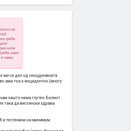
олесно ќе
 леб
ека треба
дали
ејки нели
 треба само
 и такви
е ми се дел од секојденвната
иво ама тоа е инцидентно (многу
ечам зашто нема глутен. Белиот
ите така да вистински здрава
б и тестенини на минимум.