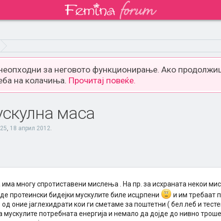
 неопходни за неговото функционирање. Ако продолжиш
еба на колачиња.
Прочитај повеќе.
скулна маса
t25
,
18 април 2012
.
 има многу спротиставени мислења . На пр. за исхраната некои ми
иде протеински бидејки мускулите биле исцрпени
и им требаат п
 од оние јаглехидрати кои ги сметаме за поштетни ( бел леб и тест
а мускулите потребната енергија и немало да дојде до нивно трош