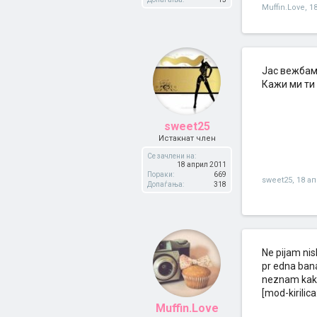
Muffin.Love
,
1
Јас вежбам 
Кажи ми ти 
sweet25
Истакнат член
Се зачлени на:
18 април 2011
Пораки:
669
sweet25
,
18 а
Допаѓања:
318
Ne pijam nis
pr edna bana
neznam kako 
[mod-kirilic
Muffin.Love