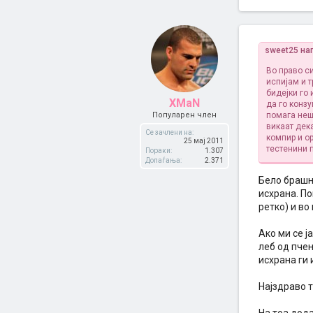
sweet25 на
Во право с
испијам и т
бидејки го 
XMaN
да го конзу
Популарен член
помага нешт
викаат дека
Се зачлени на:
компир и ор
25 мај 2011
тестенини 
Пораки:
1.307
Допаѓања:
2.371
Бело брашно
исхрана. По
ретко) и во
Ако ми се ј
леб од пчен
исхрана ги 
Најздраво т