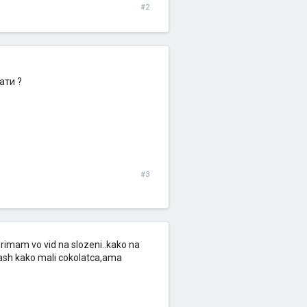
#2
ати ?
#3
 primam vo vid na slozeni..kako na
mash kako mali cokolatca,ama