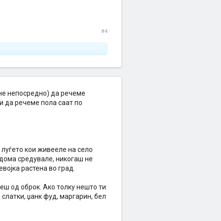
#4
(не непосредно) да речеме
 и да речеме пола саат по
 луѓето кои живееле на село
 дома средувале, никогаш не
војка растена во град.
емеш од оброк. Ако толку нешто ти
слатки, џанк фуд, маргарин, бел