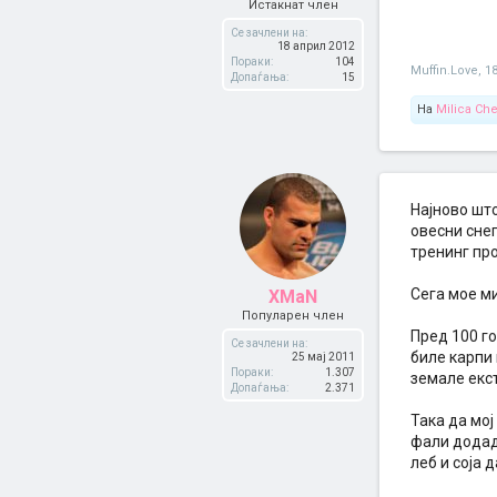
Истакнат член
Се зачлени на:
18 април 2012
Пораки:
104
Muffin.Love
,
1
Допаѓања:
15
На
Milica Ch
Најново шт
овесни снег
тренинг про
Сега мое м
XMaN
Популарен член
Пред 100 го
Се зачлени на:
биле карпи 
25 мај 2011
Пораки:
1.307
земале екст
Допаѓања:
2.371
Така да мој
фали додади
леб и соја 