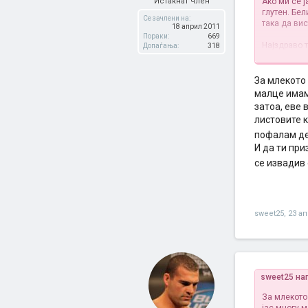
Истакнат член
Ако ми се 
глутен. Бел
Се зачлени на:
така да ви
18 април 2011
Пораки:
669
Најздраво т
Допаѓања:
318
минимум.
На тоа дод
За млекото 
(освен бан
малце имам
печи туку 
затоа, еве 
која ќе те 
листовите к
Варени (па
пофалам де
чувствуваш 
И да ти при
имај го тоа
се извадив
Во принцип 
ти напишав
sweet25
,
23 а
sweet25 на
За млекото 