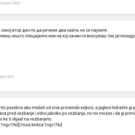
8 април 2012
секој втор ден по да речеме два саати, но со паузите.
пиеш нешто специјално или на кој начин ги внесуваш тие јаглехидр
прил 2012
hto posebno ako mislish od onie proteinski sejkovi, a jagleni hidratite gi
na pred vezbanje i edno jabolko po vezbanje, no niv mozes i da gi pri
ke ti vlijaat na vezbanjeto.
a:1ngv1fki][/mod-kirilica:1ngv1fki]