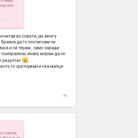
то нема
синусите
нини на
посебно
рочитав во совети, јас многу
 пржи или
брзина да го постигнам па
на храна
маса и си терам , само заради
т поизразени, инаку морам да се
не
т резултат
.
о така да
често го сретнувам и сеа малце
кои се тие
#8
во совети,