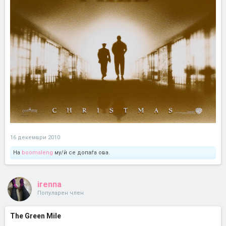
16 декември 2010
На
boomsleng
му/ѝ се допаѓа ова.
irenna
Популарен член
The Green Mile