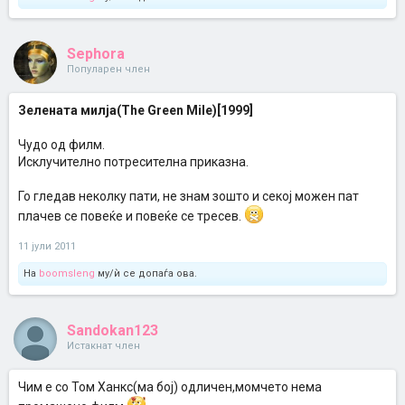
Sephora
Популарен член
Зелената милја(The Green Mile)[1999]
Чудо од филм.
Исклучително потресителна приказна.
Го гледав неколку пати, не знам зошто и секој можен пат
плачев се повеќе и повеќе се тресев.
11 јули 2011
На
boomsleng
му/ѝ се допаѓа ова.
Sandokan123
Истакнат член
Чим е со Том Ханкс(ма бој) одличен,момчето нема