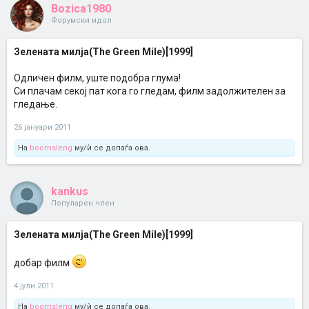
Bozica1980
Форумски идол
Зелената милја(The Green Mile)[1999]
Одличен филм, уште подобра глума!
Си плачам секој пат кога го гледам, филм задолжителен за
гледање.
26 јануари 2011
На
boomsleng
му/ѝ се допаѓа ова.
kankus
Популарен член
Зелената милја(The Green Mile)[1999]
добар филм
4 јули 2011
На
boomsleng
му/ѝ се допаѓа ова.