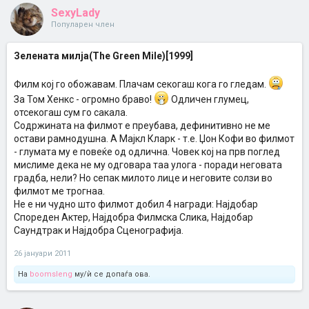
SexyLady
Популарен член
Зелената милја(The Green Mile)[1999]
Филм кој го обожавам. Плачам секогаш кога го гледам.
За Том Хенкс - огромно браво!
Одличен глумец,
отсекогаш сум го сакала.
Содржината на филмот е преубава, дефинитивно не ме
остави рамнодушна. А Мајкл Кларк - т.е. Џон Кофи во филмот
- глумата му е повеќе од одлична. Човек кој на прв поглед
мислиме дека не му одговара таа улога - поради неговата
градба, нели? Но сепак милото лице и неговите солзи во
филмот ме трогнаа.
Не е ни чудно што филмот добил 4 награди: Најдобар
Спореден Актер, Најдобра Филмска Слика, Најдобар
Саундтрак и Најдобра Сценографија.
26 јануари 2011
На
boomsleng
му/ѝ се допаѓа ова.