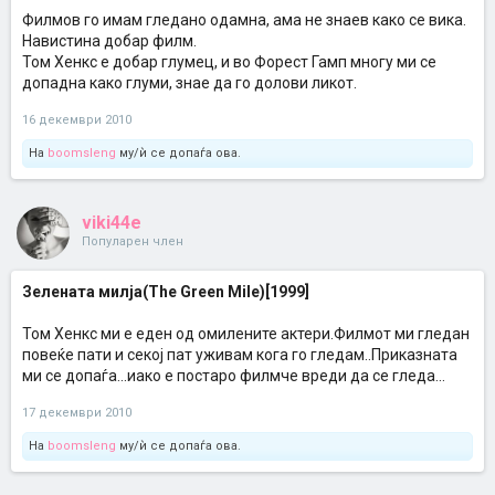
Филмов го имам гледано одамна, ама не знаев како се вика.
Навистина добар филм.
Том Хенкс е добар глумец, и во Форест Гамп многу ми се
допадна како глуми, знае да го долови ликот.
16 декември 2010
На
boomsleng
му/ѝ се допаѓа ова.
viki44e
Популарен член
Зелената милја(The Green Mile)[1999]
Том Хенкс ми е еден од омилените актери.Филмот ми гледан
повеќе пати и секој пат уживам кога го гледам..Приказната
ми се допаѓа...иако е постаро филмче вреди да се гледа...
17 декември 2010
На
boomsleng
му/ѝ се допаѓа ова.