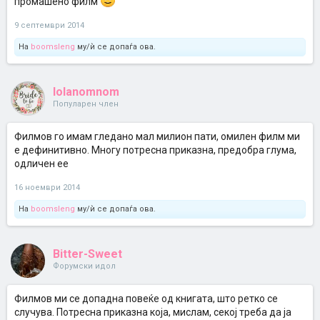
промашено филм
9 септември 2014
На
boomsleng
му/ѝ се допаѓа ова.
lolanomnom
Популарен член
Филмов го имам гледано мал милион пати, омилен филм ми
е дефинитивно. Многу потресна приказна, предобра глума,
одличен ее
16 ноември 2014
На
boomsleng
му/ѝ се допаѓа ова.
Bitter-Sweet
Форумски идол
Филмов ми се допадна повеќе од книгата, што ретко се
случува. Потресна приказна која, мислам, секој треба да ја