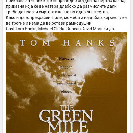
Приказна за човек кој е неправедно осуден на смртна казна,
приказна која ќе ве натера длабоко да размислите дали
треба да постои смртната казна во едно општество.
Како и да е, прекрасен филм, можеби и најдобар, кој многу ќе
ве трогне и нема да ве остави рамнодушни.
Cast:Tom Hanks, Michael Clarke Duncan,David Morse и др.