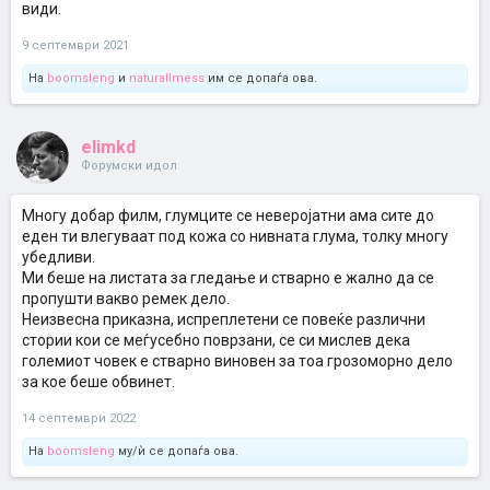
види.
9 септември 2021
На
boomsleng
и
naturallmess
им се допаѓа ова.
elimkd
Форумски идол
Многу добар филм, глумците се неверојатни ама сите до
еден ти влегуваат под кожа со нивната глума, толку многу
убедливи.
Ми беше на листата за гледање и стварно е жално да се
пропушти вакво ремек дело.
Неизвесна приказна, испреплетени се повеќе различни
стории кои се меѓусебно поврзани, се си мислев дека
големиот човек е стварно виновен за тоа грозоморно дело
за кое беше обвинет.
14 септември 2022
На
boomsleng
му/ѝ се допаѓа ова.