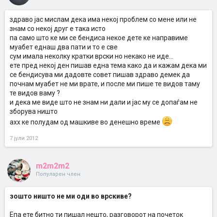
здраво јас мислам дека има некој проблем со мене или не
знам со некој друг е така исто
па само што ке ми се бендиса некое дете ке направиме
муабет еднаш два пати и то е све
сум имала неколку кратки врски но некако не иде...
ете пред некој ден пишав една тема како да и кажам дека ми
се бендисува ми дадовте совет пишав здраво демек да
почнам муабет не ми врате, и после ми пише те видов таму
те видов ваму ?
и дека ме виде што не знам ни дали и јас му се допаѓам не
зборува ништо
ахх ке полудам од машкиве во денешно време
7 јули 2012
m2m2m2
Популарен член
зошто ништо не ми оди во врскиве?
Епа ете битно ти пишал нешто, разговорот на почеток