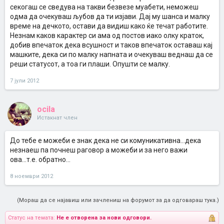
секогаш се сведува на такви безвезе муабети, неможеш
одма да очекуваш љубов да ти изјави. Дај му шанса и малку
време на дечкото, остави да видиш како ќе течат работите.
Незнам каков карактер си ама од постов иако олку краток,
добив впечаток дека всушност и таков впечаток оставаш кај
машките, дека си по малку напната и очекуваш веднаш да се
реши статусот, а тоа ги плаши. Опушти се малку.
7 јули 2012
ocila
Истакнат член
До тебе е можеби е знак дека не си комуникативна...дека
незнаеш па почнеш раговор а можеби и за него важи
ова...т.е. обратно...
8 ноември 2012
(Мораш да се најавиш или зачлениш на форумот за да одговараш тука.)
Статус на темата:
Не е отворена за нови одговори.