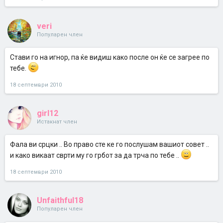
veri
Популарен член
Стави го на игнор, па ќе видиш како после он ќе се загрее по
тебе.
18 септември 2010
girl12
Истакнат член
Фала ви срцки .. Во право сте ке го послушам вашиот совет ..
и како викаат сврти му го грбот за да трча по тебе ..
18 септември 2010
Unfaithful18
Популарен член