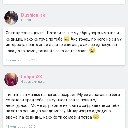
Dushica-sk
Популарен член
Си ги крева акциите .. Батали го , не му обрнувај внимание и
ќе видиш како ќе трча по тебе
Ако трчаш по него не си му
интересна пошто знае дека го свиѓаш , а ако се однесуваш
како да го нема , тогаш ќе сака да те освои .
18 септември 2010
Lolipop23
Форумски идол
Типично за машко на негова возраст. Му се допаѓаш па сега
се петели пред тебе.. а всушност тоа го прави од
несигурност. Може другарите негови го зафркавале за тебе,
па затоа решил да олади малку. Игнорирај го одредено
време, па ќе видиш како ќе ти се мазни потоа
18 септември 2010