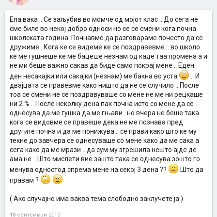
Епа вака .. Се заљубив во момче од мојот клас .. До сега не
сме биле во некој добро односи но се се смени кога почна
школската година. Почнавме да разговараме почесто да се
дружиме.. Кога ке се видеме ке се поздравевме .. во школо
ке ме гушнеше ке ме бацеше незнам од каде таа промена а и
не ми беше важно сакав да биде само покрај мене .. Еден
ден несакајки или сакајки (незнам) ме бакна во уста
.. И
двајцата се правевме како ништо да не се случило .. После
тоа се смени не се поздравуваше со мене не ме ни рецкаше
ни 2 % .. После неколку дена пак почна исто со мене да се
однесува да ме гушка да ме гњави ..но вчера не беше така
кога се видовме се правеше дека не ме познава пред
другите почна и да ме понижува .. се прави како што ке му
текне до завчера се однесуваше со мене како да ме сака а
сега како да ме мрази .. да сум му згрешила нешто ајде де
ама не .. Што мислети вие зашто така се однесува зошто го
менува одностод спрема мене на секој 3 дена ??
Што да
правам ?
( Ако случајно има ваква тема слободно заклучете ја )
18 септември 2010