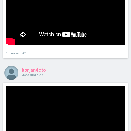
15 август 2015
borjan4eto
Истакнат член