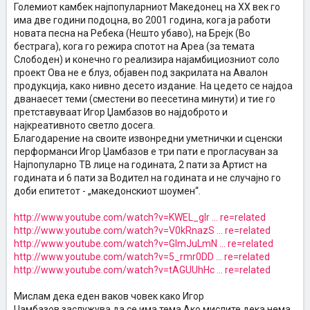
Големиот камбек најпопуларниот Македонец на ХХ век го
има две години подоцна, во 2001 година, кога ја работи
новата песна на Ребека (Нешто убаво), на Брејк (Во
бестрага), кога го режира спотот на Ареа (за темата
Слободен) и конечно го реализира најамбициозниот соло
проект Ова не е блуз, објавен под закрилата на Авалон
продукција, како нивно десето издание. На цедето се најдоа
дванаесет теми (сместени во пеесетина минути) и тие го
претставуваат Игор Џамбазов во најдоброто и
најкреативното светло досега.
Благодарение на своите извонредни уметнички и сценски
перформанси Игор Џамбазов е три пати е прогласуван за
Најпопуларно ТВ лице на годината, 2 пати за Артист на
годината и 6 пати за Водител на годината и не случајно го
доби епитетот - „македонскиот шоумен“.
http://www.youtube.com/watch?v=KWEL_glr ... re=related
http://www.youtube.com/watch?v=V0kRnazS ... re=related
http://www.youtube.com/watch?v=GlmJuLmN ... re=related
http://www.youtube.com/watch?v=5_rmr0DD ... re=related
http://www.youtube.com/watch?v=tAGUUhHc ... re=related
Мислам дека еден ваков човек како Игор
Џамбазов,заслужува да се има тема.Ако мислите дека нема