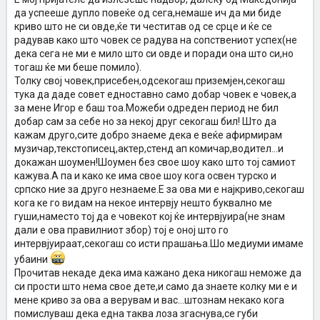
да успееше дупло повеќе од сега,немаше ич да ми биде
криво што не си овде,ќе ти честитав од се срце и ќе се
радував како што човек се радува на сопствениот успех(не
дека сега не ми е мило што си овде и поради она што си,но
тогаш ќе ми беше помило).
Толку свој човек,присебен,одсекогаш приземјен,секогаш
тука да даде совет едноставно само добар човек е човек,а
за мене Игор е баш тоа.Можеби одреден период не бил
добар сам за себе но за некој друг секогаш бил! Што да
кажам друго,сите добро знаеме дека е веќе афирмирам
музичар,текстописец,актер,стенд ап комичар,водител...и
докажан шоумен!Шоумен без свое шоу како што тој самиот
кажува.А па и како ке има свое шоу кога освен турско и
српско ние за друго незнаеме.Е за ова ми е најкриво,секогаш
кога ке го видам на некое интервју нешто буквално ме
гуши,наместо тој да е човекот кој ќе интервјуира(не знам
дали е ова правилниот збор) тој е оној што го
интервјуираат,секогаш со исти прашања.Шо медиуми имаме
убаини
Прочитав некаде дека има кажано дека никогаш неможе да
си прости што нема свое дете,и само да знаете колку ми е и
мене криво за ова а верувам и вас...штознам некако кога
помислуваш дека една таква лоза згаснува,се губи