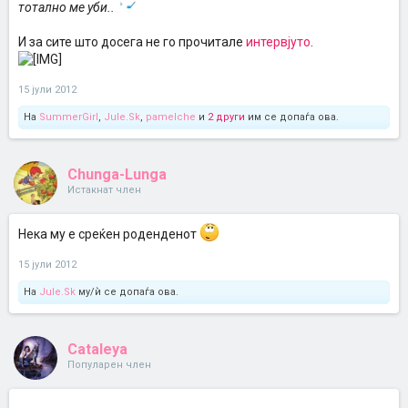
тотално ме уби..
И за сите што досега не го прочитале
интервјуто
.
15 јули 2012
На
SummerGirl
,
Jule.Sk
,
pamelche
и
2 други
им се допаѓа ова.
Chunga-Lunga
Истакнат член
Нека му е среќен роденденот
15 јули 2012
На
Jule.Sk
му/ѝ се допаѓа ова.
Cataleya
Популарен член