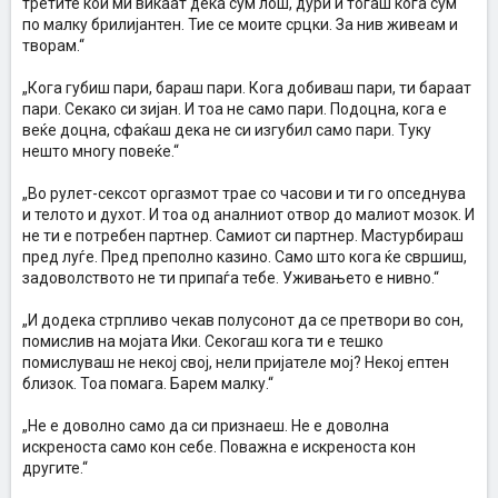
третите кои ми викаат дека сум лош, дури и тогаш кога сум
по малку брилијантен. Тие се моите срцки. За нив живеам и
творам.“
„Кога губиш пари, бараш пари. Кога добиваш пари, ти бараат
пари. Секако си зијан. И тоа не само пари. Подоцна, кога е
веќе доцна, сфаќаш дека не си изгубил само пари. Туку
нешто многу повеќе.“
„Во рулет-сексот оргазмот трае со часови и ти го опседнува
и телото и духот. И тоа од аналниот отвор до малиот мозок. И
не ти е потребен партнер. Самиот си партнер. Мастурбираш
пред луѓе. Пред преполно казино. Само што кога ќе свршиш,
задоволството не ти припаѓа тебе. Уживањето е нивно.“
„И додека стрпливо чекав полусонот да се претвори во сон,
помислив на мојата Ики. Секогаш кога ти е тешко
помислуваш не некој свој, нели пријателе мој? Некој ептен
близок. Тоа помага. Барем малку.“
„Не е доволно само да си признаеш. Не е доволна
искреноста само кон себе. Поважна е искреноста кон
другите.“