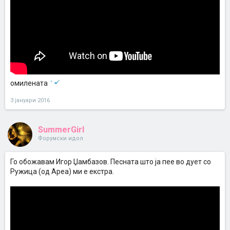
омилената
3 јануари 2016
SummerGirl
Форумски идол
Го обожавам Игор Џамбазов. Песната што ја пее во дует со
Ружица (од Ареа) ми е екстра.