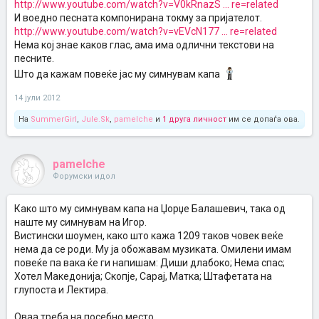
http://www.youtube.com/watch?v=V0kRnazS ... re=related
И воедно песната компонирана токму за пријателот.
http://www.youtube.com/watch?v=vEVcN177 ... re=related
Нема кој знае каков глас, ама има одлични текстови на
песните.
Што да кажам повеќе јас му симнувам капа
14 јули 2012
На
SummerGirl
,
Jule.Sk
,
pamelche
и
1 друга личност
им се допаѓа ова.
pamelche
Форумски идол
Како што му симнувам капа на Џорџе Балашевич, така од
наште му симнувам на Игор.
Вистински шоумен, како што кажа 1209 таков човек веќе
нема да се роди. Му ја обожавам музиката. Омилени имам
повеќе па вака ќе ги напишам: Диши длабоко; Нема спас;
Хотел Македонија; Скопје, Сарај, Матка; Штафетата на
глупоста и Лектира.
Оваа треба на посебно место.