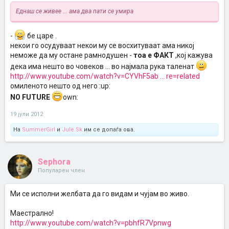
Еднаш се живее ... ама два пати се умира
-
бе царе .
некои го осудуваат некои му се восхитуваат ама никој
неможе да му остане рамнодушен -
тоа е ФАКТ
,кој кажува
дека има нешто во човеков ... во најмала рука таленат
http://www.youtube.com/watch?v=CYVhF5ab ... re=related
омиленото нешто од него :up:
NO FUTURE
own:
19 јули 2012
На
SummerGirl
и
Jule.Sk
им се допаѓа ова.
Sephora
Популарен член
Ми се исполни желбата да го видам и чујам во живо.
Маестрално!
http://www.youtube.com/watch?v=pbhfR7Vpnwg