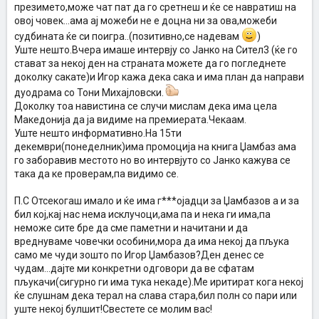
презимето,може чат пат да го сретнеш и ќе се навратиш на
овој човек...ама ај можеби не е доцна ни за ова,можеби
судбината ќе си поигра..(позитивно,се надевам
)
Уште нешто.Вчера имаше интервју со Јанко на Сител3 (ќе го
стават за некој ден на страната можете да го погледнете
доколку сакате)и Игор кажа дека сака и има план да направи
дуодрама со Тони Михајловски.
Доколку тоа навистина се случи мислам дека има цела
Македонија да ја видиме на премиерата.Чекаам.
Уште нешто информативно.На 15ти
декември(понеделник)има промоција на книга Џамбаз ама
го заборавив местото но во интервјуто со Јанко кажува се
така да ке проверам,па видимо се.
П.С Отсекогаш имало и ќе има г***ојадци за Џамбазов а и за
бил кој,кај нас нема исклучоци,ама па и нека ги има,па
неможе сите бре да сме паметни и начитани и да
вреднуваме човечки особини,мора да има некој да пљука
само ме чуди зошто по Игор Џамбазов?Ден денес се
чудам...дајте ми конкретни одговори да ве сфатам
пљукачи(сигурно ги има тука некаде).Ме иритират кога некој
ќе слушнам дека терал на слава стара,бил полн со пари или
уште некој булшит!Свестете се молим вас!