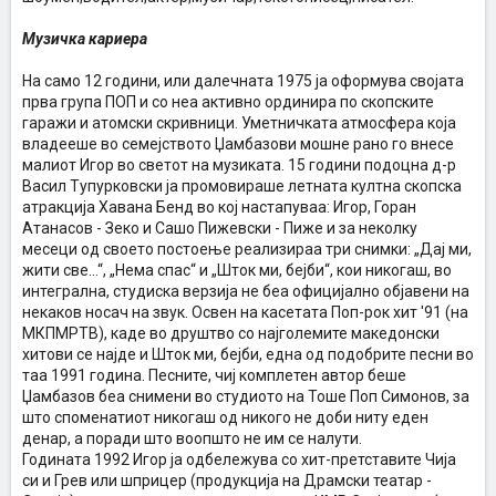
Музичка кариера
На само 12 години, или далечната 1975 ја оформува својата
прва група ПОП и со неа активно ординира по скопските
гаражи и атомски скривници. Уметничката атмосфера која
владееше во семејството Џамбазови мошне рано го внесе
малиот Игор во светот на музиката. 15 години подоцна д-р
Васил Тупурковски ја промовираше летната култна скопска
атракција Хавана Бенд во кој настапуваа: Игор, Горан
Атанасов - Зеко и Сашо Пижевски - Пиже и за неколку
месеци од своето постоење реализираа три снимки: „Дај ми,
жити све...“, „Нема спас“ и „Шток ми, бејби“, кои никогаш, во
интегрална, студиска верзија не беа официјално објавени на
некаков носач на звук. Освен на касетата Поп-рок хит '91 (на
МКПМРТВ), каде во друштво со најголемите македонски
хитови се најде и Шток ми, бејби, една од подобрите песни во
таа 1991 година. Песните, чиј комплетен автор беше
Џамбазов беа снимени во студиото на Тоше Поп Симонов, за
што споменатиот никогаш од никого не доби ниту еден
денар, а поради што воопшто не им се налути.
Годината 1992 Игор ја одбележува со хит-претставите Чија
си и Грев или шприцер (продукција на Драмски театар -