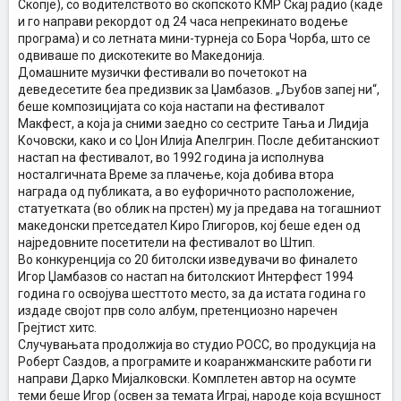
Скопје), со водителството во скопското КМР Скај радио (каде
и го направи рекордот од 24 часа непрекинато водење
програма) и со летната мини-турнеја со Бора Чорба, што се
одвиваше по дискотеките во Македонија.
Домашните музички фестивали во почетокот на
деведесетите беа предизвик за Џамбазов. „Љубов запеј ни“,
беше композицијата со која настапи на фестивалот
Макфест, а која ја сними заедно со сестрите Тања и Лидија
Кочовски, како и со Џон Илија Апелгрин. После дебитанскиот
настап на фестивалот, во 1992 година ја исполнува
носталгичната Време за плачење, која добива втора
награда од публиката, а во еуфоричното расположение,
статуетката (во облик на прстен) му ја предава на тогашниот
македонски претседател Киро Глигоров, кој беше еден од
најредовните посетители на фестивалот во Штип.
Во конкуренција со 20 битолски изведувачи во финалето
Игор Џамбазов со настап на битолскиот Интерфест 1994
година го освојува шесттото место, за да истата година го
издаде својот прв соло албум, претенциозно наречен
Грејтист хитс.
Случувањата продолжија во студио РОСС, во продукција на
Роберт Саздов, а програмите и коаранжманските работи ги
направи Дарко Мијалковски. Комплетен автор на осумте
теми беше Игор (освен за темата Играј, народе која всушност