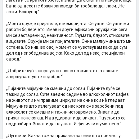
лагата и се кратки нозете, а знаат да акнат и по некојa клоца.
Една од десетте божји заповеди би требало да гласи: „Не
лажи. Бакнувај.“
„Моето оружје пријателе, е меморијата. Сè уште. Сè уште ми
работи бојлерчето. Имав и други ефикасни оружја кои сега
ми се застарени од неактивност. Глумата, блузот, стиховите,
вицовите. Оружје ми се пријателите. Оние малкумина што ми
останаа. Со нив, во овој момент се чувствувам како да сум
дел од непобедлива војска. Како дел од некој специјален
одред.“
„Добрите луѓе завршуваат лошо во животот, а лошите
завршуваат уште подобро.“
„Пијаните мајмуни се смешни до солзи. Пијаните луѓе се
тажни до солзи. Сите заедно седиме во алкохолниот кафез
на животот и им правиме циркузи на оние кои нè гледаат.
Мајмуните што излегуваат од нас кога сме заробени под
алкохолот се смешни и тажни истовремено. Знаат и да
гризат понекогаш. И да удираат и да викаат. Пцуењето се
подразбира. Знаат и да плукаат. И физички и умствено.“
„Луѓе мои. Каква тажна приказна за оние што премногу