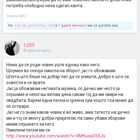
потреба слободно нека оди во канта.
14 јули 2012
На
Jule.Sk
,
pamelche
,
1209
и
1 друга личност
им се допаѓа ова.
1209
Форумски идол
Нема да се роди човек уште еднаш како него.
Шоумен во секоја смисла на зборот, јас го обожавам.
Штета што беше на добар пат да се уништи, добро е што се
освести и се врати.
Јас ја обожавам неговата музика, со дечко ми често ја
слушаме и секогаш велам дека сакам тој да ми свири на
свадбата, барем една песна и среќна сум зошто тоа може да
се оствари.
Јас не го знам каков човек е во живо, ама таткото на дечко
ми и тој се многу добри пријатели, па само убави зборови
имам слушнато за него.
Омилени песни ми се
http://www.youtube.com/watch?v=0M9uoeDS5Js