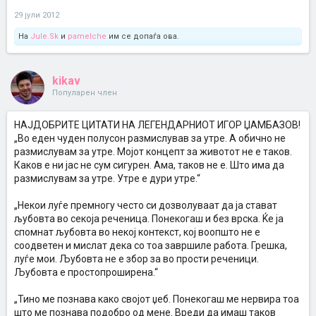
29 јули 2012
На
Jule.Sk
и
pamelche
им се допаѓа ова.
kikav
Популарен член
НАЈДОБРИТЕ ЦИТАТИ НА ЛЕГЕНДАРНИОТ ИГОР ЏАМБАЗОВ!
„Во еден чуден полусон размислував за утре. А обично не
размислувам за утре. Мојот концепт за животот не е таков.
Каков е ни јас не сум сигурен. Ама, таков не е. Што има да
размислувам за утре. Утре е дури утре.“
„Некои луѓе премногу често си дозволуваат да ја стават
љубовта во секоја реченица. Понекогаш и без врска. Ќе ја
спомнат љубовта во некој контекст, кој воопшто не е
соодветен и мислат дека со тоа завршиле работа. Грешка,
луѓе мои. Љубовта не е збор за во прости реченици.
Љубовта е простопроширена.“
„Тино ме познава како својот џеб. Понекогаш ме нервира тоа
што ме познава подобро од мене. Вреди да имаш таков