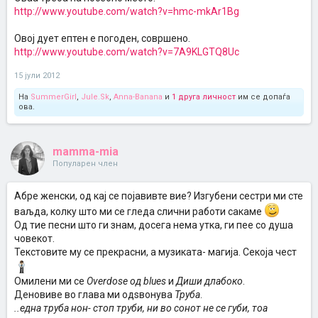
http://www.youtube.com/watch?v=hmc-mkAr1Bg
Овој дует ептен е погоден, совршено.
http://www.youtube.com/watch?v=7A9KLGTQ8Uc
15 јули 2012
На
SummerGirl
,
Jule.Sk
,
Anna-Banana
и
1 друга личност
им се допаѓа
ова.
mamma-mia
Популарен член
Абре женски, од кај се појавивте вие? Изгубени сестри ми сте
ваљда, колку што ми се гледа слични работи сакаме
Од тие песни што ги знам, досега нема утка, ги пее со душа
човекот.
Текстовите му се прекрасни, а музиката- магија. Секоја чест
Омилени ми се
Overdose од blues
и
Диши длабоко
.
Деновиве во глава ми одѕвонува
Труба
.
..една труба нон- стоп труби, ни во сонот не се губи, тоа