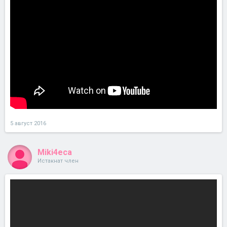
5 август 2016
Miki4eca
Истакнат член