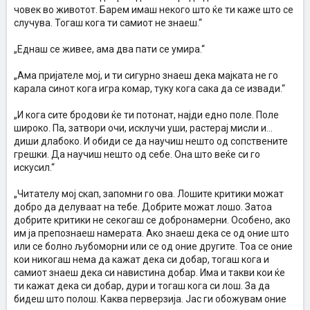
човек во животот. Барем имаш некого што ќе ти каже што се
случува. Тогаш кога ти самиот не знаеш.“
„Еднаш се живее, ама два пати се умира.“
„Ама пријателе мој, и ти сигурно знаеш дека мајката не го
карала синот кога игра комар, туку кога сака да се извади.“
„И кога сите бродови ќе ти потонат, најди едно поле. Поле
широко. Па, затвори очи, исклучи уши, растерај мисли и…
диши длабоко. И обиди се да научиш нешто од сопствените
грешки. Да научиш нешто од себе. Она што веќе си го
искусил.“
„Читателу мој скап, запомни го ова. Лошите критики можат
добро да делуваат на тебе. Добрите можат лошо. Затоа
добрите критики не секогаш се добронамерни. Особено, ако
им ја препознаеш намерата. Ако знаеш дека се од оние што
или се болно љубоморни или се од оние другите. Тоа се оние
кои никогаш нема да кажат дека си добар, тогаш кога и
самиот знаеш дека си навистина добар. Има и такви кои ќе
ти кажат дека си добар, дури и тогаш кога си лош. За да
бидеш што полош. Каква перверзија. Јас ги обожувам оние