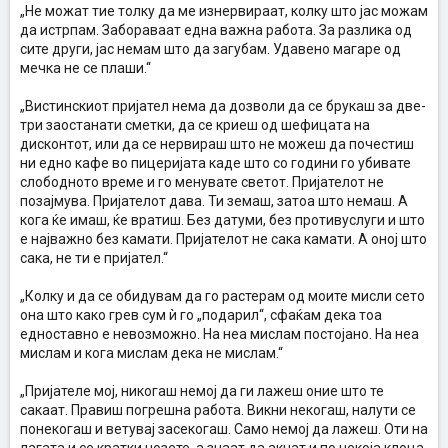
„Не можат тие толку да ме изнервираат, колку што јас можам
да истрпам. Забораваат една важна работа. За разлика од
сите други, јас немам што да загубам. Удавено магаре од
мечка не се плаши.“
„Вистинскиот пријател нема да дозволи да се брукаш за две-
три заостанати сметки, да се криеш од шефицата на
дисконтот, или да се нервираш што не можеш да почестиш
ни едно кафе во пицеријата каде што со години го убивате
слободното време и го менувате светот. Пријателот не
позајмува. Пријателот дава. Ти земаш, затоа што немаш. А
кога ќе имаш, ќе вратиш. Без датуми, без противуслуги и што
е најважно без камати. Пријателот не сака камати. А оној што
сака, не ти е пријател.“
„Колку и да се обидувам да го растерам од моите мисли сето
она што како грев сум ѝ го „подарил“, сфаќам дека тоа
едноставно е невозможно. На неа мислам постојано. На неа
мислам и кога мислам дека не мислам.“
„Пријателе мој, никогаш немој да ги лажеш оние што те
сакаат. Правиш погрешна работа. Викни некогаш, налути се
понекогаш и ветувај засекогаш. Само немој да лажеш. Оти на