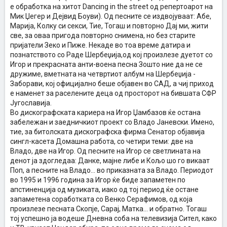
е обработка на хитот Dancing in the street од репертоарот на
Мик Џегер и Дејвид Боуви). Од песните се издвојуваат: Абе,
Марија, Колку си секси, Тие, Тогаш и повторно Дај ми, жити
све, за оваа пригода повторно снимена, но без старите
пријатели Зеко и Пиже. Некаде во тоа време датира и
познатството со Раде Шербеџија,од кој произлезе дуетот со
Игор и прекрасната анти-воена песна Зошто ние да не се
дружиме, вметната на четвртиот албум на Шербеџија -
Заборави, кој официјално беше објавен во САД, а чиј приход
е наменет за раселените деца од просторот на бившата СФР
Југославија.
Во дискографската кариера на Игор Џамбазов ќе остана
забележан и заедничкиот проект со Владо Јаневски. Имено,
тие, за битолската дискографска фирма Сенатор објавија
сингл-касета Домашна работа, со четири теми: две на
Владо, две на Игор. Од песните на Игор се светлината на
денот ја здогледаа: Данке, мајне либе и Кољо шо го викаат
Поп, а песните на Владо... во приказната за Владо. Периодот
во 1995 и 1996 година за Игор ќе биде запаметен по
апстиненција од музиката, иако од тој период ќе остане
запаметена соработката со Венко Серафимов, од која
произлезе песната Скопје, Сарај, Матка... и обратно. Тогаш
тој успешно ја водеше Дневна соба на телевизија Сител, како