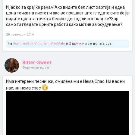
И јас ко за крај ќе речам:Ако видите бел лист хартија и една
црна точка на листот и ако ве прашаат што гледате сите ќе ја
видите црната точка а белиот дел од листот каде е?Зар
само ги гледате црните работи како мотив за осудување?
29 ноември 2014
На
SummerGirl
,
Victorian
,
MiloMalo
и
2 други
им се допаѓа ова.
Bitter-Sweet
Форумски идол
Има интерени песнички, омилена ми е Нема Спас. Ни вас ни
нас, ни нема спас