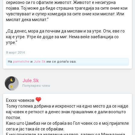
сериозно си го сфатиле животот. Животот е несигурна
појава. Тој може да биде страшна трагедија за сите оние кои
чувствуваат и супер комедија за сите оние кои мислат. Или
мислат дека мислат.“
„Од денес, мора да почнам да мислам и за утре. Оти, еве го
кај е утре. Утре ќе дојде за миг. Нема веќе заебанција со
утре.“
8 март 2014
На
pamelche
и
Jule.Sk
им се допаѓа ова.
Jule.Sk
Популарен член
Ехххх човеков
Толку голема добрина и искреност на едно место да се најде
кај човек е реткост а денес знак прашалник е дали воопшто
постои.
Како што Џамбаз ни се обраќа во Гол човек со е мој пријателе
сега и јас така ќе се обраќам.
Е мој пријателе да излезеше надвор, далеку од Македонија