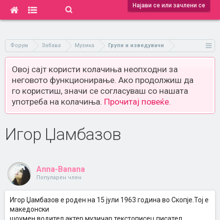
Најави се или зачлени се
Форум
Забава
Музика
Групи и изведувачи
Овој сајт користи колачиња неопходни за
неговото функционирање. Ако продолжиш да
го користиш, значи се согласуваш со нашата
употреба на колачиња.
Прочитај повеќе.
Игор Џамбазов
Anna-Banana
Популарен член
Игор Џамбазов е роден на 15 јули 1963 година во Скопје.Тој е
македонски
шоумен,водител,актер,музичар,текстописец,писател.