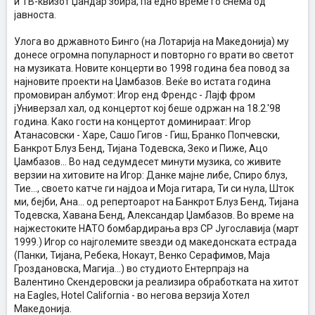
и ТВ-квизот Џандар збира, па едно време го снема од
јавноста.
Улога во државното Бинго (на Лотарија на Македонија) му
донесе огромна популарност и повторно го врати во светот
на музиката. Новите концерти во 1998 година беа повод за
најновите проекти на Џамбазов. Веќе во истата година
промовиран албумот: Игор енд Френдс - Лајф фром
јУниверзал хал, од концертот кој беше одржан на 18.2.'98
година. Како гости на концертот доминираат: Игор
Атанасовски - Харе, Сашо Гигов - Гиш, Бранко Попчевски,
Банкрот Блуз Бенд, Тијана Тодевска, Зеко и Пиже, Ацо
Џамбазов... Во над седумдесет минути музика, со живите
верзии на хитовите на Игор: Данке мајне либе, Спиро блуз,
Тие..., своето катче ги најдоа и Моја гитара, Ти си нула, Шток
ми, бејби, Ана... од репертоарот на Банкрот Блуз Бенд, Тијана
Тодевска, Хавана Бенд, Александар Џамбазов. Во време на
најжестоките НАТО бомбардирања врз СР Југославија (март
1999.) Игор со најголемите ѕвезди од македонската естрада
(Панки, Тијана, Ребека, Нокаут, Венко Серафимов, Маја
Гроздановска, Магија...) во студиото Ентерпрајз на
Валентино Скендеровски ја реализира обработката на хитот
на Eagles, Hotel California - во негова верзија Хотел
Македонија.