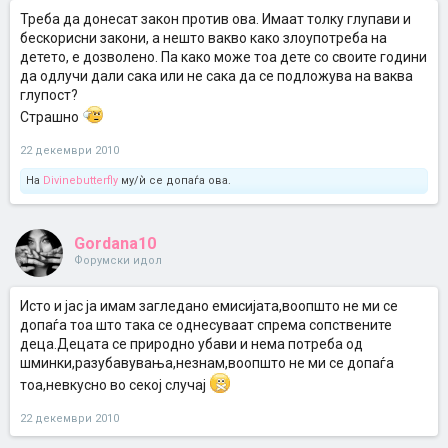
Треба да донесат закон против ова. Имаат толку глупави и
бескорисни закони, а нешто вакво како злоупотреба на
детето, е дозволено. Па како може тоа дете со своите години
да одлучи дали сака или не сака да се подложува на ваква
глупост?
Страшно
22 декември 2010
На
Divinebutterfly
му/ѝ се допаѓа ова.
Gordana10
Форумски идол
Исто и јас ја имам загледано емисијата,воопшто не ми се
допаѓа тоа што така се однесуваат спрема сопствените
деца.Децата се природно убави и нема потреба од
шминки,разубавувања,незнам,воопшто не ми се допаѓа
тоа,невкусно во секој случај
22 декември 2010