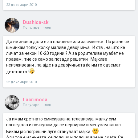
22 декември 2010
Dushica-sk
Популарен член
Да не знаеш дали е за плачење или за смеење . Па јас не се
шминкам толку колку маливе девојчиња . И ств , на што ќе
личат за некои 10-20 години ? А за родителиве муабет не
правам , тие се само за позади решетки . Мајкиве
неизживеани , па ајде на девојчињата ќе им го одземат
детството
22 декември 2010
Lacrimosa
Популарен член
Ја имам сретнато емисијава на телевизија, малку сум
погледала и почнувам да се нервирам и менувам канал.
Викам јас погрешни луѓе стануваат мајки.
Али тоа е иднината, се полошо и полошо време доаѓа. Се