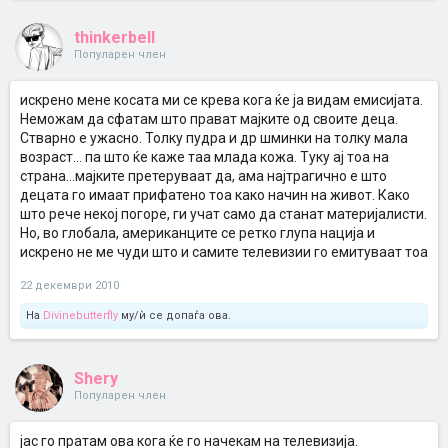
thinkerbell
Популарен член
искрено мене косата ми се крева кога ќе ја видам емисијата.
Неможам да сфатам што прават мајките од своите деца.
Стварно е ужасно. Толку пудра и др шминки на толку мала
возраст... па што ќе каже таа млада кожа. Туку ај тоа на
страна...мајките претеруваат да, ама најтрагично е што
децата го имаат прифатено тоа како начин на живот. Како
што рече некој погоре, ги учат само да станат материјалисти.
Но, во глобала, американците се ретко глупа нација и
искрено не ме чуди што и самите телевизии го емитуваат тоа
22 декември 2010
На
Divinebutterfly
му/ѝ се допаѓа ова.
Shery
Популарен член
јас го пратам ова кога ќе го начекам на телевизија.