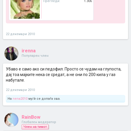
Прегледи:
1.306
22 декември 2010
irenna
Популарен член
Убаво е само ако си педофил. Просто се чудам на глупоста,
дај тоа мајките нека се средат, а не они по 200 кила у газ
набутале.
22 декември 2010
На
nena2010
му/ѝ се допаѓа ова.
RainBow
Глобален модератор
Член на тимот