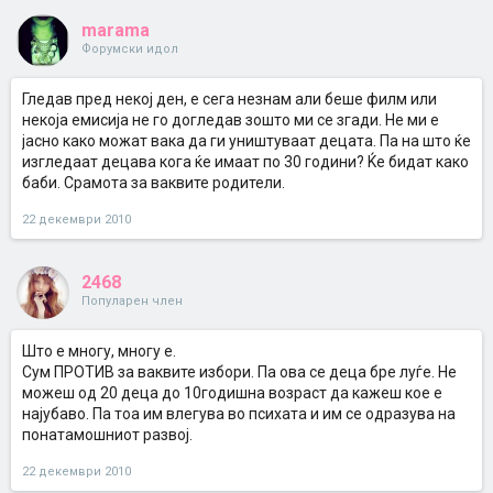
marama
Форумски идол
Гледав пред некој ден, е сега незнам али беше филм или
некоја емисија не го догледав зошто ми се згади. Не ми е
јасно како можат вака да ги уништуваат децата. Па на што ќе
изгледаат децава кога ќе имаат по 30 години? Ќе бидат како
баби. Срамота за ваквите родители.
22 декември 2010
2468
Популарен член
Што е многу, многу е.
Сум ПРОТИВ за ваквите избори. Па ова се деца бре луѓе. Не
можеш од 20 деца до 10годишна возраст да кажеш кое е
најубаво. Па тоа им влегува во психата и им се одразува на
понатамошниот развој.
22 декември 2010