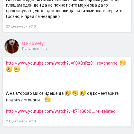
плашам еден ден да не почнат сите мајки ова да го
практикуваат, уште од малечки да си ги шминкаат ќерките.
Грозно, и пред се нездраво.
23 декември 2010
De-lovely
Популарен член
http://www.youtube.com/watch?v=fOXBsRz0 ... re=channel
А на второво ми се идеше да
од коментарите
подолу оставани....
http://www.youtube.com/watch?v=k71rG0o0 ... re=related
23 декември 2010