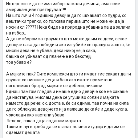
Интересно е да се има избор на мали дечиња, ама овие
американциве претеруваат!!!
На што личи 4 годишно девојче да го шљакаат со пудри, со
вештачки трепки, со толкава перика што не може ни да ја
носи и сл ????? Нека биде на природна убавина па да заличи
на избор..
А да не зборам за траумата што може да им се деси, секое
девојче сака да победи и ако изгуби ќе се прашува зашто, ќе
мисли дека не е убава, дека никој не ја сака,
башка се убиваат од плачење во бекстејџ
тоа убаво е?
А мајките пак? Сите комплекси што ги имаат тие сакаат да ги
срушат со нивните деца и баш ако имате приметено
поголемиот број од мајките се дебели, никакви
Еднаш памтам гледав и имаше едно девојче кое не сакаше
да настапува, мислам дека се угуши во солзи и мајката
наместо да рече: ок, доста е, ќе си одиме, таа почна на сила
да го облекува девојчето и ја лажеше дека ќе и даде кукла,
чоколади ако настапи убаво
Лелеле, сакав да ја задавам мајката
Таквите луѓе треба да се стават во институција и да им се
одземат децата