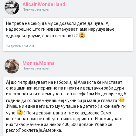
AlicaInWonderland
Популарен член
Не треба на секој да му се дозволи дете да чува...Ај
надворешно што ги извештачуваат, ама нарушување
здравје и трауми, онака легално???
23 декември 2010
Monna.Monna
Популарен член
Ај шо ги пријавуваат на избори ај ај.Ама кога ќе им стават
оноа шминкине,перикине па и нокти и вештачки заби дури
им ставаат и ги потемнуваат тоа не сфаќам.На девојче од 5
години да го потемнуваш ееј чукни си ја малце главата
.Имаше и една веѓи што му чупаше на детето ( а кои веѓи ги
чупа
) Па и девојчињана и тие се аздисале.Само
кењкаваат ако не победат пиштат,вриштат.И поминуваат
низ такво мачење за некои 400,500 долари.Убаво се
рекло:Проклета је,Америка.