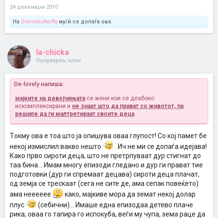
24 декември 2010
На
Divinebutterfly
му/ѝ се допаѓа ова.
la-chicka
Популарен член
De-lovely напиша:
мајките на девојчињата
се жени кои се длабоко
искомплексирани и
не знаат што да прават со животот, па
решиле да ги малтретираат своите деца
.
Tокму ова е тоа што ја опишува оваа глупост! Со кој памет бе
некој измислил вакво нешто
. Ич не ми се допаѓа идејава!
Како прво сироти деца, што не претрпуваат дур стигнат до
таа бина... Имам многу епизоди гледано и дур ги прават тие
подготовки (дур ги спремаат децава) сироти деца плачат,
од земја се трескаат (сега не сите де, ама сепак повеќето)
ама нееееее
како, мајкиве мора да земат некој долар
плус
(себични)... Имаше една епизодаа детево плаче
рика, оваа го тапира го испокуба, веѓи му чупа, зема раце да