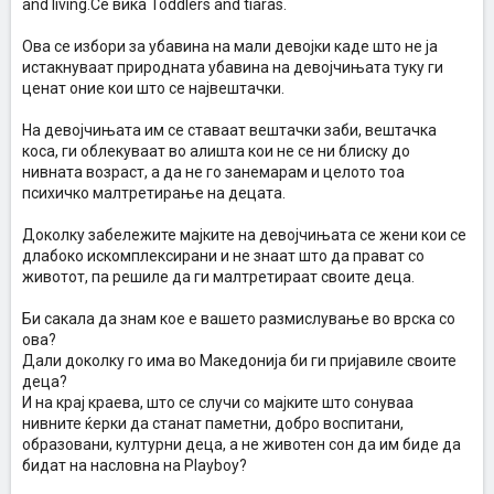
and living.Се вика Toddlers and tiaras.
Ова се избори за убавина на мали девојки каде што не ја
истакнуваат природната убавина на девојчињата туку ги
ценат оние кои што се највештачки.
На девојчињата им се ставаат вештачки заби, вештачка
коса, ги облекуваат во алишта кои не се ни блиску до
нивната возраст, а да не го занемарам и целото тоа
психичко малтретирање на децата.
Доколку забележите мајките на девојчињата се жени кои се
длабоко искомплексирани и не знаат што да прават со
животот, па решиле да ги малтретираат своите деца.
Би сакала да знам кое е вашето размислување во врска со
ова?
Дали доколку го има во Македонија би ги пријавиле своите
деца?
И на крај краева, што се случи со мајките што сонуваа
нивните ќерки да станат паметни, добро воспитани,
образовани, културни деца, а не животен сон да им биде да
бидат на насловна на Playboy?