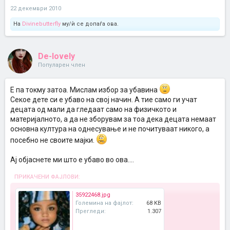
22 декември 2010
На
Divinebutterfly
му/ѝ се допаѓа ова.
De-lovely
Популарен член
Е па токму затоа. Мислам избор за убавина
Секое дете си е убаво на свој начин. А тие само ги учат
децата од мали да гледаат само на физичкото и
материјалното, а да не зборувам за тоа дека децата немаат
основна култура на однесување и не почитуваат никого, а
посебно не своите мајки.
Ај објаснете ми што е убаво во ова....
ПРИКАЧЕНИ ФАЈЛОВИ:
35922468.jpg
Големина на фајлот:
68 KB
Прегледи:
1.307