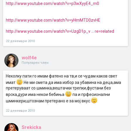
http://www.youtube.com/watch?v=p3wXyyE4_m0
http://www.youtube.com/watch?v=yHmMTD0zvHE
http://www.youtube.com/watch?v=UzgD1p_v ... re=related
22 декември 2010
wolf4e
Популарен член
Hеколку пати го имам фатено на тв,и се чудам каков свет
имат
Hе ми смета да има избор за убавина на деца,ама
претеруваат со шминка,вештачки трепки,фустани без
врска,дури има некои бебиња
па и прфесионални
шминкери,штознам претерано е за мој вкус
22 декември 2010
Srekicka