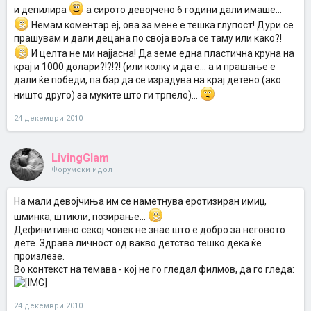
и депилира
а сирото девојчено 6 години дали имаше...
Немам коментар еј, ова за мене е тешка глупост! Дури се
прашувам и дали децана по своја воља се таму или како?!
И целта не ми најјасна! Да земе една пластична круна на
крај и 1000 долари?!?!?! (или колку и да е... а и прашање е
дали ќе победи, па бар да се израдува на крај детено (ако
ништо друго) за муките што ги трпело)...
24 декември 2010
LivingGlam
Форумски идол
На мали девојчиња им се наметнува еротизиран имиџ,
шминка, штикли, позирање...
Дефинитивно секој човек не знае што е добро за неговото
дете. Здрава личност од вакво детство тешко дека ќе
произлезе.
Во контекст на темава - кој не го гледал филмов, да го гледа:
24 декември 2010