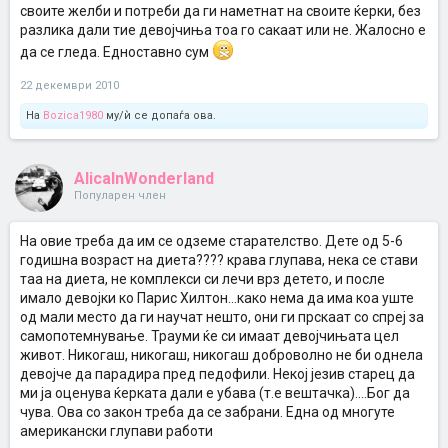
своите желби и потреби да ги наметнат на своите ќерки, без
разлика дали тие девојчиња тоа го сакаат или не. Жалосно е
да се гледа. Едноставно сум
22 декември 2010
На
Bozica1980
му/ѝ се допаѓа ова.
AlicaInWonderland
Популарен член
На овие треба да им се одземе старателство. Дете од 5-6
годишна возраст на диета???? крава глупава, нека се стави
таа на диета, не комплекси си лечи врз детето, и после
имало девојки ко Парис Хилтон...како нема да има коа уште
од мали место да ги научат нешто, они ги прскаат со спреј за
самопотемнување. Трауми ќе си имаат девојчињата цел
живот. Никогаш, никогаш, никогаш доброволно не би однела
девојче да парадира пред педофили. Некој језив старец да
ми ја оценува ќерката дали е убава (т.е вештачка)....Бог да
чува. Ова со закон треба да се забрани. Една од многуте
американски глупави работи