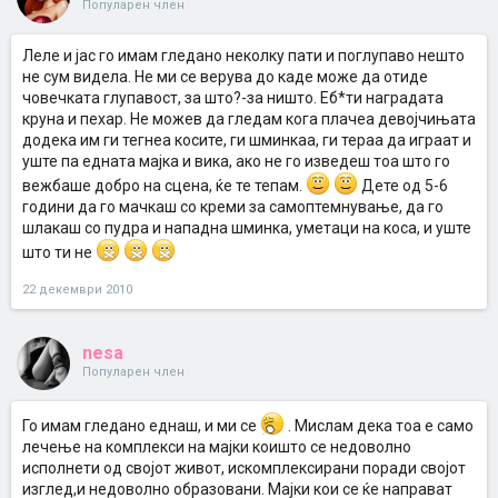
Популарен член
Леле и јас го имам гледано неколку пати и поглупаво нешто
не сум видела. Не ми се верува до каде може да отиде
човечката глупавост, за што?-за ништо. Еб*ти наградата
круна и пехар. Не можев да гледам кога плачеа девојчињата
додека им ги тегнеа косите, ги шминкаа, ги тераа да играат и
уште па едната мајка и вика, ако не го изведеш тоа што го
вежбаше добро на сцена, ќе те тепам.
Дете од 5-6
години да го мачкаш со креми за самоптемнување, да го
шлакаш со пудра и нападна шминка, уметаци на коса, и уште
што ти не
22 декември 2010
nesa
Популарен член
Го имам гледано еднаш, и ми се
. Мислам дека тоа е само
лечење на комплекси на мајки коишто се недоволно
исполнети од својот живот, искомплексирани поради својот
изглед,и недоволно образовани. Мајки кои се ќе направат