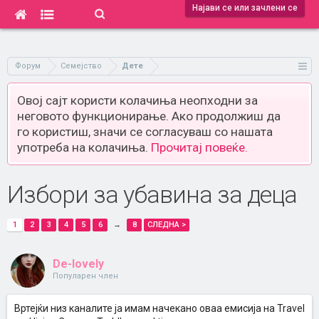
Најави се или зачлени се
Форум
Семејство
Дете
Овој сајт користи колачиња неопходни за
неговото функционирање. Ако продолжиш да
го користиш, значи се согласуваш со нашата
употреба на колачиња.
Прочитај повеќе.
Избори за убавина за деца
1
2
3
4
5
6
→
8
СЛЕДНА >
De-lovely
Популарен член
Вртејќи низ каналите ја имам начекано оваа емисија на Travel