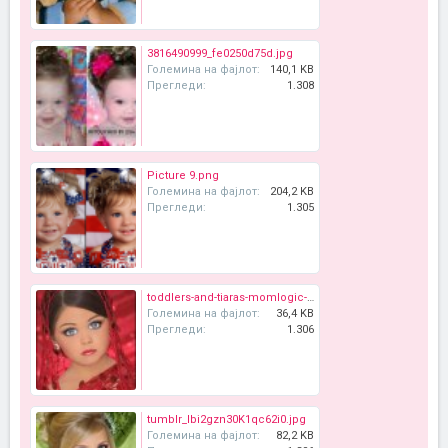
3816490999_fe0250d75d.jpg
Големина на фајлот:
140,1 KB
Прегледи:
1.308
Picture 9.png
Големина на фајлот:
204,2 KB
Прегледи:
1.305
toddlers-and-tiaras-momlogic-advice.jpg
Големина на фајлот:
36,4 KB
Прегледи:
1.306
tumblr_lbi2gzn30K1qc62i0.jpg
Големина на фајлот:
82,2 KB