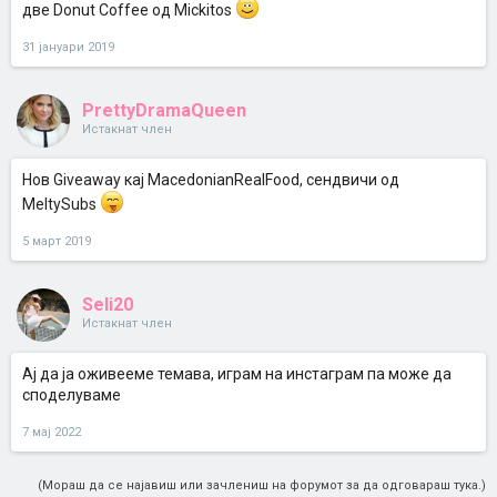
две Donut Coffee од Mickitos
31 јануари 2019
PrettyDramaQueen
Истакнат член
Нов Giveaway кај MacedonianRealFood, сендвичи од
MeltySubs
5 март 2019
Seli20
Истакнат член
Ај да ја оживееме темава, играм на инстаграм па може да
споделуваме
7 мај 2022
(Мораш да се најавиш или зачлениш на форумот за да одговараш тука.)