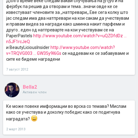
Долго време веке следам вакви случувања на јутјуб и на
фејзбук па решив да отворам и тема...значи овде ке се
известуваат членовите за ,,натпревари,,.Еве сега колку што
јас следам има два натпревари на кои сакам да учествувам
и правам видеа за награди како шминка накит парфеми и
друго...еден од натпреварте на кои учествувам се на
PaperPastels
http://www.youtube.com/watch?v=uQZDfdDz ...
n5JF1rcJeQ
и BeautyLiciousInsider
http://www.youtube.com/watch?
v=TRQVG003 ... GW35y9I6Gs
се наддевам ке се забавуваме и
сите ке бидеме наградени
7 август 2012
Bella2
Активен член
Ке може повеке имформации во врска со темава? Мислам
како се учествува и доколку победис како се подигнува
наградата?
2 март 2013