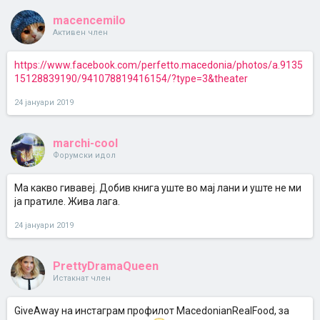
macencemilo
Активен член
https://www.facebook.com/perfetto.macedonia/photos/a.9135
15128839190/941078819416154/?type=3&theater
24 јануари 2019
marchi-cool
Форумски идол
Ма какво гивавеј. Добив книга уште во мај лани и уште не ми
ја пратиле. Жива лага.
24 јануари 2019
PrettyDramaQueen
Истакнат член
GiveAway на инстаграм профилот MacedonianRealFood, за