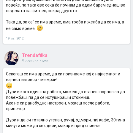
повеќе, па така еве сека ќе почнам да одам барем еднаш во
неделата на фитнес, покрај другото.
Така да, за се` се има време, ама треба и желба да се има, а
не само време.
19 мај 2012
Trendafilka
Форумски идол
Секогаш се има време, да си признаеме кој е најлесниот и
најчест изговор - ме мрзи!
Дури и кога одиш на работа, можеш да станеш порано за да
повежбаш, па да се истушираш и стокмиш.
Ако не си ранобудно настроен, можеш после работа,
привечер.
Дури и да си тотално утепан, ручај, одмори, пиј кафе, 30тина
минути може да се одвои, макар и пред спиење.