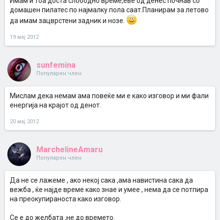
Имам и тоа доста слободно време,еве од денес почнав со
домашен пилатес по најмалку пола саат.Планирам за летово
да имам зацврстени задник и нозе.
19 мај 2012
sunfemina
Популарен член
Mислам дека немам ама повеќе ми е како изговор и ми фали
енергија на крајот од денот.
20 мај 2012
MarchelineAmaru
Популарен член
Да не се лажеме , ако некој сака ,ама навистина сака да
вежба , ќе најде време како знае и умее , нема да се потпира
на преокупираноста како изговор.
Се е до желбата ,не до времето.