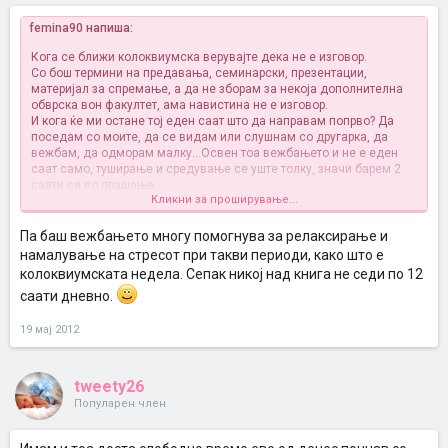
femina90 напиша:
Кога се ближи колоквиумска верувајте дека не е изговор.
Со бош термини на предавања, семинарски, презентации,
материјал за спремање, а да не зборам за некоја дополнителна
обврска вон факултет, ама навистина не е изговор.
И кога ќе ми остане тој еден саат што да направам попрво? Да
поседам со моите, да се видам или слушнам со другарка, да
вежбам, да одморам малку...Освен тоа вежбањето и не е еден
саат само, туширање и средување се уште толку, значи барем 2
саати се во прашање.
Кликни за проширување...
Значи стојам зад тоа дека барем кога идат колоквиуми јас
навистина не успевам да вежбам, зборам за редовно вежбање
од 3-4 пати неделно, се трудам за викенд да надокнадам. И колку
Па баш вежбањето многу помогнува за релаксирање и
да кажам, не сум од тие тромави и мрзливи, напротив, уживам
намалување на стресот при такви периоди, како што е
кога вежбам и имам кондиција.
колоквиумската недела. Сепак никој над книга не седи по 12
Ама ете, барем секој ден се враќам пешки од факултет, тоа ми се
саати дневно.
фаќа околу 30-40мин.
19 мај 2012
tweety26
Популарен член