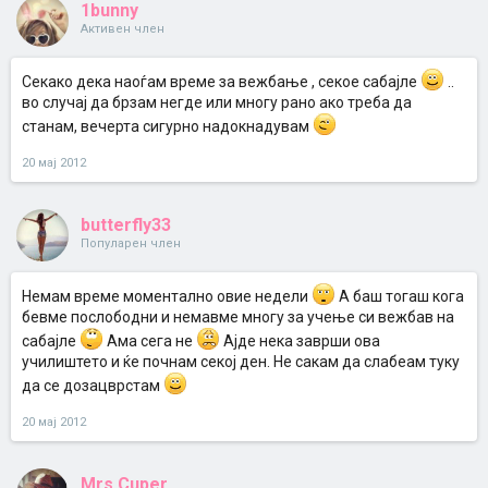
1bunny
Активен член
Секако дека наоѓам време за вежбање , секое сабајле
..
во случај да брзам негде или многу рано ако треба да
станам, вечерта сигурно надокнадувам
20 мај 2012
butterfly33
Популарен член
Немам време моментално овие недели
А баш тогаш кога
бевме послободни и немавме многу за учење си вежбав на
сабајле
Ама сега не
Ајде нека заврши ова
училиштето и ќе почнам секој ден. Не сакам да слабеам туку
да се дозацврстам
20 мај 2012
Mrs.Cuper