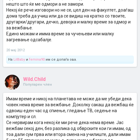
нешто што ќе ме одмори а не замори.
Некој ќе рече изговори но не се, цел ден на факултет, доаѓаш
дома треба да учиш или да се видиш на кратко со твоите,
другарки/другари, дечко, девојка и малку време за одмор и
за вежбање.
Едино можам и имма време за чучењеви или малку
загревање одсабалје.
20 мај 2012
На
LilBaby
и
femina90
им се допаѓа ова.
Wild.Child
Популарен член
Имам време и никој на планетава не може да ме убеди дека
човек нема време за вежбање. Доколку сакаш да вежбаш ќе
одвоиш еден час од спиење, гледање ТВ, седење на
компјутер и сл.
Се нервирам кога некој ќе ми рече дека нема време. Јас
вежбам секој ден, без разлика од обврските кои ги имам, од
тоа дали сум прва или втора смена на училиште, дали имам