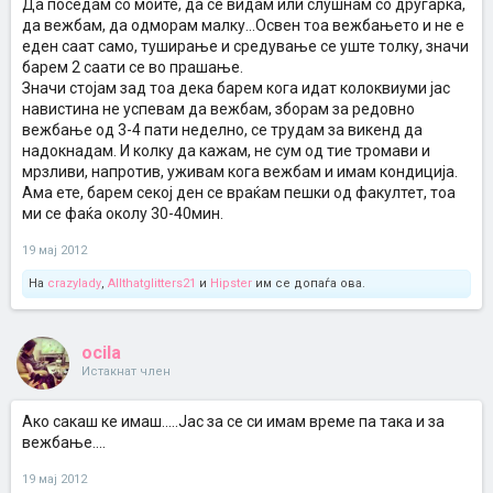
Да поседам со моите, да се видам или слушнам со другарка,
да вежбам, да одморам малку...Освен тоа вежбањето и не е
еден саат само, туширање и средување се уште толку, значи
барем 2 саати се во прашање.
Значи стојам зад тоа дека барем кога идат колоквиуми јас
навистина не успевам да вежбам, зборам за редовно
вежбање од 3-4 пати неделно, се трудам за викенд да
надокнадам. И колку да кажам, не сум од тие тромави и
мрзливи, напротив, уживам кога вежбам и имам кондиција.
Ама ете, барем секој ден се враќам пешки од факултет, тоа
ми се фаќа околу 30-40мин.
19 мај 2012
На
crazylady
,
Allthatglitters21
и
Hipster
им се допаѓа ова.
ocila
Истакнат член
Ако сакаш ке имаш.....Јас за се си имам време па така и за
вежбање....
19 мај 2012