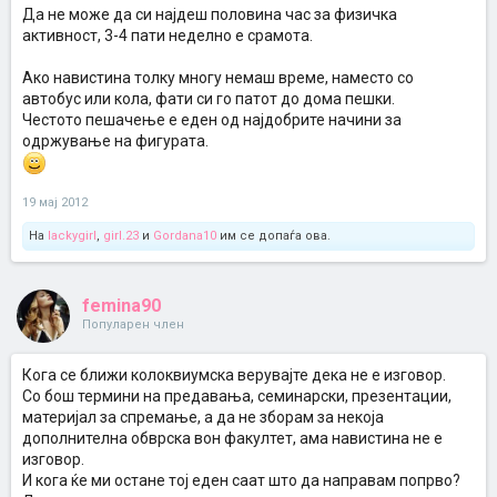
Да не може да си најдеш половина час за физичка
активност, 3-4 пати неделно е срамота.
Ако навистина толку многу немаш време, наместо со
автобус или кола, фати си го патот до дома пешки.
Честото пешачење е еден од најдобрите начини за
одржување на фигурата.
19 мај 2012
На
lackygirl
,
girl.23
и
Gordana10
им се допаѓа ова.
femina90
Популарен член
Кога се ближи колоквиумска верувајте дека не е изговор.
Со бош термини на предавања, семинарски, презентации,
материјал за спремање, а да не зборам за некоја
дополнителна обврска вон факултет, ама навистина не е
изговор.
И кога ќе ми остане тој еден саат што да направам попрво?