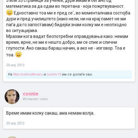
5 или 55 страници за учење, дури имам и бегано од
математика за да одам во теретана - која пожртвуваност.
Едноставно тоа ми е пред се`, во моменталнава состојба
дури и пред училиштето (иако нели, ни на крај памет не ми
паѓа да го запоставам) бидејќи знам колку ми е неопходно
во ситуацијава.
Мразам кога вадат беспотребни оправдувања како: немам
време, врне, не ми е нешто добро, ми се спие и слични
глупости. Ако сакаш бараш начин, а ако не - изговор. Тоа е
тоа.
20 мај 2012
На
MarchelineAmaru
и
ludoto19
им се допаѓа ова.
connie
Истакнат член
Време имам колку сакаш, ама немам волја.
20 мај 2012