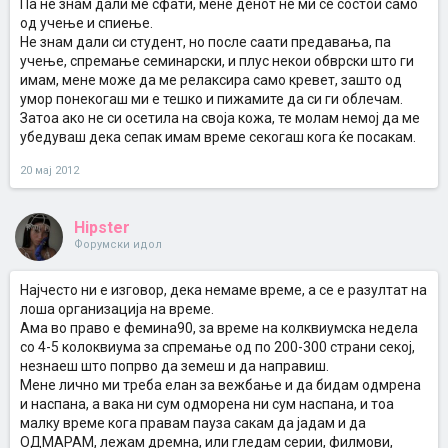
Па не знам дали ме сфати, мене денот не ми се состои само
Кликни за проширување...
барем 2 саати се во прашање.
од учење и спиење.
Значи стојам зад тоа дека барем кога идат колоквиуми јас
Не знам дали си студент, но после саати предавања, па
Па баш вежбањето многу помогнува за релаксирање и
навистина не успевам да вежбам, зборам за редовно
учење, спремање семинарски, и плус некои обврски што ги
намалување на стресот при такви периоди, како што е
вежбање од 3-4 пати неделно, се трудам за викенд да
колоквиумската недела. Сепак никој над книга не седи по 12
надокнадам. И колку да кажам, не сум од тие тромави и
имам, мене може да ме релаксира само кревет, зашто од
саати дневно.
мрзливи, напротив, уживам кога вежбам и имам кондиција.
умор понекогаш ми е тешко и пижамите да си ги облечам.
Ама ете, барем секој ден се враќам пешки од факултет, тоа ми
Затоа ако не си осетила на своја кожа, те молам немој да ме
се фаќа околу 30-40мин.
убедуваш дека сепак имам време секогаш кога ќе посакам.
20 мај 2012
Hipster
Форумски идол
Најчесто ни е изговор, дека немаме време, а се е разултат на
лоша организација на време.
Ама во право е фемина90, за време на колквиумска недела
со 4-5 колоквиума за спремање од по 200-300 страни секој,
незнаеш што попрво да земеш и да направиш.
Мене лично ми треба елан за вежбање и да бидам одмрена
и наспана, а вака ни сум одморена ни сум наспана, и тоа
малку време кога правам пауза сакам да јадам и да
ОДМАРАМ, лежам дремна, или гледам серии, филмови,