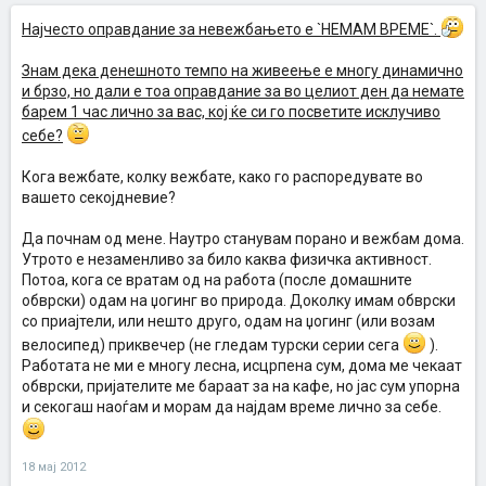
Најчесто оправдание за невежбањето е `НЕМАМ ВРЕМЕ`.
Знам дека денешното темпо на живеење е многу динамично
и брзо, но дали е тоа оправдание за во целиот ден да немате
барем 1 час лично за вас, кој ќе си го посветите исклучиво
себе?
Кога вежбате, колку вежбате, како го распоредувате во
вашето секојдневие?
Да почнам од мене. Наутро станувам порано и вежбам дома.
Утрото е незаменливо за било каква физичка активност.
Потоа, кога се вратам од на работа (после домашните
обврски) одам на џогинг во природа. Доколку имам обврски
со приајтели, или нешто друго, одам на џогинг (или возам
велосипед) приквечер (не гледам турски серии сега
).
Работата не ми е многу лесна, исцрпена сум, дома ме чекаат
обврски, пријателите ме бараат за на кафе, но јас сум упорна
и секогаш наоѓам и морам да најдам време лично за себе.
18 мај 2012