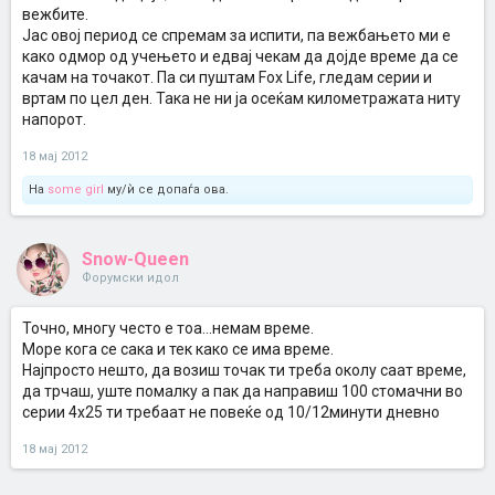
вежбите.
Јас овој период се спремам за испити, па вежбањето ми е
како одмор од учењето и едвај чекам да дојде време да се
качам на точакот. Па си пуштам Fox Life, гледам серии и
вртам по цел ден. Така не ни ја осеќам километражата ниту
напорот.
18 мај 2012
На
some girl
му/ѝ се допаѓа ова.
Snow-Queen
Форумски идол
Точно, многу често е тоа...немам време.
Море кога се сака и тек како се има време.
Најпросто нешто, да возиш точак ти треба околу саат време,
да трчаш, уште помалку а пак да направиш 100 стомачни во
серии 4х25 ти требаат не повеќе од 10/12минути дневно
18 мај 2012