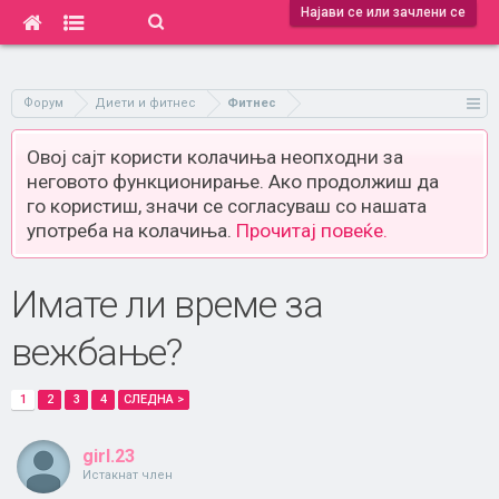
Најави се или зачлени се
Форум
Диети и фитнес
Фитнес
Овој сајт користи колачиња неопходни за
неговото функционирање. Ако продолжиш да
го користиш, значи се согласуваш со нашата
употреба на колачиња.
Прочитај повеќе.
Имате ли време за
вежбање?
1
2
3
4
СЛЕДНА >
girl.23
Истакнат член