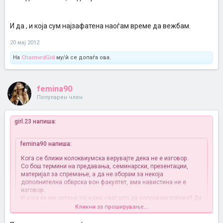
И да , и која сум најзафатена наоѓам време да вежбам.
20 мај 2012
На
CharmedGirl
му/ѝ се допаѓа ова.
femina90
Популарен член
girl.23 напиша:
femina90 напиша:
Кога се ближи колоквиумска верувајте дека не е изговор.
Со бош термини на предавања, семинарски, презентации,
материјал за спремање, а да не зборам за некоја
дополнителна обврска вон факултет, ама навистина не е
изговор.
И кога ќе ми остане тој еден саат што да направам попрво? Да
поседам со моите, да се видам или слушнам со другарка, да
Кликни за проширување...
вежбам, да одморам малку...Освен тоа вежбањето и не е
еден саат само, туширање и средување се уште толку, значи