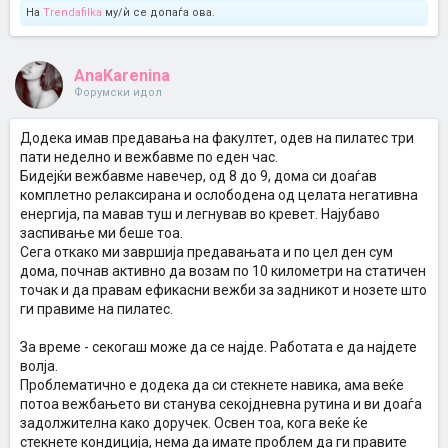
На
Trendafilka
му/ѝ се допаѓа ова.
AnaKarenina
Форумски идол
Додека имав предавања на факултет, одев на пилатес три
пати неделно и вежбавме по еден час.
Бидејќи вежбавме навечер, од 8 до 9, дома си доаѓав
комплетно релаксирана и ослободена од целата негативна
енергија, па мавав туш и легнував во кревет. Најубаво
заспивање ми беше тоа.
Сега откако ми завршија предавањата и по цел ден сум
дома, почнав активно да возам по 10 километри на статичен
точак и да правам ефикасни вежби за задникот и нозете што
ги правиме на пилатес.
За време - секогаш може да се најде. Работата е да најдете
волја.
Проблематично е додека да си стекнете навика, ама веќе
потоа вежбањето ви станува секојдневна рутина и ви доаѓа
задолжителна како доручек. Освен тоа, кога веќе ќе
стекнете кондиција, нема да имате проблем да ги правите