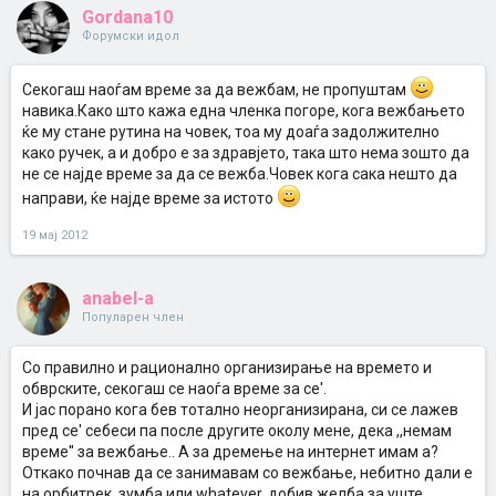
Gordana10
Форумски идол
Секогаш наоѓам време за да вежбам, не пропуштам
навика.Како што кажа една членка погоре, кога вежбањето
ќе му стане рутина на човек, тоа му доаѓа задолжително
како ручек, а и добро е за здравјето, така што нема зошто да
не се најде време за да се вежба.Човек кога сака нешто да
направи, ќе најде време за истото
19 мај 2012
anabel-a
Популарен член
Со правилно и рационално организирање на времето и
обврските, секогаш се наоѓа време за се'.
И јас порано кога бев тотално неорганизирана, си се лажев
пред се' себеси па после другите околу мене, дека ,,немам
време'' за вежбање.. А за дремење на интернет имам а?
Откако почнав да се занимавам со вежбање, небитно дали е
на орбитрек, зумба или whatever, добив желба за уште