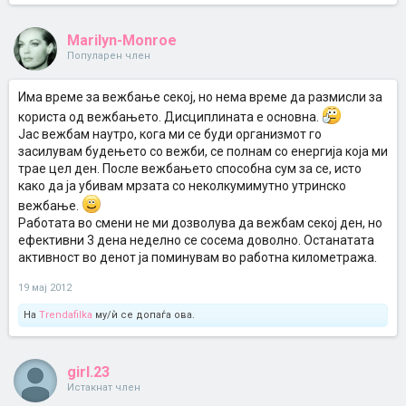
Marilyn-Monroe
Популарен член
Има време за вежбање секој, но нема време да размисли за
користа од вежбањето. Дисциплината е основна.
Јас вежбам наутро, кога ми се буди организмот го
засилувам будењето со вежби, се полнам со енергија која ми
трае цел ден. После вежбањето способна сум за се, исто
како да ја убивам мрзата со неколкумимутно утринско
вежбање.
Работата во смени не ми дозволува да вежбам секој ден, но
ефективни 3 дена неделно се сосема доволно. Останатата
активност во денот ја поминувам во работна километража.
19 мај 2012
На
Trendafilka
му/ѝ се допаѓа ова.
girl.23
Истакнат член