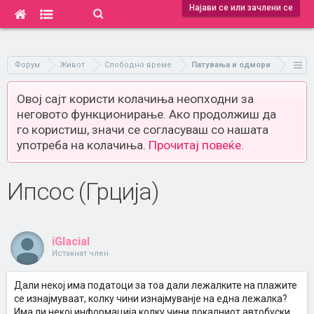
Најави се или зачлени се
Форум
Живот
Слободно време
Патувања и одмори
Овој сајт користи колачиња неопходни за
неговото функционирање. Ако продолжиш да
го користиш, значи се согласуваш со нашата
употреба на колачиња.
Прочитај повеќе.
Ипсос (Грција)
iGlacial
Истакнат член
Дали некој има податоци за тоа дали лежалките на плажите
се изнајмуваат, колку чини изнајмуванје на една лежалка?
Има ли некој информација колку чини локалниот автобуски