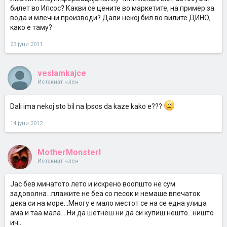
билет во Ипсос? Какви се цените во маркетите, на пример за
вода и млечни производи? Дали некој бил во вилите ДИНО,
како е таму?
23 јуни 2011
veslamkajce
Истакнат член
Dali ima nekoj sto bil na Ipsos da kaze kako e???
14 јуни 2012
MotherMonsterI
Истакнат член
Јас бев минатото лето и искрено воопшто не сум
задоволна...плажите не беа со песок и немаше впечаток
дека си на море...Многу е мало местот се на се една улица
ама и таа мала... Ни да шетнеш ни да си купиш нешто...ништо
ич..