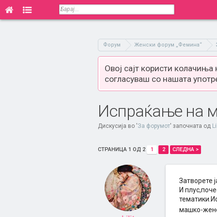
Форум
Женски форум „Фемина“
Овој сајт користи колачиња
согласуваш со нашата употр
Испраќање на м
Дискусија во '
За форумот
' започната од
Li
СТРАНИЦА 1 ОД 2
1
2
СЛЕДНА >
Затворете ј
И плус,поче
тематики.И
машко-женс