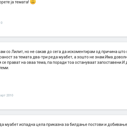
орете ја темата!
10
вам со Лилит, но не сакав до сега да искоментирам од причина што
аност за темата два-три реда муабет, а зошто не знам.Има доволн
 се прават на оваа тема, па поради тоа остануваат запоставени.И 
теми.
март 2010
да муабет испадна цела приказна за билдање постови и добивање 