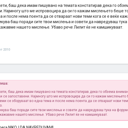
кети, баш дека имам пишувано на темата констатирав дека го обзе
и. Најмногу што ме испровоцира да си го кажам мислењето беше то
а и после нема поента да се отвараат нови теми кога се е веќе каж
ликува баш поради сите твои мислења и совети да навредуваш тука
 кажавме нашето мислење. Убаво рече Лилит ќе не камшикуваат.
рт 2010
пиша:
кети, баш дека имам пишувано на темата констатирав дека го обзема внима
ми се запоставени. Најмногу што ме испровоцира да си го кажам мислењето 
еми се зборуваат во една тема и после нема поента да се отвараат нови тем
о.
ликува баш поради сите твои мислења и совети да навредуваш тука на форум
 кажавме нашето мислење. Убаво рече Лилит ќе не камшикуваат.
era NIKOJ DA NAVREDUVAM!