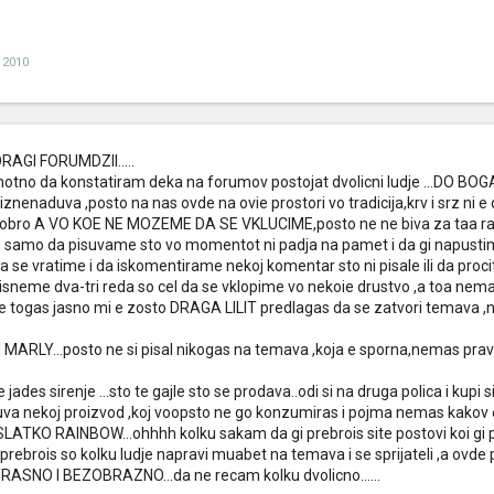
 2010
RAGI FORUMDZII.....
no da konstatiram deka na forumov postojat dvolicni ludje ...DO BO
iznenaduva ,posto na nas ovde na ovie prostori vo tradicija,krv i srz ni 
 dobro A VO KOE NE MOZEME DA SE VKLUCIME,posto ne ne biva za taa ra
samo da pisuvame sto vo momentot ni padja na pamet i da gi napustime
da se vratime i da iskomentirame nekoj komentar sto ni pisale ili da pro
sneme dva-tri reda so cel da se vklopime vo nekoie drustvo ,a toa nema d
 togas jasno mi e zosto DRAGA LILIT predlagas da se zatvori temava ,na 
ARLY...posto ne si pisal nikogas na temava ,koja e sporna,nemas pravo
 jades sirenje ...sto te gajle sto se prodava..odi si na druga polica i kup
va nekoj proizvod ,koj voopsto ne go konzumiras i pojma nemas kakov e
JSLATKO RAINBOW...ohhhh kolku sakam da gi prebrois site postovi koi gi 
prebrois so kolku ludje napravi muabet na temava i se sprijateli ,a ovde
TRASNO I BEZOBRAZNO...da ne recam kolku dvolicno......