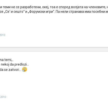
 теми не се разработени, океј, тоа е според волјата на членовите,
се „Се‘ и сешто“ и „Форумски игри“. Па нели странава има посебни и
2010
a temi,..
nekoj da predlozi...
da se zatvori...
 2010