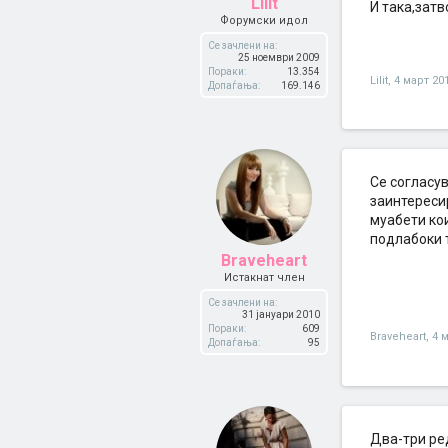
Lilit
И така,затв
Форумски идол
Се зачлени на:
25 ноември 2009
Пораки:
13.354
Lilit
,
4 март 20
Допаѓања:
169.146
Се согласу
заинтересир
муабети кои
подлабоки 
Braveheart
Истакнат член
Се зачлени на:
31 јануари 2010
Пораки:
609
Braveheart
,
4 
Допаѓања:
95
Два-три ре