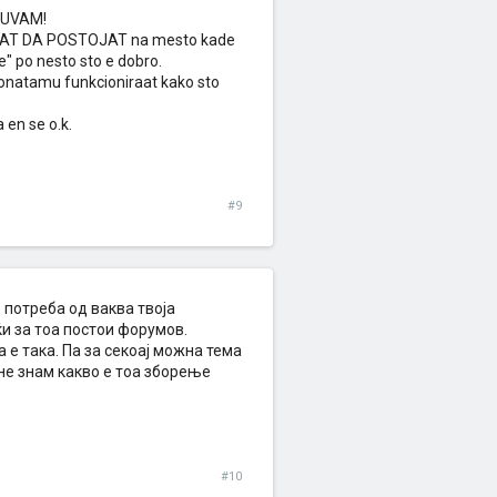
INUVAM!
SMEJAT DA POSTOJAT na mesto kade
e" po nesto sto e dobro.
onatamu funkcioniraat kako sto
 en se o.k.
#9
потреба од ваква твоја
ќи за тоа постои форумов.
 е така. Па за секоај можна тема
 не знам какво е тоа зборење
#10