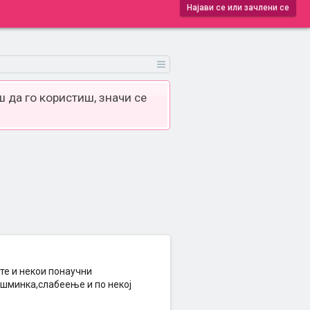
Најави се или зачлени се
 да го користиш, значи се
ите и некои понаучни
,шминка,слабеење и по некој