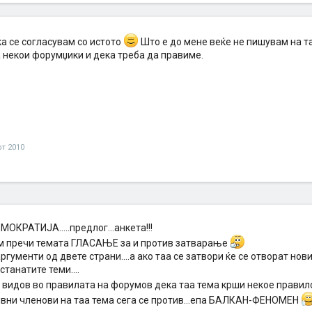
ука се согласувам со истото
Што е до мене веќе не пишувам на таа
 некои форумџики и дека треба да правиме.
рт 2010
МОКРАТИЈА.....предлог...анкета!!!
им пречи темата ГЛАСАЊЕ за и против затварање
ргументи од двете страни....а ако таа се затвори ќе се отворат нов
станатите теми....
е видов во правилата на форумов дека таа тема крши некое прави
тивни членови на таа тема сега се против...епа БАЛКАН-ФЕНОМЕН