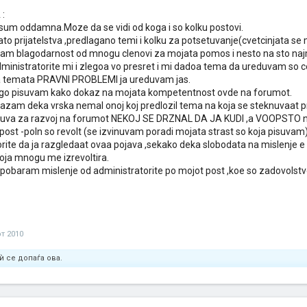
:
sum oddamna.Moze da se vidi od koga i so kolku postovi.
o prijatelstva ,predlagano temi i kolku za potsetuvanje(cvetcinjata se 
am blagodarnost od mnogu clenovi za mojata pomos i nesto na sto n
inistratorite mi i zlegoa vo presret i mi dadoa tema da ureduvam so c
 temata PRAVNI PROBLEMI ja ureduvam jas.
go pisuvam kako dokaz na mojata kompetentnost ovde na forumot.
am deka vrska nemal onoj koj predlozil tema na koja se steknuvaat prij
suva za razvoj na forumot NEKOJ SE DRZNAL DA JA KUDI ,a VOOPSTO ne
post -poln so revolt (se izvinuvam poradi mojata strast so koja pisuv
rite da ja razgledaat ovaa pojava ,sekako deka slobodata na mislenje 
koja mnogu me izrevoltira.
 pobaram mislenje od administratorite po mojot post ,koe so zadovolstv
рт 2010
ѝ се допаѓа ова.