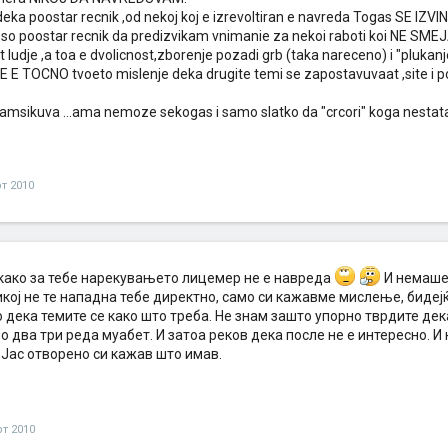
deka poostar recnik ,od nekoj koj e izrevoltiran e navreda Togas SE IZV
e so poostar recnik da predizvikam vnimanie za nekoi raboti koi NE 
t ludje ,a toa e dvolicnost,zborenje pozadi grb (taka nareceno) i "plukanj
E TOCNO tvoeto mislenje deka drugite temi se zapostavuvaat ,site i p
kamsikuva ...ama nemoze sekogas i samo slatko da "crcori" koga nestata
рт 2010
 како за тебе нарекувањето лицемер не е навреда
И немаше 
икој не те нападна тебе директно, само си кажавме мислење, бидеј
о дека темите се како што треба. Не знам зашто упорно тврдите дека
о два три реда муабет. И затоа реков дека после не е интересно. И
 Јас отворено си кажав што имав.
рт 2010