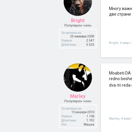
Многу важни
две страни 
Bright
Популарен член
Се зачлени на:
25 ноември 2009
Пораки:
2.547
Bright
,
4 март 
Допаѓања:
5.525
Moabeti DA n
redno beshe 
dva-tri reda 
Marley
Популарен член
Се зачлени на:
13 јануари 2010
Пораки:
1.106
Marley
,
4 март
Допаѓања:
1.192
Пол:
Машки