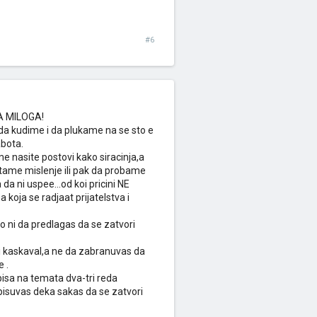
#6
GA MILOGA!
e da kudime i da plukame na se sto e
bota.
 nasite postovi kako siracinja,a
citame mislenje ili pak da probame
a ni uspee...od koi pricini NE
koja se radjaat prijatelstva i
 ni da predlagas da se zatvori
i si kaskaval,a ne da zabranuvas da
 .
pisa na temata dva-tri reda
 pisuvas deka sakas da se zatvori