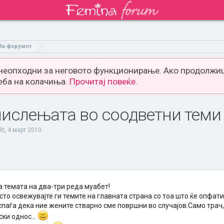
За форумот
 неопходни за неговото функционирање. Ако продолжиш
еба на колачиња.
Прочитај повеќе.
ислењата во соодветни теми
lit
,
4 март 2010
.
а темата на два-три реда муабет!
сто освежувајте ги темите на главната страна со тоа што ќе опфат
спаѓа дека ние жените стварно сме површни во случајов.Само трач
ки однос...