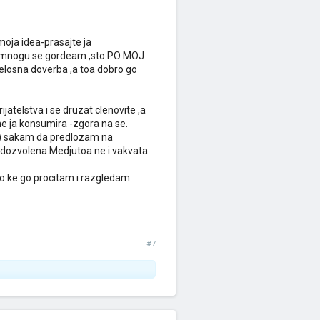
moja idea-prasajte ja
ajmnogu se gordeam ,sto PO MOJ
elosna doverba ,a toa dobro go
atelstva i se druzat clenovite ,a
 ja konsumira -zgora na se.
am) sakam da predlozam na
e dozvolena.Medjutoa ne i vakvata
o ke go procitam i razgledam.
#7