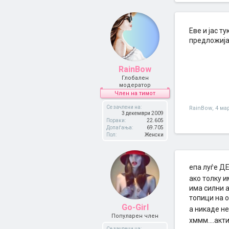
Eве и јас т
предложија
RainBow
Глобален
модератор
Член на тимот
Се зачлени на:
RainBow
,
4 ма
3 декември 2009
Пораки:
22.605
Допаѓања:
69.705
Пол:
Женски
епа луѓе ДЕ
ако толку 
има силни а
топици на о
Go-Girl
а никаде н
Популарен член
хммм....ак
Се зачлени на: