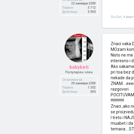
22 ноември 2009
Пораки:
3.712
Допаѓања:
3.990
Go-Girl
,
4 март
Znaci vaka D
MOzam komot
Nisto ne me 
interesno i
Ako sakame 
babyketi
pri toa bez 
Популарен член
nekade da pi
Се зачлени на:
ZNAM....eeee
29 ноември 2009
Пораки:
1.302
razgovori .
Допаѓања:
690
POCITUVAM M
!!!!!!!!!!!!!!!
Znaci ,ako ne
se proizvedu
I treto i NA
muabet i da 
temava ...S