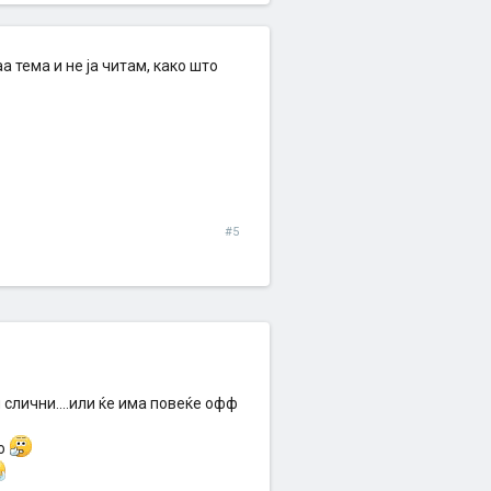
 тема и не ја читам, како што
#5
и слични....или ќе има повеќе офф
ло