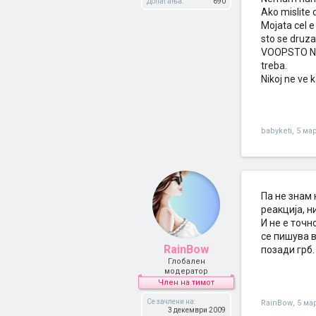
Допаѓања:
690
Ako mislite 
Mojata cel 
sto se druza
VOOPSTO NE 
treba.
Nikoj ne ve 
babyketi
,
5 ма
Па не знам
реакција, н
И не е точн
се пишува в
RainBow
позади грб.
Глобален
модератор
Член на тимот
Се зачлени на:
RainBow
,
5 ма
3 декември 2009