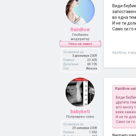
Види бејби
запоставен
во една тем
И не ти до
Само си го
RainBow
Глобален
модератор
Член на тимот
Се зачлени на:
RainBow
,
4 ма
3 декември 2009
Пораки:
22.605
Допаѓања:
69.705
Пол:
Женски
RainBow на
Види бејби
другите те
што многу т
babyketi
веќе кажан
Популарен член
И не ти до
Само си го
Се зачлени на:
29 ноември 2009
Пораки:
1.302
Nemam nam