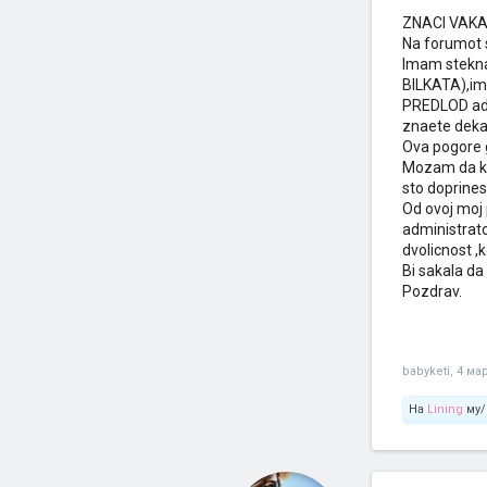
ZNACI VAKA 
Na forumot 
Imam steknat
BILKATA),im
PREDLOD adm
znaete deka
Ova pogore 
Mozam da kaz
sto doprine
Od ovoj moj 
administrato
dvolicnost ,
Bi sakala da
Pozdrav.
babyketi
,
4 ма
На
Lining
му/