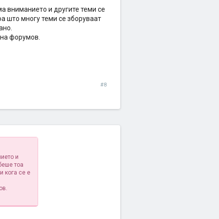
ма вниманието и другите теми се
а што многу теми се зборуваат
ано.
 на форумов.
#8
нието и
беше тоа
и кога се е
ов.