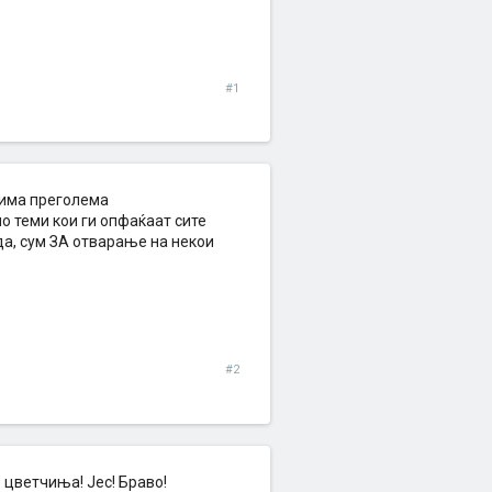
#1
 има преголема
о теми кои ги опфаќаат сите
да, сум ЗА отварање на некои
#2
цветчиња! Јес! Браво!