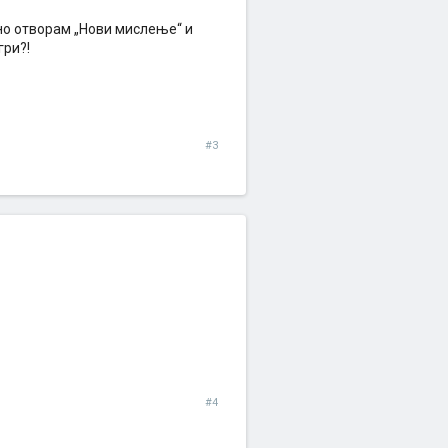
 но отворам „Нови мислење“ и
гри?!
#3
#4