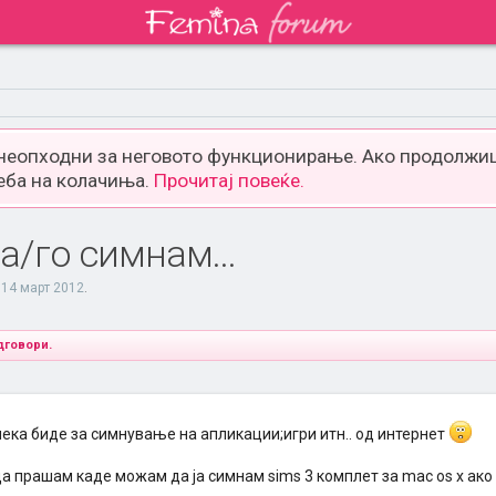
 неопходни за неговото функционирање. Ако продолжиш
еба на колачиња.
Прочитај повеќе.
а/го симнам...
,
14 март 2012
.
дговори.
нека биде за симнување на апликации;игри итн.. од интернет
а прашам каде можам да ја симнам sims 3 комплет за mac os x ако