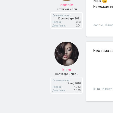
линк
connie
Неможам ни
Истакнат член
Се зачлени на:
13 септември 2011
Пораки:
303
connie
,
14 мар
Допаѓања:
204
Има тема з
k.i.m
Популарен член
Се зачлени на:
12 мај 2010
Пораки:
4.733
k.i.m
,
14 март 
Допаѓања:
5.155