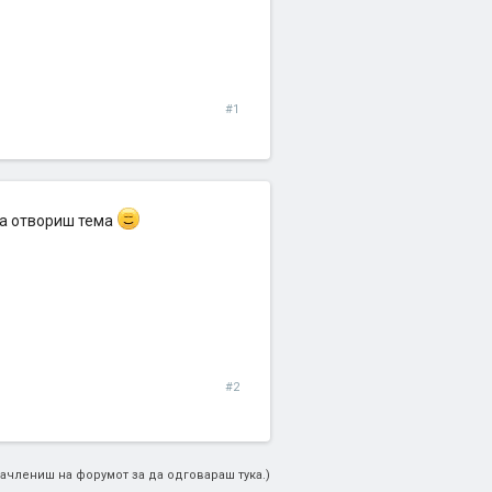
#1
да отвориш тема
#2
ачлениш на форумот за да одговараш тука.)