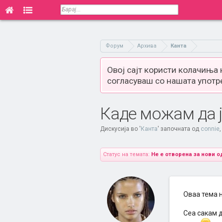
Форум
Архива
Канта
Овој сајт користи колачиња
согласуваш со нашата употр
Каде можам да ј
Дискусија во '
Канта
' започната од
connie
Статус на темата:
Не е отворена за нови о
Оваа тема 
Сеа сакам д