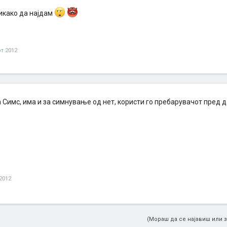
како да најдам
т 2012
а Симс, има и за симнување од нет, користи го пребарувачот пред 
2012
(Мораш да се најавиш или з