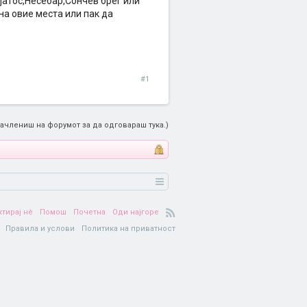
јатос,Несебар,Сончев брег или
на овие места или пак да
#1
ачлениш на форумот за да одговараш тука.)
ктирај нè
Помош
Почетна
Оди најгоре
Правила и услови
Политика на приватност