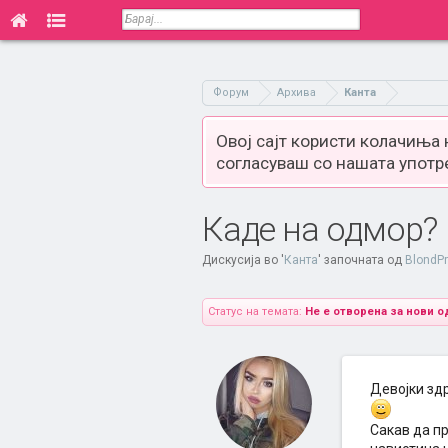
Форум
Архива
Канта
Овој сајт користи колачиња
согласуваш со нашата употр
Каде на одмор?
Дискусија во '
Канта
' започната од
BlondP
Статус на темата:
Не е отворена за нови о
Девојки здр
Сакав да п