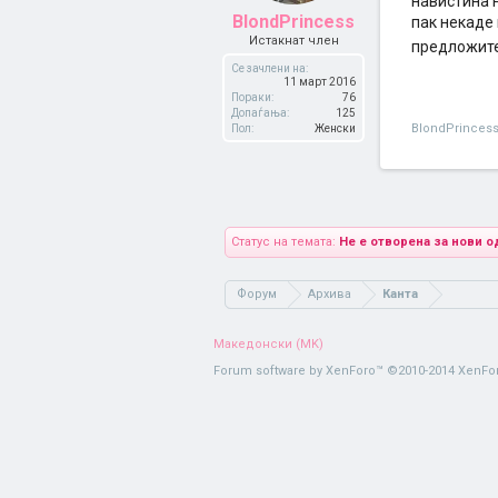
навистина 
BlondPrincess
пак некаде 
Истакнат член
предложите
Се зачлени на:
11 март 2016
Пораки:
76
Допаѓања:
125
BlondPrinces
Пол:
Женски
Статус на темата:
Не е отворена за нови о
Форум
Архива
Канта
Македонски (MK)
Forum software by XenForo™
©2010-2014 XenFor