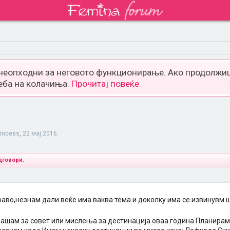
 неопходни за неговото функционирање. Ако продолжиш
еба на колачиња.
Прочитај повеќе.
rincess
,
22 мај 2016
.
дговори.
аво,незнам дали веќе има ваква тема и доколку има се извинувм ш
рашам за совет или мислења за дестинација оваа година.Планирам