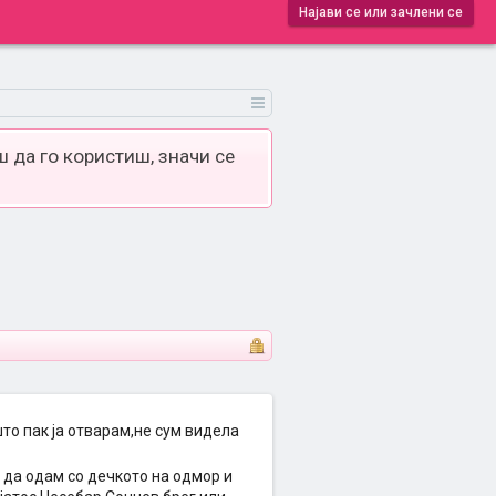
Најави се или зачлени се
 да го користиш, значи се
то пак ја отварам,не сум видела
 да одам со дечкото на одмор и