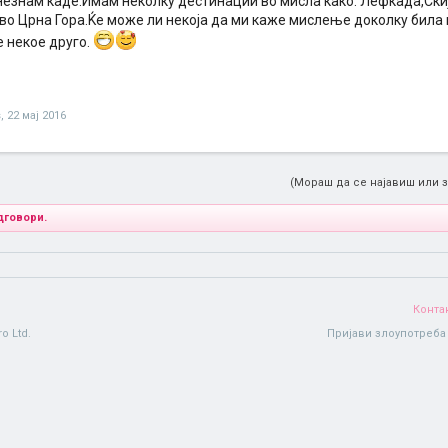
незнам каде.Имам неколку дестинации во мисла како: Лефкада,Ски
во Црна Гора.Ќе може ли некоја да ми каже мислење доколку била 
 некое друго.
s
,
22 мај 2016
(Мораш да се најавиш или з
дговори.
Конта
o Ltd.
Пријави злоупотреба