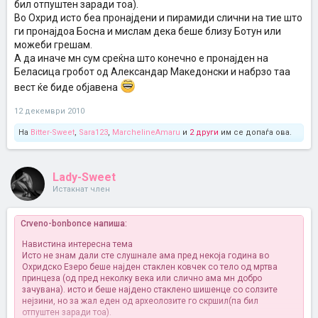
бил отпуштен заради тоа).
Во Охрид исто беа пронајдени и пирамиди слични на тие што
ги пронајдоа Босна и мислам дека беше близу Ботун или
можеби грешам.
А да иначе мн сум среќна што конечно е пронајден на
Беласица гробот од Александар Македонски и набрзо таа
вест ќе биде објавена
12 декември 2010
На
Bitter-Sweet
,
Sara123
,
MarchelineAmaru
и
2 други
им се допаѓа ова.
Lady-Sweet
Истакнат член
Crveno-bonbonce напиша:
Навистина интересна тема
Исто не знам дали сте слушнале ама пред некоја година во
Охридско Езеро беше најден стаклен ковчек со тело од мртва
принцеза (од пред неколку века или слично ама мн добро
зачувана). исто и беше најдено стаклено шишенце со солзите
нејзини, но за жал еден од археолозите го скршил(па бил
отпуштен заради тоа).