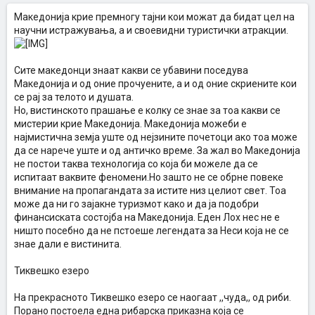
Македонија крие премногу тајни кои можат да бидат цел на
научни истражувања, а и своевидни туристички атракции.
Сите македонци знаат какви се убавини поседува
Македонија и од оние прочуените, а и од оние скриените кои
се рај за телото и душата.
Но, вистинското прашање е колку се знае за тоа какви се
мистерии крие Македонија. Македонија можеби е
најмистична земја уште од нејзините почетоци ако тоа може
да се нарече уште и од античко време. За жал во Македонија
не постои таква технологија со која би можеле да се
испитаат ваквите феномени.Но зашто не се обрне повеке
внимание на пропагандата за истите низ целиот свет. Тоа
може да ни го зајакне туризмот како и да ја подобри
финансиската состојба на Македонија. Еден Лох нес не е
ништо посебно да не пстоеше легендата за Неси која не се
знае дали е вистинита.
Тиквешко езеро
На прекрасното Тиквешко езеро се наогаат ,,чуда,, од риби.
Порано постоела една рибарска приказна која се