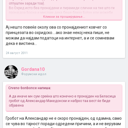
отпуштен заради тоа).
Во Охрид исто беа пронајдени и пирамиди слични на тие што ги
пронајдоа Босна и мислам дека беше близу Ботун или можеби
Кликни за проширување...
грешам.
А да иначе мн сум среќна што конечно е пронајден на Беласица
гробот од Александар Македонски и набрзо таа вест ќе биде
Aj нешто повеќе околу ова со пронајдениот ковчег со
објавена
принцезата во охридско....ако знае некој нека пише, не
можам да најдам податоци на интернет, а и се сомневам
дека е вистина...
24 август 2011
Gordana10
Форумски идол
Crveno-bonbonce напиша:
А да иначе мн сум среќна што конечно е пронајден на Беласица
гробот од Александар Македонски и набрзо таа вест ќе биде
објавена
Гробот на Александар не е скоро пронајден, од одамна, само
се чува во тајност поради одредени причини, а и не верувам