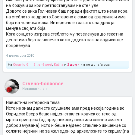
на Кожув и за кои претпоставувам не сте чуле.
Дрвото се вика Гол човек баш поради фактот што нема кора
на стеблото на дрвото.Составено е само од срцевина и има
боја на човечка кожа. Интересно е тоа што ова дрво ја
менува својата боја.
Кога сонцето изгрева стеблото му позеленува ,во текот на
денот има боја на човечка кожа додека пак на зајдисонце
поцрвенува.
4 декември 2010
На
Cosmic Girl
,
Bitter-Sweet
,
Katiija
и
2 други
им се допаѓа ова.
Crveno-bonbonce
Истакнат член
Навистина интересна тема
Исто не знам дали сте слушнале ама пред некоја година во
Охридско Езеро беше најден стаклен ковчек со тело од
мртва принцеза (од пред неколку века или слично ама мн
добро зачувана). исто и беше најдено стаклено шишенце со
солзите нејзини, но за жал еден од археолозите го скршил(па