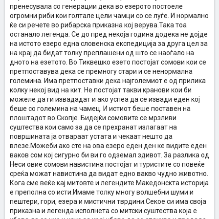
пренесувала со генерации дека во езерото постоеле
огромни риби кои голтале цели чамци со се луѓе. И нормално
ќе си речете во рибарска приказна кој верува.Така тоа
останало легенда. Се до пред некоја година додека не дојде
на истото езеро една словенска експедиција за друга цел за
на крај да бидат толку преплашени од што се наоѓало на
дното на езетото. Во Тиквешко езето постојат сомови кои се
претпоставува дека се премногу стари и се ненормална
големина. Има претпоставки дека најголемиот е од прилика
колку некој вид на кит. Не постојат такви кранови кои би
можеле да ги извададат и ако успеа да се извади еден кој
беше со големина на чамец. И истиот беше поставен на
плоштадот во Скопје. Бидејќи сомовите се мрзливи
суштества кои само за да се прехранат излагаат на
површината ја отвараат устата и чекаат нешто да
влезе.Можеби ако сте на ова езеро еден ден ке видите еден
ваков сом кој сигурно би ви го одземал здивот. За разлика од
Неси овие сомови навистина постојат и туристите со повеќе
среќа можат навистина да видат едно вакво чудно животно.
Кога сме веќе кај митовте и легендите Македонскта историја
е преполна со исти.Имаме толку многу волшебни шуми и
пештери, гори, езера и мистични тврдини.Секое си има своја
приказна и легенда исполнета со митски суштества која е