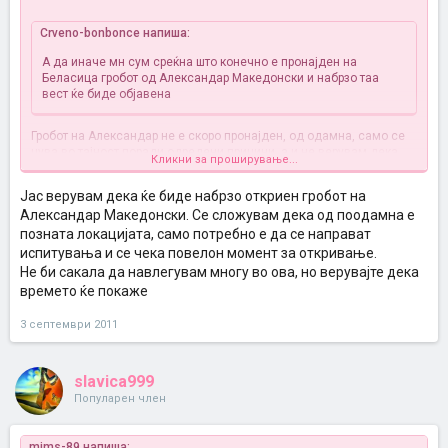
Crveno-bonbonce напиша:
А да иначе мн сум среќна што конечно е пронајден на
Беласица гробот од Александар Македонски и набрзо таа
вест ќе биде објавена
Гробот на Александар не е скоро пронајден, од одамна, само се
чува во тајност поради одредени причини, а и не верувам дека
Кликни за проширување...
некогаш ќе биде објавено дека е пронајден, работава ко божем
никој не знае каде е, а уствари сите знаат
а бога ми ако некогаш
Јас верувам дека ќе биде набрзо откриен гробот на
објават, можам да замислам каков хаос ќе настане
Александар Македонски. Се сложувам дека од поодамна е
Македонија е убава земја и многу мистерии крие, само треба
некој да ги открие
како рудникот Алшар, посебно за рудата во
позната локацијата, само потребно е да се направат
него и која што е поврзана со сонцето, а се смета дека
испитувања и се чека повелон момент за откривање.
Александар со неа го премачкувал копјето за да кога напаѓал, со
Не би сакала да навлегувам многу во ова, но верувајте дека
својот отсјај ги заслепи противниците и на тој начин да не бидат
времето ќе покаже
успешни во нападот.Интересна поврзаност, легенда како и да се
нарече, има доста, па би било добро да се знаат, чисто ради
3 септември 2011
љубопитство или информативно
slavica999
Популарен член
mims-89 напиша: