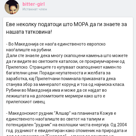
bitter-girl
Истакнат член
Еве неколку податоци што МОРА да ги знаете за
нашата татковина!
- Во Македонија се наоѓа единственото европско
наоѓалиште на рубини.
Дали сте знаеле дека многу скапоцени камења што можете
да ги видите во светските каталози, се прокриумчарени од
Прилепско. Странците го купуваат скапоцениот камен по
багателни цени. Поради неупатеноста и желбата за
заработка, кај Прилепчани поминала приказната дека
станува збор за минералот корунд и тоа од најниска класа.
Рубини во Македонија има и може да се најдат во
лежиштата на доломитските мермери како што е
прилепскиот сивец.
- Македонскиот рудник “Алшар” на планината Кожув е
единственото наоѓалиште во светот на талиум и
потенцијален “рудник” на еколошки чиста енергија. Од 2004
год. рудникот е евидентиран како споменик на природата и