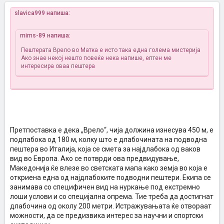
slavica999 напиша:
mims-89 напиша:
Пештерата Врело во Матка е исто така една голема мистерија
Ако знае некој нешто повеќе нека напише, ептен ме
интересира оваа пештера
Претпоставка е дека „Врело“, чија должина изнесува 450 м, е
подлабока од 180 м, колку што е длабочината на подводна
пештера во Италија, која се смета за најдлабока од ваков
вид во Европа. Ако се потврди ова предвидување,
Македонија ќе влезе во светската мапа како земја во која е
откриена една од најдлабоките подводни пештери. Екипа се
занимава со специфичен вид на нуркање под екстремно
лоши услови и со специјална опрема. Тие треба да достигнат
длабочина од околу 200 метри. Истражувањата ќе отвораат
можности, да се предизвика интерес за научни и спортски