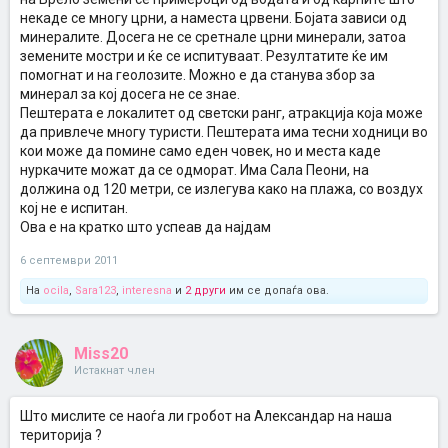
некаде се многу црни, а наместа црвени. Бојата зависи од
минералите. Досега не се сретнале црни минерали, затоа
земените мостри и ќе се испитуваат. Резултатите ќе им
помогнат и на геолозите. Можно е да станува збор за
минерал за кој досега не се знае.
Пештерата е локалитет од светски ранг, атракција која може
да привлече многу туристи. Пештерата има тесни ходници во
кои може да помине само еден човек, но и места каде
нуркачите можат да се одморат. Има Сала Пеони, на
должина од 120 метри, се излегува како на плажа, со воздух
кој не е испитан.
Ова е на кратко што успеав да најдам
6 септември 2011
На
ocila
,
Sara123
,
interesna
и
2 други
им се допаѓа ова.
Miss20
Истакнат член
Што мислите се наоѓа ли гробот на Александар на наша
територија ?