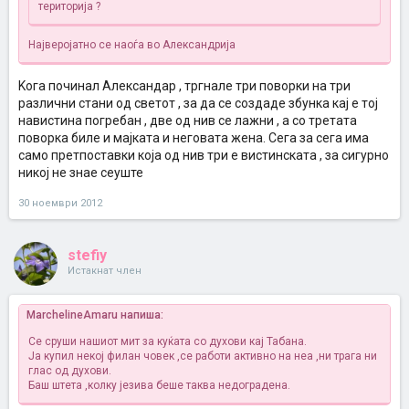
територија ?
Најверојатно се наоѓа во Александрија
Koга починал Александар , тргнале три поворки на три
различни стани од светот , за да се создаде збунка кај е тој
навистина погребан , две од нив се лажни , а со третата
поворка биле и мајката и неговата жена. Сега за сега има
само претпоставки која од нив три е вистинската , за сигурно
никој не знае сеуште
30 ноември 2012
stefiy
Истакнат член
MarchelineAmaru напиша:
Се сруши нашиот мит за куќата со духови кај Табана.
Ја купил некој филан човек ,се работи активно на неа ,ни трага ни
глас од духови.
Баш штета ,колку језива беше таква недоградена.