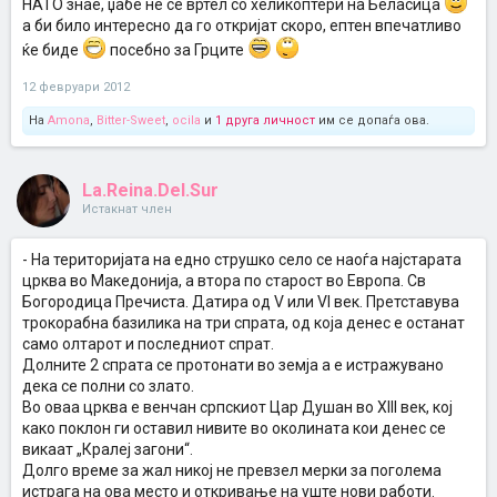
НАТО знае, џабе не се вртел со хеликоптери на Беласица
а би било интересно да го откријат скоро, ептен впечатливо
ќе биде
посебно за Грците
12 февруари 2012
На
Amona
,
Bitter-Sweet
,
ocila
и
1 друга личност
им се допаѓа ова.
La.Reina.Del.Sur
Истакнат член
- На територијата на едно струшко село се наоѓа најстарата
црква во Македонија, а втора по старост во Европа. Св
Богородица Пречиста. Датира од V или VI век. Претставува
трокорабна базилика на три спрата, од која денес е останат
само олтарот и последниот спрат.
Долните 2 спрата се протонати во земја а е истражувано
дека се полни со злато.
Во оваа црква е венчан српскиот Цар Душан во XIII век, кој
како поклон ги оставил нивите во околината кои денес се
викаат „Кралеј загони“.
Долго време за жал никој не превзел мерки за поголема
истрага на ова место и откривање на уште нови работи.