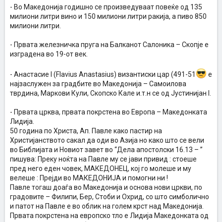
- Во Македонија годишно се произведуваат повеќе од 135
милиони литри вино и 150 милиони литри ракија, а пиво 850
милиони литри.
- Првата железничка пруга на Балканот Салоника – Скопје е
изградена во 19-от век.
- Анастасие I (Flavius Anastasius) византиски цар (491-51
е
најзаслужен за градбите во Македонија – Самоилова
тврдина, Маркови Кули, Скопско Кале и.т.н се од Јустинијан I.
- Првата црква, првата покрстена во Европа – Македонката
Лидија.
50 година по Христа, Ап. Павле како пастир на
Христијанството сакал да оди во Азија но како што се вели
во Библијата и Новиот завет во “Дела апостолски 16.13 – ”
пишува: Преку ноќта на Павле му се јави привид : стоеше
пред него еден човек, МАКЕДОНЕЦ, кој го молеше и му
велеше : Прејди во МАКЕДОНИЈА и помогни ни !
Павле тогаш доаѓа во Македонија и основа нови цркви, по
градовите – Филипи, Бер, Стоби и Охрид, со што симболично
и патот на Павле е во облик на голем крст над Македонија.
Првата покрстена на европско тло е Лидија Македонката од