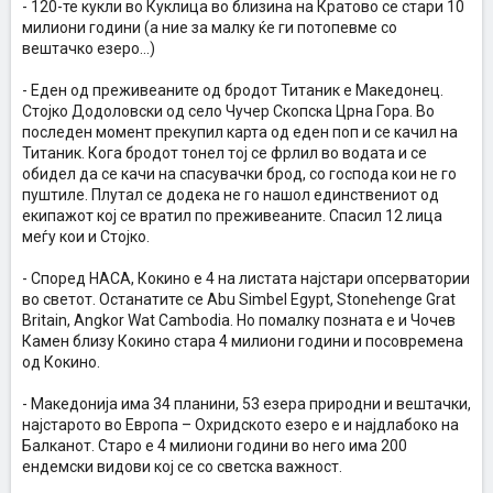
- 120-те кукли во Куклица во близина на Кратово се стари 10
милиони години (а ние за малку ќе ги потопевме со
вештачко езеро…)
- Еден од преживеаните од бродот Титаник е Македонец.
Стојко Додоловски од село Чучер Скопска Црна Гора. Во
последен момент прекупил карта од еден поп и се качил на
Титаник. Кога бродот тонел тој се фрлил во водата и се
обидел да се качи на спасувачки брод, со господа кои не го
пуштиле. Плутал се додека не го нашол единствениот од
екипажот кој се вратил по преживеаните. Спасил 12 лица
меѓу кои и Стојко.
- Според НАСА, Кокино е 4 на листата најстари опсерватории
во светот. Останатите се Abu Simbel Egypt, Stonehenge Grat
Britain, Angkor Wat Cambodia. Но помалку позната е и Чочев
Камен близу Кокино стара 4 милиони години и посовремена
од Кокино.
- Македонија има 34 планини, 53 езера природни и вештачки,
најстарото во Европа – Охридското езеро е и најдлабоко на
Балканот. Старо е 4 милиони години во него има 200
ендемски видови кој се со светска важност.