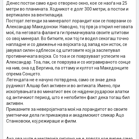
Денес постои само едно отворено окно, кое се наоѓа на 25
метри во планината. Ходникот е долг 300 метри, а постои и
вертикален за вентилација.
Постојат легенди за минералот лорандит кои се поврзани со
Александар Македонски. Наводно, тој прв ја открил неговата
моќ, па неговата фаланга ги премачкувала своите штитови
со овој минерал. Во битките, кои тој ги водел секогаш точно
напладне и со движење на војската од запад кон исток, се
јавувал силен одблесок од штитовите кој ја заслепувал
противничката војска. Со тоа и се поврзуваат успесите на
Александар. Тоа, пак, се поврзува и со изгравираното сонце
на нив, она од Вергина, па оттаму и култот на Македонците
спрема Сонцето.
Легендата не е начуно потврдена, само се знае дека
рудникот Алшар бил активен и во антиката. Имено, при
ископувањата во минатиот век се најдени рударски алатки
од античкиот период, што е непобитен факт дека тогаш бил
активен.
Приказните за неверојатната моќ на лорандитот во своите
уметнички дела ги прикажува и академскиот сликар Ацо
Станковски, кој режираше и филм.
Ако ова уште е мистерија сигурно не е дрвото кое вирее само