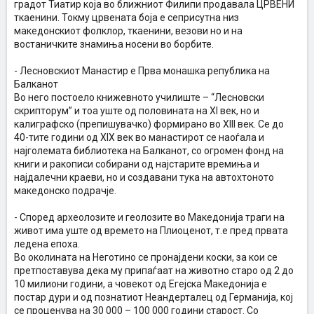
градот Тиатир која во ближниот Филипи продавала ЦРВЕНИ
ткаенини. Токму црвената боја e сеприсутна низ
македонскиот фолклор, ткаенини, везови но и на
востаничките знамиња носени во борбите.
- Лесновскиот Манастир е Прва монашка република на
Балканот
Во него постоело книжевното училиште – “Лесновски
скрипторум” и тоа уште од половината на XI век, но и
калиграфско (препишувачко) формирано во XIII век. Се до
40-тите години од XIX век во манастирот се наоѓала и
најголемата библиотека на Балканот, со огромен фонд на
книги и ракописи собирани од најстарите времиња и
најдалечни краеви, но и создавани тука на автохтоното
македонско подрачје.
- Според археолозите и геолозите во Македонија траги на
живот има уште од времето на Плиоценот, т.е пред првата
ледена епоха.
Во околината на Неготино се пронајдени коски, за кои се
претпоставува дека му припаѓаат на животно старо од 2 до
10 милиони години, а човекот од Егејска Македонија е
постар дури и од познатиот Неандерталец од Германија, кој
се проценува на 30 000 – 100 000 години старост. Со