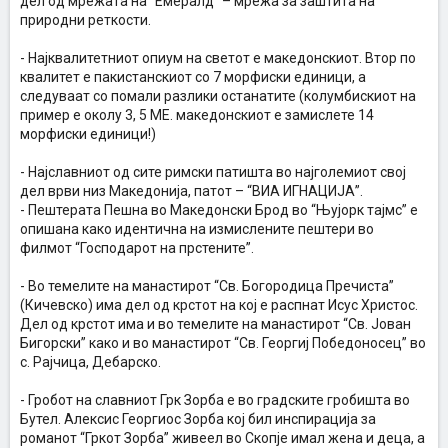
дел од мрежата на “Емералд” – мрежа за заштита на
природни реткости.
- Најквалитетниот опиум на светот е македонскиот. Втор по
квалитет е пакистанскиот со 7 морфиски единици, а
следуваат со помали разлики останатите (колумбискиот на
пример е околу 3, 5 МЕ. македонскиот е замислете 14
морфиски единици!)
- Најславниот од сите римски патишта во најголемиот свој
дел врви низ Македонија, патот – “ВИА ИГНАЦИЈА”.
- Пештерата Пешна во Македонски Брод во “Њујорк тајмс” е
опишана како идентична на измислените пештери во
филмот “Господарот на прстените”.
- Во темелите на манастирот “Св. Богородица Пречиста”
(Кичевско) има дел од крстот на кој е распнат Исус Христос.
Дел од крстот има и во темелите на манастирот “Св. Јован
Бигорски” како и во манастирот “Св. Георгиј Победоносец” во
с. Рајчица, Дебарско.
- Гробот на славниот Грк Зорба е во градските гробишта во
Бутел. Алексис Георгиос Зорба кој бил инспирација за
романот “Гркот Зорба” живеел во Скопје имал жена и деца, а