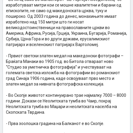
изработуваат митри кои се мошне квалитетни и барани од
епископите, не само од македонската црква, туку и
пошироко. Од 2003 година до денес, монахињите имаат
изработено над 150 митри што ги носат
великодостоинственици на православните цркви во
Америка, Африка, Русија, Грција, Украина, Бугарија, Романија,
Србија, Црна Гора и во други држави, ерусалимскиот
патријарх и вселенскиот патријарх Вартоломеј.
- Првиот светски златен медал на македонски фотографи –
Браќата Манаки во 1905 год. во Битола отвараат ново
“Студио за уметничка фотографија” и учествуваат на
големата светска изложба на фотографии во романскиот
град Синаја 1906 година, каде освојуваат прво место и
златен медал за нивната фотографска колекција.
- Во Скопје животот континуирано трае најмалку 7000 – 8000
години. Докази се Неолитската тумба во Чаир, покрај
Неолитската тумба во Маџари и неолитската населба на
Скопската Тврдина.
- Прва зоолошка градина на Балканот е во Скопје.