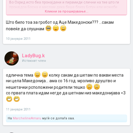
Во Охрид исто беа пронајдени и пирамиди слични на тие што ги
пронајдоа Босна и мислам дека беше близу Ботун или можеби
Кликни за проширување...
грешам.
А да иначе мн сум среќна што конечно е пронајден на Беласица
гробот од Александар Македонски и набрзо таа вест ќе биде
Што било тоа за гробот од Аце Македонски??? ...сакам
објавена
повеќе да слушнам
10 јануари 2011
LadyBug.k
Истакнат член
одлична тема
колку сакам да шетам по вакви места
ни цела Македонија... ама со 16 год. мрзливо друштво и
нешетачки рсположени родители тешко
со првата плата идам негде да шетнам низ македонијава <3
11 јануари 2011
На
MarchelineAmaru
му/ѝ се допаѓа ова.