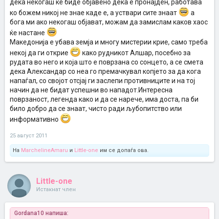
дека некогаш ќе биде објавено дека е пронајден, работава
ко божем никој не знае каде е, а уствари сите знаат
а
бога ми ако некогаш објават, можам да замислам каков хаос
ќе настане
Македонија е убава земја и многу мистерии крие, само треба
некој да ги открие
како рудникот Алшар, посебно за
рудата во него и која што е поврзана со сонцето, а се смета
дека Александар со неа го премачкувал копјето за да кога
напаѓал, со својот отсјај ги заслепи противниците и на тој
начин да не бидат успешни во нападот.Интересна
поврзаност, легенда како и да се нарече, има доста, па би
било добро да се знаат, чисто ради љубопитство или
информативно
25 август 2011
На
MarchelineAmaru
и
Little-one
им се допаѓа ова.
Little-one
Истакнат член
Gordana10 напиша: