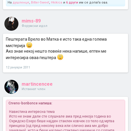
На
душленце
,
Bitter-Sweet
,
Hkikica
и
6 други
им се допаѓа ова.
mims-89
Форумски идол
Пештерата Врело во Матка е исто така една голема
мистерија
Ако знае некој нешто повеќе нека напише, ептен ме
интересира оваа пештера
12 јануари 2011
martincencee
Истакнат член
Crveno-bonbonce напиша:
Навистина интересна тема
Исто не знам дали сте слушнале ама пред некоја година во
Охридско Езеро беше најден стаклен ковчек со тело од мртва
принцеза (од пред неколку века или слично ама мн добро
зачувана). исто и беше најдено стаклено шишенце со солзите