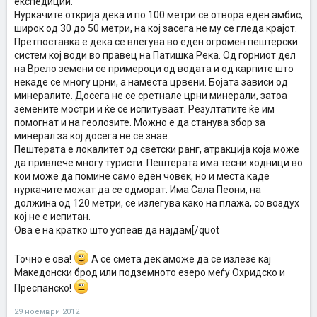
експедиции.
Нуркачите открија дека и по 100 метри се отвора еден амбис,
широк од 30 до 50 метри, на кој засега не му се гледа крајот.
Претпоставка е дека се влегува во еден огромен пештерски
систем кој води во правец на Патишка Река. Од горниот дел
на Врело земени се примероци од водата и од карпите што
некаде се многу црни, а наместа црвени. Бојата зависи од
минералите. Досега не се сретнале црни минерали, затоа
земените мостри и ќе се испитуваат. Резултатите ќе им
помогнат и на геолозите. Можно е да станува збор за
минерал за кој досега не се знае.
Пештерата е локалитет од светски ранг, атракција која може
да привлече многу туристи. Пештерата има тесни ходници во
кои може да помине само еден човек, но и места каде
нуркачите можат да се одморат. Има Сала Пеони, на
должина од 120 метри, се излегува како на плажа, со воздух
кој не е испитан.
Ова е на кратко што успеав да најдам[/quot
Точно е ова!
А се смета дек аможе да се излезе кај
Македонски брод или подземното езеро меѓу Охридско и
Преспанско!
29 ноември 2012