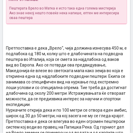
Пештерата Врело во Матка е исто така една голема мистерија
Ако знае некој нешто повеќе нека напише, ептен ме интересира
оваа пештера
Претпоставка е дека „Врело“, чија должина изнесува 450 м, е
подлабока од 180 м, колку што е длабочината на подводна
пештера во Италија, која се смета за најдлабока од ваков
вид во Европа. Ако се потврди ова предвидување,
Македонија ќе влезе во светската мапа како земја во која е
откриена една од најдлабоките подводни пештери. Екипа се
занимава со специфичен вид на нуркање под екстремно
лоши услови и со специјална опрема. Тие треба да достигнат
длабочина од околу 200 метри. Истражувањата ќе отвораат
можности, да се предизвика интерес за научни и спортски
експедиции.
Нуркачите открија дека и по 100 метри се отвора еден амбис,
широк од 30 до 50 метри, на кој засега не му се гледа крајот.
Претпоставка е дека се влегува во еден огромен пештерски
систем кој води во правец на Патишка Река. Од горниот дел
на Врело земени се примероци од водата и од карпите што