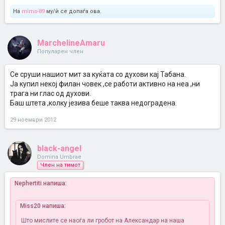
На
mims-89
му/ѝ се допаѓа ова.
MarchelineAmaru
Популарен член
Се сруши нашиот мит за куќата со духови кај Табана.
Ја купил некој филан човек ,се работи активно на неа ,ни
трага ни глас од духови.
Баш штета ,колку језива беше таква недоградена.
29 ноември 2012
black-angel
Domina Umbrae
Член на тимот
Nephertiti напиша:
Miss20 напиша:
Што мислите се наоѓа ли гробот на Александар на наша