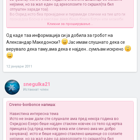
нејзини, но за жал еден од археолозите го скршил(па бил
отпуштен заради тоа).
Во Охрид исто беа пронајдени и пирамиди слични на тие што ги
пронајдоа Босна и мислам дека беше близу Ботун или можеби
Кликни за проширување...
грешам.
А да иначе мн сум среќна што конечно е пронајден на Беласица
гробот од Александар Македонски и набрзо таа вест ќе биде
Од каде таа информација си ја добила за гробот на
објавена
Александар Македонски?
Јас имам слушнато дека се
верувало дека таму,ама дека е најден...сумљам искрено
12 јануари 2011
snegulka21
Истакнат член
Crveno-bonbonce напиша:
Навистина интересна тема
Исто не знам дали сте слушнале ама пред некоја година во
Охридско Езеро беше најден стаклен ковчек со тело од мртва
принцеза (од пред неколку века или слично ама мн добро
зачувана). исто и беше најдено стаклено шишенце со солзите
нејзини, но за жал еден од археолозите го скршил(па бил