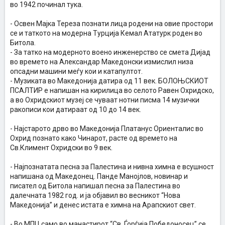
во 1942 починал тука.
- Освен Мајка Тереза познати лица родени на овие простори
се и таткото на модерна Турција Кемал Ататурк роден во
Битола.
- За татко на модерното воено инженерство се смета Дијад
во времето на Александар Македонски измислил низа
опсадни машини меѓу кои и катапултот.
- Музиката во Македонија датира од 11 век. БОЛОЊСКИОТ
ПСАЛТИР е напишан на кирилица во селото Равен Охридско,
а во Охридскиот музеј се чуваат нотни писма 14 музички
ракописи кои датираат од 10 до 14 век.
- Најстарото дрво во Македонија Платанус Ориенталис во
Охрид познато како Чинарот, расте од времето на
Св.Климент Охридски во 9 век.
- Најпознатата песна за Палестина и нивна химна е всушност
напишана од Македонец. Панде Манојлов, новинар и
писател од Битола напишал песна за Палестина во
далечната 1982 год. и ја објавил во весникот “Нова
Македонија” и денес истата е химна на Арапскиот свет.
- Во МПЦ само во манастирот “Св. Ѓорѓија Победоносец” се