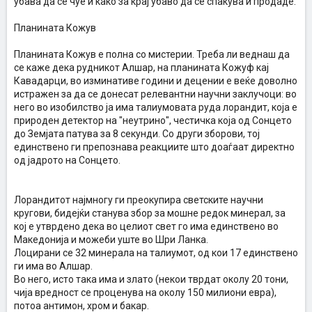
убава да се чуе и како за крај убаво да се спакува и продаде.
Планината Кожув
Планината Кожув е полна со мистерии. Треба ли веднаш да
се каже дека рудникот Алшар, на планината Кожуф кај
Кавадарци, во изминативе години и децении е веќе доволно
истражен за да се донесат релевантни научни заклучоци: во
него во изобилство ја има талиумовата руда лорандит, која е
природен детектор на "неутрино", честичка која од Сонцето
до Земјата патува за 8 секунди. Со други зборови, тој
единствено ги препознава реакциите што доаѓаат директно
од јадрото на Сонцето.
Лорандитот најмногу ги преокупира светските научни
кругови, бидејќи станува збор за мошне редок минерал, за
кој е утврдено дека во целиот свет го има единствено во
Македонија и можеби уште во Шри Ланка.
Лоцирани се 32 минералa на талиумот, од кои 17 единствено
ги има во Алшар.
Во него, исто така има и злато (некои тврдат околу 20 тони,
чија вредност се проценува на околу 150 милиони евра),
потоа антимон, хром и бакар.