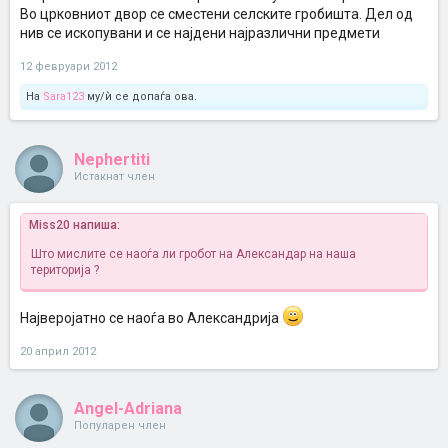
Во црковниот двор се сместени селските гробишта. Дел од
нив се ископувани и се најдени најразлични предмети
12 февруари 2012
На
Sara123
му/ѝ се допаѓа ова.
Nephertiti
Истакнат член
Miss20 напиша:
Што мислите се наоѓа ли гробот на Александар на наша
територија ?
Најверојатно се наоѓа во Александрија
20 април 2012
Angel-Adriana
Популарен член