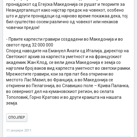
пронајдокот од Егејска Македонија се рушат и теориите за
Неандерталецот како најстар предок на човекот, особено
што и други пронајдоци од најново време покажаа дека, тој
бил суштество сосем различно од човекот или некаков
човечки предок!
- Првите карпести гравири создадени во Македонија и во
светот пред 32 000 000
Според наводите на Емануел Анати од Италија, директор на
Светскиот архив за карпеста уметност и на францускиот
академик Жан Клод, се вели дека Македонија е земја со
најголем број ваков вид карпеста уметност во светски рамки.
Мрежестите гравири, кои за прв пат беа откриени во
местото Лас Мазил, во Франција, а во Македонија се
откриени во Пелагонија, во Славишко поле – Крива Паланка,
во северниот дел на кумановскиот регион, во селата
Тополовиќ, Горно Кратово и во други краишта на нашата
земја.
СПОЈЛЕР
11 јануари 2011