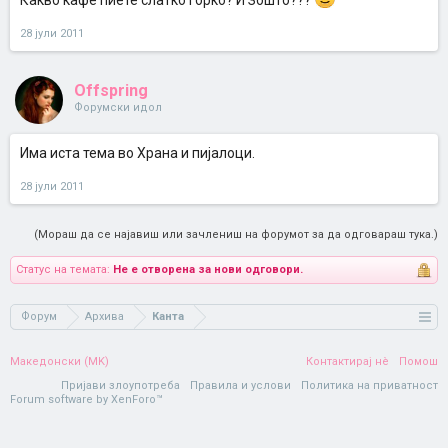
Какво кафе пиете слатко горко? И Зошто???
28 јули 2011
Offspring
Форумски идол
Има иста тема во Храна и пијалоци.
28 јули 2011
(Мораш да се најавиш или зачлениш на форумот за да одговараш тука.)
Статус на темата:
Не е отворена за нови одговори.
Форум
Архива
Канта
Македонски (MK)
Контактирај нè
Помош
Пријави злоупотреба
Правила и услови
Политика на приватност
Forum software by XenForo™