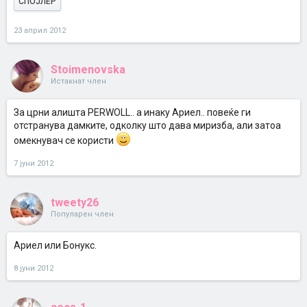
СПОЈЛЕР
23 април 2012
Stoimenovska
Истакнат член
За црни алишта PERWOLL.. а инаку Ариел.. повеќе ги
отстранува дамките, одколку што дава миризба, али затоа
омекнувач се користи
7 јуни 2012
tweety26
Популарен член
Ариел или Бонукс.
8 јуни 2012