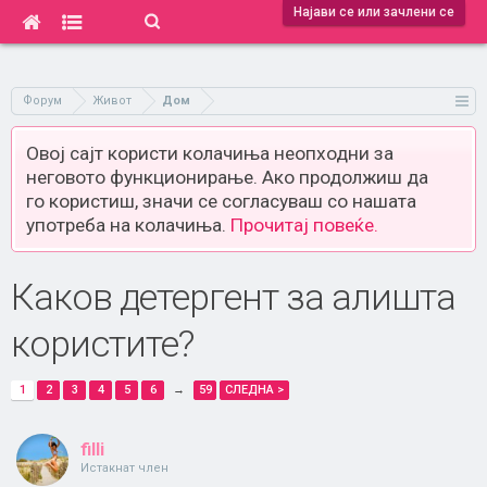
Најави се или зачлени се
Форум
Живот
Дом
Овој сајт користи колачиња неопходни за
неговото функционирање. Ако продолжиш да
го користиш, значи се согласуваш со нашата
употреба на колачиња.
Прочитај повеќе.
Каков детергент за алишта
користите?
1
2
3
4
5
6
→
59
СЛЕДНА >
filli
Истакнат член