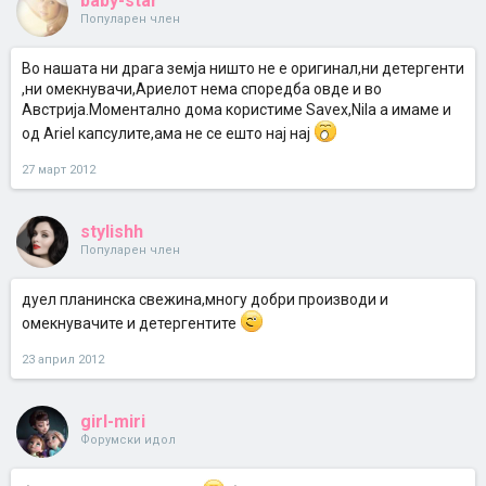
baby-star
Популарен член
Во нашата ни драга земја ништо не е оригинал,ни детергенти
,ни омекнувачи,Ариелот нема споредба овде и во
Австрија.Моментално дома користиме Savex,Nila а имаме и
од Ariel капсулите,ама не се ешто нај нај
27 март 2012
stylishh
Популарен член
дуел планинска свежина,многу добри производи и
омекнувачите и детергентите
23 април 2012
girl-miri
Форумски идол