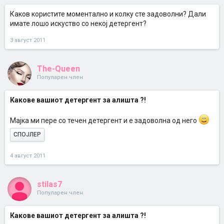
Каков користите моментално и колку сте задоволни? Дали
имате лошо искуство со некој детергент?
3 август 2011
The-Queen
Популарен член
Какове вашиот детергент за алишта ?!
Мајка ми пере со течен детергент и е задоволна од него
СПОЈЛЕР
4 август 2011
stilas7
Популарен член
Какове вашиот детергент за алишта ?!