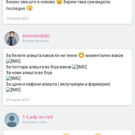
бонукс ова што е новово
барем така сум видела
последно
23 април 2012
anastasijaki
Форумски идол
За белите алишта каков ќе ни текне
моментално ваков
За постари алишта во боја ваков
За нови алишта во боја
За црни и кафени алишта ( вклучувајќи и фармерки)
23 април 2012
1-Lady-in-red
Истакнат член