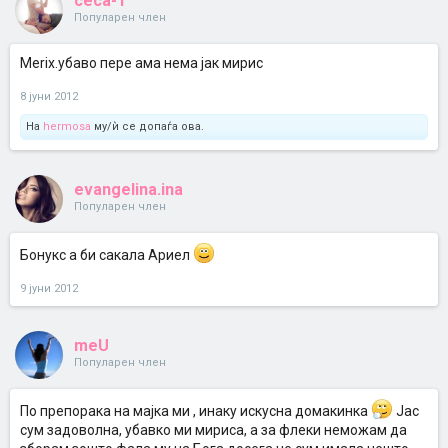
ceca-1
Популарен член
Merix.убаво пере ама нема јак мирис
8 јуни 2012
На
hermosa
му/ѝ се допаѓа ова.
evangelina.ina
Популарен член
Бонукс а би сакала Ариел
9 јуни 2012
meU
Популарен член
По препорака на мајка ми , инаку искусна домакинка
Јас
сум задоволна, убавко ми мириса, а за флеки неможам да