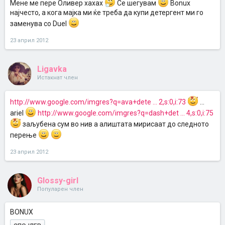
Мене ме пере Оливер хахах
Се шегувам
Bonux
најчесто, а кога мајка ми ќе треба да купи детергент ми го
заменува со Duel
23 април 2012
Ligavka
Истакнат член
http://www.google.com/imgres?q=ava+dete ... 2,s:0,i:73
...
ariel
http://www.google.com/imgres?q=dash+det ... 4,s:0,i:75
заљубена сум во нив а алиштата мирисаат до следното
перење
23 април 2012
Glossy-girl
Популарен член
BONUX