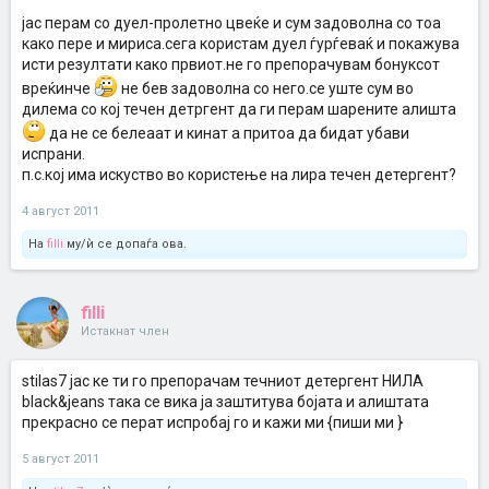
јас перам со дуел-пролетно цвеќе и сум задоволна со тоа
како пере и мириса.сега користам дуел ѓурѓеваќ и покажува
исти резултати како првиот.не го препорачувам бонуксот
вреќинче
не бев задоволна со него.се уште сум во
дилема со кој течен детргент да ги перам шарените алишта
да не се белеаат и кинат а притоа да бидат убави
испрани.
п.с.кој има искуство во користење на лира течен детергент?
4 август 2011
На
filli
му/ѝ се допаѓа ова.
filli
Истакнат член
stilas7 јас ке ти го препорачам течниот детергент НИЛА
black&jeans така се вика ја заштитува бојата и алиштата
прекрасно се перат испробај го и кажи ми {пиши ми }
5 август 2011