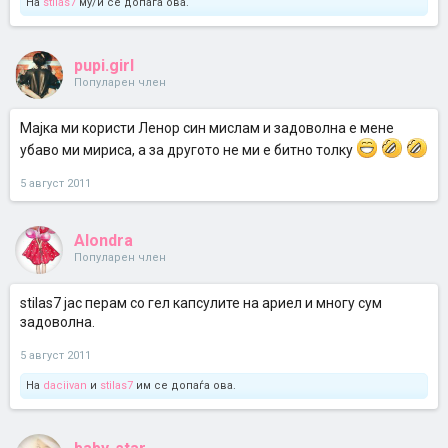
На
stilas7
му/ѝ се допаѓа ова.
pupi.girl
Популарен член
Мајка ми користи Ленор син мислам и задоволна е мене
убаво ми мириса, а за другото не ми е битно толку
5 август 2011
Alondra
Популарен член
stilas7 јас перам со гел капсулите на ариел и многу сум
задоволна.
5 август 2011
На
daciivan
и
stilas7
им се допаѓа ова.