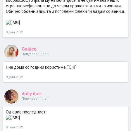
зборам,зошто фала му на Бога досега не сум имала нешто
страшно исфлекано па да чекам прашакот да ми го извади.
Обично обоени алишта и поголеми флеки ги вадам со вениш.
9 јуни 2012
Cakica
Популарен член
Ние дома со години користиме ГОНГ
9 јуни 2012
dolly.doll
Популарен член
Од овие последниот
9 јуни 2012