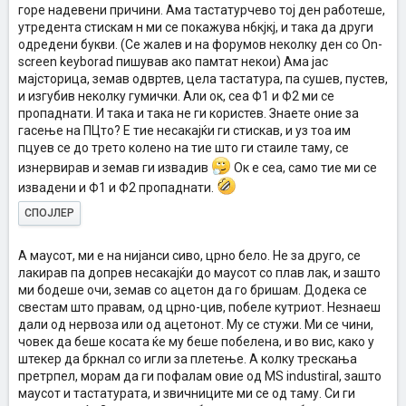
горе надевени причини. Ама тастатурчево тој ден работеше,
утредента стискам н ми се покажува н6кјкј, и така да други
одредени букви. (Се жалев и на форумов неколку ден со On-
screen keyborad пишував ако памтат некои) Ама јас
мајсторица, земав одвртев, цела тастатура, па сушев, пустев,
и изгубив неколку гумички. Али ок, сеа Ф1 и Ф2 ми се
пропаднати. И така и така не ги користев. Знаете оние за
гасење на ПЦто? Е тие несакајќи ги стискав, и уз тоа им
пцуев се до трето колено на тие што ги стаиле таму, се
изнервирав и земав ги извадив
Ок е сеа, само тие ми се
извадени и Ф1 и Ф2 пропаднати.
СПОЈЛЕР
А маусот, ми е на нијанси сиво, црно бело. Не за друго, се
лакирав па допрев несакајќи до маусот со плав лак, и зашто
ми бодеше очи, земав со ацетон да го бришам. Додека се
свестам што правам, од црно-цив, побеле кутриот. Незнаеш
дали од нервоза или од ацетонот. Му се стужи. Ми се чини,
човек да беше косата ќе му беше побелена, и во вис, како у
штекер да бркнал со игли за плетење. А колку трескања
претрпел, морам да ги пофалам овие од MS industiral, зашто
маусот и тастатурата, и звичниците ми се од таму. Си ги