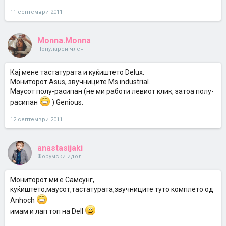
11 септември 2011
Monna.Monna
Популарен член
Кај мене тастатурата и куќиштето Delux.
Мониторот Asus, звучниците Ms industrial.
Маусот полу-расипан (не ми работи левиот клик, затоа полу-
расипан
) Genious.
12 септември 2011
anastasijaki
Форумски идол
Мониторот ми е Самсунг,
куќиштето,маусот,тастатурата,звучниците туто комплето од
Anhoch
имам и лап топ на Dell