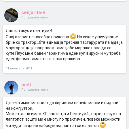
senjorita-v
Популарен член
Лаптоп асус и пентиум 4
Овој вториот е посебна приказна
На секое уклучување
брче ко трактор...бтв еднаш ја треснав тастарурата па ајде ја
мајсторот да ја поправам...ама џабе мораше нова да се
купе.Плус мн е бавен,гарант има еден куп вируси и му треба
еден формат ама ете го фаќа прашина
11 ноември 2011
meU
Популарен член
Досега имав можност да користам повеќе марки и видови
на компјутери.
Моментално имам ХП лаптоп, а и Пентиум4 , најчесто сум на
лаптопот, зошто ми е многу по практичен, повеќе можности
ми нуди... и да не набројувам, лаптоп си е лаптоп