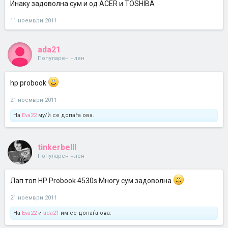
Инаку задоволна сум и од ACER и TOSHIBA
11 ноември 2011
ada21
Популарен член
hp probook
21 ноември 2011
На
Eva22
му/ѝ се допаѓа ова.
tinkerbelll
Популарен член
Лап топ HP Probook 4530s.Многу сум задоволна
21 ноември 2011
На
Eva22
и
ada21
им се допаѓа ова.