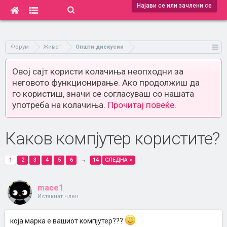
Најави се или зачлени се
Форум
Живот
Општи дискусии
Овој сајт користи колачиња неопходни за
неговото функционирање. Ако продолжиш да
го користиш, значи се согласуваш со нашата
употреба на колачиња.
Прочитај повеќе.
Каков компјутер користите?
1
2
3
4
5
6
→
14
СЛЕДНА >
mace1
Истакнат член
која марка е вашиот компјутер???