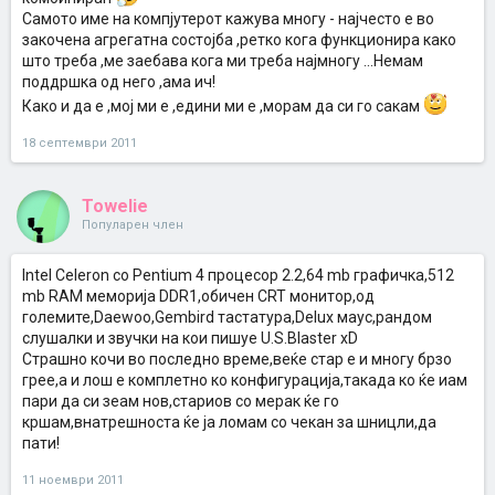
Самото име на компјутерот кажува многу - најчесто е во
закочена агрегатна состојба ,ретко кога функционира како
што треба ,ме заебава кога ми треба најмногу ...Немам
поддршка од него ,ама ич!
Како и да е ,мој ми е ,едини ми е ,морам да си го сакам
18 септември 2011
Towelie
Популарен член
Intel Celeron со Pentium 4 процесор 2.2,64 mb графичка,512
mb RAM меморија DDR1,обичен CRT монитор,од
големите,Daewoo,Gembird тастатура,Delux маус,рандом
слушалки и звучки на кои пишуе U.S.Blaster xD
Страшно кочи во последно време,веќе стар е и многу брзо
грее,а и лош е комплетно ко конфигурација,такада ко ќе иам
пари да си зеам нов,стариов со мерак ќе го
кршам,внатрешноста ќе ја ломам со чекан за шницли,да
пати!
11 ноември 2011