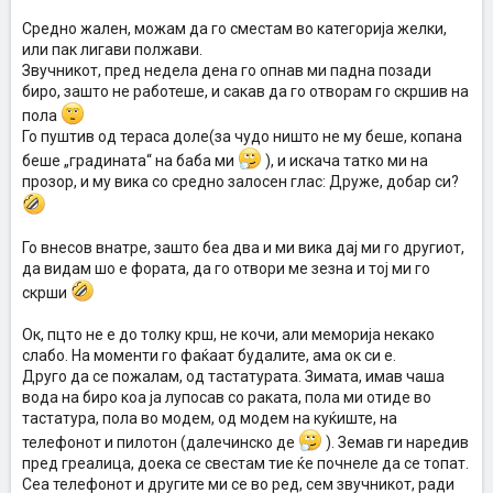
Средно жален, можам да го сместам во категорија желки,
или пак лигави полжави.
Звучникот, пред недела дена го опнав ми падна позади
биро, зашто не работеше, и сакав да го отворам го скршив на
пола
Го пуштив од тераса доле(за чудо ништо не му беше, копана
беше „градината“ на баба ми
), и искача татко ми на
прозор, и му вика со средно залосен глас: Друже, добар си?
Го внесов внатре, зашто беа два и ми вика дај ми го другиот,
да видам шо е фората, да го отвори ме зезна и тој ми го
скрши
Ок, пцто не е до толку крш, не кочи, али меморија некако
слабо. На моменти го фаќаат будалите, ама ок си е.
Друго да се пожалам, од тастатурата. Зимата, имав чаша
вода на биро коа ја лупосав со раката, пола ми отиде во
тастатура, пола во модем, од модем на куќиште, на
телефонот и пилотон (далечинско де
). Земав ги наредив
пред греалица, доека се свестам тие ќе почнеле да се топат.
Сеа телефонот и другите ми се во ред, сем звучникот, ради