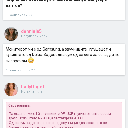
задоволни и каква е разликата помеѓу компјутер и
лаптоп?
10 септември 2011
danniela5
Популарен член
Mониторот ми е од Samsung, а звучниците , глушецот и
куќиштето од Delux. Задоволна сум од се сега за сега , да не
ги заречам
10 септември 2011
LadyDaget
Истакнат член
Cacy напиша:
Па екранот ми е LG,звучниците DELUXE,глувчето нешто сосем
трето...Куќиштето ми е LG,а тестатурата 4TECH.
Од се сум задоволна освен од звучниците,како затнати се
бидејки некогаш едниот работи а др не