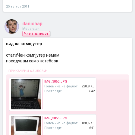
25 август 2011
danichap
Moderator
Член на тимот
вид на компјутер
статиЧен компјутер немам
поседувам само нотебоок
ПРИКАЧЕНИ ФАЈЛОВИ:
IMG_3863.JPG
Големина на фајлот:
220,9 KB
Прегледи:
642
IMG_3855.JPG
Големина на фајлот:
188,6 KB
Прегледи:
641