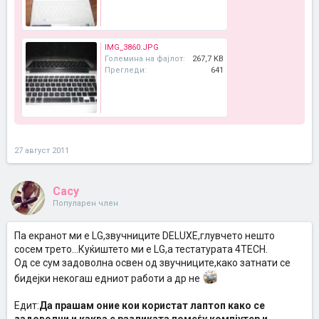
IMG_3860.JPG
Големина на фајлот:
267,7 KB
Прегледи:
641
27 август 2011
Cacy
Популарен член
Па екранот ми е LG,звучниците DELUXE,глувчето нешто
сосем трето...Куќиштето ми е LG,а тестатурата 4TECH.
Од се сум задоволна освен од звучниците,како затнати се
бидејки некогаш едниот работи а др не
Едит:
Да прашам оние кои користат лаптоп како се