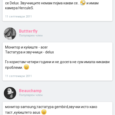
се Delux. Звучниците немам појма какви се..
и имам
камера HerculeS.
11 септември 2011
Buttterfly
Популарен член
Монитор и куќиште - acer
Тастатура и звучници - delux
Го користам четири години и не досега не сум имала никакви
проблеми.
11 септември 2011
Beauchamp
Популарен член
монитор samsung,тастатура gembird,звучки исто како
таст.,куќиштето asus