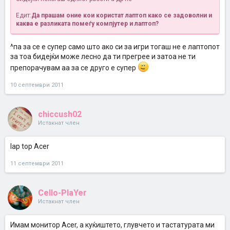
Едит:
Да прашам оние кои користат лаптоп како се задоволни и
каква е разликата помеѓу компјутер и лаптоп?
^па за се е супер само што ако си за игри тогаш не е лаптопот
за тоа бидејќи може лесно да ти прегрее и затоа не ти
препорачувам аа за се друго е супер
10 септември 2011
chiccush02
Истакнат член
lap top Acer
11 септември 2011
Cello-PlaYer
Истакнат член
Имам монитор Acer, a куќиштето, глувчето и тастатурата ми