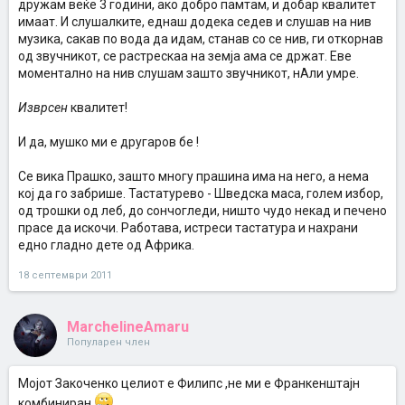
дружам веќе 3 години, ако добро памтам, и добар квалитет
имаат. И слушалките, еднаш додека седев и слушав на нив
музика, сакав по вода да идам, станав со се нив, ги откорнав
од звучникот, се растрескаа на земја ама се држат. Еве
моментално на нив слушам зашто звучникот, нАли умре.
Изврсен
квалитет!
И да, мушко ми е другаров бе !
Се вика Прашко, зашто многу прашина има на него, а нема
кој да го забрише. Тастатурево - Шведска маса, голем избор,
од трошки од леб, до сончогледи, ништо чудо некад и печено
прасе да искочи. Работава, истреси тастатура и нахрани
едно гладно дете од Африка.
18 септември 2011
MarchelineAmaru
Популарен член
Мојот Закоченко целиот е Филипс ,не ми е Франкенштајн
комбиниран