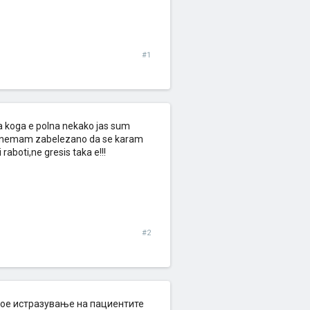
#1
a koga e polna nekako jas sum
ga nemam zabelezano da se karam
aboti,ne gresis taka e!!!
#2
екое истразување на пациентите