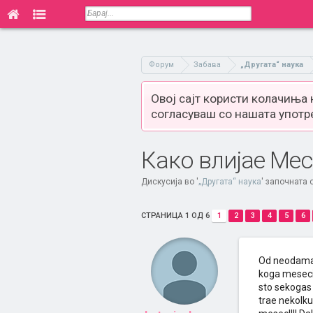
Форум
Забава
„Другата“ наука
Овој сајт користи колачиња
согласуваш со нашата употр
Како влијае Мес
Дискусија во '
„Другата“ наука
' започната
СТРАНИЦА 1 ОД 6
1
2
3
4
5
6
Od neodama d
koga mesecin
sto sekogas 
trae nekolku