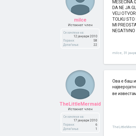
MESECINA.G
DA NE JA G
VELI OTVOR
TOLKU STO 
milce
MI PREOSTA
Истакнат член
NEGATIVNO
Се зачлени на:
12 јануари 2010
Пораки:
58
Допаѓања:
22
milce
,
31 јану
Ова е баш 
најверојатн
ве известа
TheLittleMermaid
Истакнат член
Се зачлени на:
17 јануари 2010
Пораки:
6
TheLittleMerm
Допаѓања:
1