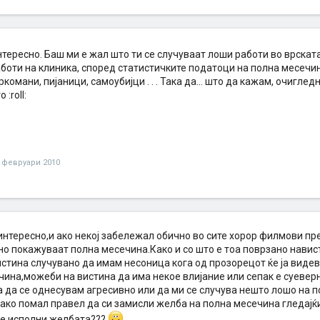
нтересно. Баш ми е жал што ти се случуваат лоши работи во врскат
аботи на клиника, според статистичките податоци на полна месечи
ркомани, пијаници, самоубијци . . . Така да... што да кажам, очигл
 :roll:
 февруари 2010
нтересно,и ако некој забележал обично во сите хорор филмови пре
но покажуваат полна месечина.Како и со што е тоа поврзано навис
стина случувано да имам несоница кога од прозорецот ќе ја виде
чина,можеби на вистина да има некое влијание или сепак е суевер
 да се однесувам агресивно или да ми се случува нешто лошо на п
ако помал правел да си замисли желба на полна месечина гледајќи 
се исполни желбата???