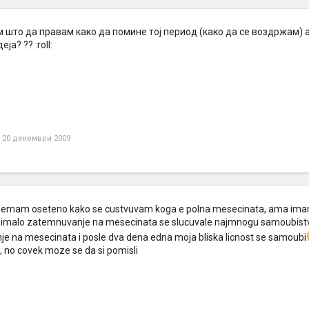
 што да правам како да помине тој период (како да се воздржам) а 
ја? ?? :roll:
20 декември 2009
nemam oseteno kako se custvuvam koga e polna mesecinata, ama imam 
a imalo zatemnuvanje na mesecinata se slucuvale najmnogu samoubistva
e na mesecinata i posle dva dena edna moja bliska licnost se samoubi
 no covek moze se da si pomisli