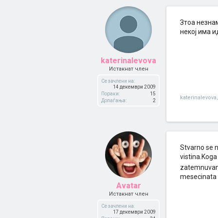
Зтоа незнам
некој има иде
katerinalevova
Истакнат член
Се зачлени на:
14 декември 2009
Пораки:
15
katerinalevova
,
Допаѓања:
2
Stvarno se 
vistina.Kog
zatemnuvanj
mesecinata ,
Avatar
Истакнат член
Се зачлени на:
17 декември 2009