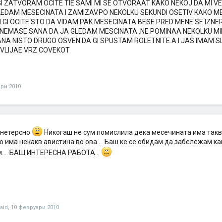
I ZATVORAM OCITE TIE SAMI MI SE OTVORAAT KAKO NEKOJ DA MI VE
LEDAM MESECINATA I ZAMIZAV.PO NEKOLKU SEKUNDI OSETIV KAKO ME
I GI OCITE.STO DA VIDAM PAK MESECINATA BESE PRED MENE.SE IZNE
NEMASE SANA DA JA GLEDAM MESCINATA .NE POMINAA NEKOLKU MIN
NA NISTO DRUGO OSVEN DA GI SPUSTAM ROLETNITE.A I JAS IMAM 
 VLIJAE VRZ COVEKOT
ари 2010
инетерсно
Никогаш не сум помислила дека месечината има такв
о има некакв авистина во ова.... Баш ке се обидам да забележам ка
м.... БАШ ИНТЕРЕСНА РАБОТА...
aid
,
10 февруари 2010