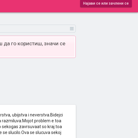
Најави се или зачлени се
 да го користиш, значи се
va, ubijstva i neverstva.Bidejci
da razmiluva.Mojot problem e toa
o sekogas zavrsuvaat so kraj.toa
 se slucilo.Ova se slucuva sekoj