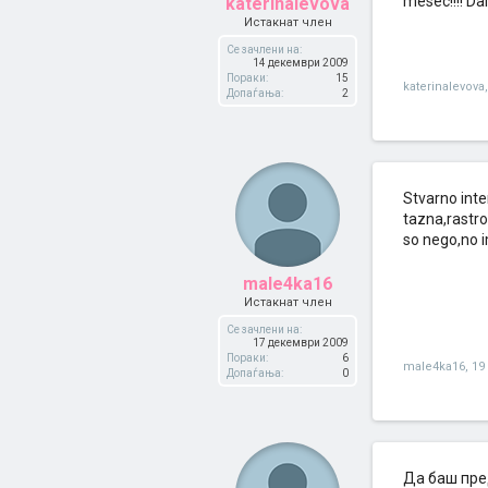
mesec!!!! Da
katerinalevova
Истакнат член
Се зачлени на:
14 декември 2009
Пораки:
15
katerinalevova
,
Допаѓања:
2
Stvarno int
tazna,rastr
so nego,no i
male4ka16
Истакнат член
Се зачлени на:
17 декември 2009
Пораки:
6
male4ka16
,
19
Допаѓања:
0
Да баш пре