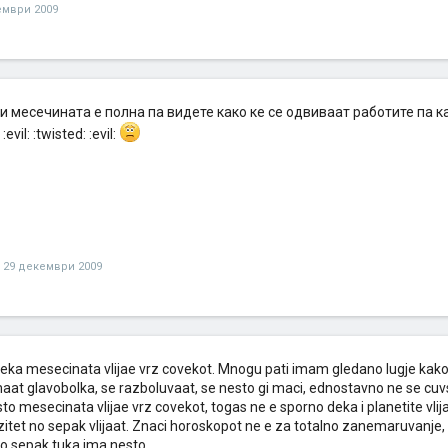
ември 2009
и месечината е полна па видете како ке се одвиваат работите па 
vil: :twisted: :evil:
29 декември 2009
eka mesecinata vlijae vrz covekot. Mnogu pati imam gledano lugje kako
aat glavobolka, se razboluvaat, se nesto gi maci, ednostavno ne se c
sto mesecinata vlijae vrz covekot, togas ne e sporno deka i planetite vli
itet no sepak vlijaat. Znaci horoskopot ne e za totalno zanemaruvanje
o sepak tuka ima nesto.