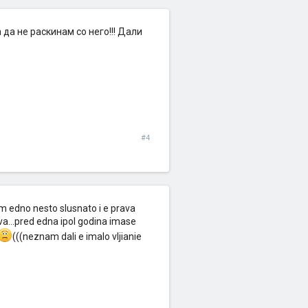
да не раскинам со него!!! Дали
#4
edno nesto slusnato i e prava
...pred edna ipol godina imase
(((neznam dali e imalo vljianie