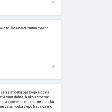
#5
кажете.Јас моментално сум во
#6
 se zalat deka bas koga e polna
uvstvuvaat dobro. A ako zememe
jaat vrz covekot, mozebi ne so tolku
, ne velam deka slepo treba da mu