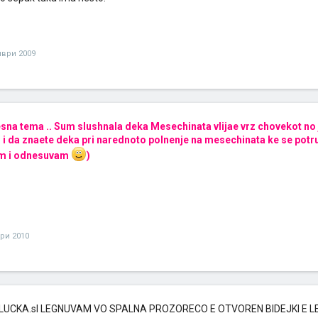
мври 2009
resna tema .. Sum slushnala deka Mesechinata vlijae vrz chovekot no
, i da znaete deka pri narednoto polnenje na mesechinata ke se po
m i odnesuvam
)
ари 2010
LUCKA.sI LEGNUVAM VO SPALNA PROZORECO E OTVOREN BIDEJKI E 