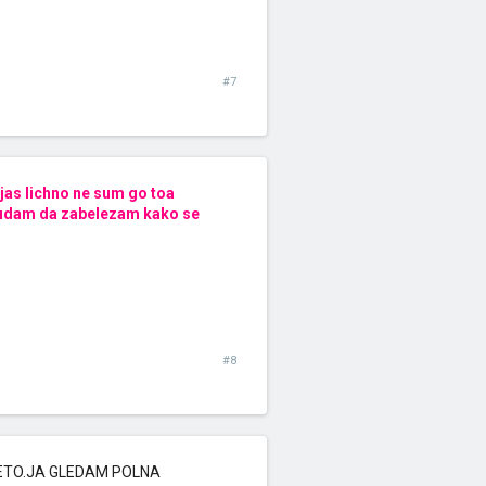
#7
 jas lichno ne sum go toa
trudam da zabelezam kako se
#8
LETO.JA GLEDAM POLNA