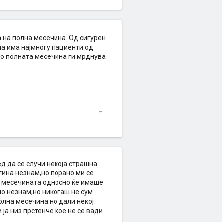
а на полна месечина. Од сигурен
на има најмногу пациенти од
едно полната месечина ги мрднува
#11
д да се случи некоја страшна
тина незнам,но порано ми се
в месечината односно ќе имаше
но незнам,но никогаш не сум
олна месечина.но дали некој
ја низ прстенче кое не се вади