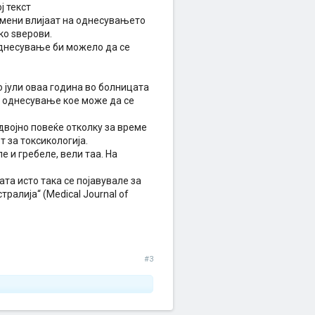
ј текст
 мени влијаат на однесувањето
ко ѕверови.
однесување би можело да се
 јули оваа година во болницата
о однесување кое може да се
двојно повеќе отколку за време
 за токсикологија.
е и гребеле, вели таа. На
ата исто така се појавувале за
ралија“ (Medical Journal of
#3