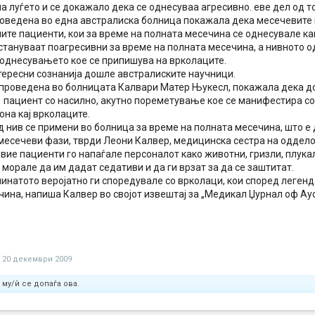
а луѓето и се докажало дека се однесуваа агресивно. еве дел од то
роведена во една австралиска болница покажала дека месечевите
ите пациенти, кои за време на полната месечина се однесувале ка
 стануваат поагресивни за време на полната месечина, а нивното 
 однесувањето кое се припишува на врколаците.
тересни сознанија дошле австралиските научници.
спроведена во болницата Калвари Матер Њукесл, покажала дека до
1 пациент со насилно, акутно пореметување кое се манифестира с
она кај врколаците.
 нив се примени во болница за време на полната месечина, што е 
месечеви фази, тврди Леони Калвер, медицинска сестра на одделот
овие пациенти го напаѓале персоналот како животни, гризли, плукал
морале да им дадат седативи и да ги врзат за да се заштитат.
минатото веројатно ги споредувале со врколаци, кои според легенд
ина, напиша Калвер во својот извештај за „Медикал Џурнал оф Ауст
20 декември 2009
му/ѝ се допаѓа ова.