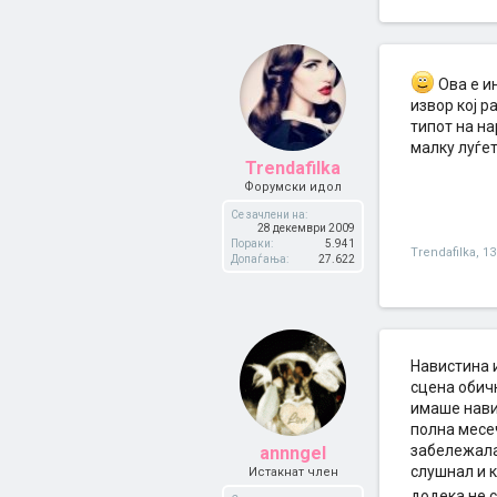
Ова е и
извор кој р
типот на на
малку луѓето
Trendafilka
Форумски идол
Се зачлени на:
28 декември 2009
Пораки:
5.941
Trendafilka
,
13
Допаѓања:
27.622
Навистина и
сцена обич
имаше нави
полна месе
забележала
annngel
слушнал и к
Истакнат член
додека не 