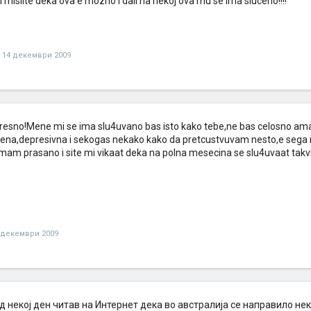
li mislite deka ova e mozno i dali na nekoj ova mu se ima sluceno!!!!
14 декември 2009
eresno!Mene mi se ima slu4uvano bas isto kako tebe,ne bas celosno am
oena,depresivna i sekogas nekako kako da pretcustvuvam nesto,e se
mam prasano i site mi vikaat deka na polna mesecina se slu4uvaat takvi r
 декември 2009
д некој ден читав на Интернет дека во австралија се направило н