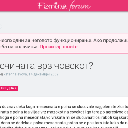
 неопходни за неговото функционирање. Ако продолжиш
еба на колачиња.
Прочитај повеќе.
ечината врз човекот?
 од
katerinalevova
,
14 декември 2009
.
СЛЕДНА >
oznav deka koga mesecinata e polna se slucuvale najgolemite zlostorst
ata e polna taa vlijae vrz mozokot na covekot i go tera po agresivno 
koga e polna mesecinata,vo vrskata mi se slucuvaat losi raboti koj skor
 dena se dodeka e polna mesecinata ,potoa se e po staro isto kako da ne