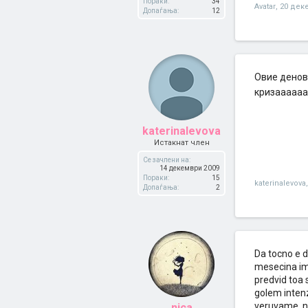
Пораки:
34
Avatar
,
20 дек
Допаѓања:
12
Oвие денов
кризаааааа :e
katerinalevova
Истакнат член
Се зачлени на:
14 декември 2009
Пораки:
15
katerinalevova
,
Допаѓања:
2
Da tocno e d
mesecina im
predvid toa 
golem intenz
veruvame, n
nica