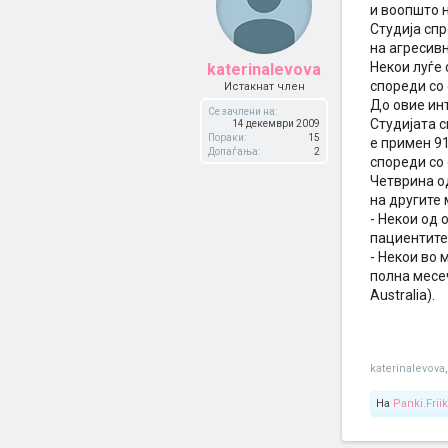
и воопшто н
Студија сп
на агресивн
Некои луѓе
katerinalevova
спореди со
Истакнат член
До овие ин
Се зачлени на:
Студијата 
14 декември 2009
Пораки:
15
е примен 9
Допаѓања:
2
спореди со 
Четврина од
на другите 
- Некои од 
пациентите 
- Некои во 
полна месеч
Australia).
katerinalevova
,
На
Panki.Friik