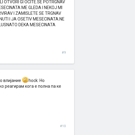
LI OTVORI GI OCITE.SE POTRGNAV
SECINATA ME GLEDA I NEKOJ MI
RVIRAV I ZAMISLETE SE TRGNAV
UTI I JA OSETIV MESECINATA.NE
SLUSNATO DEKA MESECINATA
#9
о влијание
hock: Но
ко реагирам кога е полна па ке
#10