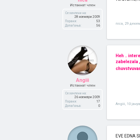
Истакнат член
Се зачлени на:
28 ноември 2009
Пораки:
53
nica
,
29 деке
Допаѓања:
56
Heh .. inte
zabelezala 
chuvstvuva
Angiii
Истакнат член
Се зачлени на:
26 ноември 2009
Пораки:
17
Angiii
,
10 јану
Допаѓања:
0
EVE EDNA S