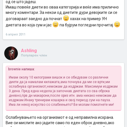
од се што јадеш.
Имаш повеќе диети во оваа категорија и веќе има прилично
многу коментари. За некои од диетите дури девојките си се
договараат заедно да почнат
хахах на пример УН
диетата во која сум и јас
па бујрум погледни прочитај
6 април 2011
Ashling
Популарен член
brownie напиша:
Имам околу 10 килограми вишок и се обидувам со различни
диети да ја намалам килажата,ама почнува да ми се врти,ми
ослабнува организмот,неможам да издржам. Максимум издржам
3 дена. Пред една недела ја започнав диетата со сва оброка
дневно,прв дн макарони,после ориз итн. ама никако неможам да
издржам.Инаку тренирам кошарка и овој период сум на пауза.
Има ли некој искуство со слабеењето? Ве молам помогнете ми!
Ослабнувањето на организмот е од неправилна исхрана.
Вие си мислите ако јадите само по еден оброк дневно,ако