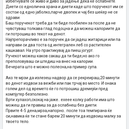
избегнувате се живо и диво за јадење дека ќе ослабнете.
Диети со еднолична храна и диети каде што поручекот им се
состои од едно јаболко,парче двопек и чај без шеќер не се
здрави.
Баш поручекот треба да ти биде пообилен за после да не
чувстуваш толкава глад подоцна и да можеш калориите да
ги потрошиш во текот на денот.
Најпрепорачливо е за поручек да си јадеш житарици или па
направи си два тоста од интегрален леб со растителен
кашкавал. На утро практикувај да пиеш јогурт.
Ручекот можеш каков сакаш да ти биде,но ако го
преполовуваш си штедиш на внес на калории.
Вечерата што е можно полесна,на пример супа.
Ако те мрзи да излезеш надвор да се рекреираш,20 минути
во денот издвои за вежби или пак трчај во место. И онака
голем дел од времето ќе го потрошиш дремејќи пред
компјутер безполезно.
Врти хулахоп,скокај на јаже.. ехеее колку работи има што
можеш да ги правиш за да ослабнеш без диети.
Првите 4-5 дена,мрза,напорно.. после тоа темпирана ќе
си,навика ќе ти стане барем 20 минути да издвоиш малку за
твоето тело.