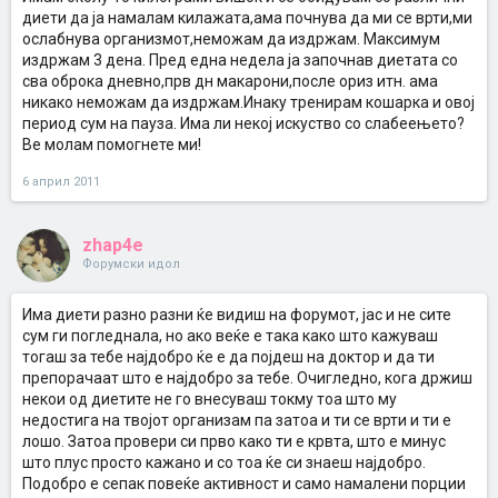
диети да ја намалам килажата,ама почнува да ми се врти,ми
ослабнува организмот,неможам да издржам. Максимум
издржам 3 дена. Пред една недела ја започнав диетата со
сва оброка дневно,прв дн макарони,после ориз итн. ама
никако неможам да издржам.Инаку тренирам кошарка и овој
период сум на пауза. Има ли некој искуство со слабеењето?
Ве молам помогнете ми!
6 април 2011
zhap4e
Форумски идол
Има диети разно разни ќе видиш на форумот, јас и не сите
сум ги погледнала, но ако веќе е така како што кажуваш
тогаш за тебе најдобро ќе е да појдеш на доктор и да ти
препорачаат што е најдобро за тебе. Очигледно, кога држиш
некои од диетите не го внесуваш токму тоа што му
недостига на твојот организам па затоа и ти се врти и ти е
лошо. Затоа провери си прво како ти е крвта, што е минус
што плус просто кажано и со тоа ќе си знаеш најдобро.
Подобро е сепак повеќе активност и само намалени порции