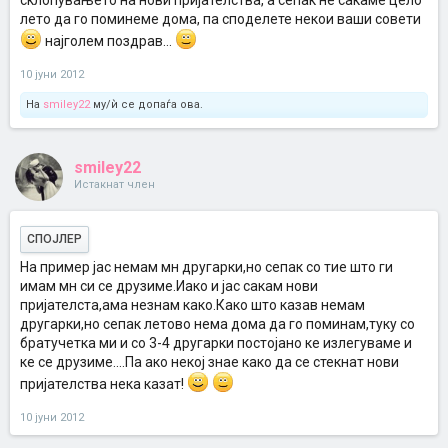
склопувањето на нови пријателства, а сепак не сакаме цело
лето да го поминеме дома, па споделете некои ваши совети
најголем поздрав...
10 јуни 2012
На
smiley22
му/ѝ се допаѓа ова.
smiley22
Истакнат член
СПОЈЛЕР
На пример јас немам мн другарки,но сепак со тие што ги
имам мн си се друзиме.Иако и јас сакам нови
пријателста,ама незнам како.Како што казав немам
другарки,но сепак летово нема дома да го поминам,туку со
братучетка ми и со 3-4 другарки постојано ке излегуваме и
ке се друзиме....Па ако некој знае како да се стекнат нови
пријателства нека казат!
10 јуни 2012