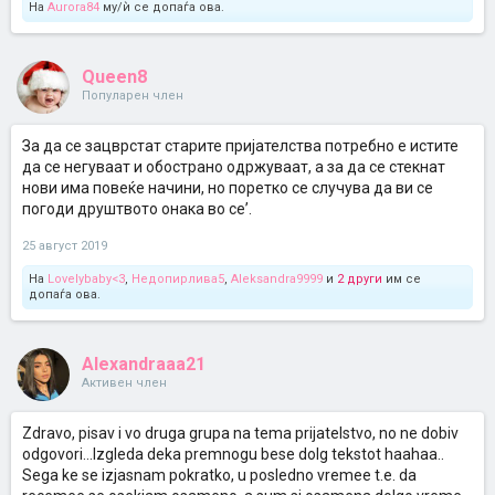
На
Aurora84
му/ѝ се допаѓа ова.
Queen8
Популарен член
За да се зацврстат старите пријателства потребно е истите
да се негуваат и обострано одржуваат, а за да се стекнат
нови има повеќе начини, но поретко се случува да ви се
погоди друштвото онака во се’.
25 август 2019
На
Lovelybaby<3
,
Недопирлива5
,
Aleksandra9999
и
2 други
им се
допаѓа ова.
Alexandraaa21
Активен член
Zdravo, pisav i vo druga grupa na tema prijatelstvo, no ne dobiv
odgovori...Izgleda deka premnogu bese dolg tekstot haahaa..
Sega ke se izjasnam pokratko, u posledno vremee t.e. da