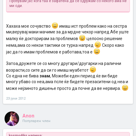
Пробувам јас кога таа е зафатена да се здружам со некого ама не
ми оди.
Хахаха мое сочувство
имаш ист проблем како на сестра
ми,верувај маки мачиме за да мрдне чекор напред.Абе уште
малку ќе докторирам за проблемов
целосно решение
нема,ама со некои тактики се турка напред
Скоро како
јас да го имам проблемов е работава,тоа е
Затоа,дружете се со многу другари/другарки на ралични
возрасти,со сите да си го имаш муабетот
Со една не бива
знам
, Можеби еден период ќе ви биде
многу убаво со неа,ама псле ќе бидете презаситени од неа и
може нејзиното дишење просто да почне да ве нервира.
23 јуни 2012
Anon
Популарен член
kosmodiks напиша: