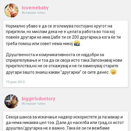
lovemebaby
Истакнат член
Нормално убаво е да се зголемува постојано кругот на
пријатели, но мислам дека не е целата работа во тоа кој
повеќе другари ке има.Џабе ти се 200 другарки,а кога ќе ти
треба помош или совет нема никој
.
Друштвеноста и комуникативноста се најдобри за
спријателување и тоа да си своја исто така.Запознавај нови
пријателства,но не се откажувај и не ги заменувај старите
другари зашто знаеш какви "другарки" се сите денес.
10 јуни 2012
biggirlsdontcry
Истакнат член
Секоја шанса за искачање надвор искористете ја па макар и
да нема никаква цел тоа..Дали до населба или град,со истот
друштво/другарка не е важно..Така ќе си ги вежбаме