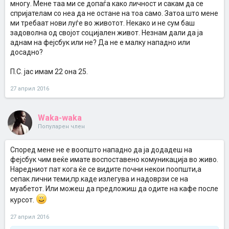
многу. Мене таа ми се допаѓа како личност и сакам да се
спријателам со неа да не остане на тоа само. Затоа што мене
ми требаат нови луѓе во животот. Некако и не сум баш
задоволна од својот социјален живот. Незнам дали да ја
аднам на фејсбук или не? Да не е малку нападно или
досадно?
П.С. јас имам 22 она 25.
27 април 2016
Waka-waka
Популарен член
Според мене не е воопшто нападно да ја додадеш на
фејсбук чим веќе имате воспоставено комуникација во живо.
Наредниот пат кога ќе се видите почни некои поопшти,а
сепак лични теми,пр.каде излегува и надоврзи се на
муабетот. Или можеш да предложиш да одите на кафе после
курсот.
27 април 2016