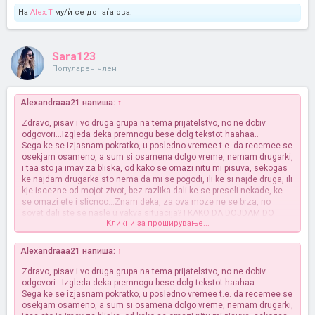
На
Alex.T
му/ѝ се допаѓа ова.
Sara123
Популарен член
Alexandraaa21 напиша:
↑
Zdravo, pisav i vo druga grupa na tema prijatelstvo, no ne dobiv
odgovori...Izgleda deka premnogu bese dolg tekstot haahaa..
Sega ke se izjasnam pokratko, u posledno vremee t.e. da recemee se
osekjam osameno, a sum si osamena dolgo vreme, nemam drugarki,
i taa sto ja imav za bliska, od kako se omazi nitu mi pisuva, sekogas
ke najdam drugarka sto nema da mi se pogodi, ili ke si najde druga, ili
kje iscezne od mojot zivot, bez razlika dali ke se preseli nekade, ke
se omazi ete i slicnoo...Znam deka, za ova moze ne se brza, no
sovet dali ste se nasle u vakva situacija? I KAKO DA DOJDAM DO
Кликни за проширување...
DRUGAAARKAA, sakam da se zdruzam so nekojaa, mi falat
izleguvanja, zhurki so nekoj, mi se smacii vaka doma, sakam da se
socijaliziram, i vo sredno koga bev bev osamena nekakoo...Osekjam
Alexandraaa21 напиша:
↑
deka site se od korist, a ja sum mnogu druzeljubiva helpp
))
Zdravo, pisav i vo druga grupa na tema prijatelstvo, no ne dobiv
odgovori...Izgleda deka premnogu bese dolg tekstot haahaa..
Sega ke se izjasnam pokratko, u posledno vremee t.e. da recemee se
osekjam osameno, a sum si osamena dolgo vreme, nemam drugarki,