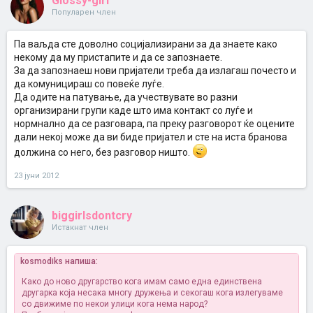
Glossy-girl
Популарен член
Па ваљда сте доволно социјализирани за да знаете како
некому да му пристапите и да се запознаете.
За да запознаеш нови пријатели треба да излагаш почесто и
да комуницираш со повеќе луѓе.
Да одите на патување, да учествувате во разни
организирани групи каде што има контакт со луѓе и
нормнално да се разговара, па преку разговорот ќе оцените
дали некој може да ви биде пријател и сте на иста бранова
должина со него, без разговор ништо.
23 јуни 2012
biggirlsdontcry
Истакнат член
kosmodiks напиша:
Како до ново другарство кога имам само една единствена
другарка која несака многу дружења и секогаш кога излегуваме
со движиме по некои улици кога нема народ?