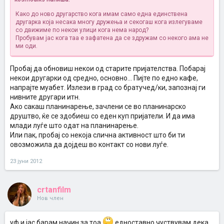
Како до ново другарство кога имам само една единствена
другарка која несака многу дружења и секогаш кога излегуваме
со движиме по некои улици кога нема народ?
Пробувам јас кога таа е зафатена да се здружам со некого ама не
ми оди.
Пробај да обновиш некои од старите пријателства. Побарај
некои другарки од средно, основно... Пијте по едно кафе,
напрајте муабет. Излези в град со братучед/ки, запознај ги
нивните другари итн.
Ако сакаш планинарење, зачлени се во планинарско
друштво, ќе се здобиеш со еден куп пријатели. И да има
млади луѓе што одат на планинарење.
Или пак, пробај со некоја слична активност што би ти
овозможила да дојдеш во контакт со нови луѓе.
23 јуни 2012
crtanfilm
Нов член
уф и јас барам начин за тоа
едноставно чуствувам дека