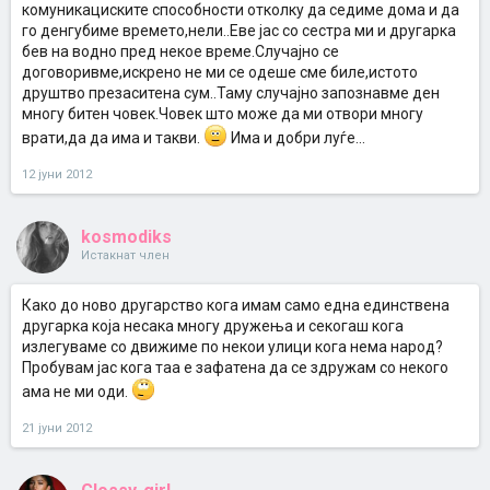
комуникациските способности отколку да седиме дома и да
го денгубиме времето,нели..Еве јас со сестра ми и другарка
бев на водно пред некое време.Случајно се
договоривме,искрено не ми се одеше сме биле,истото
друштво презаситена сум..Таму случајно запознавме ден
многу битен човек.Човек што може да ми отвори многу
врати,да да има и такви.
Има и добри луѓе...
12 јуни 2012
kosmodiks
Истакнат член
Како до ново другарство кога имам само една единствена
другарка која несака многу дружења и секогаш кога
излегуваме со движиме по некои улици кога нема народ?
Пробувам јас кога таа е зафатена да се здружам со некого
ама не ми оди.
21 јуни 2012