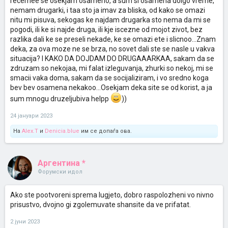
recemee se osekjam osameno, a sum si osamena dolgo vreme,
nemam drugarki, i taa sto ja imav za bliska, od kako se omazi
nitu mi pisuva, sekogas ke najdam drugarka sto nema da mi se
pogodi, ili ke si najde druga, ili kje iscezne od mojot zivot, bez
razlika dali ke se preseli nekade, ke se omazi ete i slicnoo...Znam
deka, za ova moze ne se brza, no sovet dali ste se nasle u vakva
situacija? I KAKO DA DOJDAM DO DRUGAAARKAA, sakam da se
zdruzam so nekojaa, mi falat izleguvanja, zhurki so nekoj, mi se
smacii vaka doma, sakam da se socijaliziram, i vo sredno koga
bev bev osamena nekakoo...Osekjam deka site se od korist, a ja
sum mnogu druzeljubiva helpp
))
24 јануари 2023
На
Alex.T
и
Denicia.blue
им се допаѓа ова.
Аргентина *
Форумски идол
Ako ste pootvoreni sprema lugjeto, dobro raspolozheni vo nivno
prisustvo, dvojno gi zgolemuvate shansite da ve prifatat.
2 јуни 2023