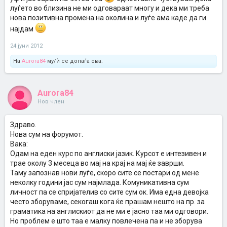
луѓето во близина не ми одговараат многу и дека ми треба
нова позитивна промена на околина и луѓе ама каде да ги
најдам
24 јуни 2012
На
Aurora84
му/ѝ се допаѓа ова.
Aurora84
Нов член
Здраво.
Нова сум на форумот.
Вака:
Одам на еден курс по англиски јазик. Курсот е интезивен и
трае околу 3 месеца во мај на крај на мај ќе заврши.
Таму запознав нови луѓе, скоро сите се постари од мене
неколку години јас сум најмлада. Комуникативна сум
личност па се спријателив со сите сум ок. Има една девојка
често зборуваме, секогаш кога ќе прашам нешто на пр. за
граматика на англискиот да не ми е јасно таа ми одговори.
Но проблем е што таа е малку повлечена па и не зборува