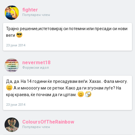
fighter
Популарен член
Трајно решение,истетовирај си потемни или пресади си нови
веги
23 јуни 2014
nevermet18
Форумски идол
Да, да. На 14 години ќе пресадувам веѓи. Хахах.. Фала многу.
А и мноооогу ми се ретки. Како да ги згуснам луѓе? На
крај краева, ќе почнам да ги цртам.
23 јуни 2014
ColoursOfTheRainbow
Популарен член