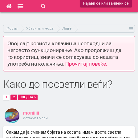
Најави се или зачлени се
Форум
Убавина и мода
Лице
Овој сајт користи колачиња неопходни за
неговото функционирање. Ако продолжиш да
го користиш, значи се согласуваш со нашата
употреба на колачиња.
Прочитај повеќе.
Како до посветли веѓи?
1
2
СЛЕДНА >
moniiiii
Истакнат член
Сакам да ја сменам бојата на косата, имам доста светла