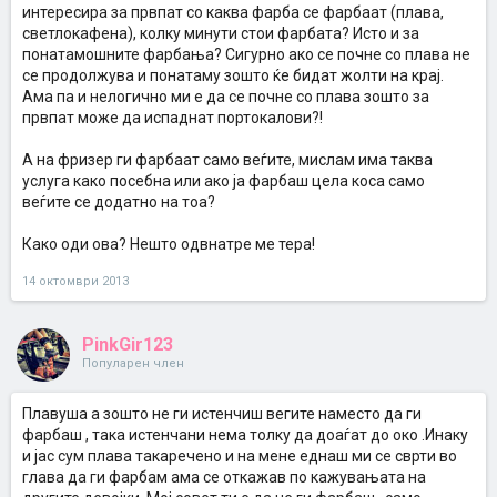
интересира за првпат со каква фарба се фарбаат (плава,
светлокафена), колку минути стои фарбата? Исто и за
понатамошните фарбања? Сигурно ако се почне со плава не
се продолжува и понатаму зошто ќе бидат жолти на крај.
Ама па и нелогично ми е да се почне со плава зошто за
првпат може да испаднат портокалови?!
А на фризер ги фарбаат само веѓите, мислам има таква
услуга како посебна или ако ја фарбаш цела коса само
веѓите се додатно на тоа?
Како оди ова? Нешто одвнатре ме тера!
14 октомври 2013
PinkGir123
Популарен член
Плавуша а зошто не ги истенчиш вегите наместо да ги
фарбаш , така истенчани нема толку да доаѓат до око .Инаку
и јас сум плава такаречено и на мене еднаш ми се сврти во
глава да ги фарбам ама се откажав по кажувањата на