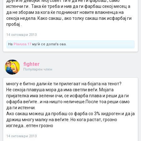
другите девојки. Мој совет ти е да не ги фарбаш , само
истенчи ги . Така ќе треба и нив да ги фарбаш секој месец а
да не зборам за кога ќе подникнат новите влакненца на
секоја недела. Како сакаш , ако толку сакаш пак исфарбај ги
пробај .
14 октомври 2013
На
Plavusa.17
му/ѝ се допаѓа ова.
fighter
Популарен член
многу е битно дали ќе ти прилегаат на бојата на тенот?
Не секоја плавуша мора да има светли веѓи. Мојата
пријателка има зелени очи, се исфарба плава и реши да ги
офарба веѓите...и на ништо неличеше.После тоа реши само
да ги истенчи.
Ако сакаш можеш да пробаш со фарба со 3% хидроген и да ја
држиш многу малку на веѓите. Но кога растат, грозно
изгледа...ептен грозно
14 октомври 2013