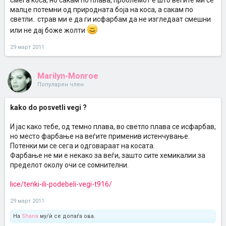
смеѓа коса, но сакам по плава, проблемот е што веѓите ми се
малце потемни од природната боја на коса, а сакам по
светли.. страв ми е да ги исфарбам да не изгледаат смешни
или не дај боже жолти
29 март 2011
Marilyn-Monroe
Популарен член
kako do posvetli vegi ?
И јас како тебе, од темно плава, во светло плава се исфарбав,
но место фарбање на веѓите применив истенчување.
Потенки ми се сега и одговараат на косата.
Фарбање не ми е некако за веѓи, зашто сите хемикалии за
пределот околу очи се сомнителни.
lice/tenki-ili-podebeli-vegi-t916/
29 март 2011
На
Shana
му/ѝ се допаѓа ова.