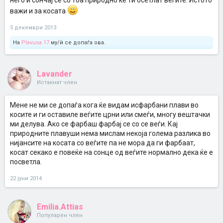
него и сончај се со тоа природно ке ти осетлат веѓите. Истото
важи и за косата
5 декември 2013
На
Plavusa.17
му/ѝ се допаѓа ова.
Lavander
Истакнат член
Мене не ми се допаѓа кога ќе видам исфарбани плави во
косите и ги оставиле веѓите црни или смеѓи, многу вештачки
ми делува. Ако се фарбаш фарбај се со се веѓи. Кај
природните плавуши нема мислам некоја голема разлика во
нијансите на косата со веѓите па не мора да ги фарбаат,
косат секако е повеќе на сонце од веѓите нормално дека ќе е
посветла.
22 јуни 2014
Emilia.Attias
Популарен член