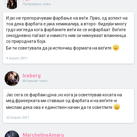
Популарен член
И јас не препорачувам фарбање на веѓи. Прво, од аспект на
тоа дека фарбата е јака хемикалија, а второ- бидејќи многу
грдо изгледа кога фарбаните веѓи ќе се исфарбаат. Веѓите
секојдневно паѓаат и наместо нив си никнуваат влакненца
со природната боја.
Би ти советувала да ја истенчиш формата на веѓите
4 април 2011
Iceberg
Истакнат член
Јас сега се фарбам црна ,но кога ја осветлував косата на
мед,фризерката ми ставаше од фарбата и на веѓите-и
мислам дека ова е единствен начин да ги осветлите
22 април 2011
MarchelineAmaru