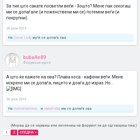
За тие што сакате посветли веѓи - Зошто? Мене пак секогаш
ми се допаѓале (и поженствени ми се) потемни веѓи (и
покрупни).
26 јуни 2014
На
Oscar Lady
му/ѝ се допаѓа ова.
buba4e89
Форумски идол
А што ќе кажете на ова? Плава коса - кафени веѓи. Мене
искрено ми се допаѓа, лицето и доаѓа до израз. Но...
26 јуни 2014
На
meinenameis...
и
sweet-star
им се допаѓа ова.
(Мораш да се најавиш или зачлениш на форумот за да одговараш тука.)
1
2
СЛЕДНА >