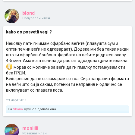
blond
Популарен член
kako do posvetli vegi ?
Неколку пати ги имам офарбано веѓите (плавушта сум и
ептен темни веѓи не одговараат). Додека ми беа такви какви
што ги офарбав-бонбона. Фарбата на веѓите ја држев околу
4-5 мин. Ама кога почнаа да растат одоздола црните влакна
морав со моливче за веѓи да ги пмалку потемнувам оти
беа ГРДИ.
Веќе решив да не се замарам со тоа. Си ја направив формата
на веѓи што си ја сакам, потенки ги направив и одлично се
вклопуваат со плавата коса.
29 март 2011
На
Shana
му/ѝ се допаѓа ова.
moniiiii
Истакнат член