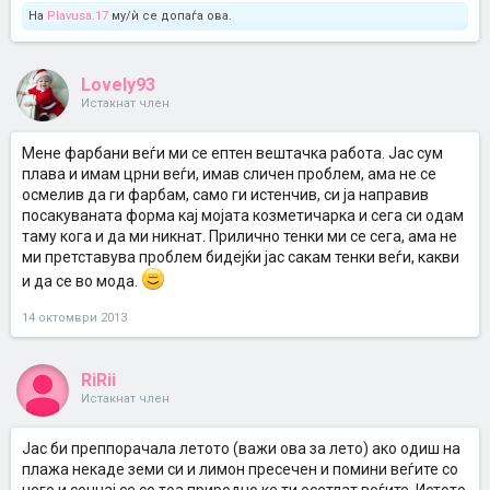
На
Plavusa.17
му/ѝ се допаѓа ова.
Lovely93
Истакнат член
Мене фарбани веѓи ми се ептен вештачка работа. Јас сум
плава и имам црни веѓи, имав сличен проблем, ама не се
осмелив да ги фарбам, само ги истенчив, си ја направив
посакуваната форма кај мојата козметичарка и сега си одам
таму кога и да ми никнат. Прилично тенки ми се сега, ама не
ми претставува проблем бидејќи јас сакам тенки веѓи, какви
и да се во мода.
14 октомври 2013
RiRii
Истакнат член
Јас би преппорачала летото (важи ова за лето) ако одиш на
плажа некаде земи си и лимон пресечен и помини веѓите со