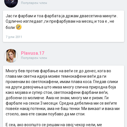
Популарен член
Јас ги фарбам и тоа фарбата ја држам дваесетина минути .
Одлично изгледаат ,ги префарбувам на месец и тоа е , не
боли
7 јули 2011
Plavusa.17
Популарен член
Многу бев против фарбање на веѓи се до денес, кога во
глава ми светна идеја моиве темнокафени веѓи да ги
променам во светлокафени, имам плава коса. Гледав слики
на други девојчиња што имаа многу слична природна боја
како мојава и супер стои, светлокафени фарбани веѓи,
добоени со моливче. Ама не знам, многу ми е ризик. Ги
фарбале на секои 3 месеци. Средна дебелина ми се веѓите
повеќе накај потенки, ама не баш тенки. Ми викаат и вака ми
стоело, ама ете сакам поубаво да ми стои.
Е сеа, ако воопшто се решам на овој чекор нели, ме