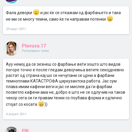
Фала девојки
и јас ќе се откажам од фарбањето и така
не ми се многу темни, само ќе ги направам потенки
29 март 2011
Plavusa.17
Популарен член
Ауу немој да се зезнеш со фарбање веѓи зошто што видов
погоре точно е после гледам девојчиња вегите секојдневно
растат од страна кај шо се нечупани се црни а фарбани
темноплави КАТАСТРОФА циркузантска работа. Јас сум
плава имам кафени веги и јас се мислев да ги фарбам
посветло кафени ама не, добро е што не се одлучив на таков
чекор сега си ги правам тенки со поубава форма и одлично
стојат со косата
))
4 април 2011
FBI