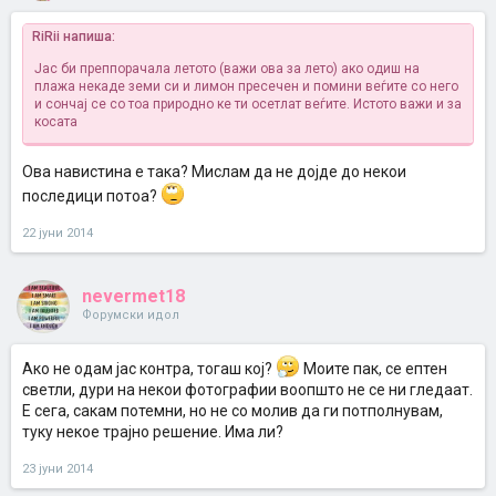
RiRii напиша:
Јас би преппорачала летото (важи ова за лето) ако одиш на
плажа некаде земи си и лимон пресечен и помини веѓите со него
и сончај се со тоа природно ке ти осетлат веѓите. Истото важи и за
косата
Ова навистина е така? Мислам да не дојде до некои
последици потоа?
22 јуни 2014
nevermet18
Форумски идол
Ако не одам јас контра, тогаш кој?
Моите пак, се ептен
светли, дури на некои фотографии воопшто не се ни гледаат.
Е сега, сакам потемни, но не со молив да ги потполнувам,
туку некое трајно решение. Има ли?
23 јуни 2014