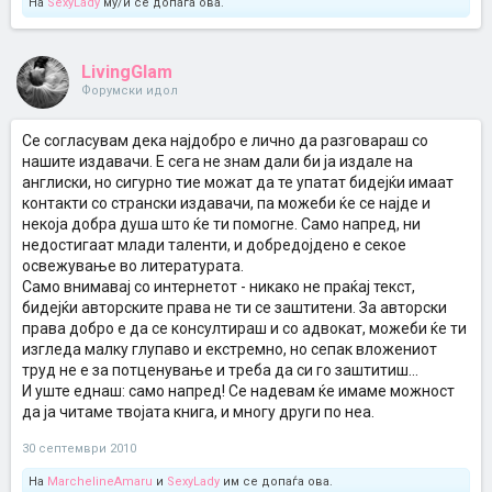
На
SexyLady
му/ѝ се допаѓа ова.
LivingGlam
Форумски идол
Се согласувам дека најдобро е лично да разговараш со
нашите издавачи. Е сега не знам дали би ја издале на
англиски, но сигурно тие можат да те упатат бидејќи имаат
контакти со странски издавачи, па можеби ќе се најде и
некоја добра душа што ќе ти помогне. Само напред, ни
недостигаат млади таленти, и добредојдено е секое
освежување во литературата.
Само внимавај со интернетот - никако не праќај текст,
бидејќи авторските права не ти се заштитени. За авторски
права добро е да се консултираш и со адвокат, можеби ќе ти
изгледа малку глупаво и екстремно, но сепак вложениот
труд не е за потценување и треба да си го заштитиш...
И уште еднаш: само напред! Се надевам ќе имаме можност
да ја читаме твојата книга, и многу други по неа.
30 септември 2010
На
MarchelineAmaru
и
SexyLady
им се допаѓа ова.