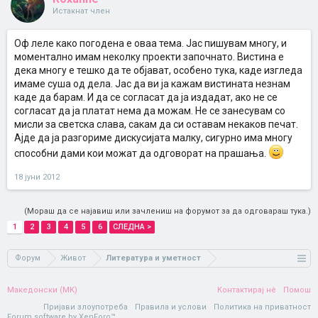
Истакнат член
Оф леле како погодена е оваа тема. Јас пишувам многу, и
моментално имам неколку проекти започнато. Вистина е
дека многу е тешко да те објават, особено тука, каде изгледа
имаме суша од дела. Јас да ви ја кажам вистината незнам
каде да барам. И да се согласат да ја издадат, ако не се
согласат да ја платат нема да можам. Не се занесувам со
мисли за светска слава, сакам да си оставам некаков печат.
Ајде да ја разгориме дискусијата малку, сигурно има многу
способни дами кои можат да одговорат на прашања.
18 јуни 2012
(Мораш да се најавиш или зачлениш на форумот за да одговараш тука.)
1
2
3
4
5
6
СЛЕДНА >
Форум
Живот
Литература и уметност
Македонски (MK)
Контактирај нè
Помош
Пријави злоупотреба
Правила и услови
Политика на приватност
Forum software by XenForo™