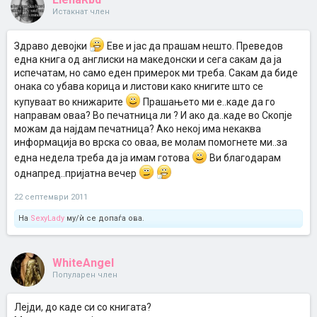
Истакнат член
Здраво девојки
Еве и јас да прашам нешто. Преведов
една книга од англиски на македонски и сега сакам да ја
испечатам, но само еден примерок ми треба. Сакам да биде
онака со убава корица и листови како книгите што се
купуваат во книжарите
Прашањето ми е..каде да го
направам оваа? Во печатница ли ? И ако да..каде во Скопје
можам да најдам печатница? Ако некој има некаква
информација во врска со оваа, ве молам помогнете ми..за
една недела треба да ја имам готова
Ви благодарам
однапред..пријатна вечер
22 септември 2011
На
SexyLady
му/ѝ се допаѓа ова.
WhiteAngel
Популарен член
Лејди, до каде си со книгата?