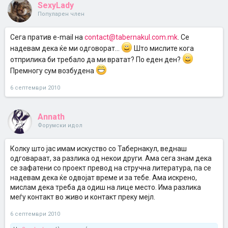
SexyLady
Популарен член
Сега пратив e-mail на
contact@tabernakul.com.mk
. Се
надевам дека ќе ми одговорат...
Што мислите кога
отприлика би требало да ми вратат? По еден ден?
Премногу сум возбудена
6 септември 2010
Annath
Форумски идол
Колку што јас имам искуство со Табернакул, веднаш
одговараат, за разлика од некои други. Ама сега знам дека
се зафатени со проект превод на стручна литература, па се
надевам дека ќе одвојат време и за тебе. Ама искрено,
мислам дека треба да одиш на лице место. Има разлика
меѓу контакт во живо и контакт преку мејл.
6 септември 2010