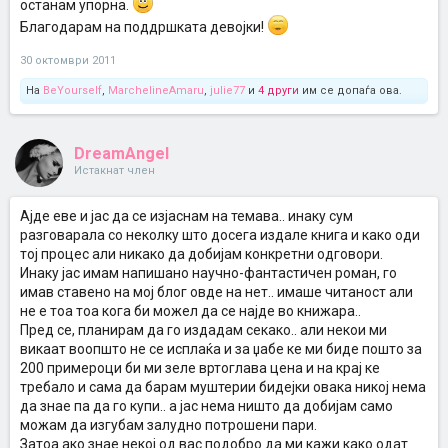
останам упорна.
Благодарам на поддршката девојки!
30 октомври 2011
На
BeYourself
,
MarchelineAmaru
,
julie77
и
4 други
им се допаѓа ова.
DreamAngel
Истакнат член
Ајде еве и јас да се изјаснам на темава.. инаку сум
разговарала со неколку што досега издале книга и како оди
тој процес али никако да добијам конкретни одговори.
Инаку јас имам напишано научно-фантастичен роман, го
имав ставено на мој блог овде на нет.. имаше читаност али
не е тоа тоа кога би можел да се најде во книжара..
Пред се, планирам да го издадам секако.. али некои ми
викаат воопшто не се исплаќа и за џабе ке ми биде пошто за
200 примероци би ми зеле вртоглава цена и на крај ке
требало и сама да барам муштерии бидејки овака никој нема
да знае па да го купи.. а јас нема ништо да добијам само
можам да изгубам залудно потрошени пари.
Затоа ако знае некој од вас подобро да ми кажи како одат