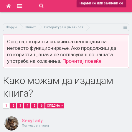
Најави се или зачлени се
Форум
Живот
Литература и уметност
Овој сајт користи колачиња неопходни за
неговото функционирање. Ако продолжиш да
го користиш, значи се согласуваш со нашата
употреба на колачиња.
Прочитај повеќе.
Како можам да издадам
книга?
1
2
3
4
5
6
СЛЕДНА >
SexyLady
Популарен член