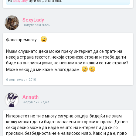
На
SexyLady
му/ѝ се допаѓа ова.
SexyLady
Популарен член
Фала премногу...
Имам слушнато дека може преку интернет да се прати на
некоја страна текстот, некоја странска страна и треба да ти
биде на англиски јазик, но незнам кои и какви се тие страни?
Може некој да ми каже. Благодарам.
6 септември 2010
Annath
Форумски идол
Интернетот не ти е многу сигурна опција, бидејќи не знам
колку можат да ти бидат запазени авторските права. Денес
секој лесно може да најде нешто на интернет и да си го
присвои, безбедноста не е на високо ниво. Како и да е, прво