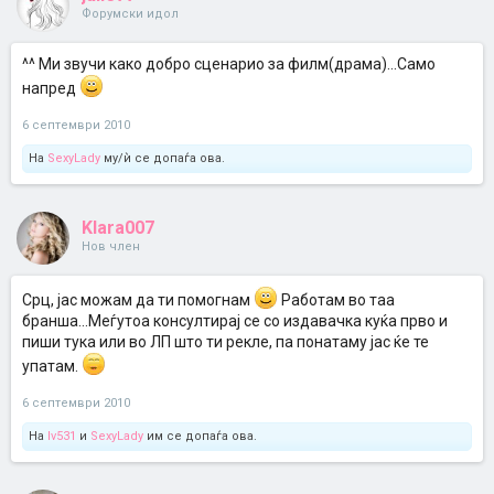
Форумски идол
^^ Ми звучи како добро сценарио за филм(драма)...Само
напред
6 септември 2010
На
SexyLady
му/ѝ се допаѓа ова.
Klara007
Нов член
Срц, јас можам да ти помогнам
Работам во таа
бранша...Меѓутоа консултирај се со издавачка куќа прво и
пиши тука или во ЛП што ти рекле, па понатаму јас ќе те
упатам.
6 септември 2010
На
Iv531
и
SexyLady
им се допаѓа ова.