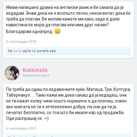
Имам напишано драма на англиски јазик и би сакала да ја
издадам. Знам дека не е воопшто лесно, некои велат дека ќе
треба да платам. Ве молам кажете ми како, каде и дали
навистина ќе мора да платам или има друг начин?
Благодарам однапред.
5 септември 2010
На
Saraa
му/ѝ се допаѓа ова.
KuklickaSk
Форумски идол
Па треба да одиш по издавачките куќи. Матица, Три, Култура,
Табернакул .... Тамо кажи им дека сакаш да ја издадеш, они
ке ти кажат колку чини зошто нормално е да платиш, освен
ако книгата не ти е ептеееееенн добра, па они да ти ја
печатат бесплатно, со тоа што би имале кар од продажба.
Оди распрашај се.. =)
6 септември 2010