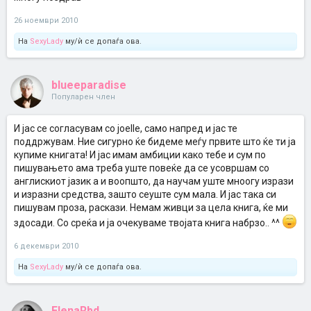
26 ноември 2010
На
SexyLady
му/ѝ се допаѓа ова.
blueeparadise
Популарен член
И јас се согласувам со joelle, само напред и јас те
поддржувам. Ние сигурно ќе бидеме меѓу првите што ќе ти ја
купиме книгата! И јас имам амбиции како тебе и сум по
пишувањето ама треба уште повеќе да се усовршам со
англискиот јазик а и воопшто, да научам уште мноогу изрази
и изразни средства, зашто сеуште сум мала. И јас така си
пишувам проза, раскази. Немам живци за цела книга, ќе ми
здосади. Со среќа и ја очекуваме твојата книга набрзо.. ^^
6 декември 2010
На
SexyLady
му/ѝ се допаѓа ова.
ElenaRbd