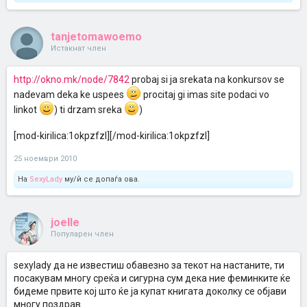
tanjetomawoemo
Истакнат член
http://okno.mk/node/7842
probaj si ja srekata na konkursov se
nadevam deka ke uspees
procitaj gi imas site podaci vo
linkot
) ti drzam sreka
)
[mod-kirilica:1okpzfzl][/mod-kirilica:1okpzfzl]
25 ноември 2010
На
SexyLady
му/ѝ се допаѓа ова.
joelle
Популарен член
sexylady да не известиш обавезно за текот на настаните, ти
посакувам многу среќа и сигурна сум дека ние феминките ќе
бидеме првите кој што ќе ја купат книгата доколку се објави
многу поздрав