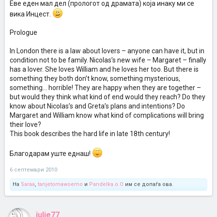
Еве еден мал дел (прологот од драмата) која инаку ми се
вика Инцест.
Prologue
In London there is a law about lovers – anyone can have it, but in
condition not to be family. Nicolas’s new wife – Margaret – finally
has a lover. She loves William and he loves her too. But there is
something they both don’t know, something mysterious,
something… horrible! They are happy when they are together –
but would they think what kind of end would they reach? Do they
know about Nicolas’s and Greta’s plans and intentions? Do
Margaret and William know what kind of complications will bring
their love?
This book describes the hard life in late 18th century!
Благодарам уште еднаш!
6 септември 2010
На
Saraa
,
tanjetomawoemo
и
Pandelka.o.O
им се допаѓа ова.
julie77