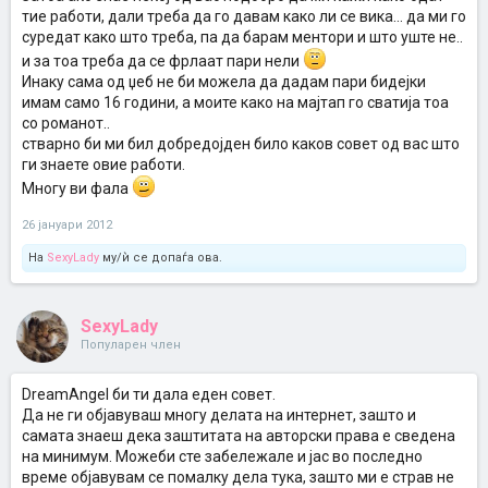
тие работи, дали треба да го давам како ли се вика... да ми го
суредат како што треба, па да барам ментори и што уште не..
и за тоа треба да се фрлаат пари нели
Инаку сама од џеб не би можела да дадам пари бидејки
имам само 16 години, а моите како на мајтап го сватија тоа
со романот..
стварно би ми бил добредојден било каков совет од вас што
ги знаете овие работи.
Многу ви фала
26 јануари 2012
На
SexyLady
му/ѝ се допаѓа ова.
SexyLady
Популарен член
DreamAngel би ти дала еден совет.
Да не ги објавуваш многу делата на интернет, зашто и
самата знаеш дека заштитата на авторски права е сведена
на минимум. Можеби сте забележале и јас во последно
време објавувам се помалку дела тука, зашто ми е страв не