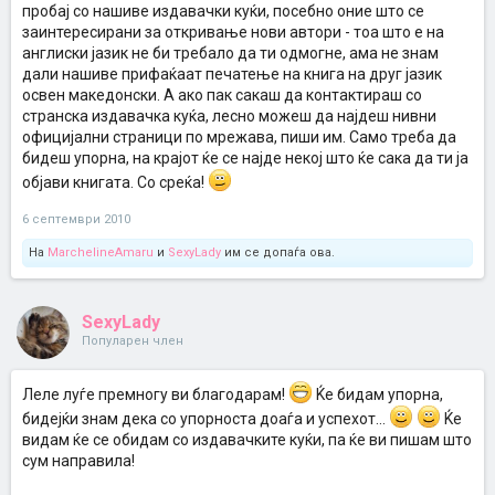
пробај со нашиве издавачки куќи, посебно оние што се
заинтересирани за откривање нови автори - тоа што е на
англиски јазик не би требало да ти одмогне, ама не знам
дали нашиве прифаќаат печатење на книга на друг јазик
освен македонски. А ако пак сакаш да контактираш со
странска издавачка куќа, лесно можеш да најдеш нивни
официјални страници по мрежава, пиши им. Само треба да
бидеш упорна, на крајот ќе се најде некој што ќе сака да ти ја
објави книгата. Со среќа!
6 септември 2010
На
MarchelineAmaru
и
SexyLady
им се допаѓа ова.
SexyLady
Популарен член
Леле луѓе премногу ви благодарам!
Ќе бидам упорна,
бидејќи знам дека со упорноста доаѓа и успехот...
Ќе
видам ќе се обидам со издавачките куќи, па ќе ви пишам што
сум направила!