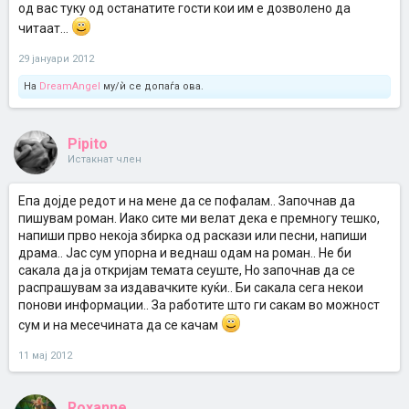
од вас туку од останатите гости кои им е дозволено да
читаат...
29 јануари 2012
На
DreamAngel
му/ѝ се допаѓа ова.
Pipito
Истакнат член
Епа дојде редот и на мене да се пофалам.. Започнав да
пишувам роман. Иако сите ми велат дека е премногу тешко,
напиши прво некоја збирка од раскази или песни, напиши
драма.. Јас сум упорна и веднаш одам на роман.. Не би
сакала да ја откријам темата сеуште, Но започнав да се
распрашувам за издавачките куќи.. Би сакала сега некои
понови информации.. За работите што ги сакам во можност
сум и на месечината да се качам
11 мај 2012
Roxanne