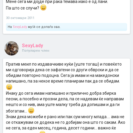
Мене сега ми дојде при рака темава иако е од лани.
Па што се случи?
30 октомври 2011
На
SexyLady
му/ѝ се допаѓа ова.
SexyLady
Популарен член
Пратив меил по издавачкиве куќи (уште тогаш) и повеќето
ми одговорија дека се зафатени со други обврски и да се
обидам повторно подоцна. Сега ја имам и на македонски
напишано, па за некое време планирам пак да се обидам.
Инаку до сега имам напишано и прилично добра збирка
песни, а посебно и прозни дела, па се надевам ќе направам
нешто и со нив, ама уште малку треба да допишам и да ги
збогатам...
Знам дека можеби е рано или пак сум многу млада.... ама не
се откажувам се додека не го добијам она што го сакам. Ако
не сега, за еден месец, година, десет години... важно ќе