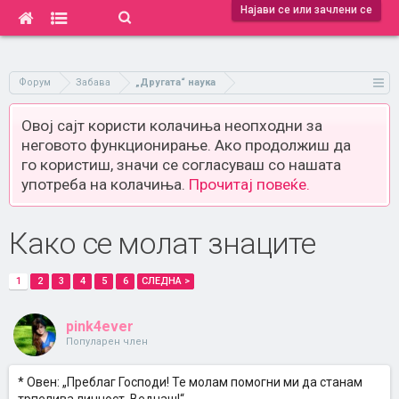
Најави се или зачлени се
Форум
Забава
„Другата“ наука
Овој сајт користи колачиња неопходни за
неговото функционирање. Ако продолжиш да
го користиш, значи се согласуваш со нашата
употреба на колачиња.
Прочитај повеќе.
Како се молат знаците
1
2
3
4
5
6
СЛЕДНА >
pink4ever
Популарен член
* Овен: „Преблаг Господи! Те молам помогни ми да станам