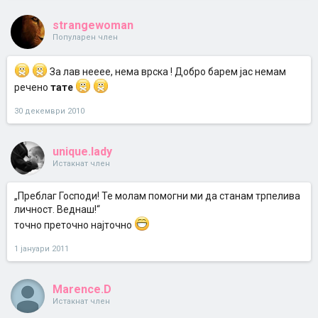
strangewoman
Популарен член
За лав нееее, нема врска ! Добро барем јас немам
речено
тате
30 декември 2010
unique.lady
Истакнат член
„Преблаг Господи! Те молам помогни ми да станам трпелива
личност. Веднаш!“
точно преточно најточно
1 јануари 2011
Marence.D
Истакнат член