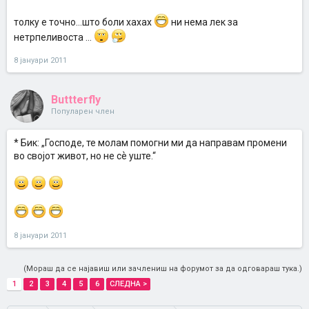
толку е точно...што боли хахах
ни нема лек за
нетрпеливоста ...
8 јануари 2011
Buttterfly
Популарен член
* Бик: „Господе, те молам помогни ми да направам промени
во својот живот, но не сѐ уште.“
8 јануари 2011
(Мораш да се најавиш или зачлениш на форумот за да одговараш тука.)
1
2
3
4
5
6
СЛЕДНА >