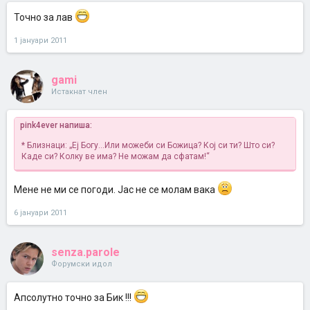
Точно за лав
1 јануари 2011
gami
Истакнат член
pink4ever напиша:
* Близнаци: „Еј Богу…Или можеби си Божица? Кој си ти? Што си?
Каде си? Колку ве има? Не можам да сфатам!“
Мене не ми се погоди. Јас не се молам вака
6 јануари 2011
senza.parole
Форумски идол
Апсолутно точно за Бик !!!