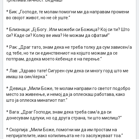
трпелива личност. Веднаш!“
* Бик: „Господе, те молам помогни ми да направам промени
во својот живот, но не сѐ уште.“
* Близнаци: „Еј Богу…Или можеби си Божица? Кој си ти? Што
си? Каде си? Колку ве има? Не можам да сфатам!“
* Рак: „Драг тато, знам дека не треба толку да сум зависен/а
од тебе, но ти си единствениот на којшто можам да се
потпрам, додека моето ќебенце е на перење.“
* Лав: „Здраво тате! Сигурен сум дека си многу горд што ме
имаш за син/ќерка.“
* Девица: „Мили Боже, те молам направи го светот подобро
место за живеење, и немој да ја оплескаш работава, како
што ја оплеска минатиот пат.“
* Вага: „Драг Господи, знам дека треба сам/а да си
донесувам одлуки, но од друга страна, ти што мислиш?“
* Скорпија: „Мили Боже, помогни ми да им простам на
непријателите, иако копилињата не го заслужуваат тоа.“