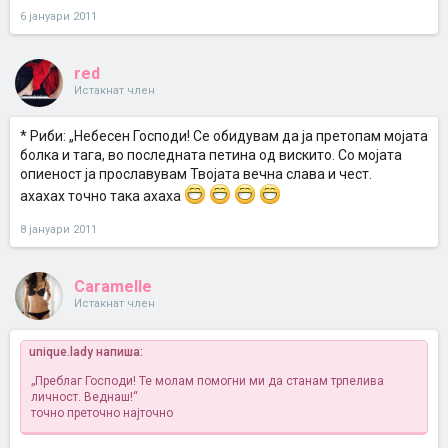
6 јануари 2011
red
Истакнат член
* Риби: „Небесен Господи! Се обидувам да ја претопам мојата
болка и тага, во последната петина од вискито. Со мојата
опиеност ја прославувам Твојата вечна слава и чест.
ахахах точно така ахаха
8 јануари 2011
Caramelle
Истакнат член
unique.lady напиша:
„Преблаг Господи! Те молам помогни ми да станам трпелива
личност. Веднаш!“
точно преточно најточно