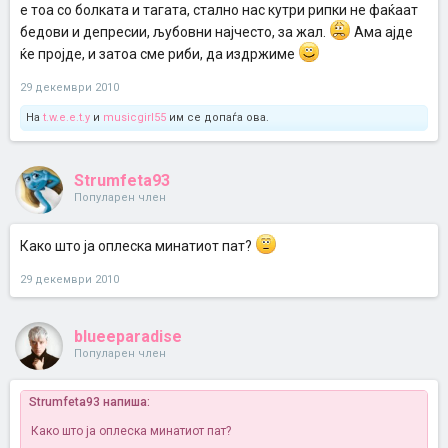
е тоа со болката и тагата, стално нас кутри рипки не фаќаат
бедови и депресии, љубовни најчесто, за жал.
Ама ајде
ќе пројде, и затоа сме риби, да издржиме
29 декември 2010
На
t.w.e.e.t.y
и
musicgirl55
им се допаѓа ова.
Strumfeta93
Популарен член
Како што ја оплеска минатиот пат?
29 декември 2010
blueeparadise
Популарен член
Strumfeta93 напиша:
Како што ја оплеска минатиот пат?