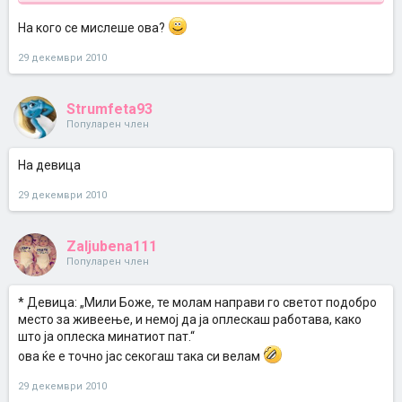
На кого се мислеше ова?
29 декември 2010
Strumfeta93
Популарен член
На девица
29 декември 2010
Zaljubena111
Популарен член
* Девица: „Мили Боже, те молам направи го светот подобро
место за живеење, и немој да ја оплескаш работава, како
што ја оплеска минатиот пат.“
ова ќе е точно јас секогаш така си велам
29 декември 2010