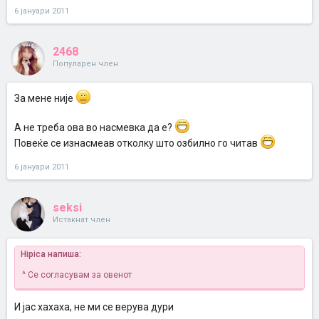
6 јануари 2011
2468
Популарен член
За мене није
А не треба ова во насмевка да е?
Повеќе се изнасмеав отколку што озбилно го читав
6 јануари 2011
seksi
Истакнат член
Hipica напиша:
^
Се согласувам за овенот
И јас хахаха, не ми се верува дури