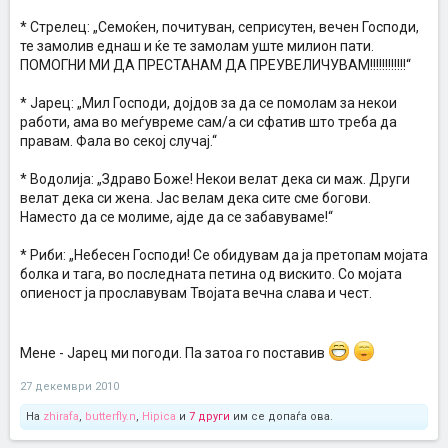
* Стрелец: „Семоќен, почитуван, сеприсутен, вечен Господи,
те замолив еднаш и ќе те замолам уште милион пати.
ПОМОГНИ МИ ДА ПРЕСТАНАМ ДА ПРЕУВЕЛИЧУВАМ!!!!!!!!!!!!“
* Јарец: „Мил Господи, дојдов за да се помолам за некои
работи, ама во меѓувреме сам/а си сфатив што треба да
правам. Фала во секој случај.“
* Водолија: „Здраво Боже! Некои велат дека си маж. Други
велат дека си жена. Јас велам дека сите сме богови.
Наместо да се молиме, ајде да се забавуваме!“
* Риби: „Небесен Господи! Се обидувам да ја претопам мојата
болка и тага, во последната петина од вискито. Со мојата
опиеност ја прославувам Твојата вечна слава и чест.
Мене - Јарец ми погоди. Па затоа го поставив
27 декември 2010
На
zhirafa
,
butterfly.n
,
Hipica
и
7 други
им се допаѓа ова.