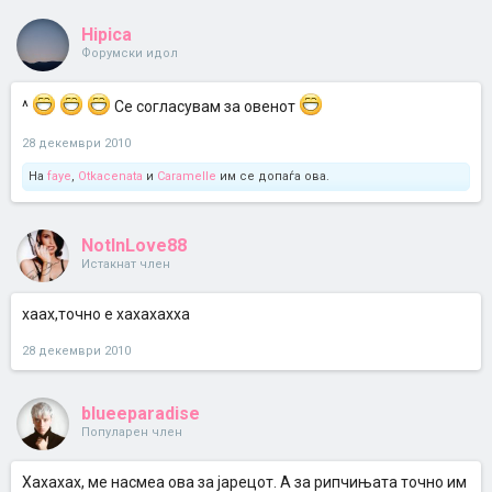
Hipica
Форумски идол
^
Се согласувам за овенот
28 декември 2010
На
faye
,
Otkacenata
и
Caramelle
им се допаѓа ова.
NotInLove88
Истакнат член
хаах,точно е хахахахха
28 декември 2010
blueeparadise
Популарен член
Хахахах, ме насмеа ова за јарецот. А за рипчињата точно им