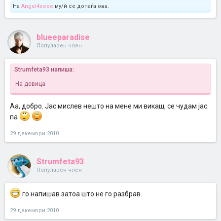
На
Angel4eeee
му/ѝ се допаѓа ова.
blueeparadise
Популарен член
Strumfeta93 напиша:
На девица
Аа, добро. Јас мислев нешто на мене ми викаш, се чудам јас
па
29 декември 2010
Strumfeta93
Популарен член
го напишав затоа што не го разбрав.
29 декември 2010