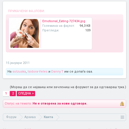
ПРИКАЧЕНИ ФАЈЛОВИ:
Emotional_Eating-727434.jpg
Големина на фајлот:
94,3 KB
Прегледи:
109
15 јануари 2011
На
solzuska
,
Isidora-Veles
и
Danny.T
им се допаѓа ова.
(Мораш да се најавиш или зачлениш на форумот за да одговараш тука.)
1
2
СЛЕДНА >
Статус на темата:
Не е отворена за нови одговори.
Форум
Архива
Канта