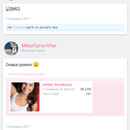
15 јануари 2011
На
Fearless
му/ѝ се допаѓа ова.
MileyCyrus1Fan
Истакнат член
Онака среќно
ПРИКАЧЕНИ ФАЈЛОВИ:
srekan devojka.jpg
Големина на фајлот:
58,3 KB
Прегледи:
161
15 јануари 2011