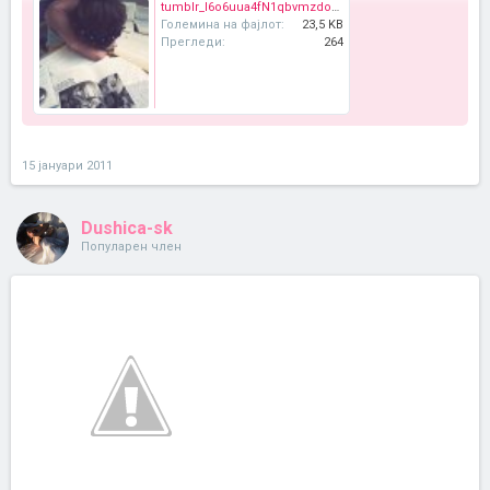
tumblr_l6o6uua4fN1qbvmzdo1_400_large.jpg
Големина на фајлот:
23,5 KB
Прегледи:
264
15 јануари 2011
Dushica-sk
Популарен член