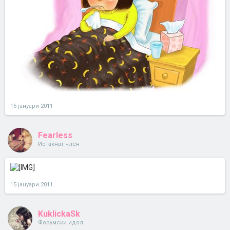
15 јануари 2011
Fearless
Истакнат член
15 јануари 2011
KuklickaSk
Форумски идол