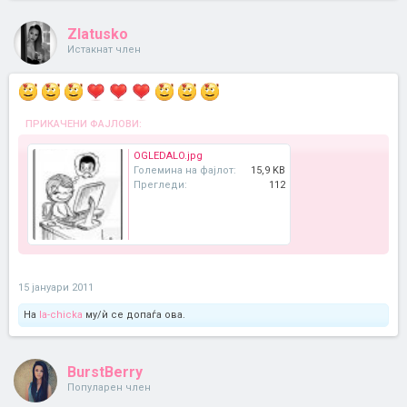
Zlatusko
Истакнат член
ПРИКАЧЕНИ ФАЈЛОВИ:
OGLEDALO.jpg
Големина на фајлот:
15,9 KB
Прегледи:
112
15 јануари 2011
На
la-chicka
му/ѝ се допаѓа ова.
BurstBerry
Популарен член