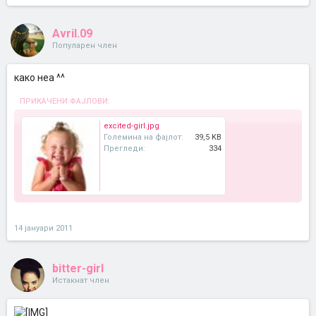
Avril.09
Популарен член
како неа ^^
ПРИКАЧЕНИ ФАЈЛОВИ:
excited-girl.jpg
Големина на фајлот:
39,5 KB
Прегледи:
334
14 јануари 2011
bitter-girl
Истакнат член