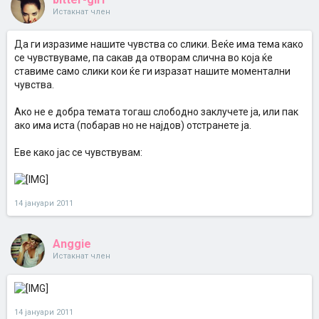
Истакнат член
Да ги изразиме нашите чувства со слики. Веќе има тема како
се чувствуваме, па сакав да отворам слична во која ќе
ставиме само слики кои ќе ги изразат нашите моментални
чувства.
Ако не е добра темата тогаш слободно заклучете ја, или пак
ако има иста (побарав но не најдов) отстранете ја.
Еве како јас се чувствувам:
14 јануари 2011
Anggie
Истакнат член
14 јануари 2011