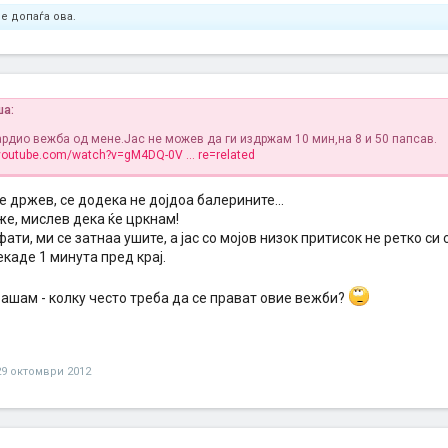
е допаѓа ова.
ша:
ардио вежба од мене.Јас не можев да ги издржам 10 мин,на 8 и 50 папсав.
youtube.com/watch?v=gM4DQ-0V ... re=related
е држев, се додека не дојдоа балерините...
же, мислев дека ќе цркнам!
фати, ми се затнаа ушите, а јас со мојов низок притисок не ретко си 
каде 1 минута пред крај.
рашам - колку често треба да се прават овие вежби?
29 октомври 2012