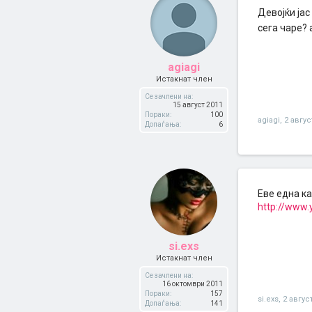
Девојќи јас
сега чаре? 
agiagi
Истакнат член
Се зачлени на:
15 август 2011
Пораки:
100
agiagi
,
2 авгус
Допаѓања:
6
Еве една ка
http://www.
si.exs
Истакнат член
Се зачлени на:
16 октомври 2011
Пораки:
157
si.exs
,
2 авгус
Допаѓања:
141