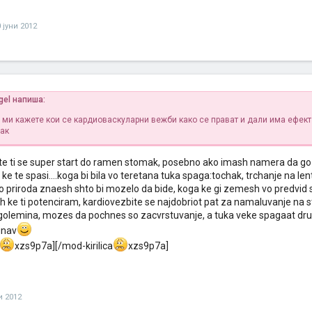
 јуни 2012
gel напиша:
 ми кажете кои се кардиоваскуларни вежби како се прават и дали има ефект
ак
ite ti se super start do ramen stomak, posebno ako imash namera da go
ke te spasi....koga bi bila vo teretana tuka spaga:tochak, trchanje na len
 vo priroda znaesh shto bi mozelo da bide, koga ke gi zemesh vo predvid si
 ke ti potenciram, kardiovezbite se najdobriot pat za namaluvanje na s
golemina, mozes da pochnes so zacvrstuvanje, a tuka veke spagaat drug
gnav
xzs9p7a][/mod-kirilica
xzs9p7a]
и 2012