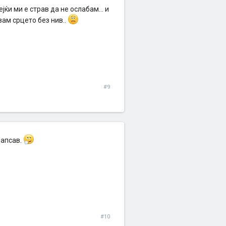
ќи ми е страв да не ослабам... и
вам срцето без нив..
#9
папсав.
#10