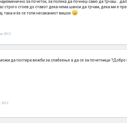
јизменично за почеток, за полека да почнеш само да трчаш....дале
јас строго стоев до ставот дека нема шанси да трчам, дека ми е пр
бај, така и ќе се топи несаканиот вишок
ли 2012
можи да постира вежби за слабеење а да се за почетници ?Добро б
т 2012