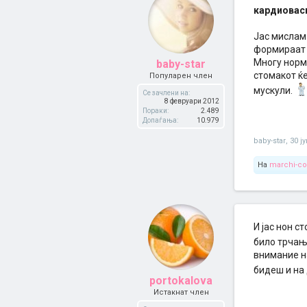
кардиовас
Јас мислам
формираат 
Многу норма
baby-star
стомакот ќ
Популарен член
мускули.
Се зачлени на:
8 февруари 2012
Пораки:
2.489
Допаѓања:
10.979
baby-star
,
30 ј
На
marchi-co
И јас нон с
било трчањ
внимание на
бидеш и на
portokalova
Истакнат член