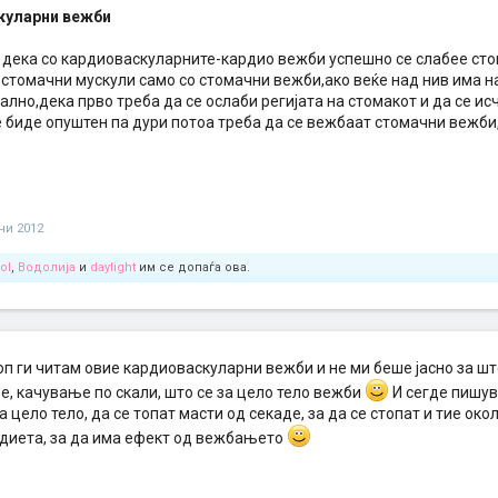
куларни вежби
 дека со кардиоваскуларните-кардио вежби успешно се слабее сто
стомачни мускули само со стомачни вежби,ако веќе над нив има н
лно,дека прво треба да се ослаби регијата на стомакот и да се ис
е биде опуштен па дури потоа треба да се вежбаат стомачни вежб
уни 2012
ol
,
Водолија
и
daylight
им се допаѓа ова.
топ ги читам овие кардиоваскуларни вежби и не ми беше јасно за шт
е, качување по скали, што се за цело тело вежби
И сегде пишув
 цело тело, да се топат масти од секаде, за да се стопат и тие око
 диета, за да има ефект од вежбањето