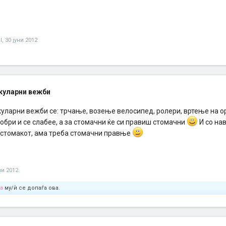
l
,
30 јуни 2012
куларни вежби
уларни вежби се: трчање, возење велосипед, ролери, вртење на ор
обри и се слабее, а за стомачни ќе си правиш стомачни
И со на
 стомакот, ама треба стомачни правње
ни 2012
va
му/ѝ се допаѓа ова.