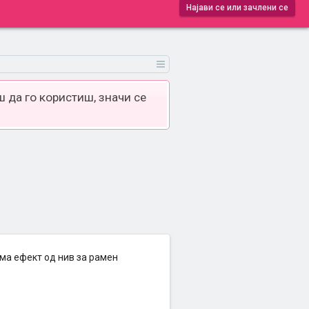
Најави се или зачлени се
 да го користиш, значи се
има ефект од нив за рамен