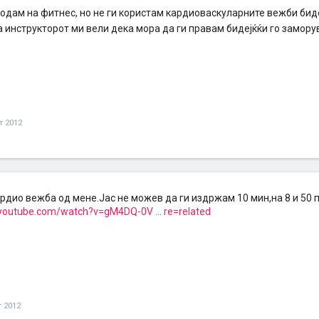
 одам на фитнес, но не ги користам кардиоваскуларните вежби бидеј
а инструкторот ми вели дека мора да ги правам бидејќќи го замору
т 2012
рдио вежба од мене.Јас не можев да ги издржам 10 мин,на 8 и 50 
youtube.com/watch?v=gM4DQ-0V ... re=related
т 2012