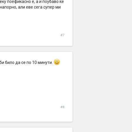
ку поефикасно е, а и поубаво ќе
енапорно, али еве сега супер ми
#7
и било да се по 10 минути.
#8