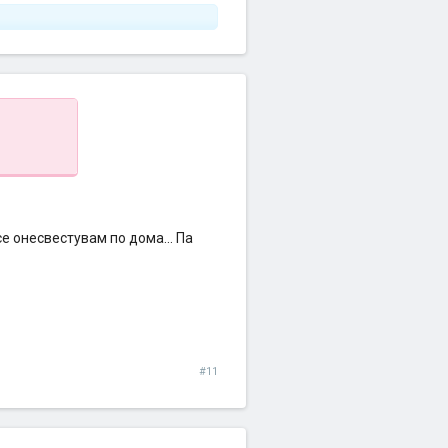
се онесвестувам по дома... Па
#11