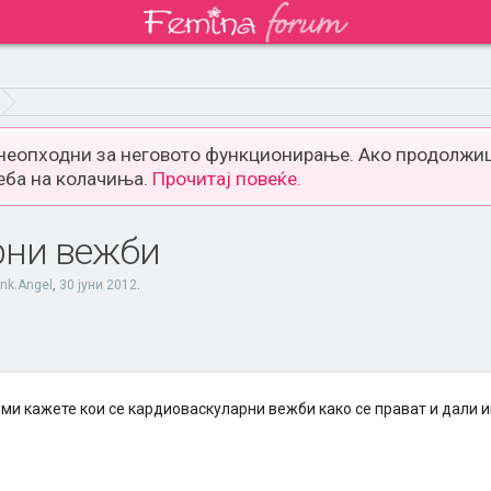
 неопходни за неговото функционирање. Ако продолжиш
еба на колачиња.
Прочитај повеќе.
рни вежби
ink.Angel
,
30 јуни 2012
.
 ми кажете кои се кардиоваскуларни вежби како се прават и дали 