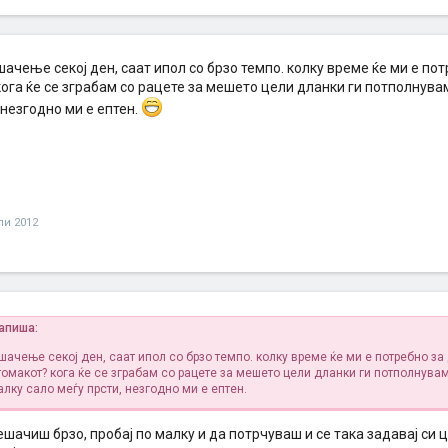
ачење секој ден, саат ипол со брзо темпо. колку време ќе ми е по
ога ќе се зграбам со рацете за мешето цели дланки ги потполнува
 незгодно ми е ептен.
ули 2012
напиша:
ачење секој ден, саат ипол со брзо темпо. колку време ќе ми е потребно за 
омакот? кога ќе се зграбам со рацете за мешето цели дланки ги потполнувам
лку сало меѓу прсти, незгодно ми е ептен.
ешачиш брзо, пробај по малку и да потрчуваш и се така задавај си 