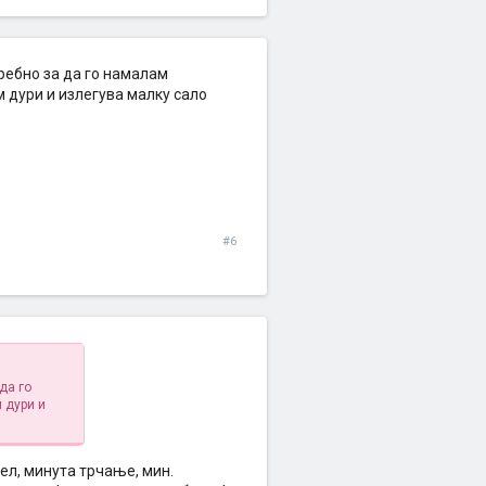
требно за да го намалам
м дури и излегува малку сало
#6
да го
 дури и
цел, минута трчање, мин.