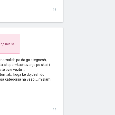
#4
 од нив за
 namalish pa da go stegnesh,
ta, steper=kachuvanje po skali i
te ovie vezbi....
tom,ak...koga ke dojdesh do
a kategorija na vezbi....mislam
#5