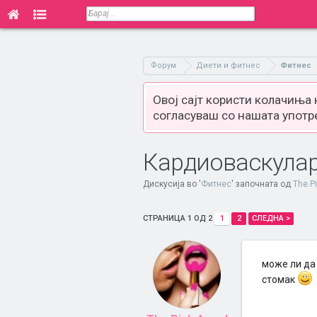
Форум
Диети и фитнес
Фитнес
Овој сајт користи колачиња
согласуваш со нашата употр
Кардиоваскула
Дискусија во '
Фитнес
' започната од
The.P
СТРАНИЦА 1 ОД 2
1
2
СЛЕДНА >
може ли да
стомак