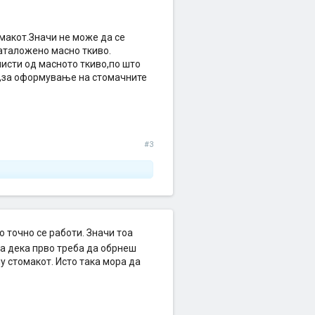
макот.Значи не може да се
аталожено масно ткиво.
чисти од масното ткиво,по што
и,за оформување на стомачните
#3
о точно се работи. Значи тоа
а дека прво треба да обрнеш
лу стомакот. Исто така мора да