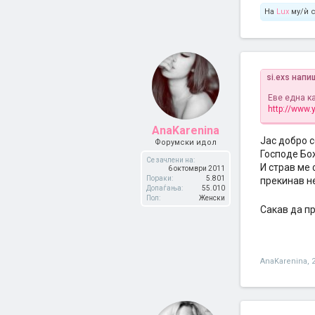
На
Lux
му/ѝ с
si.exs напи
Еве една к
http://www.
AnaKarenina
Јас добро с
Форумски идол
Господе Бо
Се зачлени на:
И страв ме 
6 октомври 2011
Пораки:
5.801
прекинав не
Допаѓања:
55.010
Пол:
Женски
Сакав да п
AnaKarenina
,