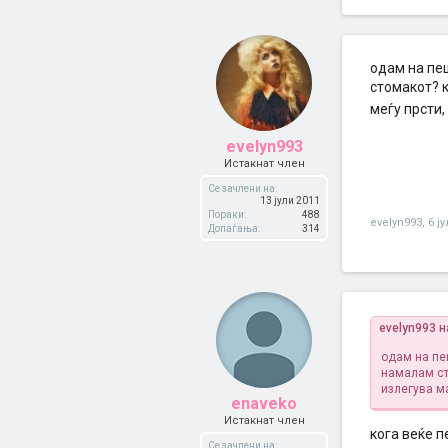
одам на пеш
стомакот? к
меѓу прсти,
evelyn993
Истакнат член
Се зачлени на:
13 јули 2011
Пораки:
488
evelyn993
,
6 ј
Допаѓања:
314
evelyn993 
одам на пеш
намалам ст
излегува ма
enaveko
Истакнат член
кога веќе п
Се зачлени на: