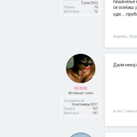
пешачење на
5 јули 2012
се осеќаш. 
Пораки:
70
Допаѓања:
12
оди......про
enaveko
,
19 ју
Дали некој 
si.exs
Истакнат член
Се зачлени на:
16 октомври 2011
Пораки:
157
si.exs
,
1 авгус
Допаѓања:
141