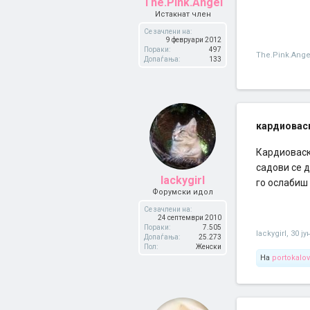
The.Pink.Angel
Истакнат член
Се зачлени на:
9 февруари 2012
Пораки:
497
The.Pink.Ange
Допаѓања:
133
кардиовас
Кардиоваск
садови се д
lackygirl
го ослабиш
Форумски идол
Се зачлени на:
24 септември 2010
Пораки:
7.505
lackygirl
,
30 ју
Допаѓања:
25.273
Пол:
Женски
На
portokalo