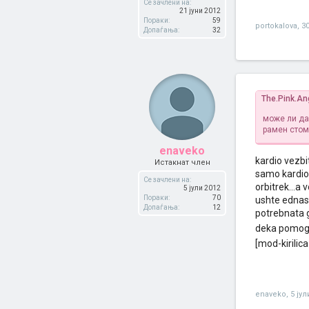
Се зачлени на:
21 јуни 2012
Пораки:
59
portokalova
,
30
Допаѓања:
32
The.Pink.An
може ли да
рамен стом
enaveko
kardio vezb
Истакнат член
samo kardio 
Се зачлени на:
orbitrek...a
5 јули 2012
Пораки:
70
ushte ednash
Допаѓања:
12
potrebnata 
deka pomo
[mod-kirilica
enaveko
,
5 јул