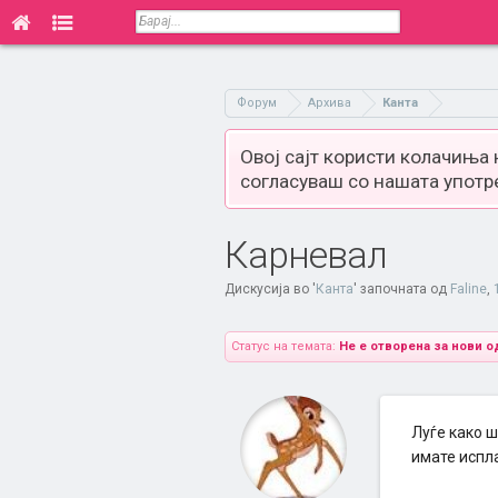
Форум
Архива
Канта
Овој сајт користи колачиња
согласуваш со нашата употр
Карневал
Дискусија во '
Канта
' започната од
Faline
,
Статус на темата:
Не е отворена за нови о
Луѓе како 
имате испл