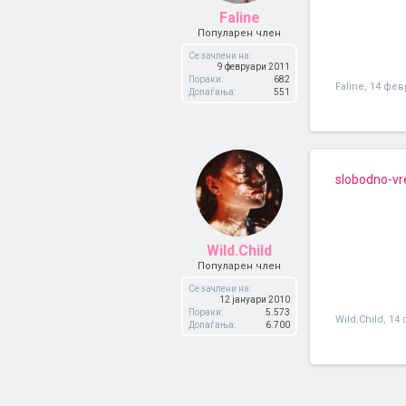
Faline
Популарен член
Се зачлени на:
9 февруари 2011
Пораки:
682
Faline
,
14 фев
Допаѓања:
551
slobodno-v
Wild.Child
Популарен член
Се зачлени на:
12 јануари 2010
Пораки:
5.573
Wild.Child
,
14 
Допаѓања:
6.700