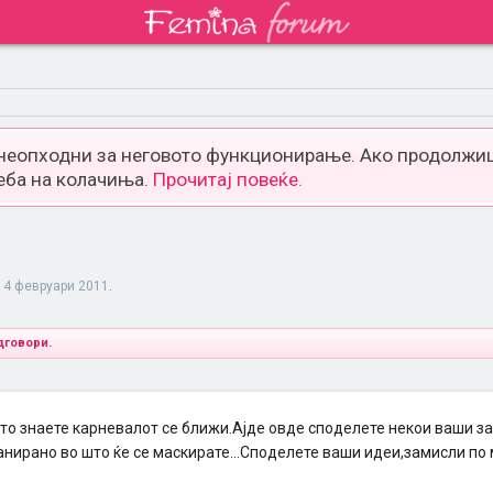
 неопходни за неговото функционирање. Ако продолжиш
еба на колачиња.
Прочитај повеќе.
14 февруари 2011
.
дговори.
што знаете карневалот се ближи.Ајде овде споделете некои ваши з
анирано во што ќе се маскирате...Споделете ваши идеи,замисли по