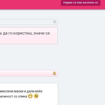
Најави се или зачлени се
 да го користиш, значи се
амислени маски и дали веќе
 можност со слика