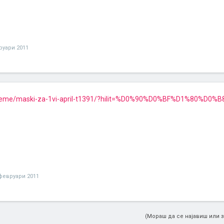
руари 2011
reme/maski-za-1vi-april-t1391/?hilit=%D0%90%D0%BF%D1%80%D0
февруари 2011
(Мораш да се најавиш или з