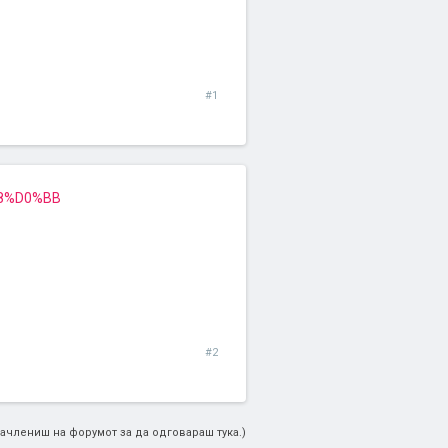
#1
%B8%D0%BB
#2
ачлениш на форумот за да одговараш тука.)