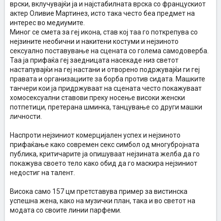
врски, вклучувајќи ја и најстабилната врска со францускиот
актер Оливие Мартинез, исто така често беа предмет на
интерес во медиумите.
Миног се смета за геј икона, став кој таа го поткрепува со
нејзините необични и накитени костуми и нејзиното
сексуално поставување на сцената со голема самодоверба.
Таа ја прифаќа геј заедницата насекаде низ светот
настапувајќи на геј настани и отворено подржувајќи ги геј
правата и организациите за борба против сидата. Машките
танчери кои ја придржуваат на сцената често покажуваат
хомосексуални ставови преку носење високи женски
потпетици, претерана шминка, танцување со други машки
личности.
Наспроти нејзиниот комерцијален успех и нејзиното
прифаќање како современ секс симбол од многубројната
публика, критичарите ја опишуваат нејзината желба да го
покажува своето тело како обид да го маскира нејзиниот
недостиг на талент.
Висока само 157 цм претставува пример за вистинска
успешна жена, како на музички план, така и во светот на
модата со своите линии парфеми.