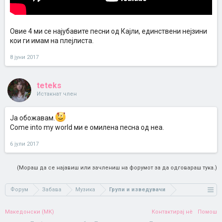
Овие 4 ми се најубавите песни од Кајли, единствени нејзини
кои ги имам на плејлиста.
8 јуни 2017
teteks
Истакнат член
Ја обожавам.
Come into my world ми е омилена песна од неа.
6 јули 2017
(Мораш да се најавиш или зачлениш на форумот за да одговараш тука.)
Форум
Забава
Музика
Групи и изведувачи
Македонски (MK)
Контактирај нè
Помош