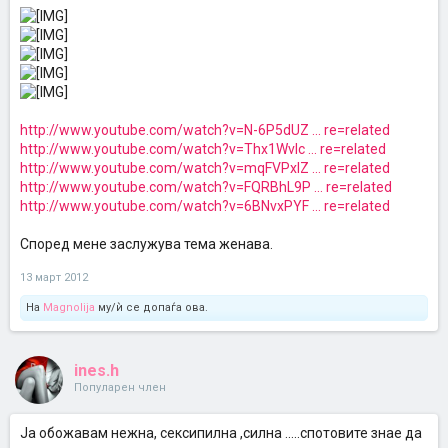
http://www.youtube.com/watch?v=N-6P5dUZ ... re=related
http://www.youtube.com/watch?v=Thx1Wvlc ... re=related
http://www.youtube.com/watch?v=mqFVPxIZ ... re=related
http://www.youtube.com/watch?v=FQRBhL9P ... re=related
http://www.youtube.com/watch?v=6BNvxPYF ... re=related
Според мене заслужува тема женава.
13 март 2012
На
Magnolija
му/ѝ се допаѓа ова.
ines.h
Популарен член
Ја обожавам нежна, сексипилна ,силна .....спотовите знае да