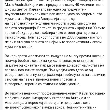
добитник на Британските и Греми наградите. Според Warner
Music Australia Кајли има продадено околу 40 милиони плочи
ширум светот. Кајли направи една од подолгите и
поуспешните кариери како поп исполнувач во современата
музика, а во Европа и Австралија е една од
најпрепознатливите славни личности и секс симболи на
својата генерација. Во текот на средината и крајот на 90-тите
таа се обидува да се етаблира како самостојна пејачка и
текстописец. Популарност постига во 2000 година како поп
пејач и станува позната по нејзините провокативни и скапи
музички спотови.
Во кариерата и во животот наидува на многу пречки, како на
пример борбата со рак на дојка, но сепак успева да се
издигне од кризата и пак да се вивне до врвот на листата на
светски познатите ѕвезди. Почнувајќи како девојка од
соседството стигнува до фаза која изобилува со најразлични
стилови на пеење, провокативни спотови и
експериментирање со стилот на облекување.
Во текот на нејзиниот професионален живот, Кaјли постојано
е објект на силен медиумски интерес во Англија и во
Австралија, интерес кој е постојан и во времето кога
нејзиниот успех како пејачка варира. Нејзините интимни