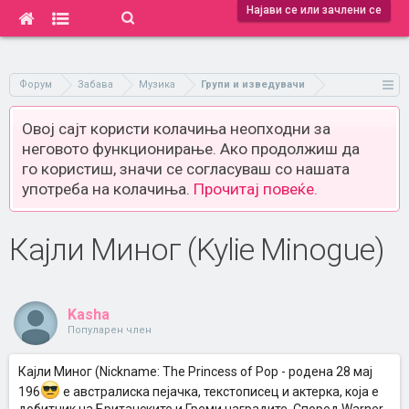
Најави се или зачлени се
Форум
Забава
Музика
Групи и изведувачи
Овој сајт користи колачиња неопходни за
неговото функционирање. Ако продолжиш да
го користиш, значи се согласуваш со нашата
употреба на колачиња.
Прочитај повеќе.
Кајли Миног (Kylie Minogue)
Kasha
Популарен член
Кајли Миног (Nickname: The Princess of Pop - родена 28 мај
196
е австралиска пејачка, текстописец и актерка, која е