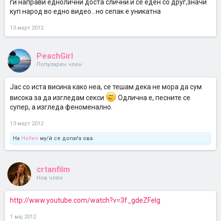
ги направи еднолични доста слични и се еден со друг,значи
куп народ во едно видео...но сепак е уникатна
13 март 2012
PeachGirl
Популарен член
Јас со иста висина како неа, се тешам дека не мора да сум
висока за да изгледам секси
Одлична е, песните се
супер, а изгледа феноменално.
13 март 2012
На
Hellen
му/ѝ се допаѓа ова.
crtanfilm
Нов член
http://www.youtube.com/watch?v=3f_gdeZFeIg
1 мај 2012