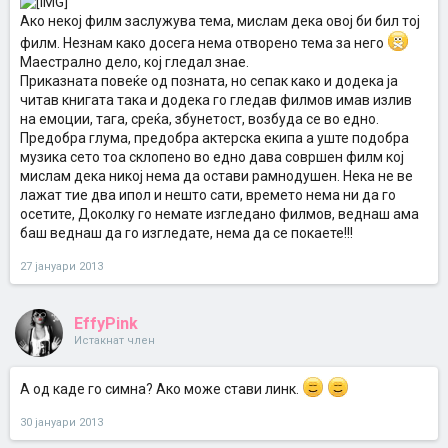
Ако некој филм заслужува тема, мислам дека овој би бил тој
филм. Незнам како досега нема отворено тема за него
Маестрално дело, кој гледал знае.
Приказната повеќе од позната, но сепак како и додека ја
читав книгата така и додека го гледав филмов имав излив
на емоции, тага, среќа, збунетост, возбуда се во едно.
Предобра глума, предобра актерска екипа а уште подобра
музика сето тоа склопено во едно дава совршен филм кој
мислам дека никој нема да остави рамнодушен. Нека не ве
лажат тие два ипол и нешто сати, времето нема ни да го
осетите, Доколку го немате изгледано филмов, веднаш ама
баш веднаш да го изгледате, нема да се покаете!!!
27 јануари 2013
EffyPink
Истакнат член
А од каде го симна? Ако може стави линк.
30 јануари 2013