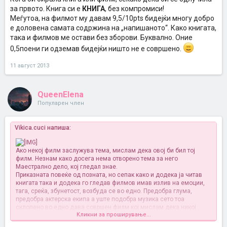
за првото. Книга си е
КНИГА
, без компромиси!
Меѓутоа, на филмот му давам 9,5/10pts бидејќи многу добро
е доловена самата содржина на „напишаното“. Како книгата,
така и филмов ме остави без зборови. Буквално. Оние
0,5поени ги одземав бидејќи ништо не е совршено.
11 август 2013
QueenElena
Популарен член
Vikica.cuci напиша:
Ако некој филм заслужува тема, мислам дека овој би бил тој
филм. Незнам како досега нема отворено тема за него
Маестрално дело, кој гледал знае.
Приказната повеќе од позната, но сепак како и додека ја читав
книгата така и додека го гледав филмов имав излив на емоции,
тага, среќа, збунетост, возбуда се во едно. Предобра глума,
предобра актерска екипа а уште подобра музика сето тоа
склопено во едно дава совршен филм кој мислам дека никој
Кликни за проширување...
нема да остави рамнодушен. Нека не ве лажат тие два ипол и
нешто сати, времето нема ни да го осетите, Доколку го немате