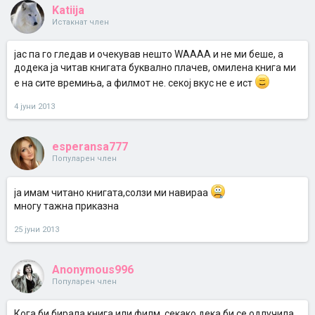
Katiija
Истакнат член
јас па го гледав и очекував нешто WAAAA и не ми беше, а
додека ја читав книгата буквално плачев, омилена книга ми
е на сите времиња, а филмот не. секој вкус не е ист
4 јуни 2013
esperansa777
Популарен член
ја имам читано книгата,солзи ми навираа
многу тажна приказна
25 јуни 2013
Anonymous996
Популарен член
Кога би бирала книга или филм, секако дека би се одлучила