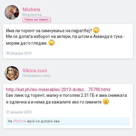
Mishela
Модератор
Член на тимот
Има ли торент за симнување на пајратбеј?
Mи се допаѓа изборот на актери, па штом и Аманда е тука -
морам да го гледам.
30 јануари 2013
Vikica.cuci
Популарен член
http://kat.ph/les-miserables-2013-dvdsc ... 75790.html
Еве линк од торент, малку е поголем 2.31 ГБ е ама снимката
е одлична а и нема да зажалите ако го симните
31 јануари 2013
На
EffyPink
му/ѝ се допаѓа ова.