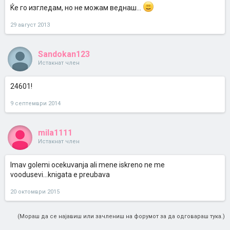
изгледано филмов, веднаш ама баш веднаш да го изгледате,
Ќе го изгледам, но не можам веднаш...
нема да се покаете!!!
29 август 2013
Sandokan123
Истакнат член
24601!
9 септември 2014
mila1111
Истакнат член
Imav golemi ocekuvanja ali mene iskreno ne me
voodusevi...knigata e preubava
20 октомври 2015
(Мораш да се најавиш или зачлениш на форумот за да одговараш тука.)