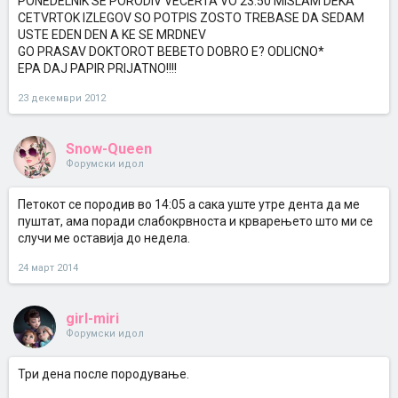
PONEDELNIK SE PORODIV VECERTA VO 23:50 MISLAM DEKA
CETVRTOK IZLEGOV SO POTPIS ZOSTO TREBASE DA SEDAM
USTE EDEN DEN A KE SE MRDNEV
GO PRASAV DOKTOROT BEBETO DOBRO E? ODLICNO*
EPA DAJ PAPIR PRIJATNO!!!!
23 декември 2012
Snow-Queen
Форумски идол
Петокот се породив во 14:05 а сака уште утре дента да ме
пуштат, ама поради слабокрвноста и крварењето што ми се
случи ме оставија до недела.
24 март 2014
girl-miri
Форумски идол
Три дена после породување.