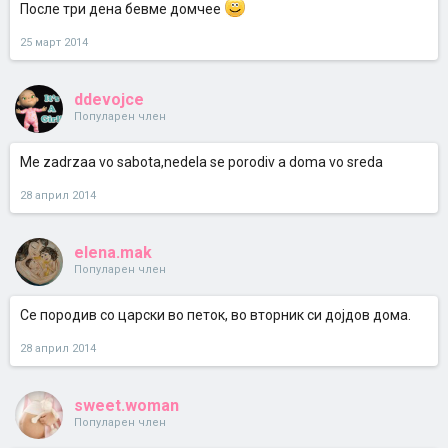
После три дена бевме домчее
25 март 2014
ddevojce
Популарен член
Me zadrzaa vo sabota,nedela se porodiv a doma vo sreda
28 април 2014
elena.mak
Популарен член
Се породив со царски во петок, во вторник си дојдов дома.
28 април 2014
sweet.woman
Популарен член