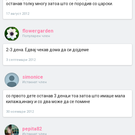
останав толку многу затоа што се породив со царски.
17 август 2012
flowergarden
Популарен член
2-3 дена. Едвај чекав дома да си дојдеме
3 септември 2012
simonice
Истакнат член
со првото дете останав 3 дена,и тоа затоа што имаше мала
килажа,инаку и со два може да се помине
30 ноември 2012
pepita82
Истакнат член