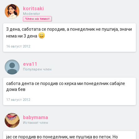
koritsaki
Moderator
Член на тимот
3 дена, саботата се породив, а понеделник не пуштија, значи
нема ни 3 дена
16 август 2012
eva11
Популарен член
сабота дента се породив со керка ми понеделник сабајле
дома бев
17 август 2012
babymama
Истакнат член
јас се породив во понеделник, ме пуштија во петок. Но