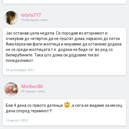
lolyta777
Популарен член
Јас останав цела недела. Се породив во вторникот и
очекував до четврток да не пуштат дома, најкасно до петок
Ама ќерка ми фати жолтица и моравме да останеме додека
не се среди жолтицата т.е. додека не биде се` во ред со
билирубините. Така што дома си дојдовме тек во
понеделникот.
24 декември 2011
Mother86
Истакнат член
Бев 4 дена со првото детенце
,а сега ќе видиме за месец
дена според терминот !!
16 август 2012