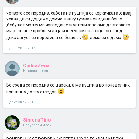
четврток се породив. сабота не пуштија со керкичката ,одвај
чекав да си дојдеме домче .инаку гужва невидена беше
,бебушот малку ми изгледаше жолтеникаво ама докторката
ми рече не е проблем да ја изнесувам на сонце со оглед
дека август се породив,и се беше ок
дома си е дома
1 декември 2012
CudnaZena
Истакнат член
Во среда се породив со царски, а ме пуштија во понеделник,
причично долго отседов
1 декември 2012
SimonaTino
Популарен член