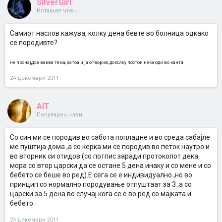
SilverGirl
Истакнат член
Самиот наслов кажува, колку дена бевте во болница одкако
се породивте?
не пронајдов ваква тема, затоа и ја отворив, доколку постои нека оди во канта
24 декември 2011
AIT
Популарен член
Со син ми се породив во сабота попладне и во среда сабајле
ме пуштија дома ,а со ќерка ми се породив во петок наутро и
во вторник си отидов (со потпис заради протоколот дека
мора со втор царски да се остане 5 дена инаку и со мене и со
бебето се беше во ред).Е сега се е индивидуално ,но во
принцип со нормално породување отпуштаат за 3 ,а со
царски за 5 дена во случај кога се е во ред со мајката и
бебето.
24 декември 2011