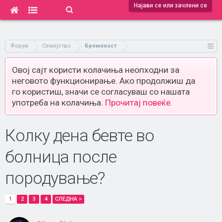
Најави се или зачлени се
Форум
Семејство
Бременост
Овој сајт користи колачиња неопходни за
неговото функционирање. Ако продолжиш да
го користиш, значи се согласуваш со нашата
употреба на колачиња.
Прочитај повеќе.
Колку дена бевте во
болница после
породување?
1
2
3
4
СЛЕДНА >