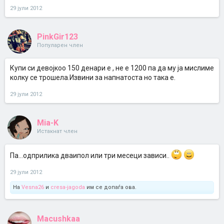
29 јули 2012
PinkGir123
Популарен член
Купи си девојкоо 150 денари е , не е 1200 па да му ја мислиме
колку се трошела.Извини за напнатоста но така е.
29 јули 2012
Mia-K
Истакнат член
Па...одприлика дваипол или три месеци зависи..
29 јули 2012
На
Vesna26
и
cresa-jagoda
им се допаѓа ова.
Macushkaa