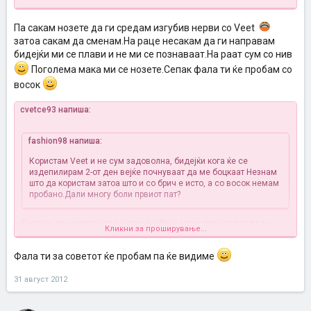
Па сакам нозете да ги средам изгубив нерви со Veet
затоа сакам да сменам.На раце несакам да ги направам
бидејќи ми се плави и не ми се познаваат.На раат сум со нив
Поголема мака ми се нозете.Сепак фала ти ќе пробам со
восок
cvetce93 напиша:
fashion98 напиша:
Користам Veet и не сум задоволна, бидејќи кога ќе се
издепилирам 2-от ден вејќе почнуваат да ме боцкаат
Незнам
што да користам затоа што и со брич е исто, а со восок немам
пробано.Дали многу боли првиот пат?
Бидејќи си се правела со крема и брич може првиот пат да те
Кликни за проширување...
боли малце, но не е страшно.. После тоа ќе ти станат помеки и
поретки така да подобро побрзо одлучи се на тој чекор или пак
Фала ти за советот ќе пробам па ќе видиме
пробај со депилаторче, јас во последно време со тоа си ги
правам и нозете и рацете.
Да не бидам оф, ако некогаш залутам по крема, обично ми трае
31 август 2012
само еднаш да се направам на нозете и еднаш на рацете и
толку...
Долги ноџиња и рачиња имам што да правам