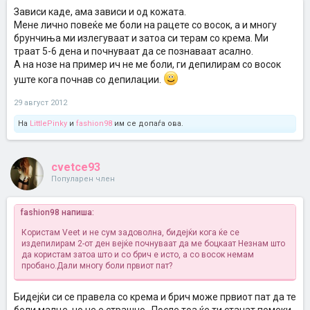
Зависи каде, ама зависи и од кожата.
Мене лично повеќе ме боли на рацете со восок, а и многу
брунчиња ми излегуваат и затоа си терам со крема. Ми
траат 5-6 дена и почнуваат да се познаваат асално.
А на нозе на пример ич не ме боли, ги депилирам со восок
уште кога почнав со депилации.
29 август 2012
На
LittlePinky
и
fashion98
им се допаѓа ова.
cvetce93
Популарен член
fashion98 напиша:
Користам Veet и не сум задоволна, бидејќи кога ќе се
издепилирам 2-от ден вејќе почнуваат да ме боцкаат
Незнам што
да користам затоа што и со брич е исто, а со восок немам
пробано.Дали многу боли првиот пат?
Бидејќи си се правела со крема и брич може првиот пат да те