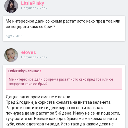
LittlePinky
Популарен член
Ме интересира дали со крема растат исто како пред тоа или
се поцврсти како со брич?
5 јули 2015
eloves
Популарен член
LittlePinky напиша:
↑
Ме интересира дали со крема растат исто како пред тоа или се
поцврсти како со брич?
Доцна одговарам ама не е важно.
Пред 2 години ја користев кремата на вит таа зеленета.
Рацете и прстите си ги депилирав со неа и влакната
почнуваа да ми растат за 5-6 дена. Инаку не се ни поцврсти,
туку истите се. Незнам како да објаснам ама кремата не ги
куби, само одозгора ги вади. Исто така да кажам дека не