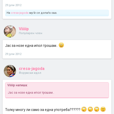
29 јули 2012
На
cresa-jagoda
му/ѝ се допаѓа ова.
Viiiiip
Популарен член
Јас за нозе една ипол трошам..
29 јули 2012
cresa-jagoda
Форумски идол
Viiiiip напиша:
Јас за нозе една ипол трошам..
Толку многу ли само за една употреба??????