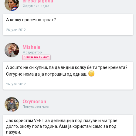
cresa-jagoda
Форумски идол
А колку просечно траат?
26 јули 2012
Mishela
Модератор
Член на тимот
А зошто не си купиш, па да видиш колку ќе ти трае кремата?
Сигурно нема да ја потрошиш од еднаш.
26 јули 2012
Oxymoron
Популарен член
Јас користам VEET за депилација под пазуви и ми трае
долго, околу пола година. Ама ја користам само за под
пазуви.