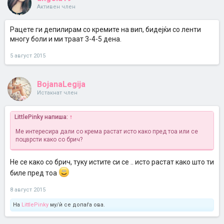
Активен член
Рацете ги депилирам со кремите на вип, бидејќи со ленти
многу боли и ми траат 3-4-5 дена.
5 август 2015
BojanaLegija
Истакнат член
LittlePinky напиша:
↑
Ме интересира дали со крема растат исто како пред тоа или се
поцврсти како со брич?
Не се како со брич, туку истите си се .. исто растат како што ти
биле пред тоа
8 август 2015
На
LittlePinky
му/ѝ се допаѓа ова.