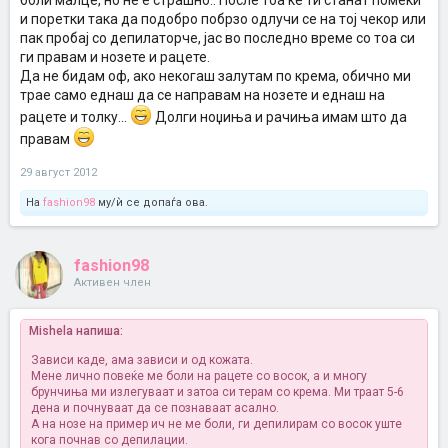
боли малце, но не е страшно.. После тоа ќе ти станат помеки
и поретки така да подобро побрзо одлучи се на тој чекор или
пак пробај со депилаторче, јас во последно време со тоа си
ги правам и нозете и рацете.
Да не бидам оф, ако некогаш залутам по крема, обично ми
трае само еднаш да се направам на нозете и еднаш на
рацете и толку...
Долги ноџиња и рачиња имам што да
правам
29 август 2012
На
fashion98
му/ѝ се допаѓа ова.
fashion98
Активен член
Mishela напиша:
Зависи каде, ама зависи и од кожата.
Мене лично повеќе ме боли на рацете со восок, а и многу
брунчиња ми излегуваат и затоа си терам со крема. Ми траат 5-6
дена и почнуваат да се познаваат асално.
А на нозе на пример ич не ме боли, ги депилирам со восок уште
кога почнав со депилации.