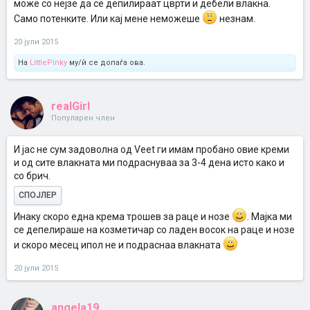
може со нејзе да се депилираат цврти и дебели влакна.
Само потенките. Или кај мене неможеше
незнам.
20 јули 2015
На
LittlePinky
му/ѝ се допаѓа ова.
realGirl
Популарен член
И јас не сум задоволна од Veet ги имам пробано овие креми
и од сите влакната ми подраснуваа за 3-4 дена исто како и
со брич.
СПОЈЛЕР
Инаку скоро една крема трошев за раце и нозе
. Мајка ми
се депелираше на козметичар со ладен восок на раце и нозе
и скоро месец ипол не и подраснаа влакната
20 јули 2015
angela19