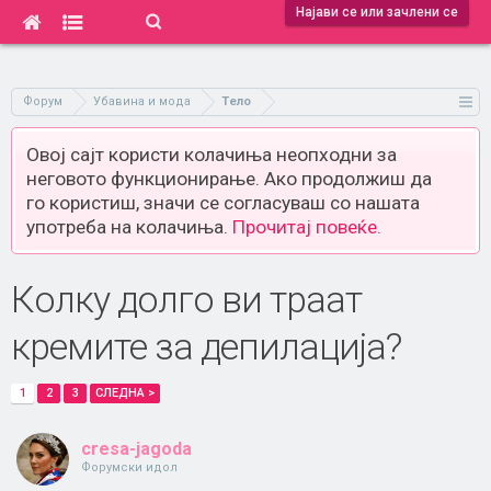
Најави се или зачлени се
Форум
Убавина и мода
Тело
Овој сајт користи колачиња неопходни за
неговото функционирање. Ако продолжиш да
го користиш, значи се согласуваш со нашата
употреба на колачиња.
Прочитај повеќе.
Колку долго ви траат
кремите за депилација?
1
2
3
СЛЕДНА >
cresa-jagoda
Форумски идол