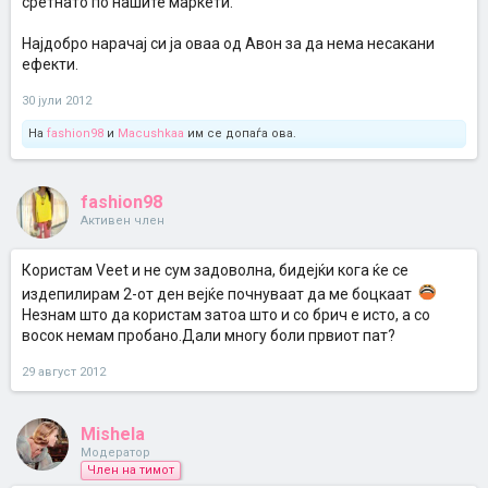
сретнато по нашите маркети.
Најдобро нарачај си ја оваа од Авон за да нема несакани
ефекти.
30 јули 2012
На
fashion98
и
Macushkaa
им се допаѓа ова.
fashion98
Активен член
Користам Veet и не сум задоволна, бидејќи кога ќе се
издепилирам 2-от ден вејќе почнуваат да ме боцкаат
Незнам што да користам затоа што и со брич е исто, а со
восок немам пробано.Дали многу боли првиот пат?
29 август 2012
Mishela
Модератор
Член на тимот