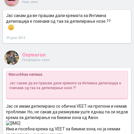
Нов член
Јас сакам да ве прашам дали кремата за Интимна
депилација е поинакв од таа за депилирање нозе.??
.
29 јули 2012
Oxymoron
Популарен член
Macushkaa напиша:
Јас сакам да ве прашам дали кремата за Интимна депилација е
поинакв од таа за депилирање нозе.??
.
Јас се имам депилирано со обична VEET на препони и немав
проблеми. Но, не сакав да ризикувам уште еднаш па си зедов
крема за депилирање на бикини зона од Авон.
Има и посебна крема од VEET за бикини зона, но ја немам