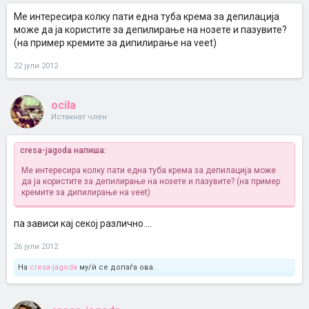
Ме интересира колку пати една туба крема за депилација
може да ја користите за депилирање на нозете и пазувите?
(на пример кремите за дипилирање на veet)
22 јули 2012
ocila
Истакнат член
cresa-jagoda напиша:
Ме интересира колку пати една туба крема за депилација може
да ја користите за депилирање на нозете и пазувите? (на пример
кремите за дипилирање на veet)
па зависи кај секој различно....
26 јули 2012
На
cresa-jagoda
му/ѝ се допаѓа ова.